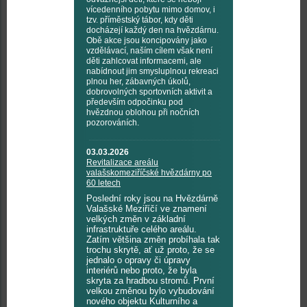
vícedenního pobytu mimo domov, i
tzv. příměstský tábor, kdy děti
docházejí každý den na hvězdárnu.
Obě akce jsou koncipovány jako
vzdělávací, naším cílem však není
děti zahlcovat informacemi, ale
nabídnout jim smysluplnou rekreaci
plnou her, zábavných úkolů,
dobrovolných sportovních aktivit a
především odpočinku pod
hvězdnou oblohou při nočních
pozorováních.
03.03.2026
Revitalizace areálu
valašskomeziříčské hvězdárny po
60 letech
Poslední roky jsou na Hvězdárně
Valašské Meziříčí ve znamení
velkých změn v základní
infrastruktuře celého areálu.
Zatím většina změn probíhala tak
trochu skrytě, ať už proto, že se
jednalo o opravy či úpravy
interiérů nebo proto, že byla
skryta za hradbou stromů. První
velkou změnou bylo vybudování
nového objektu Kulturního a