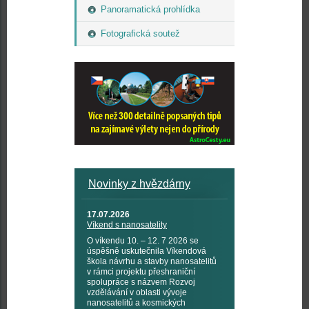
Panoramatická prohlídka
Fotografická soutež
Novinky z hvězdárny
17.07.2026
Víkend s nanosatelity
O víkendu 10. – 12. 7 2026 se
úspěšně uskutečnila Víkendová
škola návrhu a stavby nanosatelitů
v rámci projektu přeshraniční
spolupráce s názvem Rozvoj
vzdělávání v oblasti vývoje
nanosatelitů a kosmických