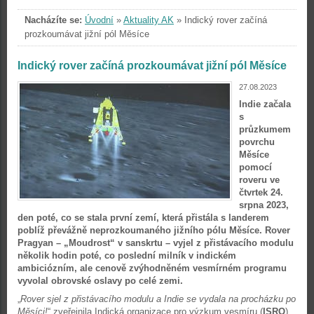
Nacházíte se:
Úvodní
»
Aktuality AK
»
Indický rover začíná
prozkoumávat jižní pól Měsíce
Indický rover začíná prozkoumávat jižní pól Měsíce
27.08.2023
Indie začala
s
průzkumem
povrchu
Měsíce
pomocí
roveru ve
čtvrtek 24.
srpna 2023,
den poté, co se stala první zemí, která přistála s landerem
poblíž převážně neprozkoumaného jižního pólu Měsíce. Rover
Pragyan – „Moudrost“ v sanskrtu – vyjel z přistávacího modulu
několik hodin poté, co poslední milník v indickém
ambiciózním, ale cenově zvýhodněném vesmírném programu
vyvolal obrovské oslavy po celé zemi.
„
Rover sjel z přistávacího modulu a Indie se vydala na procházku po
Měsíci!
“ zveřejnila Indická organizace pro výzkum vesmíru (
ISRO
)