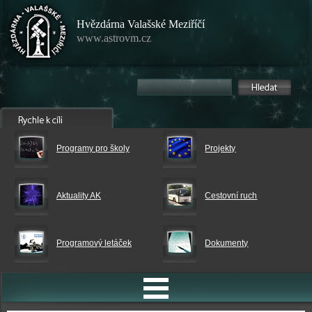
Hvězdárna Valašské Meziříčí
www.astrovm.cz
Programy pro školy
Projekty
Aktuality AK
Cestovní ruch
Programový letáček
Dokumenty