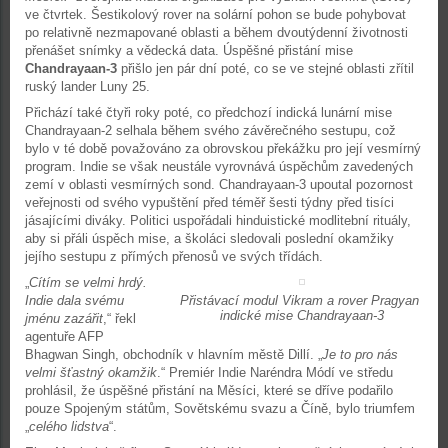
ve čtvrtek. Šestikolový rover na solární pohon se bude pohybovat
po relativně nezmapované oblasti a během dvoutýdenní životnosti
přenášet snímky a vědecká data. Úspěšné přistání mise
Chandrayaan-3
přišlo jen pár dní poté, co se ve stejné oblasti zřítil
ruský lander Luny 25.
Přichází také čtyři roky poté, co předchozí indická lunární mise
Chandrayaan-2 selhala během svého závěrečného sestupu, což
bylo v té době považováno za obrovskou překážku pro její vesmírný
program. Indie se však neustále vyrovnává úspěchům zavedených
zemí v oblasti vesmírných sond. Chandrayaan-3 upoutal pozornost
veřejnosti od svého vypuštění před téměř šesti týdny před tisíci
jásajícími diváky. Politici uspořádali hinduistické modlitební rituály,
aby si přáli úspěch mise, a školáci sledovali poslední okamžiky
jejího sestupu z přímých přenosů ve svých třídách.
„
Cítím se velmi hrdý.
Indie dala svému
Přistávací modul Vikram a rover Pragyan
indické mise Chandrayaan-3
jménu zazářit
,“ řekl
agentuře AFP
Bhagwan Singh, obchodník v hlavním městě Dillí. „
Je to pro nás
velmi šťastný okamžik
.“ Premiér Indie Naréndra Módí ve středu
prohlásil, že úspěšné přistání na Měsíci, které se dříve podařilo
pouze Spojeným státům, Sovětskému svazu a Číně, bylo triumfem
„
celého lidstva
“.