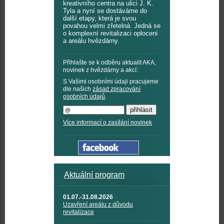
kreativního centra na ulici J. K.
Tyla a nyní se dostáváme do
další etapy, která je svou
povahou velmi zřetelná. Jedná se
o komplexní revitalizaci oplocení
a areálu hvězdárny.
Přihlašte se k odběru aktualit AKA,
novinek z hvězdárny a akcí:
S Vašimi osobními údaji pracujeme
dle našich
zásad zpracování
osobních údajů
.
Více informací o zasílání novinek
Aktuální program
01.07.-31.08.2026
Uzavření areálu z důvodu
revitalizace