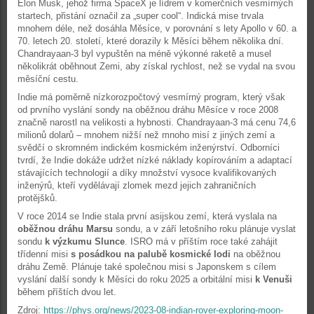
Elon Musk, jehož firma SpaceX je lídrem v komerčních vesmírných
startech, přistání označil za „super cool“. Indická mise trvala
mnohem déle, než dosáhla Měsíce, v porovnání s lety Apollo v 60. a
70. letech 20. století, které dorazily k Měsíci během několika dní.
Chandrayaan-3 byl vypuštěn na méně výkonné raketě a musel
několikrát oběhnout Zemi, aby získal rychlost, než se vydal na svou
měsíční cestu.
Indie má poměrně nízkorozpočtový vesmírný program, který však
od prvního vyslání sondy na oběžnou dráhu Měsíce v roce 2008
značně narostl na velikosti a hybnosti. Chandrayaan-3 má cenu 74,6
milionů dolarů – mnohem nižší než mnoho misí z jiných zemí a
svědčí o skromném indickém kosmickém inženýrství. Odborníci
tvrdí, že Indie dokáže udržet nízké náklady kopírováním a adaptací
stávajících technologií a díky množství vysoce kvalifikovaných
inženýrů, kteří vydělávají zlomek mezd jejich zahraničních
protějšků.
V roce 2014 se Indie stala první asijskou zemí, která vyslala na
oběžnou dráhu Marsu
sondu, a v září letošního roku plánuje vyslat
sondu
k výzkumu Slunce
. ISRO má v příštím roce také zahájit
třídenní misi
s posádkou na palubě kosmické lodi
na oběžnou
dráhu Země. Plánuje také společnou misi s Japonskem s cílem
vyslání další sondy k Měsíci do roku 2025 a orbitální misi
k Venuši
během příštích dvou let.
Zdroj:
https://phys.org/news/2023-08-indian-rover-exploring-moon-