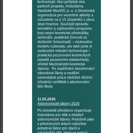
technologií. Akci pořádali oba
partneři projektu, Hvězdárna
Valašské Meziříčí, p. o. a Slovenská
organizácia pre vesmírné aktivity a
zúčastnilo se ji 15 účastníků z obou
stran hranice. Součástí opravdu
bohatého a zajímavého programu
byly nejen teoretické přednášky,
semináře, praktické činnosti se
složením Schoolsatů – výukového
modelu cubesatu, ale také jsme si
vyzkoušeli virtuální technologie i
praktická pozorování kosmických
objektů pozemními dalekohledy,
včetně Mezinárodní kosmické
stanice. Po úspěšném absolvování
víkendové školy a nedělní
samostatné práce obdrželi všichni
účastníci certifikát o absolvování
této školy.
11.05.2026
Astronomické tábory 2026
Po dvouleté přestávce organizuje
hvězdárna pro děti a mládež
astronomické tábory. Podobně jako
v předchozích letech nabízíme
pobytový tábor pro starší a
odvážnější děti, které se nebojí