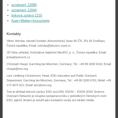
oznámení 12090
oznámení 12044
tisková zpráva 1215
Auer+Weber+Assoziierte
Kontakty
Viktor Votruba; národní kontakt; Astronomický ústav AV ČR, 251 65 Ondřejov,
Česká republika; Email:
votruba@physics.muni.cz
Jiří Srba; překlad; Hvězdárna Valašské Meziříčí, p. o., Česká republika; Email:
jsrba@astrovm.cz
Christoph Haupt; Garching bei München, Germany; Tel.: +49 89 3200 6310; Email:
chaupt@eso.org
Lars Lindberg Christensen; Head, ESO education and Public Outreach
Department; Garching bei München, Germany; Tel.: +49 89 3200 6761; Mobil: +49
173 3872 621; Email:
lars@eso.org
Toto je překlad tiskové zprávy ESO eso1350. ESON -- ESON (ESO Science
Outreach Network) je skupina spolupracovníku z jednotlivých členských zemí
ESO, jejichž úkolem je sloužit jako kontaktní osoby pro lokální média.