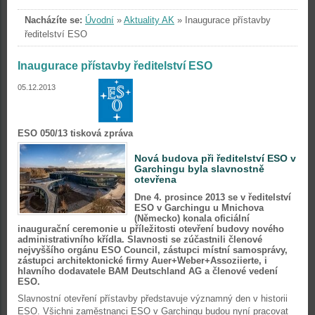
Nacházíte se:
Úvodní
»
Aktuality AK
»
Inaugurace přístavby
ředitelství ESO
Inaugurace přístavby ředitelství ESO
05.12.2013
ESO 050/13 tisková zpráva
Nová budova při ředitelství ESO v
Garchingu byla slavnostně
otevřena
Dne 4. prosince 2013 se v ředitelství
ESO v Garchingu u Mnichova
(Německo) konala oficiální
inaugurační ceremonie u příležitosti otevření budovy nového
administrativního křídla. Slavnosti se zúčastnili členové
nejvyššího orgánu ESO Council, zástupci místní samosprávy,
zástupci architektonické firmy Auer+Weber+Assoziierte, i
hlavního dodavatele BAM Deutschland AG a členové vedení
ESO.
Slavnostní otevření přístavby představuje významný den v historii
ESO. Všichni zaměstnanci ESO v Garchingu budou nyní pracovat