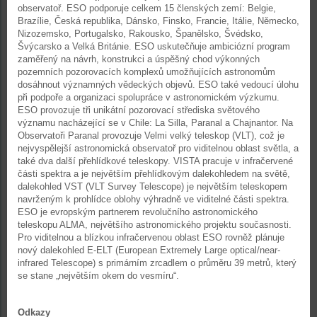
observatoř. ESO podporuje celkem 15 členských zemí: Belgie,
Brazílie, Česká republika, Dánsko, Finsko, Francie, Itálie, Německo,
Nizozemsko, Portugalsko, Rakousko, Španělsko, Švédsko,
Švýcarsko a Velká Británie. ESO uskutečňuje ambiciózní program
zaměřený na návrh, konstrukci a úspěšný chod výkonných
pozemních pozorovacích komplexů umožňujících astronomům
dosáhnout významných vědeckých objevů. ESO také vedoucí úlohu
při podpoře a organizaci spolupráce v astronomickém výzkumu.
ESO provozuje tři unikátní pozorovací střediska světového
významu nacházející se v Chile: La Silla, Paranal a Chajnantor. Na
Observatoři Paranal provozuje Velmi velký teleskop (VLT), což je
nejvyspělejší astronomická observatoř pro viditelnou oblast světla, a
také dva další přehlídkové teleskopy. VISTA pracuje v infračervené
části spektra a je největším přehlídkovým dalekohledem na světě,
dalekohled VST (VLT Survey Telescope) je největším teleskopem
navrženým k prohlídce oblohy výhradně ve viditelné části spektra.
ESO je evropským partnerem revolučního astronomického
teleskopu ALMA, největšího astronomického projektu současnosti.
Pro viditelnou a blízkou infračervenou oblast ESO rovněž plánuje
nový dalekohled E-ELT (European Extremely Large optical/near-
infrared Telescope) s primárním zrcadlem o průměru 39 metrů, který
se stane „největším okem do vesmíru“.
Odkazy