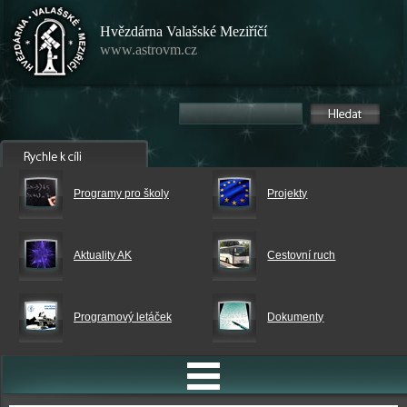
Hvězdárna Valašské Meziříčí
www.astrovm.cz
Programy pro školy
Projekty
Aktuality AK
Cestovní ruch
Programový letáček
Dokumenty