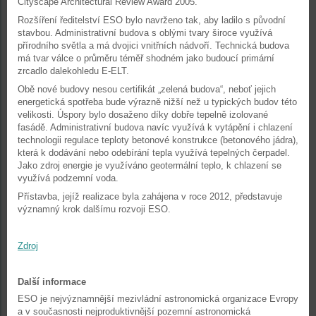
Cityscape Architectural Review Award 2005.
Rozšíření ředitelství ESO bylo navrženo tak, aby ladilo s původní
stavbou. Administrativní budova s oblými tvary široce využívá
přírodního světla a má dvojici vnitřních nádvoří. Technická budova
má tvar válce o průměru téměř shodném jako budoucí primární
zrcadlo dalekohledu E-ELT.
Obě nové budovy nesou certifikát „zelená budova“, neboť jejich
energetická spotřeba bude výrazně nižší než u typických budov této
velikosti. Úspory bylo dosaženo díky dobře tepelně izolované
fasádě. Administrativní budova navíc využívá k vytápění i chlazení
technologii regulace teploty betonové konstrukce (betonového jádra),
která k dodávání nebo odebírání tepla využívá tepelných čerpadel.
Jako zdroj energie je využíváno geotermální teplo, k chlazení se
využívá podzemní voda.
Přístavba, jejíž realizace byla zahájena v roce 2012, představuje
významný krok dalšímu rozvoji ESO.
Zdroj
Další informace
ESO je nejvýznamnější mezivládní astronomická organizace Evropy
a v současnosti nejproduktivnější pozemní astronomická