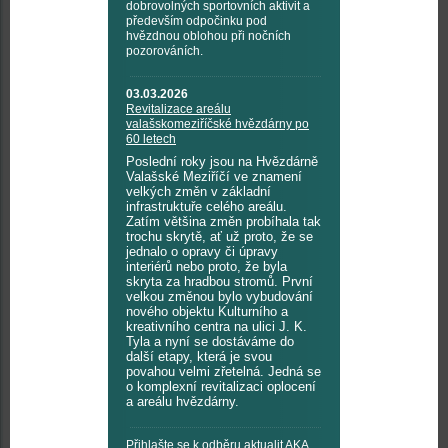
dobrovolných sportovních aktivit a
především odpočinku pod
hvězdnou oblohou při nočních
pozorováních.
03.03.2026
Revitalizace areálu
valašskomeziříčské hvězdárny po
60 letech
Poslední roky jsou na Hvězdárně
Valašské Meziříčí ve znamení
velkých změn v základní
infrastruktuře celého areálu.
Zatím většina změn probíhala tak
trochu skrytě, ať už proto, že se
jednalo o opravy či úpravy
interiérů nebo proto, že byla
skryta za hradbou stromů. První
velkou změnou bylo vybudování
nového objektu Kulturního a
kreativního centra na ulici J. K.
Tyla a nyní se dostáváme do
další etapy, která je svou
povahou velmi zřetelná. Jedná se
o komplexní revitalizaci oplocení
a areálu hvězdárny.
Přihlašte se k odběru aktualit AKA,