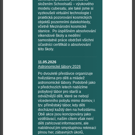
složením Schoolsatů – výukového
modelu cubesatu, ale také jsme si
vyzkoušeli virtuální technologie i
praktická pozorování kosmických
objektů pozemními dalekohledy,
včetně Mezinárodní kosmické
stanice. Po úspěšném absolvování
víkendové školy a nedělní
samostatné práce obdrželi všichni
účastníci certifikát o absolvování
této školy.
11.05.2026
Astronomické tábory 2026
Po dvouleté přestávce organizuje
hvězdárna pro děti a mládež
astronomické tábory. Podobně jako
v předchozích letech nabízíme
pobytový tábor pro starší a
odvážnější děti, které se nebojí
vícedenního pobytu mimo domov, i
tzv. příměstský tábor, kdy děti
docházejí každý den na hvězdárnu.
Obě akce jsou koncipovány jako
vzdělávací, naším cílem však není
děti zahlcovat informacemi, ale
nabídnout jim smysluplnou rekreaci
plnou her, zábavných úkolů,