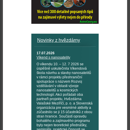
Novinky z hvězdárny
17.07.2026
Víkend s nanosatelity
O víkendu 10. – 12. 7 2026 se
úspěšně uskutečnila Víkendová
škola návrhu a stavby nanosatelitů
v rámci projektu přeshraniční
spolupráce s názvem Rozvoj
vzdělávání v oblasti vývoje
nanosatelitů a kosmických
technologií. Akci pořádali oba
partneři projektu, Hvězdárna
Valašské Meziříčí, p. o. a Slovenská
organizácia pre vesmírné aktivity a
zúčastnilo se ji 15 účastníků z obou
stran hranice. Součástí opravdu
bohatého a zajímavého programu
byly nejen teoretické přednášky,
semináře, praktické činnosti se