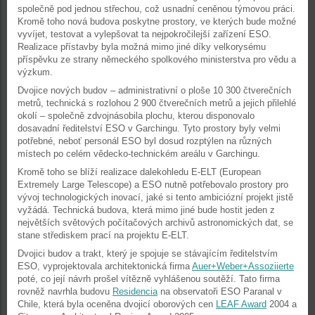
společně pod jednou střechou, což usnadní ceněnou týmovou práci.
Kromě toho nová budova poskytne prostory, ve kterých bude možné
vyvíjet, testovat a vylepšovat ta nejpokročilejší zařízení ESO.
Realizace přístavby byla možná mimo jiné díky velkorysému
příspěvku ze strany německého spolkového ministerstva pro vědu a
výzkum.
Dvojice nových budov – administrativní o ploše 10 300 čtverečních
metrů, technická s rozlohou 2 900 čtverečních metrů a jejich přilehlé
okolí – společně zdvojnásobila plochu, kterou disponovalo
dosavadní ředitelství ESO v Garchingu. Tyto prostory byly velmi
potřebné, neboť personál ESO byl dosud rozptýlen na různých
místech po celém vědecko-technickém areálu v Garchingu.
Kromě toho se blíží realizace dalekohledu E-ELT (European
Extremely Large Telescope) a ESO nutně potřebovalo prostory pro
vývoj technologických inovací, jaké si tento ambiciózní projekt jistě
vyžádá. Technická budova, která mimo jiné bude hostit jeden z
největších světových počítačových archivů astronomických dat, se
stane střediskem prací na projektu E-ELT.
Dvojici budov a trakt, který je spojuje se stávajícím ředitelstvím
ESO, vyprojektovala architektonická firma
Auer+Weber+Assoziierte
poté, co její návrh prošel vítězně vyhlášenou soutěží. Tato firma
rovněž navrhla budovu
Residencia
na observatoři ESO Paranal v
Chile, která byla oceněna dvojicí oborových cen
LEAF Award
2004 a