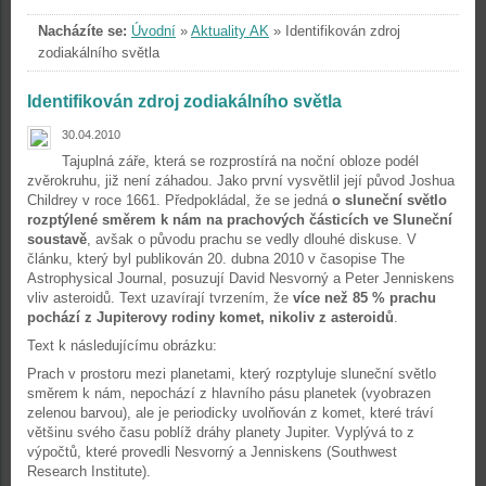
Nacházíte se:
Úvodní
»
Aktuality AK
»
Identifikován zdroj
zodiakálního světla
Identifikován zdroj zodiakálního světla
30.04.2010
Tajuplná záře, která se rozprostírá na noční obloze podél
zvěrokruhu, již není záhadou. Jako první vysvětlil její původ Joshua
Childrey v roce 1661. Předpokládal, že se jedná
o sluneční světlo
rozptýlené směrem k nám na prachových částicích ve Sluneční
soustavě
, avšak o původu prachu se vedly dlouhé diskuse. V
článku, který byl publikován 20. dubna 2010 v časopise The
Astrophysical Journal, posuzují David Nesvorný a Peter Jenniskens
vliv asteroidů. Text uzavírají tvrzením, že
více než 85 % prachu
pochází z Jupiterovy rodiny komet, nikoliv z asteroidů
.
Text k následujícímu obrázku:
Prach v prostoru mezi planetami, který rozptyluje sluneční světlo
směrem k nám, nepochází z hlavního pásu planetek (vyobrazen
zelenou barvou), ale je periodicky uvolňován z komet, které tráví
většinu svého času poblíž dráhy planety Jupiter. Vyplývá to z
výpočtů, které provedli Nesvorný a Jenniskens (Southwest
Research Institute).