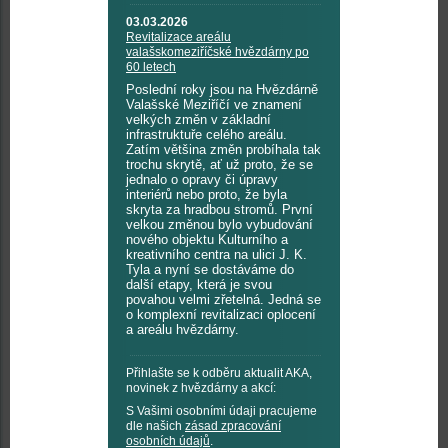
03.03.2026
Revitalizace areálu
valašskomeziříčské hvězdárny po
60 letech
Poslední roky jsou na Hvězdárně
Valašské Meziříčí ve znamení
velkých změn v základní
infrastruktuře celého areálu.
Zatím většina změn probíhala tak
trochu skrytě, ať už proto, že se
jednalo o opravy či úpravy
interiérů nebo proto, že byla
skryta za hradbou stromů. První
velkou změnou bylo vybudování
nového objektu Kulturního a
kreativního centra na ulici J. K.
Tyla a nyní se dostáváme do
další etapy, která je svou
povahou velmi zřetelná. Jedná se
o komplexní revitalizaci oplocení
a areálu hvězdárny.
Přihlašte se k odběru aktualit AKA,
novinek z hvězdárny a akcí:
S Vašimi osobními údaji pracujeme
dle našich
zásad zpracování
osobních údajů
.