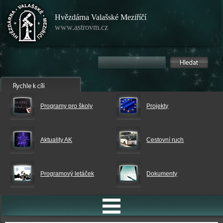
Hvězdárna Valašské Meziříčí
www.astrovm.cz
Programy pro školy
Projekty
Aktuality AK
Cestovní ruch
Programový letáček
Dokumenty