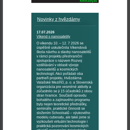
Novinky z hvězdárny
17.07.2026
Víkend s nanosatelity
O víkendu 10. – 12. 7 2026 se
úspěšně uskutečnila Víkendová
škola návrhu a stavby nanosatelitů
v rámci projektu přeshraniční
spolupráce s názvem Rozvoj
vzdělávání v oblasti vývoje
nanosatelitů a kosmických
technologií. Akci pořádali oba
partneři projektu, Hvězdárna
Valašské Meziříčí, p. o. a Slovenská
organizácia pre vesmírné aktivity a
zúčastnilo se ji 15 účastníků z obou
stran hranice. Součástí opravdu
bohatého a zajímavého programu
byly nejen teoretické přednášky,
semináře, praktické činnosti se
složením Schoolsatů – výukového
modelu cubesatu, ale také jsme si
vyzkoušeli virtuální technologie i
praktická pozorování kosmických