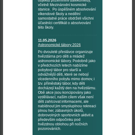
objektů pozemními dalekohledy,
včetně Mezinárodní kosmické
stanice. Po úspěšném absolvování
víkendové školy a nedělní
samostatné práce obdrželi všichni
účastníci certifikát o absolvování
této školy.
11.05.2026
Astronomické tábory 2026
Po dvouleté přestávce organizuje
hvězdárna pro děti a mládež
astronomické tábory. Podobně jako
v předchozích letech nabízíme
pobytový tábor pro starší a
odvážnější děti, které se nebojí
vícedenního pobytu mimo domov, i
tzv. příměstský tábor, kdy děti
docházejí každý den na hvězdárnu.
Obě akce jsou koncipovány jako
vzdělávací, naším cílem však není
děti zahlcovat informacemi, ale
nabídnout jim smysluplnou rekreaci
plnou her, zábavných úkolů,
dobrovolných sportovních aktivit a
především odpočinku pod
hvězdnou oblohou při nočních
pozorováních.