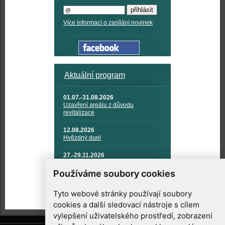
Více informací o zasílání novinek
Aktuální program
01.07.-31.08.2026
Uzavření areálu z důvodu
revitalizace
12.08.2026
Hvězdný duel
27.-29.11.2026
KOSMONAUTIKA, RAKETOVÁ
TECHNIKA A KOSMICKÉ
Používáme soubory cookies
TECHNOLOGIE
Tyto webové stránky používají soubory
cookies a další sledovací nástroje s cílem
vylepšení uživatelského prostředí, zobrazení