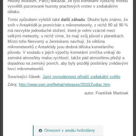
History Museum, Paříž) dokázali, že tyto kometární výbuchy mohou
vysvětlit pozorované hustoty prachových vrstev v zodiakálním
oblaku.
Tímto způsobem vyřešili také
další záhadu
. Dlouho bylo známo, že
sníh v Antarktidě je promíchán s mikrometeority, z nichž 80 až 90 %
má nezvykle jednoduché složení, které je velmi vzácné mezi
velkými meteority, u nichž víme, že mají svůj původ v planetkách.
Místo toho Nesvorný a Jenniskens navrhují, že většina
mikrometeoritů z Antarktidy jsou drobná tělíska kometárního
původu. V souladu s jejich výpočty kometární zrníčka vnikají do
zemské atmosféry malou rychlostí, takže pád atmosférou přežijí a
dopadnou na zemský povrch, aby byly později posbírány zvědavými
lovci mikrometeoritů.
Související článek:
Jarní rovnodennost přináší zodiakální světlo
Zdroj:
http://www.swri.org/9what/releases/2010/Zodiac.htm
autor: František Martinek
Omezení v areálu hvězdárny