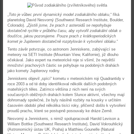
„
Toto je vůbec první dynamický model zodiakálního oblaku
,“ říká
planetolog David Nesvorný (Southwest Research Institute, Boulder,
Colorado). „
Zjistili jsme, že prach z asteroidů se nepohybuje
dostatečně rychle v průběhu času, aby vytvořil zodiakální oblak o
tloušťce, jakou pozorujeme. Pouze prach z krátkoperiodických
komet je Jupiterem dostatečně rozptylován k vytvoření oblaku
.“
Tento závěr potvrzuje, co astronom Jenniskens, zabývající se
meteory na SETI Institute (Mountain View, Kalifornie), již dlouho
očekával. Jako expert na meteorické roje si všiml, že největší
množství prachových částic se pohybuje na podobných drahách
jako komety Jupiterovy rodiny.
Jenniskens objevil „spící“ kometu v meteorickém roji Quadrantidy v
roce 2003 a od té doby identifikoval několik dalších podobných
mateřských těles. Zatímco většina z nich není na svých
současných oběžných drahách kolem Slunce aktivní, všechny mají
dohromady společné, že byly násilně rozbity na kousky v určitém
časovém období před několika tisíci roky, přičemž došlo k vytvoření
proudů prachu, které se postupně posouvaly ke dráze Země.
Nesvorný a Jenniskens, s nimiž spolupracovali Harold Levison a
William Bottke (Southwest Research Institute), David Vokrouhlický
(Astronomický ústav UK, Praha) a Matthieu Gounelle (Natural