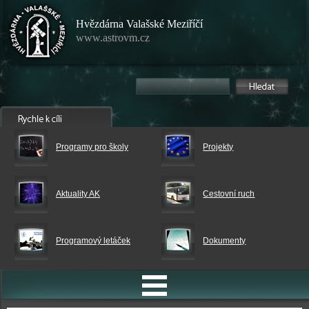
Hvězdárna Valašské Meziříčí
www.astrovm.cz
Programy pro školy
Projekty
Aktuality AK
Cestovní ruch
Programový letáček
Dokumenty