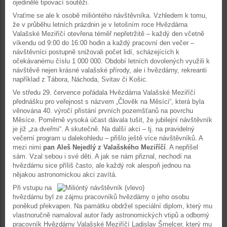
ojedinělé tipovací soutěži.
Vraťme se ale k osobě milióntého návštěvníka. Vzhledem k tomu,
že v průběhu letních prázdnin je v letošním roce Hvězdárna
Valašské Meziříčí otevřena téměř nepřetržitě – každý den včetně
víkendu od 9:00 do 16:00 hodin a každý pracovní den večer –
návštěvníci postupně snižovali počet lidí, scházejících k
očekávanému číslu 1 000 000. Období letních dovolených využili k
návštěvě nejen krásné valašské přírody, ale i hvězdárny, rekreanti
například z Tábora, Náchoda, Svitav či Košic.
Ve středu 29. července pořádala Hvězdárna Valašské Meziříčí
přednášku pro veřejnost s názvem „Člověk na Měsíci“, která byla
věnována 40. výročí přistání prvních pozemšťanů na povrchu
Měsíce. Poměrně vysoká účast dávala tušit, že jubilejní návštěvník
je již „za dveřmi“. A skutečně. Na další akci – tj. na pravidelný
večerní program u dalekohledu – přišlo ještě více návštěvníků. A
mezi nimi
pan Aleš Nejedlý z Valašského Meziříčí
. A nepřišel
sám. Vzal sebou i své děti. A jak se nám přiznal, nechodí na
hvězdárnu sice příliš často, ale každý rok alespoň jednou na
nějakou astronomickou akci zavítá.
Při vstupu na
hvězdárnu byl ze zájmu pracovníků hvězdárny o jeho osobu
poněkud překvapen. Na památku obdržel speciální diplom, který mu
vlastnoručně namaloval autor řady astronomických vtipů a odborný
pracovník Hvězdárny Valašské Meziříčí Ladislav Šmelcer, který mu