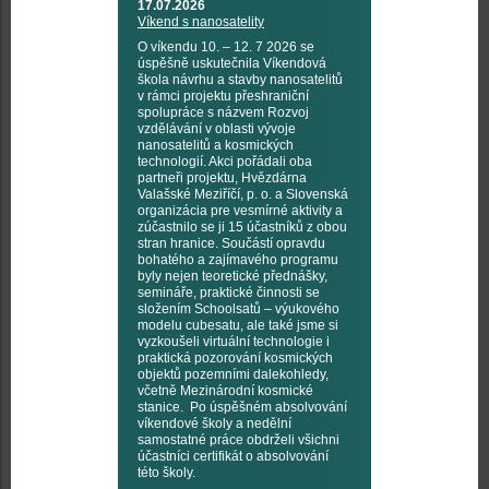
17.07.2026
Víkend s nanosatelity
O víkendu 10. – 12. 7 2026 se
úspěšně uskutečnila Víkendová
škola návrhu a stavby nanosatelitů
v rámci projektu přeshraniční
spolupráce s názvem Rozvoj
vzdělávání v oblasti vývoje
nanosatelitů a kosmických
technologií. Akci pořádali oba
partneři projektu, Hvězdárna
Valašské Meziříčí, p. o. a Slovenská
organizácia pre vesmírné aktivity a
zúčastnilo se ji 15 účastníků z obou
stran hranice. Součástí opravdu
bohatého a zajímavého programu
byly nejen teoretické přednášky,
semináře, praktické činnosti se
složením Schoolsatů – výukového
modelu cubesatu, ale také jsme si
vyzkoušeli virtuální technologie i
praktická pozorování kosmických
objektů pozemními dalekohledy,
včetně Mezinárodní kosmické
stanice. Po úspěšném absolvování
víkendové školy a nedělní
samostatné práce obdrželi všichni
účastníci certifikát o absolvování
této školy.