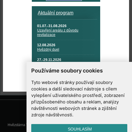
Aktuální program
01.07.-31.08.2026
Uzavření areálu z důvodu
revitalizace
12.08.2026
Hvězdný duel
27.-29.11.2026
KOSMONAUTIKA, RAKETOVÁ
TECHNIKA A KOSMICKÉ
Používáme soubory cookies
TECHNOLOGIE
Tyto webové stránky používají soubory
cookies a další sledovací nástroje s cílem
vylepšení uživatelského prostředí, zobrazení
přizpůsobeného obsahu a reklam, analýzy
návštěvnosti webových stránek a zjištění
zdroje návštěvnosti.
Hvězdárna Valašské Meziříčí, příspěvková organizace, Vsetínská 78, 757
SOUHLASÍM
01 Valašské Meziříčí