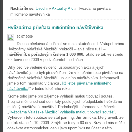
Nacházíte se:
Úvodní
»
Aktuality AK
»
Hvězdárna přivítala
milióntého návštěvníka
Hvězdárna přivítala milióntého návštěvníka
30.07.2009
Dlouho očekávaná událost se stala skutečností. Vstupní bránu
Hvězdárny Valašské Meziříčí překročil – aniž něco tušil –
návštěvník s pořadovým číslem 1 000 000
. Stalo se tak ve středu
29. července 2009 v podvečerních hodinách.
Díky pečlivě vedené evidenci uspořádaných akcí a jejich
návštěvníků jsme byli přesvědčeni, že v letošním roce přivítáme na
Hvězdárně Valašské Meziříčí jubilejního návštěvníka. Informovali
jsme o tom například v článku „
Již letos přivítáme milióntého
návštěvníka
!“ v lednu letošního roku.
Kromě toho jsme pro zájemce vyhlásili malou tipovací soutěž.
Tipující měli uhodnout den, kdy podle jejich předpokladu hvězdárnu
milióntý návštěvník navštíví. Podrobnější informace viz článek:
„
Hvězdárna Valašské Meziříčí vyhlásila malou tipovací soutěž
“.
Výhercem této soutěže se stal pan Ing. Jiří Smrčka, který uvedl, že
se tak stane 1. 10. 2009. Zmýlil se tedy o 63 dny. Brzy od nás může
očekávat astronomickou cenu jako upomínku na účast v této