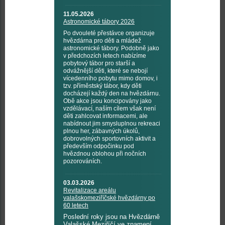
11.05.2026
Astronomické tábory 2026
Po dvouleté přestávce organizuje
hvězdárna pro děti a mládež
astronomické tábory. Podobně jako
v předchozích letech nabízíme
pobytový tábor pro starší a
odvážnější děti, které se nebojí
vícedenního pobytu mimo domov, i
tzv. příměstský tábor, kdy děti
docházejí každý den na hvězdárnu.
Obě akce jsou koncipovány jako
vzdělávací, naším cílem však není
děti zahlcovat informacemi, ale
nabídnout jim smysluplnou rekreaci
plnou her, zábavných úkolů,
dobrovolných sportovních aktivit a
především odpočinku pod
hvězdnou oblohou při nočních
pozorováních.
03.03.2026
Revitalizace areálu
valašskomeziříčské hvězdárny po
60 letech
Poslední roky jsou na Hvězdárně
Valašské Meziříčí ve znamení