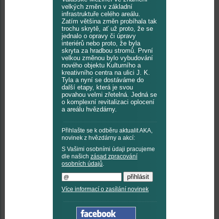
velkých změn v základní
infrastruktuře celého areálu.
Zatím většina změn probíhala tak
trochu skrytě, ať už proto, že se
jednalo o opravy či úpravy
interiérů nebo proto, že byla
skryta za hradbou stromů. První
velkou změnou bylo vybudování
nového objektu Kulturního a
kreativního centra na ulici J. K.
Tyla a nyní se dostáváme do
další etapy, která je svou
povahou velmi zřetelná. Jedná se
o komplexní revitalizaci oplocení
a areálu hvězdárny.
Přihlašte se k odběru aktualit AKA,
novinek z hvězdárny a akcí:
S Vašimi osobními údaji pracujeme
dle našich
zásad zpracování
osobních údajů
.
Více informací o zasílání novinek