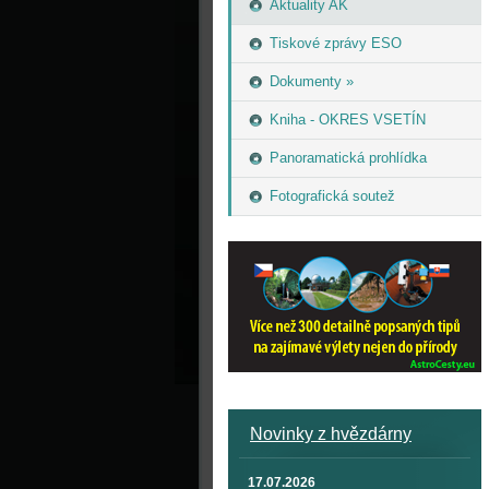
Aktuality AK
Tiskové zprávy ESO
Dokumenty »
Kniha - OKRES VSETÍN
Panoramatická prohlídka
Fotografická soutež
Novinky z hvězdárny
17.07.2026