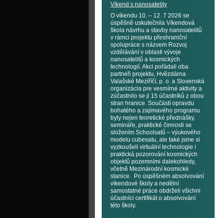
Víkend s nanosatelity
O víkendu 10. – 12. 7 2026 se
úspěšně uskutečnila Víkendová
škola návrhu a stavby nanosatelitů
v rámci projektu přeshraniční
spolupráce s názvem Rozvoj
vzdělávání v oblasti vývoje
nanosatelitů a kosmických
technologií. Akci pořádali oba
partneři projektu, Hvězdárna
Valašské Meziříčí, p. o. a Slovenská
organizácia pre vesmírné aktivity a
zúčastnilo se ji 15 účastníků z obou
stran hranice. Součástí opravdu
bohatého a zajímavého programu
byly nejen teoretické přednášky,
semináře, praktické činnosti se
složením Schoolsatů – výukového
modelu cubesatu, ale také jsme si
vyzkoušeli virtuální technologie i
praktická pozorování kosmických
objektů pozemními dalekohledy,
včetně Mezinárodní kosmické
stanice. Po úspěšném absolvování
víkendové školy a nedělní
samostatné práce obdrželi všichni
účastníci certifikát o absolvování
této školy.