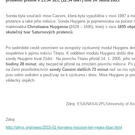
proběhlo přesně v 13:34 SEČ (12:34 GMT) dne 14. ledna 2005.
Sonda byla součástí mise Cassini, která byla vypuštěna v roce 1997 a m
prstence a také jeho měsíce. Sonda Huygens je pojmenována na počest 
matematika
Christiaana Huygense (
1629 – 1695), který v roce
1655 obje
skutečný tvar Saturnových prstenců
.
Po sedmileté cestě vesmírem se evropský výzkumný modul Huygens dostal
respektive k jejímu měsíci Titanu. K oddělení modulu Huygens došlo dne
sondy Huygens trval 21dní. Na povrchu Titanu přistál 14. 1. 2005, jeho s
hodiny 28 minut
, aby bezpečně přistál na zmrzlém povrchu měsíce. Po 
na Zemi prostřednictvím
sondy Cassini dalších 72 minut
než se mu vybi
jsou velmi unikátní a používají se k výzkumu i dnes. Mise Huygens je 
vědecký úspěch.
Zdroj:
ESA/NASA/JPL/University of Ar
Zdroj:
http://phys.org/news/2015-01-huygens-mission-ten-years-titan.html