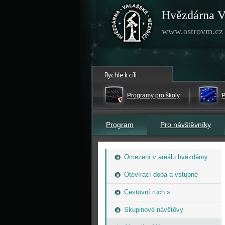
Hvězdárna V
www.astrovm.cz
Programy pro školy
P
Program
Pro návštěvníky
Omezení v areálu hvězdárny
Otevírací doba a vstupné
Cestovní ruch »
Skupinové návštěvy