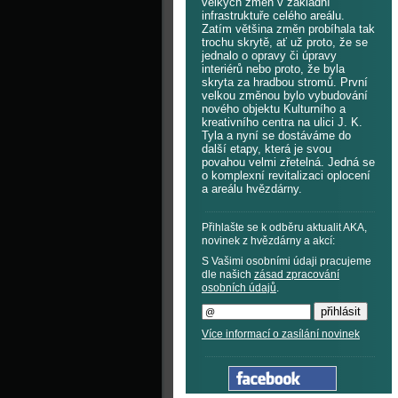
velkých změn v základní
infrastruktuře celého areálu.
Zatím většina změn probíhala tak
trochu skrytě, ať už proto, že se
jednalo o opravy či úpravy
interiérů nebo proto, že byla
skryta za hradbou stromů. První
velkou změnou bylo vybudování
nového objektu Kulturního a
kreativního centra na ulici J. K.
Tyla a nyní se dostáváme do
další etapy, která je svou
povahou velmi zřetelná. Jedná se
o komplexní revitalizaci oplocení
a areálu hvězdárny.
Přihlašte se k odběru aktualit AKA,
novinek z hvězdárny a akcí:
S Vašimi osobními údaji pracujeme
dle našich
zásad zpracování
osobních údajů
.
Více informací o zasílání novinek