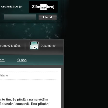
 organizace je
gramový letáček
Dokumenty
tem
O nás
Titanu
a to
tím, že přistála na největším
í sluneční soustavě. Toto přistání