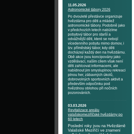
11.05.2026
Astronomické tábory 2026
Po dvouleté přestávce organizuje
hvězdárna pro děti a mládež
astronomické tábory. Podobně jako
v předchozích letech nabízíme
pobytový tábor pro starší a
odvážnější děti, které se nebojí
vícedenního pobytu mimo domov, i
tzv. příměstský tábor, kdy děti
docházejí každý den na hvězdárnu.
Obě akce jsou koncipovány jako
vzdělávací, naším cílem však není
děti zahlcovat informacemi, ale
nabídnout jim smysluplnou rekreaci
plnou her, zábavných úkolů,
dobrovolných sportovních aktivit a
především odpočinku pod
hvězdnou oblohou při nočních
pozorováních.
03.03.2026
Revitalizace areálu
valašskomeziříčské hvězdárny po
60 letech
Poslední roky jsou na Hvězdárně
Valašské Meziříčí ve znamení