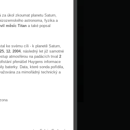
á za úkol zkoumat planetu Saturn,
nizozemského astronoma, fyzika a
vil měsíc Titan
a také popsal
 ke svému cíli - k planetě Saturn,
25. 12. 2004
, následný let již samotné
estup atmosférou na padácích trval
2
přistání přenášel Huygens informace
ly baterky. Data, které sonda pořídila,
považována za mimořádný technický a
izona