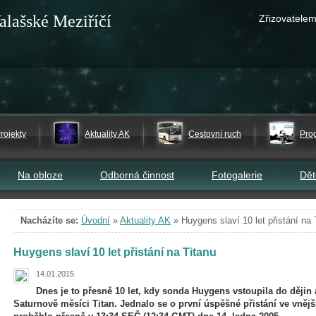
alašské Meziříčí
Zřizovatelem
rojekty
Aktuality AK
Cestovní ruch
Pro
Na obloze
Odborná činnost
Fotogalerie
Dě
Nacházíte se:
Úvodní
»
Aktuality AK
»
Huygens slaví 10 let přistání na 
Huygens slaví 10 let přistání na Titanu
14.01.2015
Dnes je to přesně 10 let, kdy sonda Huygens vstoupila do dějin 
Saturnově měsíci Titan. J
ednalo se o první úspěšné přistání ve vnějš