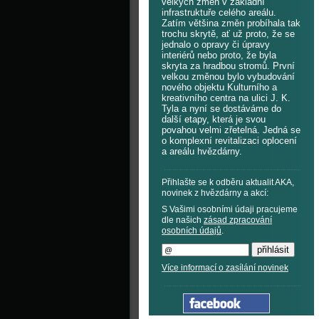
velkých změn v základní
infrastruktuře celého areálu.
Zatím většina změn probíhala tak
trochu skrytě, ať už proto, že se
jednalo o opravy či úpravy
interiérů nebo proto, že byla
skryta za hradbou stromů. První
velkou změnou bylo vybudování
nového objektu Kulturního a
kreativního centra na ulici J. K.
Tyla a nyní se dostáváme do
další etapy, která je svou
povahou velmi zřetelná. Jedná se
o komplexní revitalizaci oplocení
a areálu hvězdárny.
Přihlašte se k odběru aktualit AKA,
novinek z hvězdárny a akcí:
S Vašimi osobními údaji pracujeme
dle našich
zásad zpracování
osobních údajů
.
Více informací o zasílání novinek