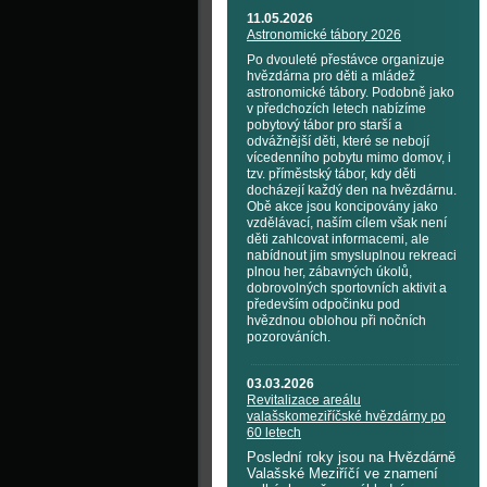
11.05.2026
Astronomické tábory 2026
Po dvouleté přestávce organizuje
hvězdárna pro děti a mládež
astronomické tábory. Podobně jako
v předchozích letech nabízíme
pobytový tábor pro starší a
odvážnější děti, které se nebojí
vícedenního pobytu mimo domov, i
tzv. příměstský tábor, kdy děti
docházejí každý den na hvězdárnu.
Obě akce jsou koncipovány jako
vzdělávací, naším cílem však není
děti zahlcovat informacemi, ale
nabídnout jim smysluplnou rekreaci
plnou her, zábavných úkolů,
dobrovolných sportovních aktivit a
především odpočinku pod
hvězdnou oblohou při nočních
pozorováních.
03.03.2026
Revitalizace areálu
valašskomeziříčské hvězdárny po
60 letech
Poslední roky jsou na Hvězdárně
Valašské Meziříčí ve znamení