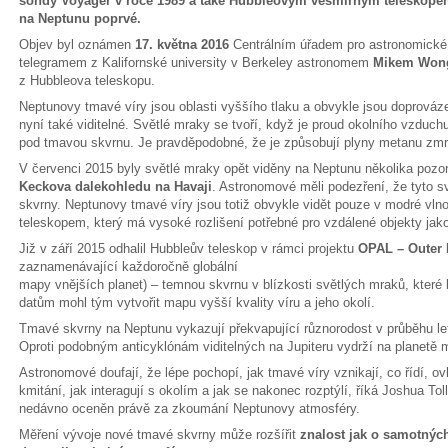
sondy Voyager v roce 1989 a také Hubbleovým vesmírným teleskopem v
na Neptunu poprvé.
Objev byl oznámen
17. května 2016
Centrálním úřadem pro astronomické
telegramem z Kalifornské university v Berkeley astronomem
Mikem Won
z Hubbleova teleskopu.
Neptunovy tmavé víry jsou oblasti vyššího tlaku a obvykle jsou doprová
nyní také viditelné. Světlé mraky se tvoří, když je proud okolního vzdu
pod tmavou skvrnu. Je pravděpodobné, že je způsobují plyny metanu zmr
V červenci 2015 byly světlé mraky opět viděny na Neptunu několika pozo
Keckova dalekohledu na Havaji
. Astronomové měli podezření, že tyto s
skvrny. Neptunovy tmavé víry jsou totiž obvykle vidět pouze v modré vl
teleskopem, který má vysoké rozlišení potřebné pro vzdálené objekty jako
Již v září 2015 odhalil Hubbleův teleskop v rámci projektu
OPAL – Outer 
zaznamenávající každoročně globální
mapy vnějších planet) – temnou skvrnu v blízkosti světlých mraků, které 
datům mohl tým vytvořit mapu vyšší kvality víru a jeho okolí.
Tmavé skvrny na Neptunu vykazují překvapující různorodost v průběhu let, 
Oproti podobným anticyklónám viditelných na Jupiteru vydrží na planetě
Astronomové doufají, že lépe pochopí, jak tmavé víry vznikají, co řídí, ovlád
kmitání, jak interagují s okolím a jak se nakonec rozptýlí, říká Joshua To
nedávno oceněn právě za zkoumání Neptunovy atmosféry.
Měření vývoje nové tmavé skvrny může rozšířit
znalost jak o samotných