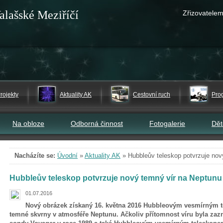
alašské Meziříčí
Zřizovatelem
rojekty
Aktuality AK
Cestovní ruch
Pro
Na obloze
Odborná činnost
Fotogalerie
Dě
Nacházíte se:
Úvodní
»
Aktuality AK
»
Hubbleův teleskop potvrzuje nov
Hubbleův teleskop potvrzuje nový temný vír na Neptunu
01.07.2016
Nový obrázek získaný 16. května 2016 Hubbleovým vesmírným t
temné skvrny v atmosféře Neptunu. Ačkoliv přítomnost víru byla zaz