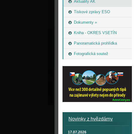
Aktuality AK
Tiskové zprávy ESO
Dokumenty »
Kniha - OKRES VSETÍN
Panoramatická prohlídka
Fotografická soutež
Novinky z hvězdárny
17.07.2026