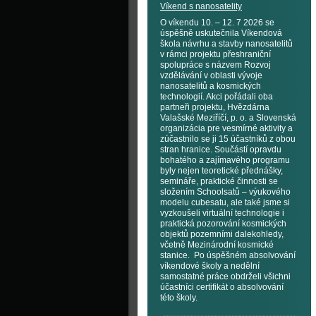
Víkend s nanosatelity
O víkendu 10. – 12. 7 2026 se
úspěšně uskutečnila Víkendová
škola návrhu a stavby nanosatelitů
v rámci projektu přeshraniční
spolupráce s názvem Rozvoj
vzdělávání v oblasti vývoje
nanosatelitů a kosmických
technologií. Akci pořádali oba
partneři projektu, Hvězdárna
Valašské Meziříčí, p. o. a Slovenská
organizácia pre vesmírné aktivity a
zúčastnilo se ji 15 účastníků z obou
stran hranice. Součástí opravdu
bohatého a zajímavého programu
byly nejen teoretické přednášky,
semináře, praktické činnosti se
složením Schoolsatů – výukového
modelu cubesatu, ale také jsme si
vyzkoušeli virtuální technologie i
praktická pozorování kosmických
objektů pozemními dalekohledy,
včetně Mezinárodní kosmické
stanice. Po úspěšném absolvování
víkendové školy a nedělní
samostatné práce obdrželi všichni
účastníci certifikát o absolvování
této školy.