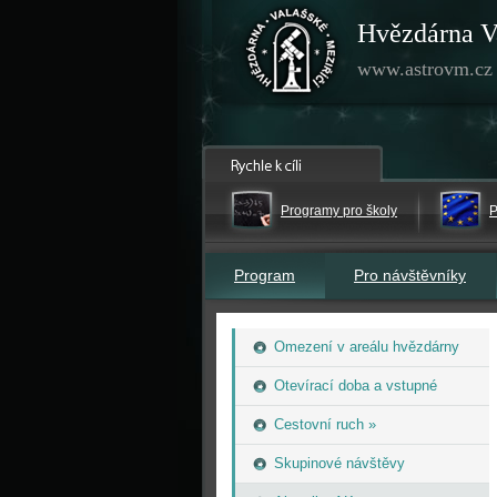
Hvězdárna V
www.astrovm.cz
Programy pro školy
P
Program
Pro návštěvníky
Omezení v areálu hvězdárny
Otevírací doba a vstupné
Cestovní ruch »
Skupinové návštěvy