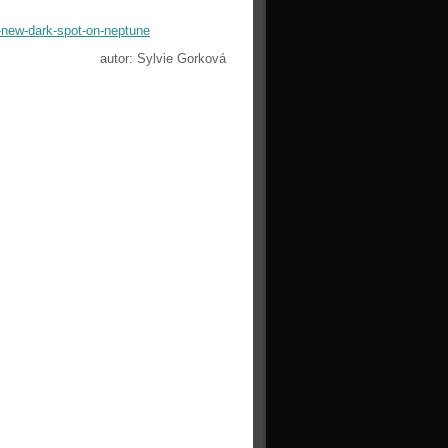
-new-dark-spot-on-neptune
autor: Sylvie Gorková