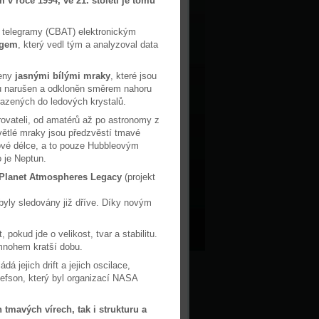
 roce 1994, ve 21. století je tomu
 telegramy (CBAT) elektronickým
gem
, který vedl tým a analyzoval data
zeny
jasnými bílými mraky
, které jsou
chu narušen a odkloněn směrem nahoru
azených do ledových krystalů.
rovateli, od amatérů až po astronomy z
větlé mraky jsou předzvěstí tmavé
nové délce, a to pouze Hubbleovým
 je Neptun.
Planet Atmospheres Legacy
(projekt
byly sledovány již dříve. Díky novým
pokud jde o velikost, tvar a stabilitu.
 mnohem kratší dobu.
á jejich drift a jejich oscilace,
llefson, který byl organizací NASA
 tmavých vírech, tak i strukturu a