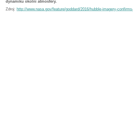
dynamiku okolní atmosféry.
Zdroj:
http://www.nasa.gov/feature/goddard/2016/hubble-imagery-confirms