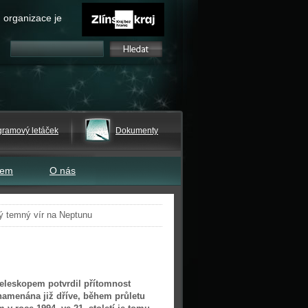
 organizace je
gramový letáček
Dokumenty
tem
O nás
ý temný vír na Neptunu
eleskopem potvrdil přítomnost
namenána již dříve, během průletu