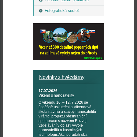
Fotografická soutež
Novinky z hvězdárny
17.07.2026
Víkend s nanosatelity
O víkendu 10. – 12. 7 2026 se
úspěšně uskutečnila Víkendová
škola návrhu a stavby nanosatelitů
v rámci projektu přeshraniční
spolupráce s názvem Rozvoj
vzdělávání v oblasti vývoje
nanosatelitů a kosmických
technologií. Akci pořádali oba