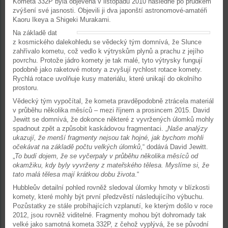
Kometa 332P byla objevena v listopadu 2010 následně po prudkém
zvýšení své jasnosti. Objevili ji dva japonští astronomové-amatéři
Kaoru Ikeya a Shigeki Murakami.
Na základě dat
z kosmického dalekohledu se vědecký tým domnívá, že Slunce
zahřívalo kometu, což vedlo k výtryskům plynů a prachu z jejího
povrchu. Protože jádro komety je tak malé, tyto výtrysky fungují
podobně jako raketové motory a zvyšují rychlost rotace komety.
Rychlá rotace uvolňuje kusy materiálu, které unikají do okolního
prostoru.
Vědecký tým vypočítal, že kometa pravděpodobně ztrácela materiál
v průběhu několika měsíců – mezi říjnem a prosincem 2015. David
Jewitt se domnívá, že dokonce některé z vyvržených úlomků mohly
spadnout zpět a způsobit kaskádovou fragmentaci. „
Naše analýzy
ukazují, že menší fragmenty nejsou tak hojné, jak bychom mohli
očekávat na základě počtu velkých úlomků
,“ dodává David Jewitt.
„
To budí dojem, že se vyčerpaly v průběhu několika měsíců od
okamžiku, kdy byly vyvrženy z mateřského tělesa. Myslíme si, že
tato malá tělesa mají krátkou dobu života
.“
Hubbleův detailní pohled rovněž sledoval úlomky hmoty v blízkosti
komety, které mohly být první předzvěstí následujícího výbuchu.
Pozůstatky ze stále probíhajících vzplanutí, ke kterým došlo v roce
2012, jsou rovněž viditelné. Fragmenty mohou být dohromady tak
velké jako samotná kometa 332P, z čehož vyplývá, že se původní