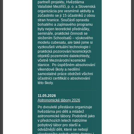
partneři projektu, Hvězdárna
Valašské Meziříčí, p. o. a Slovenská
organizácia pre vesmírné aktivity a
zúčastnilo se ji 15 účastníků z obou
stran hranice. Součástí opravdu
bohatého a zajímavého programu
byly nejen teoretické přednášky,
semináře, praktické činnosti se
složením Schoolsatů – výukového
modelu cubesatu, ale také jsme si
vyzkoušeli virtuální technologie i
praktická pozorování kosmických
objektů pozemními dalekohledy,
včetně Mezinárodní kosmické
stanice. Po úspěšném absolvování
víkendové školy a nedělní
samostatné práce obdrželi všichni
účastníci certifikát o absolvování
této školy.
11.05.2026
Astronomické tábory 2026
Po dvouleté přestávce organizuje
hvězdárna pro děti a mládež
astronomické tábory. Podobně jako
v předchozích letech nabízíme
pobytový tábor pro starší a
odvážnější děti, které se nebojí