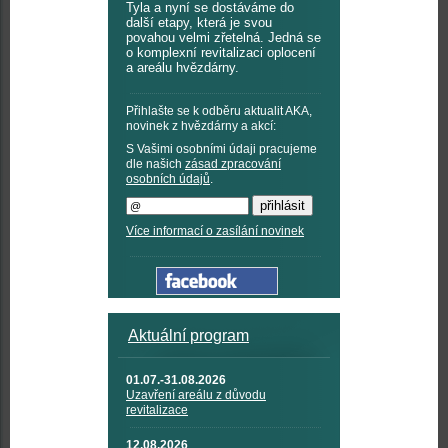
Tyla a nyní se dostáváme do
další etapy, která je svou
povahou velmi zřetelná. Jedná se
o komplexní revitalizaci oplocení
a areálu hvězdárny.
Přihlašte se k odběru aktualit AKA,
novinek z hvězdárny a akcí:
S Vašimi osobními údaji pracujeme
dle našich
zásad zpracování
osobních údajů
.
Více informací o zasílání novinek
Aktuální program
01.07.-31.08.2026
Uzavření areálu z důvodu
revitalizace
12.08.2026