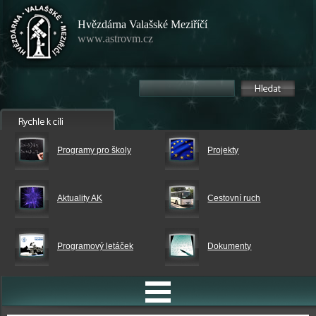
Hvězdárna Valašské Meziříčí
www.astrovm.cz
Programy pro školy
Projekty
Aktuality AK
Cestovní ruch
Programový letáček
Dokumenty