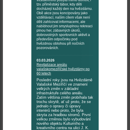
vícedenního pobytu mimo domov, i
tzv. příměstský tábor, kdy děti
docházejí každý den na hvězdárnu.
Obě akce jsou koncipovány jako
vzdělávací, naším cílem však není
děti zahlcovat informacemi, ale
nabídnout jim smysluplnou rekreaci
plnou her, zábavných úkolů,
dobrovolných sportovních aktivit a
především odpočinku pod
hvězdnou oblohou při nočních
pozorováních.
03.03.2026
Revitalizace areálu
valašskomeziříčské hvězdárny po
60 letech
Poslední roky jsou na Hvězdárně
Valašské Meziříčí ve znamení
velkých změn v základní
infrastruktuře celého areálu.
Zatím většina změn probíhala tak
trochu skrytě, ať už proto, že se
jednalo o opravy či úpravy
interiérů nebo proto, že byla
skryta za hradbou stromů. První
velkou změnou bylo vybudování
nového objektu Kulturního a
kreativního centra na ulici J. K.