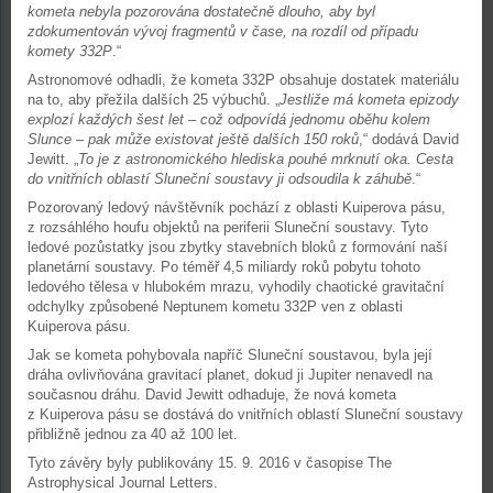
kometa nebyla pozorována dostatečně dlouho, aby byl
zdokumentován vývoj fragmentů v čase, na rozdíl od případu
komety 332P
.“
Astronomové odhadli, že kometa 332P obsahuje dostatek materiálu
na to, aby přežila dalších 25 výbuchů. „
Jestliže má kometa epizody
explozí každých šest let – což odpovídá jednomu oběhu kolem
Slunce – pak může existovat ještě dalších 150 roků
,“ dodává David
Jewitt. „
To je z astronomického hlediska pouhé mrknutí oka. Cesta
do vnitřních oblastí Sluneční soustavy ji odsoudila k záhubě
.“
Pozorovaný ledový návštěvník pochází z oblasti Kuiperova pásu,
z rozsáhlého houfu objektů na periferii Sluneční soustavy. Tyto
ledové pozůstatky jsou zbytky stavebních bloků z formování naší
planetární soustavy. Po téměř 4,5 miliardy roků pobytu tohoto
ledového tělesa v hlubokém mrazu, vyhodily chaotické gravitační
odchylky způsobené Neptunem kometu 332P ven z oblasti
Kuiperova pásu.
Jak se kometa pohybovala napříč Sluneční soustavou, byla její
dráha ovlivňována gravitací planet, dokud ji Jupiter nenavedl na
současnou dráhu. David Jewitt odhaduje, že nová kometa
z Kuiperova pásu se dostává do vnitřních oblastí Sluneční soustavy
přibližně jednou za 40 až 100 let.
Tyto závěry byly publikovány 15. 9. 2016 v časopise The
Astrophysical Journal Letters.