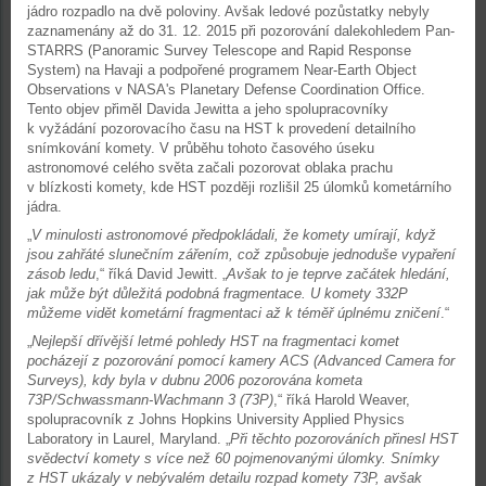
jádro rozpadlo na dvě poloviny. Avšak ledové pozůstatky nebyly
zaznamenány až do 31. 12. 2015 při pozorování dalekohledem Pan-
STARRS (Panoramic Survey Telescope and Rapid Response
System) na Havaji a podpořené programem Near-Earth Object
Observations v NASA's Planetary Defense Coordination Office.
Tento objev přiměl Davida Jewitta a jeho spolupracovníky
k vyžádání pozorovacího času na HST k provedení detailního
snímkování komety. V průběhu tohoto časového úseku
astronomové celého světa začali pozorovat oblaka prachu
v blízkosti komety, kde HST později rozlišil 25 úlomků kometárního
jádra.
„
V minulosti astronomové předpokládali, že komety umírají, když
jsou zahřáté slunečním zářením, což způsobuje jednoduše vypaření
zásob ledu
,“ říká David Jewitt. „
Avšak to je teprve začátek hledání,
jak může být důležitá podobná fragmentace. U komety 332P
můžeme vidět kometární fragmentaci až k téměř úplnému zničení
.“
„
Nejlepší dřívější letmé pohledy HST na fragmentaci komet
pocházejí z pozorování pomocí kamery ACS (Advanced Camera for
Surveys), kdy byla v dubnu 2006 pozorována kometa
73P/Schwassmann-Wachmann 3 (73P)
,“ říká Harold Weaver,
spolupracovník z Johns Hopkins University Applied Physics
Laboratory in Laurel, Maryland. „
Při těchto pozorováních přinesl HST
svědectví komety s více než 60 pojmenovanými úlomky. Snímky
z HST ukázaly v nebývalém detailu rozpad komety 73P, avšak