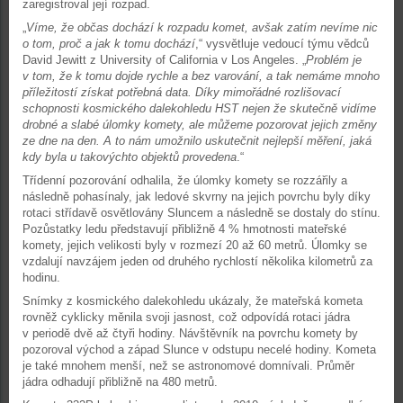
zaregistroval její rozpad.
„
Víme, že občas dochází k rozpadu komet, avšak zatím nevíme nic
o tom, proč a jak k tomu dochází
,“ vysvětluje vedoucí týmu vědců
David Jewitt z University of California v Los Angeles. „
Problém je
v tom, že k tomu dojde rychle a bez varování, a tak nemáme mnoho
příležitostí získat potřebná data. Díky mimořádné rozlišovací
schopnosti kosmického dalekohledu HST nejen že skutečně vidíme
drobné a slabé úlomky komety, ale můžeme pozorovat jejich změny
ze dne na den. A to nám umožnilo uskutečnit nejlepší měření, jaká
kdy byla u takovýchto objektů provedena
.“
Třídenní pozorování odhalila, že úlomky komety se rozzářily a
následně pohasínaly, jak ledové skvrny na jejich povrchu byly díky
rotaci střídavě osvětlovány Sluncem a následně se dostaly do stínu.
Pozůstatky ledu představují přibližně 4 % hmotnosti mateřské
komety, jejich velikosti byly v rozmezí 20 až 60 metrů. Úlomky se
vzdalují navzájem jeden od druhého rychlostí několika kilometrů za
hodinu.
Snímky z kosmického dalekohledu ukázaly, že mateřská kometa
rovněž cyklicky měnila svoji jasnost, což odpovídá rotaci jádra
v periodě dvě až čtyři hodiny. Návštěvník na povrchu komety by
pozoroval východ a západ Slunce v odstupu necelé hodiny. Kometa
je také mnohem menší, než se astronomové domnívali. Průměr
jádra odhadují přibližně na 480 metrů.