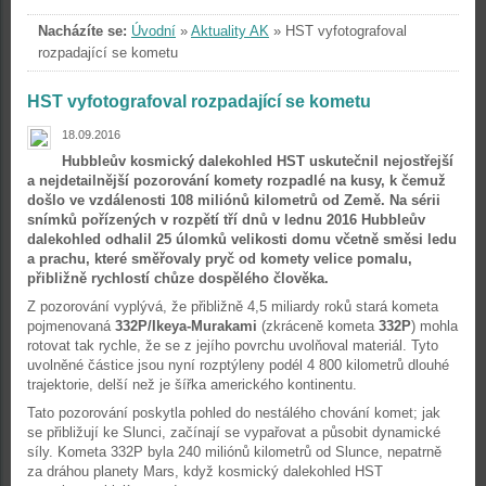
Nacházíte se:
Úvodní
»
Aktuality AK
»
HST vyfotografoval
rozpadající se kometu
HST vyfotografoval rozpadající se kometu
18.09.2016
Hubbleův kosmický dalekohled HST uskutečnil nejostřejší
a nejdetailnější pozorování komety rozpadlé na kusy, k čemuž
došlo ve vzdálenosti 108 miliónů kilometrů od Země. Na sérii
snímků pořízených v rozpětí tří dnů v lednu 2016 Hubbleův
dalekohled odhalil 25 úlomků velikosti domu včetně směsi ledu
a prachu, které směřovaly pryč od komety velice pomalu,
přibližně rychlostí chůze dospělého člověka.
Z pozorování vyplývá, že přibližně 4,5 miliardy roků stará kometa
pojmenovaná
332P/Ikeya-Murakami
(zkráceně kometa
332P
) mohla
rotovat tak rychle, že se z jejího povrchu uvolňoval materiál. Tyto
uvolněné částice jsou nyní rozptýleny podél 4 800 kilometrů dlouhé
trajektorie, delší než je šířka amerického kontinentu.
Tato pozorování poskytla pohled do nestálého chování komet; jak
se přibližují ke Slunci, začínají se vypařovat a působit dynamické
síly. Kometa 332P byla 240 miliónů kilometrů od Slunce, nepatrně
za dráhou planety Mars, když kosmický dalekohled HST