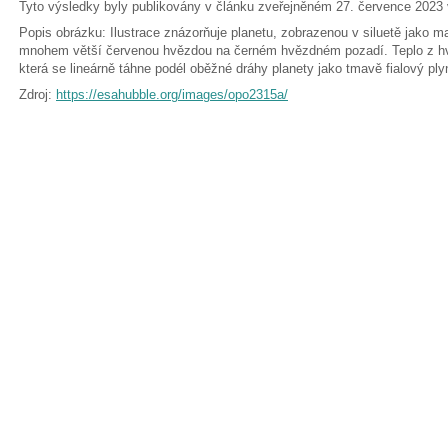
Tyto výsledky byly publikovány v článku zveřejněném 27. července 2023 
Popis obrázku: Ilustrace znázorňuje planetu, zobrazenou v siluetě jako m
mnohem větší červenou hvězdou na černém hvězdném pozadí. Teplo z hv
která se lineárně táhne podél oběžné dráhy planety jako tmavě fialový ply
Zdroj:
https://esahubble.org/images/opo2315a/