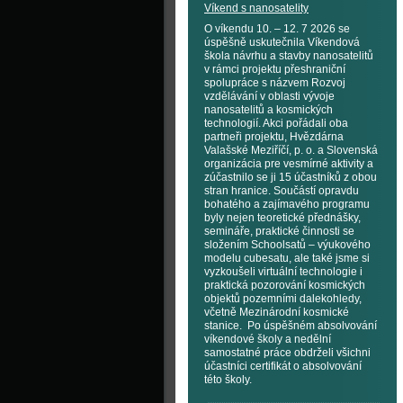
Víkend s nanosatelity
O víkendu 10. – 12. 7 2026 se
úspěšně uskutečnila Víkendová
škola návrhu a stavby nanosatelitů
v rámci projektu přeshraniční
spolupráce s názvem Rozvoj
vzdělávání v oblasti vývoje
nanosatelitů a kosmických
technologií. Akci pořádali oba
partneři projektu, Hvězdárna
Valašské Meziříčí, p. o. a Slovenská
organizácia pre vesmírné aktivity a
zúčastnilo se ji 15 účastníků z obou
stran hranice. Součástí opravdu
bohatého a zajímavého programu
byly nejen teoretické přednášky,
semináře, praktické činnosti se
složením Schoolsatů – výukového
modelu cubesatu, ale také jsme si
vyzkoušeli virtuální technologie i
praktická pozorování kosmických
objektů pozemními dalekohledy,
včetně Mezinárodní kosmické
stanice. Po úspěšném absolvování
víkendové školy a nedělní
samostatné práce obdrželi všichni
účastníci certifikát o absolvování
této školy.