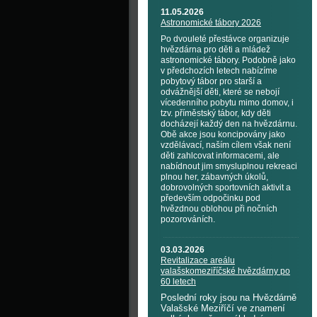
11.05.2026
Astronomické tábory 2026
Po dvouleté přestávce organizuje
hvězdárna pro děti a mládež
astronomické tábory. Podobně jako
v předchozích letech nabízíme
pobytový tábor pro starší a
odvážnější děti, které se nebojí
vícedenního pobytu mimo domov, i
tzv. příměstský tábor, kdy děti
docházejí každý den na hvězdárnu.
Obě akce jsou koncipovány jako
vzdělávací, naším cílem však není
děti zahlcovat informacemi, ale
nabídnout jim smysluplnou rekreaci
plnou her, zábavných úkolů,
dobrovolných sportovních aktivit a
především odpočinku pod
hvězdnou oblohou při nočních
pozorováních.
03.03.2026
Revitalizace areálu
valašskomeziříčské hvězdárny po
60 letech
Poslední roky jsou na Hvězdárně
Valašské Meziříčí ve znamení