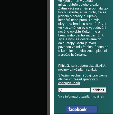
velkých změn v základní
infrastruktuře celého areálu.
Zatím většina změn probíhala tak
trochu skrytě, ať už proto, že se
jednalo o opravy či úpravy
interiérů nebo proto, že byla
skryta za hradbou stromů. První
velkou změnou bylo vybudování
nového objektu Kulturního a
kreativního centra na ulici J. K.
Tyla a nyní se dostáváme do
další etapy, která je svou
povahou velmi zřetelná. Jedná se
o komplexní revitalizaci oplocení
a areálu hvězdárny.
Přihlašte se k odběru aktualit AKA,
novinek z hvězdárny a akcí:
S Vašimi osobními údaji pracujeme
dle našich
zásad zpracování
osobních údajů
.
Více informací o zasílání novinek