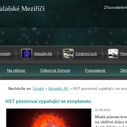
alašské Meziříčí
Zřizovatelem
rojekty
Aktuality AK
Cestovní ruch
Pro
Na obloze
Odborná činnost
Fotogalerie
Dě
Nacházíte se:
Úvodní
»
Aktuality AK
»
HST pozoroval vypařující se exo
HST pozoroval vypařující se exoplanetu
01.08.2023
Mladá planeta kro
na oběžné dráze 