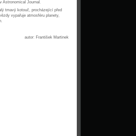
v Astronomical Journal.
alý tmavý kotouč, procházející před
ězdy vypařuje atmosféru planety,
n.
autor: František Martinek