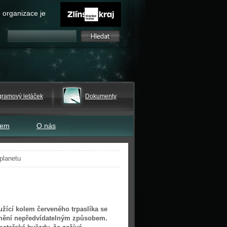
 organizace je
gramový letáček
Dokumenty
tem
O nás
planetu
užící kolem červeného trpaslíka se
mění nepředvídatelným způsobem.