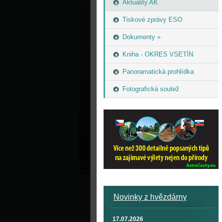
Aktuality AK
Tiskové zprávy ESO
Dokumenty »
Kniha - OKRES VSETÍN
Panoramatická prohlídka
Fotografická soutež
Novinky z hvězdárny
17.07.2026