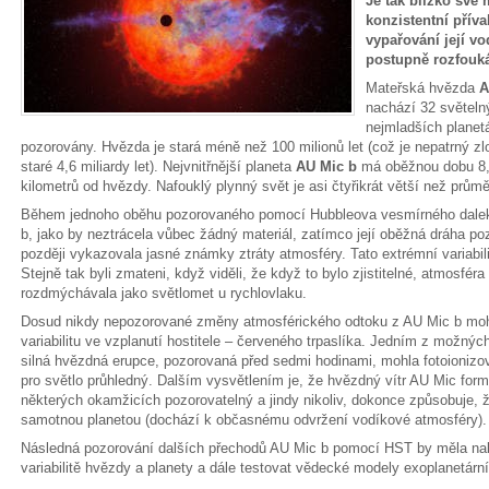
Je tak blízko své 
konzistentní přív
vypařování její vo
postupně rozfouk
Mateřská hvězda
A
nachází 32 světeln
nejmladších planet
pozorovány. Hvězda je stará méně než 100 milionů let (což je nepatrný zl
staré 4,6 miliardy let). Nejvnitřnější planeta
AU Mic b
má oběžnou dobu 8,4
kilometrů od hvězdy. Nafouklý plynný svět je asi čtyřikrát větší než prům
Během jednoho oběhu pozorovaného pomocí Hubbleova vesmírného dalek
b, jako by neztrácela vůbec žádný materiál, zatímco její oběžná dráha p
později vykazovala jasné známky ztráty atmosféry. Tato extrémní variabi
Stejně tak byli zmateni, když viděli, že když to bylo zjistitelné, atmosfér
rozdmýchávala jako světlomet u rychlovlaku.
Dosud nikdy nepozorované změny atmosférického odtoku z AU Mic b moh
variabilitu ve vzplanutí hostitele – červeného trpaslíka. Jedním z možnýc
silná hvězdná erupce, pozorovaná před sedmi hodinami, mohla fotoionizova
pro světlo průhledný. Dalším vysvětlením je, že hvězdný vítr AU Mic formu
některých okamžicích pozorovatelný a jindy nikoliv, dokonce způsobuje, ž
samotnou planetou (dochází k občasnému odvržení vodíkové atmosféry).
Následná pozorování dalších přechodů AU Mic b pomocí HST by měla nabí
variabilitě hvězdy a planety a dále testovat vědecké modely exoplanetární