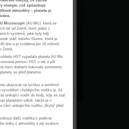
mateřské hvězdy, že zažívá
aly energie, což způsobuje
díkové atmosféry – planeta je
ávána.
U Microscopii
(AU Mic), která se
ých let od Země, hostí jeden z
árních systémů, jaké byly kdy
omek stáří našeho Slunce, které je
6 dne a je vzdálena jen 10 milionů
ěr Země.
ohledu HST vypadala planeta AU Mic
ozorovaná pomocí HST o rok a půl
lita mezi drahami šokovala astronomy.
a planety se před planetou
ou ukazovat na rychlou a extrémní
h vysvětlení chybějícího vodíku je, že
t unikající vodík do bodu, kdy se stal
je planetární odtok, takže je v
e část unikajícího vodíku „škytá“ před
dnout další vodítka k podivné
ho úniku z atmosféry a její evoluce.