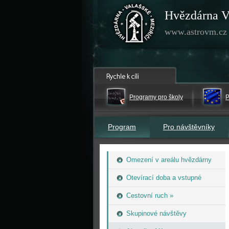
Hvězdárna V
www.astrovm.cz
Programy pro školy
P
Program
Pro návštěvníky
Omezení v areálu hvězdárny
Otevírací doba a vstupné
Cestovní ruch »
Skupinové návštěvy