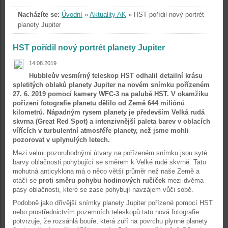
Nacházíte se:
Úvodní
»
Aktuality AK
»
HST pořídil nový portrét
planety Jupiter
HST pořídil nový portrét planety Jupiter
14.08.2019
Hubbleův vesmírný teleskop HST odhalil detailní krásu
spletitých oblaků planety Jupiter na novém snímku pořízeném
27. 6. 2019 pomocí kamery WFC-3 na palubě HST. V okamžiku
pořízení fotografie planetu dělilo od Země 644 miliónů
kilometrů. Nápadným rysem planety je především Velká rudá
skvrna (Great Red Spot) a intenzivnější paleta barev v oblacích
vířících v turbulentní atmosféře planety, než jsme mohli
pozorovat v uplynulých letech.
Mezi velmi pozoruhodnými útvary na pořízeném snímku jsou syté
barvy oblačnosti pohybující se směrem k Velké rudé skvrně. Tato
mohutná anticyklona má o něco větší průměr než naše Země a
otáčí se
proti směru pohybu hodinových ručiček
mezi dvěma
pásy oblačnosti, které se zase pohybují navzájem vůči sobě.
Podobně jako dřívější snímky planety Jupiter pořízené pomocí HST
nebo prostřednictvím pozemních teleskopů tato nová fotografie
potvrzuje, že rozsáhlá bouře, která zuří na povrchu plynné planety