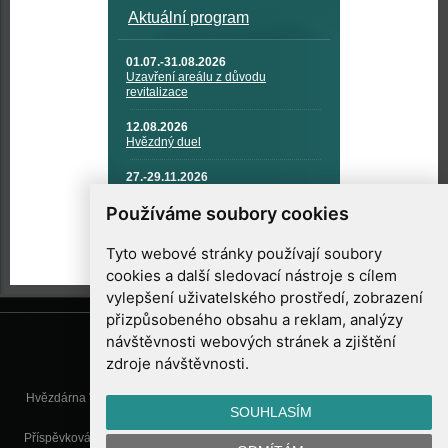
Aktuální program
01.07.-31.08.2026
Uzavření areálu z důvodu
revitalizace
12.08.2026
Hvězdný duel
27.-29.11.2026
KOSMONAUTIKA, RAKETOVÁ
TECHNIKA A KOSMICKÉ
Používáme soubory cookies
TECHNOLOGIE
Tyto webové stránky používají soubory
cookies a další sledovací nástroje s cílem
vylepšení uživatelského prostředí, zobrazení
přizpůsobeného obsahu a reklam, analýzy
návštěvnosti webových stránek a zjištění
zdroje návštěvnosti.
Hvězdárna Valašské Meziříčí, příspěvková organizace, Vsetínská 78, 757
SOUHLASÍM
01 Valašské Meziříčí
Příspěvková organizace Zlínského kraje. Telefon:
571 611 928
, Mobil:
777