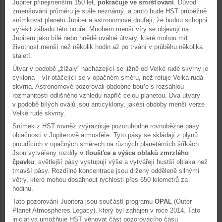
Jupiter přinejmenším 150 let,
pokračuje ve smršťování
. Důvod
zmenšování průměru je stále neznámý, a proto bude HST průběžně
snímkovat planetu Jupiter a astronomové doufají, že budou schopni
vyřešit záhadu této bouře. Mnohem menší víry se objevují na
Jupiteru jako bílé nebo hnědé oválné útvary, které mohou mít
životnost menší než několik hodin až po trvání v průběhu několika
staletí.
Útvar v podobě „žížaly“ nacházející se jižně od Velké rudé skvrny je
cyklona – vír otáčející se v opačném směru, než rotuje Velká rudá
skvrna. Astronomové pozorovali obdobné bouře s rozsáhlou
rozmanitostí odlišného vzhledu napříč celou planetou. Dva útvary
v podobě bílých oválů jsou anticyklony, jakési obdoby menší verze
Velké rudé skvrny.
Snímek z HST rovněž zvýrazňuje pozoruhodné rovnoběžné pásy
oblačnosti v Jupiterově atmosféře. Tyto pásy se skládají z plynů
proudících v opačných směrech na různých planetárních šířkách.
Jsou vytvářeny rozdíly
v tloušťce a výšce oblaků zmrzlého
čpavku
; světlejší pásy vystupují výše a vytvářejí hustší oblaka než
tmavší pásy. Rozdílné koncentrace jsou drženy odděleně silnými
větry, které mohou dosáhnout rychlosti přes 650 kilometrů za
hodinu.
Tato pozorování Jupitera jsou součástí programu
OPAL
(Outer
Planet Atmospheres Legacy), který byl zahájen v roce 2014. Tato
iniciativa umožňuje HST věnovat část pozorovacího času