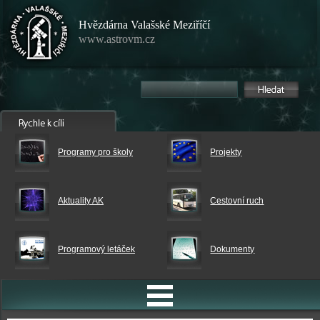
Hvězdárna Valašské Meziříčí
www.astrovm.cz
Programy pro školy
Projekty
Aktuality AK
Cestovní ruch
Programový letáček
Dokumenty