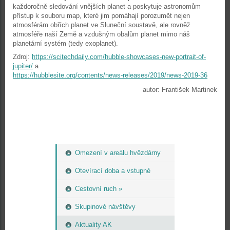
každoročně sledování vnějších planet a poskytuje astronomům
přístup k souboru map, které jim pomáhají porozumět nejen
atmosférám obřích planet ve Sluneční soustavě, ale rovněž
atmosféře naší Země a vzdušným obalům planet mimo náš
planetární systém (tedy exoplanet).
Zdroj:
https://scitechdaily.com/hubble-showcases-new-portrait-of-
jupiter/
a
https://hubblesite.org/contents/news-releases/2019/news-2019-36
autor: František Martinek
Omezení v areálu hvězdárny
Otevírací doba a vstupné
Cestovní ruch »
Skupinové návštěvy
Aktuality AK