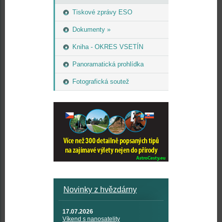
Tiskové zprávy ESO
Dokumenty »
Kniha - OKRES VSETÍN
Panoramatická prohlídka
Fotografická soutež
Novinky z hvězdárny
17.07.2026
Víkend s nanosatelity