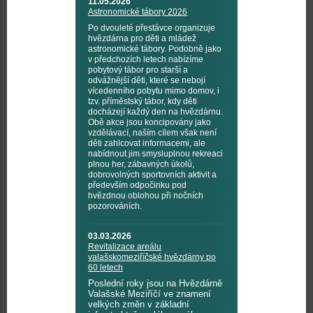
11.05.2026
Astronomické tábory 2026
Po dvouleté přestávce organizuje
hvězdárna pro děti a mládež
astronomické tábory. Podobně jako
v předchozích letech nabízíme
pobytový tábor pro starší a
odvážnější děti, které se nebojí
vícedenního pobytu mimo domov, i
tzv. příměstský tábor, kdy děti
docházejí každý den na hvězdárnu.
Obě akce jsou koncipovány jako
vzdělávací, naším cílem však není
děti zahlcovat informacemi, ale
nabídnout jim smysluplnou rekreaci
plnou her, zábavných úkolů,
dobrovolných sportovních aktivit a
především odpočinku pod
hvězdnou oblohou při nočních
pozorováních.
03.03.2026
Revitalizace areálu
valašskomeziříčské hvězdárny po
60 letech
Poslední roky jsou na Hvězdárně
Valašské Meziříčí ve znamení
velkých změn v základní