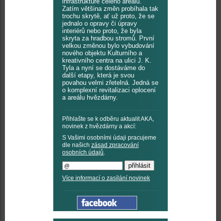
infrastruktuře celého areálu.
Zatím většina změn probíhala tak
trochu skrytě, ať už proto, že se
jednalo o opravy či úpravy
interiérů nebo proto, že byla
skryta za hradbou stromů. První
velkou změnou bylo vybudování
nového objektu Kulturního a
kreativního centra na ulici J. K.
Tyla a nyní se dostáváme do
další etapy, která je svou
povahou velmi zřetelná. Jedná se
o komplexní revitalizaci oplocení
a areálu hvězdárny.
Přihlašte se k odběru aktualit AKA,
novinek z hvězdárny a akcí:
S Vašimi osobními údaji pracujeme
dle našich
zásad zpracování
osobních údajů
.
Více informací o zasílání novinek