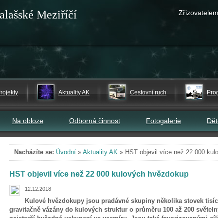
alašské Meziříčí
Zřizovatelem
rojekty
Aktuality AK
Cestovní ruch
Pro
Na obloze
Odborná činnost
Fotogalerie
Dě
Nacházíte se:
Úvodní
»
Aktuality AK
»
HST objevil více než 22 000 ku
HST objevil více než 22 000 kulových hvězdokup
12.12.2018
Kulové hvězdokupy jsou pradávné skupiny několika stovek tisíc
gravitačně vázány do kulových struktur o průměru 100 až 200 světeln