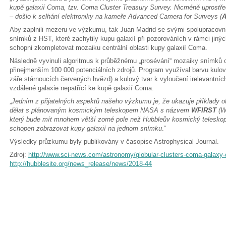
kupě galaxií Coma, tzv. Coma Cluster Treasury Survey. Nicméně uprost
– došlo k selhání elektroniky na kameře Advanced Camera for Surveys (
Aby zaplnili mezeru ve výzkumu, tak Juan Madrid se svými spolupracovník
snímků z HST, které zachytily kupu galaxií při pozorováních v rámci jiný
schopni zkompletovat mozaiku centrální oblasti kupy galaxií Coma.
Následně vyvinuli algoritmus k průběžnému „prosévání“ mozaiky snímků o
přinejmenším 100 000 potenciálních zdrojů. Program využíval barvu kulo
záře stárnoucích červených hvězd) a kulový tvar k vyloučení irelevantních
vzdálené galaxie nepatřící ke kupě galaxií Coma.
„
Jedním z přijatelných aspektů našeho výzkumu je, že ukazuje příklady 
dělat s plánovaným kosmickým teleskopem NASA s názvem
WFIRST
(Wi
který bude mít mnohem větší zorné pole než Hubbleův kosmický telesko
schopen zobrazovat kupy galaxií na jednom snímku
.“
Výsledky průzkumu byly publikovány v časopise Astrophysical Journal.
Zdroj:
http://www.sci-news.com/astronomy/globular-clusters-coma-galaxy-
http://hubblesite.org/news_release/news/2018-44