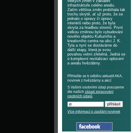
velkých změn v základní
infrastruktuře celého areálu.
Zatím většina změn probíhala tak
trochu skrytě, ať už proto, že se
jednalo o opravy či úpravy
interiérů nebo proto, že byla
skryta za hradbou stromů. První
velkou změnou bylo vybudování
nového objektu Kulturního a
kreativního centra na ulici J. K.
Tyla a nyní se dostáváme do
další etapy, která je svou
povahou velmi zřetelná. Jedná se
o komplexní revitalizaci oplocení
a areálu hvězdárny.
Přihlašte se k odběru aktualit AKA,
novinek z hvězdárny a akcí:
S Vašimi osobními údaji pracujeme
dle našich
zásad zpracování
osobních údajů
.
Více informací o zasílání novinek