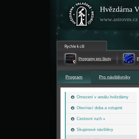
Hvězdárna V
www.astrovm.cz
Programy pro školy
P
Program
Pro návštěvníky
Omezení v areálu hvězdárny
Otevírací doba a vstupné
Cestovní ruch »
Skupinové návštěvy