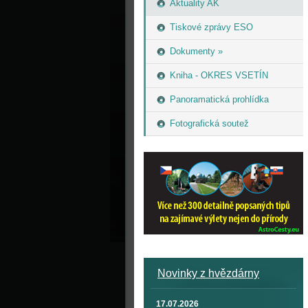
Aktuality AK
Tiskové zprávy ESO
Dokumenty »
Kniha - OKRES VSETÍN
Panoramatická prohlídka
Fotografická soutež
Novinky z hvězdárny
17.07.2026