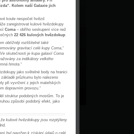
i pro astronomy amatéry. Při
zda“. Kolem naší Galaxie jich
hové koule nespočet hvězd
že zaregistrovat kulové hvězdokupy
xií
Coma
– obřího seskupení více než
utečných
22 426 kulových hvězdokup
.
obtížněji rozlišitelné také
formovány gravitací celé kupy Coma
,“
Ve skutečnosti je kupa galaxií Coma
važovány za indikátory velkého
temná hmota
.“
ězdokupy jako světelné body na hranici
a základě průzkumu bylo nalezeno
y při vyvržení z jejich mateřských
eném dopravním provozu.“
dél struktur podobných mostům. To je
 druhou způsobí podobný efekt, jako
, že kulové hvězdokupy jsou rozptýleny
rid.
erý byl navržen k získání údajů o celé