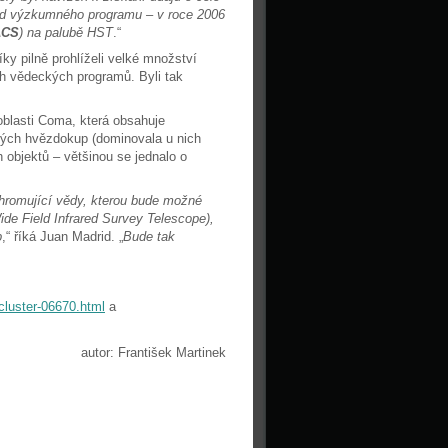
řed výzkumného programu – v roce 2006
ACS
) na palubě HST
.“
y pilně prohlíželi velké množství
ch vědeckých programů. Byli tak
blasti Coma, která obsahuje
vých hvězdokup (dominovala u nich
 objektů – většinou se jednalo o
ohromující vědy, kterou bude možné
de Field Infrared Survey Telescope),
p
,“ říká Juan Madrid. „
Bude tak
cluster-06670.html
a
autor: František Martinek