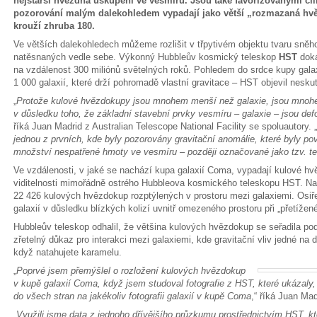
nejstarší hvězdná uskupení ve vesmíru. Jsou také favorizovanými cíl
pozorování malým dalekohledem vypadají jako větší „rozmazaná hvě
krouží zhruba 180.
Ve větších dalekohledech můžeme rozlišit v třpytivém objektu tvaru sně
natěsnaných vedle sebe. Výkonný Hubbleův kosmický teleskop
HST
doká
na vzdálenost 300 miliónů světelných roků. Pohledem do srdce kupy gala
1 000 galaxií, které drží pohromadě vlastní gravitace – HST objevil nesk
„
Protože kulové hvězdokupy jsou mnohem menší než galaxie, jsou mnohem 
v důsledku toho, že základní stavební prvky vesmíru – galaxie – jsou de
říká Juan Madrid z Australian Telescope National Facility se spoluautory. „
jednou z prvních, kde byly pozorovány gravitační anomálie, které byly po
množství nespatřené hmoty ve vesmíru – později označované jako tzv. 
Ve vzdálenosti, v jaké se nachází kupa galaxií Coma, vypadají kulové hv
viditelnosti mimořádně ostrého Hubbleova kosmického teleskopu HST. N
22 426 kulových hvězdokup rozptýlených v prostoru mezi galaxiemi. Osiřel
galaxií v důsledku blízkých kolizí uvnitř omezeného prostoru při „přetíž
Hubbleův teleskop odhalil, že většina kulových hvězdokup se seřadila po
zřetelný důkaz pro interakci mezi galaxiemi, kde gravitační vliv jedné na
když natahujete karamelu.
„
Poprvé jsem přemýšlel o rozložení kulových hvězdokup
v kupě galaxií Coma, když jsem studoval fotografie z HST, které ukázaly
do všech stran na jakékoliv fotografii galaxií v kupě Coma
,“ říká Juan Mad
„
Využili jsme data z jednoho dřívějšího průzkumu prostřednictvím HST, kt