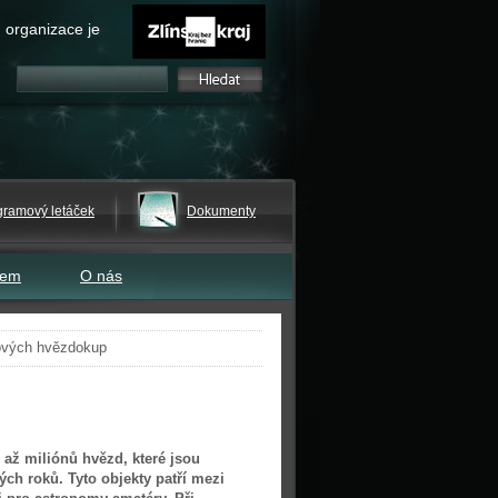
 organizace je
gramový letáček
Dokumenty
tem
O nás
lových hvězdokup
 až miliónů hvězd, které jsou
ých roků. Tyto objekty patří mezi