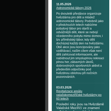
11.05.2026
Astronomické tábory 2026
Po dvouleté přestávce organizuje
hvězdárna pro děti a mládež
astronomické tábory. Podobně jako
v předchozích letech nabízíme
pobytový tábor pro starší a
odvážnější děti, které se nebojí
vícedenního pobytu mimo domov, i
tzv. příměstský tábor, kdy děti
docházejí každý den na hvězdárnu.
Obě akce jsou koncipovány jako
vzdělávací, naším cílem však není
děti zahlcovat informacemi, ale
nabídnout jim smysluplnou rekreaci
plnou her, zábavných úkolů,
dobrovolných sportovních aktivit a
především odpočinku pod
hvězdnou oblohou při nočních
pozorováních.
03.03.2026
Revitalizace areálu
valašskomeziříčské hvězdárny po
60 letech
Poslední roky jsou na Hvězdárně
Valašské Meziříčí ve znamení