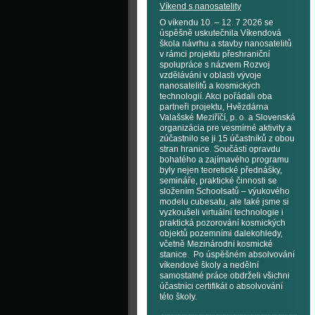
Víkend s nanosatelity
O víkendu 10. – 12. 7 2026 se
úspěšně uskutečnila Víkendová
škola návrhu a stavby nanosatelitů
v rámci projektu přeshraniční
spolupráce s názvem Rozvoj
vzdělávání v oblasti vývoje
nanosatelitů a kosmických
technologií. Akci pořádali oba
partneři projektu, Hvězdárna
Valašské Meziříčí, p. o. a Slovenská
organizácia pre vesmírné aktivity a
zúčastnilo se ji 15 účastníků z obou
stran hranice. Součástí opravdu
bohatého a zajímavého programu
byly nejen teoretické přednášky,
semináře, praktické činnosti se
složením Schoolsatů – výukového
modelu cubesatu, ale také jsme si
vyzkoušeli virtuální technologie i
praktická pozorování kosmických
objektů pozemními dalekohledy,
včetně Mezinárodní kosmické
stanice. Po úspěšném absolvování
víkendové školy a nedělní
samostatné práce obdrželi všichni
účastníci certifikát o absolvování
této školy.