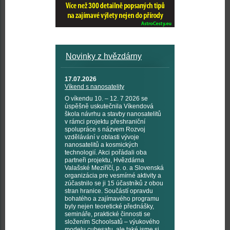
Novinky z hvězdárny
17.07.2026
Víkend s nanosatelity
O víkendu 10. – 12. 7 2026 se
úspěšně uskutečnila Víkendová
škola návrhu a stavby nanosatelitů
v rámci projektu přeshraniční
spolupráce s názvem Rozvoj
vzdělávání v oblasti vývoje
nanosatelitů a kosmických
technologií. Akci pořádali oba
partneři projektu, Hvězdárna
Valašské Meziříčí, p. o. a Slovenská
organizácia pre vesmírné aktivity a
zúčastnilo se ji 15 účastníků z obou
stran hranice. Součástí opravdu
bohatého a zajímavého programu
byly nejen teoretické přednášky,
semináře, praktické činnosti se
složením Schoolsatů – výukového
modelu cubesatu, ale také jsme si