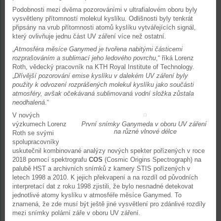
Podobnosti mezi dvěma pozorováními v ultrafialovém oboru byly
vysvětleny přítomností molekul kyslíku. Odlišnosti byly tenkrát
připsány na vrub přítomnosti atomů kyslíku vytvářejících signál,
který ovlivňuje jednu část UV záření více než ostatní.
„
Atmosféra měsíce Ganymed je tvořena nabitými částicemi
rozprašováním a sublimací jeho ledového povrchu
,“ říká Lorenz
Roth, vědecký pracovník na KTH Royal Institute of Technology.
„
Dřívější pozorování emise kyslíku v dalekém UV záření byly
použity k odvození rozprášených molekul kyslíku jako součásti
atmosféry, avšak očekávaná sublimovaná vodní složka zůstala
neodhalená
.“
V nových
výzkumech Lorenz
První snímky Ganymeda v oboru UV záření
na různé vlnové délce
Roth se svými
spolupracovníky
uskutečnil kombinované analýzy nových spekter pořízených v roce
2018 pomocí spektrografu
COS
(Cosmic Origins Spectrograph) na
palubě HST a archivních snímků z kamery STIS pořízených v
letech 1998 a 2010. K jejich překvapení a na rozdíl od původních
interpretací dat z roku 1998 zjistili, že bylo nesnadné detekovat
jednotlivé atomy kyslíku v atmosféře měsíce Ganymed. To
znamená, že zde musí být ještě jiné vysvětlení pro zdánlivé rozdíly
mezi snímky polární záře v oboru UV záření.