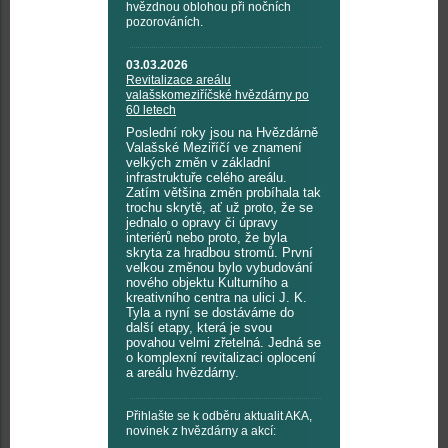
hvězdnou oblohou při nočních
pozorováních.
03.03.2026
Revitalizace areálu
valašskomeziříčské hvězdárny po
60 letech
Poslední roky jsou na Hvězdárně
Valašské Meziříčí ve znamení
velkých změn v základní
infrastruktuře celého areálu.
Zatím většina změn probíhala tak
trochu skrytě, ať už proto, že se
jednalo o opravy či úpravy
interiérů nebo proto, že byla
skryta za hradbou stromů. První
velkou změnou bylo vybudování
nového objektu Kulturního a
kreativního centra na ulici J. K.
Tyla a nyní se dostáváme do
další etapy, která je svou
povahou velmi zřetelná. Jedná se
o komplexní revitalizaci oplocení
a areálu hvězdárny.
Přihlašte se k odběru aktualit AKA,
novinek z hvězdárny a akcí: