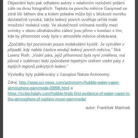
Objasnění bylo pak odhaleno autory v relativním rozložení polární
záře na dvou fotografiích. Teplota na povrchu měsíce Ganymed se
silně liší během dne a kolem poledne může být v blízkosti rovníku
dostatečně vysoká, takže ledový povrch uvolňuje určité malé
množství molekul vody. Ve skutečnosti vnímané rozdíly mezi
snímky v oboru ultrafialového záření jsou přímo v korelaci s tím,
kde by přítomnost vody byla v atmosféře měsíce očekávaná.
„
Zpočátku byl pozorován pouze molekulární kyslík. Je vytvářen v
případě, kdy nabité částice erodují ledový povrch měsíce
,“ říká
Lorenz Roth. „
Vodní pára, jejíž přítomnost byla nyní změřena, má
původ v sublimaci ledu způsobené tepelným únikem vodní páry z
teplých regionů pokrytých ledem
.“
Výsledky byly publikovány v časopise Nature Astronomy.
Zdroj:
http://www.sci-news.com/astronomy/hubble-water-vapor-
atmosphere-ganymede-09896.html
a
https://scitechdaily.com/hubble-finds-first-evidence-of-water-vapor-in-
the-atmosphere-of-jupiters-moon-ganymede/
autor: František Martinek