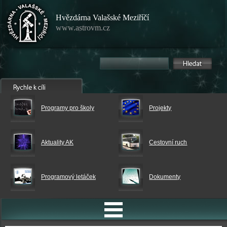
Hvězdárna Valašské Meziříčí
www.astrovm.cz
Programy pro školy
Projekty
Aktuality AK
Cestovní ruch
Programový letáček
Dokumenty