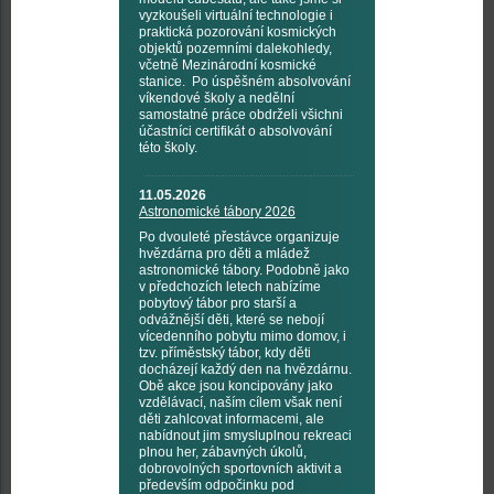
vyzkoušeli virtuální technologie i
praktická pozorování kosmických
objektů pozemními dalekohledy,
včetně Mezinárodní kosmické
stanice. Po úspěšném absolvování
víkendové školy a nedělní
samostatné práce obdrželi všichni
účastníci certifikát o absolvování
této školy.
11.05.2026
Astronomické tábory 2026
Po dvouleté přestávce organizuje
hvězdárna pro děti a mládež
astronomické tábory. Podobně jako
v předchozích letech nabízíme
pobytový tábor pro starší a
odvážnější děti, které se nebojí
vícedenního pobytu mimo domov, i
tzv. příměstský tábor, kdy děti
docházejí každý den na hvězdárnu.
Obě akce jsou koncipovány jako
vzdělávací, naším cílem však není
děti zahlcovat informacemi, ale
nabídnout jim smysluplnou rekreaci
plnou her, zábavných úkolů,
dobrovolných sportovních aktivit a
především odpočinku pod