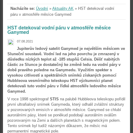
Nacházíte se:
Úvodní
»
Aktuality AK
»
HST detekoval vodní
páru v atmosféře měsíce Ganymed
HST detekoval vodní páru v atmosféře měsíce
Ganymed
07.08.2021
Jupiterův ledový satelit Ganymed je největším měsícem ve
Sluneční soustavě. Vodní led na jeho povrchu je zmrazený v
důsledku nízkých teplot až -185 stupňů Celsia. Déšť nabitých
částic ze Slunce je dostatečný ke změně ledu na vodní páry v
době pravého poledne na Ganymedu. Využitím spekter s
vysokou citlivostí a spektrálních snímků získaných pomocí
Hubbleova vesmírného teleskopu HST výzkumníci planet
detekovali tuto vodní páru v řídké atmosféře ledového měsíce
Ganymed.
V roce 1998 spektrograf
STIS
na palubě Hubbleova teleskopu pořídil
první ultrafialový snímek Ganymeda, který odhalil zvláštní struktury
v pozorovaných emisích v atmosféře měsíce. Ganymed se chlubí
aurorálními pásy, které se poněkud podobají aurorálním oválům
pozorovaným na Zemi a dalších planetách s magnetickým polem.
Tento snímek byl tudíž názorným důkazem, že měsíc má
permanentní magnetické pole.