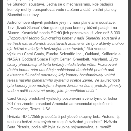
ve Sluneční soustavě. Jedná se o mechanismus, kde padající
komety mohly transportovat vodu na Zemi a další vnitřní planety
Sluneční soustavy.
Astronomové objevili podobné jevy i v naší planetární soustavě.
Tzv. „lízači Slunce“ (Sun-grazing) jsou komety běžně padající na
Slunce. Kosmická sonda SOHO jich pozorovala již více než 3 000.
„
Pozorování těchto Sun-grazing komet v naší Sluneční soustavě a
ve třech extrasolárních soustavách znamená, že tyto aktivity mohou
být běžné v mladých hvězdných soustavách
,“ říká vedoucí
výzkumu Carol Grady, Eureka Scientific Inc., Oakland, Kalifornie a
NASA's Goddard Space Flight Center, Greenbelt, Maryland. „
Tyto
úkazy představují aktivitu hvězdy mladistvého věku. Pozorování
těchto komet nám umožňuje nahlédnout do období prvních dnů
existence Sluneční soustavy, kdy komety bombardovaly vnitřní
tělesa našeho planetárního systému včetně Země. Ve skutečnosti
tyto komety jsou možným zdrojem života na Zemi, protože přinesly
vodu a další nezbytné prvky, jako je například uhlík
.“
Carol Grady představil výsledky pozorování svého týmu 6. ledna
2017 na zimním zasedání Americké astronomické společnosti
v Grapevine, Texas, USA.
Hvězda HD 172555 je součástí pohybové skupiny beta Pictoris, tj.
souboru hvězd zrozených ve stejné hvězdné „porodnici“. Hvězda
Beta Pictoris, podle níž byla skupina pojmenována, si rovněž