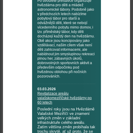
Po dvouleté přestávce organizuje
hvězdárna pro děti a mládež
astronomické tábory. Podobně jako
v předchozích letech nabízíme
pobytový tábor pro starší a
odvážnější děti, které se nebojí
vícedenního pobytu mimo domov, i
tzv. příměstský tábor, kdy děti
docházejí každý den na hvězdárnu.
Obě akce jsou koncipovány jako
vzdělávací, naším cílem však není
děti zahlcovat informacemi, ale
nabídnout jim smysluplnou rekreaci
plnou her, zábavných úkolů,
dobrovolných sportovních aktivit a
především odpočinku pod
hvězdnou oblohou při nočních
pozorováních.
03.03.2026
Revitalizace areálu
valašskomeziříčské hvězdárny po
60 letech
Poslední roky jsou na Hvězdárně
Valašské Meziříčí ve znamení
velkých změn v základní
infrastruktuře celého areálu.
Zatím většina změn probíhala tak
trochu skrytě, ať už proto, že se