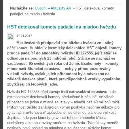
Nacházíte se:
Úvodní
»
Aktuality AK
»
HST detekoval komety
padající na mladou hvězdu
HST detekoval komety padající na mladou hvězdu
17.01.2017
Mezihvězdná předpověď pro blízkou hvězdu zní: silný
déšť komet. Hubbleův kosmický dalekohled HST objevil komety
prudce padající do atmosféry hvězdy HD 172555, jejíž stáří se
odhaduje na pouhých 23 miliónů roků. Stálice se nachází ve
vzdálenosti 95 světelných roků od Země. Exokomety – komety
mimo naši Sluneční soustavu – nebyly přímo pozorovány
v okolí hvězdy, avšak jejich přítomnost byla odvozena na
základě detekce plynů, které pravděpodobně vznikly vypařením
zbytků jejich ledových jader.
Hvězda HD 172555 představuje
třetí extrasolární soustavu
, kde
astronomové detekovali komety předurčené k záhubě. Ve všech
případech se jedná o mladé soustavy – mladší než 40 milionů roků.
Přítomnost těchto zanikajících komet poskytla nepřímé důkazy pro
„gravitační ovlivňování“ způsobené neviditelnou planetou velikosti
Jupitera, kde jsou komety gravitací tohoto hmotného tělesa
odchýleny a katapultovány směrem na hvězdu. Tyto úkazy rovněž
poskytly nový pohled na minulost a současnost aktivity komet