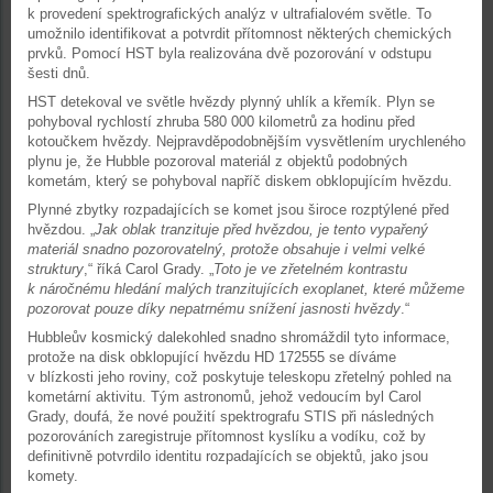
k provedení spektrografických analýz v ultrafialovém světle. To
umožnilo identifikovat a potvrdit přítomnost některých chemických
prvků. Pomocí HST byla realizována dvě pozorování v odstupu
šesti dnů.
HST detekoval ve světle hvězdy plynný uhlík a křemík. Plyn se
pohyboval rychlostí zhruba 580 000 kilometrů za hodinu před
kotoučkem hvězdy. Nejpravděpodobnějším vysvětlením urychleného
plynu je, že Hubble pozoroval materiál z objektů podobných
kometám, který se pohyboval napříč diskem obklopujícím hvězdu.
Plynné zbytky rozpadajících se komet jsou široce rozptýlené před
hvězdou. „
Jak oblak tranzituje před hvězdou, je tento vypařený
materiál snadno pozorovatelný, protože obsahuje i velmi velké
struktury
,“ říká Carol Grady. „
Toto je ve zřetelném kontrastu
k náročnému hledání malých tranzitujících exoplanet, které můžeme
pozorovat pouze díky nepatrnému snížení jasnosti hvězdy
.“
Hubbleův kosmický dalekohled snadno shromáždil tyto informace,
protože na disk obklopující hvězdu HD 172555 se díváme
v blízkosti jeho roviny, což poskytuje teleskopu zřetelný pohled na
kometární aktivitu. Tým astronomů, jehož vedoucím byl Carol
Grady, doufá, že nové použití spektrografu STIS při následných
pozorováních zaregistruje přítomnost kyslíku a vodíku, což by
definitivně potvrdilo identitu rozpadajících se objektů, jako jsou
komety.