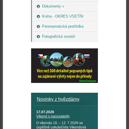
Dokumenty »
Kniha - OKRES VSETÍN
Panoramatická prohlídka
Fotografická soutež
Novinky z hvězdárny
17.07.2026
Víkend s nanosatelity
O víkendu 10. – 12. 7 2026 se
úspěšně uskutečnila Víkendová