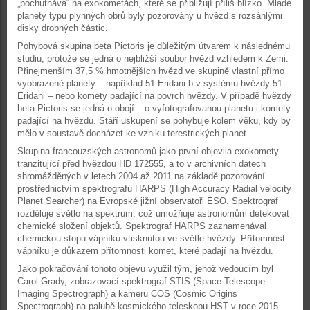
„pochutnává“ na exokometách, které se přibližují příliš blízko. Mladé
planety typu plynných obrů byly pozorovány u hvězd s rozsáhlými
disky drobných částic.
Pohybová skupina beta Pictoris je důležitým útvarem k následnému
studiu, protože se jedná o nejbližší soubor hvězd vzhledem k Zemi.
Přinejmenším 37,5 % hmotnějších hvězd ve skupině vlastní přímo
vyobrazené planety – například 51 Eridani b v systému hvězdy 51
Eridani – nebo komety padající na povrch hvězdy. V případě hvězdy
beta Pictoris se jedná o obojí – o vyfotografovanou planetu i komety
padající na hvězdu. Stáří uskupení se pohybuje kolem věku, kdy by
mělo v soustavě docházet ke vzniku terestrických planet.
Skupina francouzských astronomů jako první objevila exokomety
tranzitující před hvězdou HD 172555, a to v archivních datech
shromážděných v letech 2004 až 2011 na základě pozorování
prostřednictvím spektrografu HARPS (High Accuracy Radial velocity
Planet Searcher) na Evropské jižní observatoři ESO. Spektrograf
rozděluje světlo na spektrum, což umožňuje astronomům detekovat
chemické složení objektů. Spektrograf HARPS zaznamenával
chemickou stopu vápníku vtisknutou ve světle hvězdy. Přítomnost
vápníku je důkazem přítomnosti komet, které padají na hvězdu.
Jako pokračování tohoto objevu využil tým, jehož vedoucím byl
Carol Grady, zobrazovací spektrograf STIS (Space Telescope
Imaging Spectrograph) a kameru COS (Cosmic Origins
Spectrograph) na palubě kosmického teleskopu HST v roce 2015