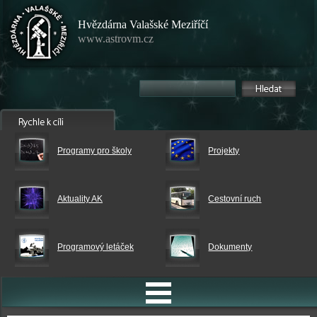
Hvězdárna Valašské Meziříčí
www.astrovm.cz
Programy pro školy
Projekty
Aktuality AK
Cestovní ruch
Programový letáček
Dokumenty