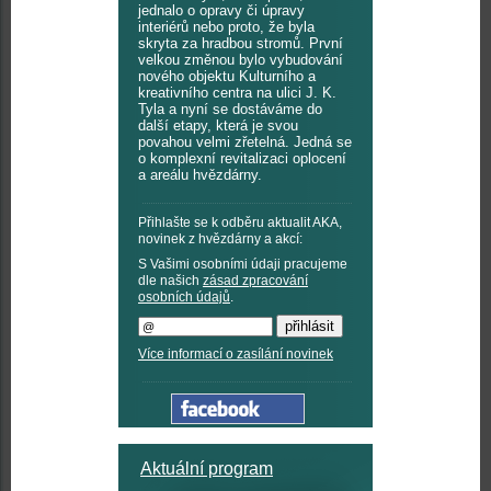
jednalo o opravy či úpravy
interiérů nebo proto, že byla
skryta za hradbou stromů. První
velkou změnou bylo vybudování
nového objektu Kulturního a
kreativního centra na ulici J. K.
Tyla a nyní se dostáváme do
další etapy, která je svou
povahou velmi zřetelná. Jedná se
o komplexní revitalizaci oplocení
a areálu hvězdárny.
Přihlašte se k odběru aktualit AKA,
novinek z hvězdárny a akcí:
S Vašimi osobními údaji pracujeme
dle našich
zásad zpracování
osobních údajů
.
Více informací o zasílání novinek
Aktuální program