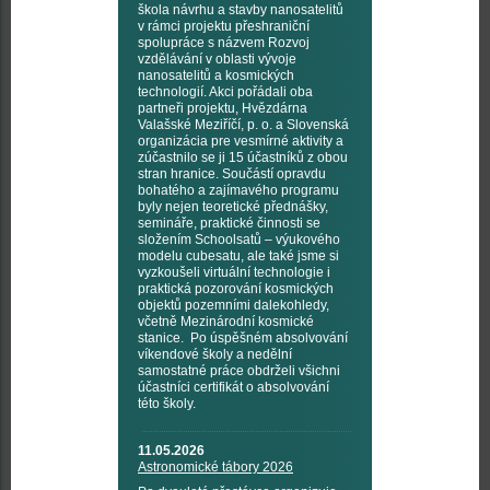
škola návrhu a stavby nanosatelitů
v rámci projektu přeshraniční
spolupráce s názvem Rozvoj
vzdělávání v oblasti vývoje
nanosatelitů a kosmických
technologií. Akci pořádali oba
partneři projektu, Hvězdárna
Valašské Meziříčí, p. o. a Slovenská
organizácia pre vesmírné aktivity a
zúčastnilo se ji 15 účastníků z obou
stran hranice. Součástí opravdu
bohatého a zajímavého programu
byly nejen teoretické přednášky,
semináře, praktické činnosti se
složením Schoolsatů – výukového
modelu cubesatu, ale také jsme si
vyzkoušeli virtuální technologie i
praktická pozorování kosmických
objektů pozemními dalekohledy,
včetně Mezinárodní kosmické
stanice. Po úspěšném absolvování
víkendové školy a nedělní
samostatné práce obdrželi všichni
účastníci certifikát o absolvování
této školy.
11.05.2026
Astronomické tábory 2026