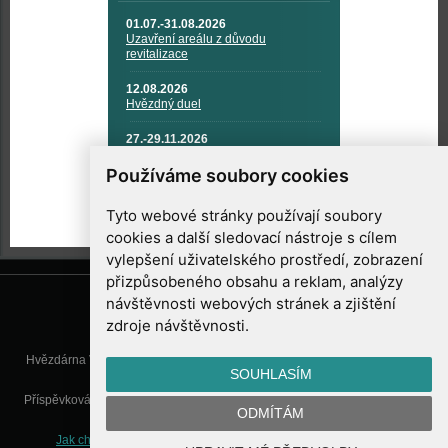
01.07.-31.08.2026
Uzavření areálu z důvodu
revitalizace
12.08.2026
Hvězdný duel
27.-29.11.2026
KOSMONAUTIKA, RAKETOVÁ
TECHNIKA A KOSMICKÉ
Používáme soubory cookies
TECHNOLOGIE
Tyto webové stránky používají soubory
cookies a další sledovací nástroje s cílem
vylepšení uživatelského prostředí, zobrazení
přizpůsobeného obsahu a reklam, analýzy
návštěvnosti webových stránek a zjištění
zdroje návštěvnosti.
Hvězdárna Valašské Meziříčí, příspěvková organizace, Vsetínská 78, 757
SOUHLASÍM
01 Valašské Meziříčí
Příspěvková organizace Zlínského kraje. Telefon:
571 611 928
, Mobil:
777
ODMÍTÁM
277 134
, E-mail:
info@astrovm.cz
Jak chráníme Vaše osobní údaje
|
Nastavení cookies
| Vyrobil: