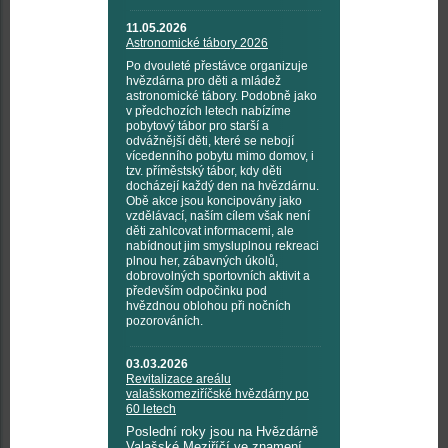
11.05.2026
Astronomické tábory 2026
Po dvouleté přestávce organizuje
hvězdárna pro děti a mládež
astronomické tábory. Podobně jako
v předchozích letech nabízíme
pobytový tábor pro starší a
odvážnější děti, které se nebojí
vícedenního pobytu mimo domov, i
tzv. příměstský tábor, kdy děti
docházejí každý den na hvězdárnu.
Obě akce jsou koncipovány jako
vzdělávací, naším cílem však není
děti zahlcovat informacemi, ale
nabídnout jim smysluplnou rekreaci
plnou her, zábavných úkolů,
dobrovolných sportovních aktivit a
především odpočinku pod
hvězdnou oblohou při nočních
pozorováních.
03.03.2026
Revitalizace areálu
valašskomeziříčské hvězdárny po
60 letech
Poslední roky jsou na Hvězdárně
Valašské Meziříčí ve znamení