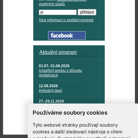
osobních údajů
.
Více informací o zasílání novinek
Aktuální program
01.07.-31.08.2026
Uzavření areálu z důvodu
revitalizace
12.08.2026
Hvězdný duel
27.-29.11.2026
KOSMONAUTIKA, RAKETOVÁ
TECHNIKA A KOSMICKÉ
Používáme soubory cookies
TECHNOLOGIE
Tyto webové stránky používají soubory
cookies a další sledovací nástroje s cílem