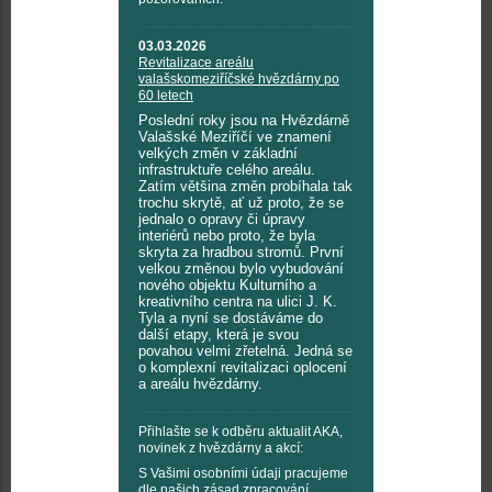
03.03.2026
Revitalizace areálu
valašskomeziříčské hvězdárny po
60 letech
Poslední roky jsou na Hvězdárně
Valašské Meziříčí ve znamení
velkých změn v základní
infrastruktuře celého areálu.
Zatím většina změn probíhala tak
trochu skrytě, ať už proto, že se
jednalo o opravy či úpravy
interiérů nebo proto, že byla
skryta za hradbou stromů. První
velkou změnou bylo vybudování
nového objektu Kulturního a
kreativního centra na ulici J. K.
Tyla a nyní se dostáváme do
další etapy, která je svou
povahou velmi zřetelná. Jedná se
o komplexní revitalizaci oplocení
a areálu hvězdárny.
Přihlašte se k odběru aktualit AKA,
novinek z hvězdárny a akcí:
S Vašimi osobními údaji pracujeme
dle našich
zásad zpracování