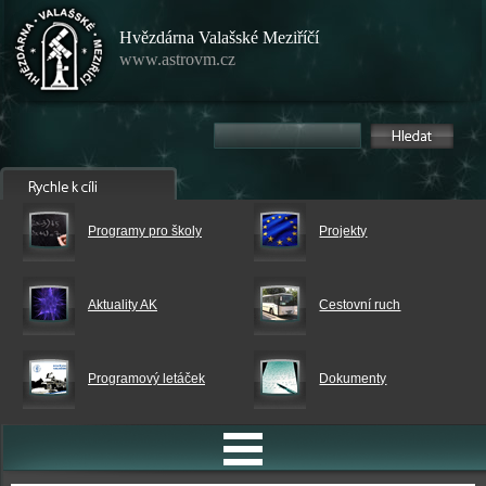
Hvězdárna Valašské Meziříčí
www.astrovm.cz
Programy pro školy
Projekty
Aktuality AK
Cestovní ruch
Programový letáček
Dokumenty