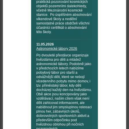
praktická pozorování kosmických
objektů pozemními dalekohledy,
včetně Mezinárodní kosmické
stanice. Po úspěšném absolvování
víkendové školy a nedělní
samostatné práce obdrželi všichni
účastníci certifikát o absolvování
této školy.
11.05.2026
Astronomické tábory 2026
Po dvouleté přestávce organizuje
hvězdárna pro děti a mládež
astronomické tábory. Podobně jako
v předchozích letech nabízíme
pobytový tábor pro starší a
odvážnější děti, které se nebojí
vícedenního pobytu mimo domov, i
tzv. příměstský tábor, kdy děti
docházejí každý den na hvězdárnu.
Obě akce jsou koncipovány jako
vzdělávací, naším cílem však není
děti zahlcovat informacemi, ale
nabídnout jim smysluplnou rekreaci
plnou her, zábavných úkolů,
dobrovolných sportovních aktivit a
především odpočinku pod
hvězdnou oblohou při nočních
pozorováních.