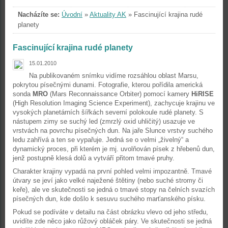
Nacházíte se:
Úvodní
»
Aktuality AK
»
Fascinující krajina rudé
planety
Fascinující krajina rudé planety
15.01.2010
Na publikovaném snímku vidíme rozsáhlou oblast Marsu,
pokrytou písečnými dunami. Fotografie, kterou pořídila americká
sonda
MRO
(Mars Reconnaissance Orbiter) pomocí kamery
HiRISE
(High Resolution Imaging Science Experiment), zachycuje krajinu ve
vysokých planetárních šířkách severní polokoule rudé planety. S
nástupem zimy se suchý led (zmrzlý oxid uhličitý) usazuje ve
vrstvách na povrchu písečných dun. Na jaře Slunce vrstvy suchého
ledu zahřívá a ten se vypařuje. Jedná se o velmi „živelný“ a
dynamický proces, při kterém je mj. uvolňován písek z hřebenů dun,
jenž postupně klesá dolů a vytváří přitom tmavé pruhy.
Charakter krajiny vypadá na první pohled velmi impozantně. Tmavé
útvary se jeví jako velké naježené štětiny (nebo suché stromy či
keře), ale ve skutečnosti se jedná o tmavé stopy na čelních svazích
písečných dun, kde došlo k sesuvu suchého marťanského písku.
Pokud se podíváte v detailu na část obrázku vlevo od jeho středu,
uvidíte zde něco jako růžový obláček páry. Ve skutečnosti se jedná