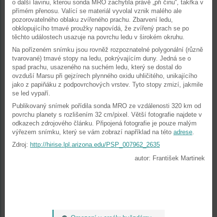
o další lavinu, kterou sonda MRO zachytila právě „při činu“, takřka v
přímém přenosu. Valící se materiál vyvolal vznik malého ale
pozorovatelného oblaku zvířeného prachu. Zbarvení ledu,
obklopujícího tmavé proužky napovídá, že zvířený prach se po
těchto událostech usazuje na povrchu ledu v širokém okruhu.
Na pořízeném snímku jsou rovněž rozpoznatelné polygonální (různě
tvarované) tmavé stopy na ledu, pokrývajícím duny. Jedná se o
spad prachu, usazeného na suchém ledu, který se dostal do
ovzduší Marsu při gejzírech plynného oxidu uhličitého, unikajícího
jako z papiňáku z podpovrchových vrstev. Tyto stopy zmizí, jakmile
se led vypaří.
Publikovaný snímek pořídila sonda MRO ze vzdálenosti 320 km od
povrchu planety s rozlišením 32 cm/pixel. Větší fotografie najdete v
odkazech zdrojového článku. Připojená fotografie je pouze malým
výřezem snímku, který se vám zobrazí například na této
adrese
.
Zdroj:
http://hirise.lpl.arizona.edu/PSP_007962_2635
autor: František Martinek