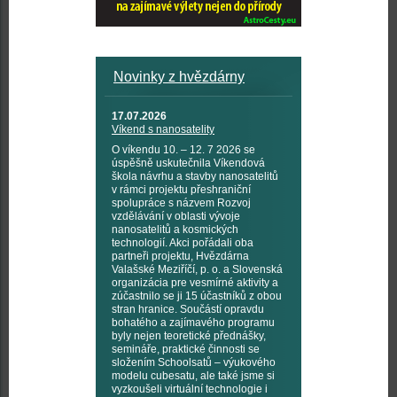
Novinky z hvězdárny
17.07.2026
Víkend s nanosatelity
O víkendu 10. – 12. 7 2026 se
úspěšně uskutečnila Víkendová
škola návrhu a stavby nanosatelitů
v rámci projektu přeshraniční
spolupráce s názvem Rozvoj
vzdělávání v oblasti vývoje
nanosatelitů a kosmických
technologií. Akci pořádali oba
partneři projektu, Hvězdárna
Valašské Meziříčí, p. o. a Slovenská
organizácia pre vesmírné aktivity a
zúčastnilo se ji 15 účastníků z obou
stran hranice. Součástí opravdu
bohatého a zajímavého programu
byly nejen teoretické přednášky,
semináře, praktické činnosti se
složením Schoolsatů – výukového
modelu cubesatu, ale také jsme si
vyzkoušeli virtuální technologie i