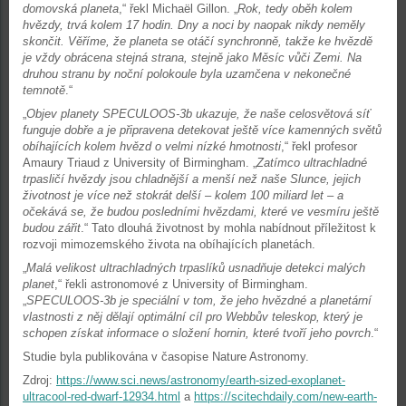
domovská planeta
,“ řekl Michaël Gillon. „
Rok, tedy oběh kolem
hvězdy, trvá kolem 17 hodin. Dny a noci by naopak nikdy neměly
skončit. Věříme, že planeta se otáčí synchronně, takže ke hvězdě
je vždy obrácena stejná strana, stejně jako Měsíc vůči Zemi. Na
druhou stranu by noční polokoule byla uzamčena v nekonečné
temnotě
.“
„
Objev planety SPECULOOS-3b ukazuje, že naše celosvětová síť
funguje dobře a je připravena detekovat ještě více kamenných světů
obíhajících kolem hvězd o velmi nízké hmotnosti
,“ řekl profesor
Amaury Triaud z University of Birmingham. „
Zatímco ultrachladné
trpasličí hvězdy jsou chladnější a menší než naše Slunce, jejich
životnost je více než stokrát delší – kolem 100 miliard let – a
očekává se, že budou posledními hvězdami, které ve vesmíru ještě
budou zářit
.“ Tato dlouhá životnost by mohla nabídnout příležitost k
rozvoji mimozemského života na obíhajících planetách.
„
Malá velikost ultrachladných trpaslíků usnadňuje detekci malých
planet
,“ řekli astronomové z University of Birmingham.
„
SPECULOOS-3b je speciální v tom, že jeho hvězdné a planetární
vlastnosti z něj dělají optimální cíl pro Webbův teleskop, který je
schopen získat informace o složení hornin, které tvoří jeho povrch
.“
Studie byla publikována v časopise Nature Astronomy.
Zdroj:
https://www.sci.news/astronomy/earth-sized-exoplanet-
ultracool-red-dwarf-12934.html
a
https://scitechdaily.com/new-earth-