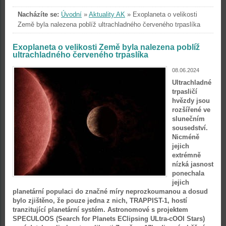
Nacházíte se:
Úvodní
»
Aktuality AK
»
Exoplaneta o velikosti
Země byla nalezena poblíž ultrachladného červeného trpaslíka
Exoplaneta o velikosti Země byla nalezena poblíž
ultrachladného červeného trpaslíka
08.06.2024
Ultrachladné
trpasličí
hvězdy jsou
rozšířené ve
slunečním
sousedství.
Nicméně
jejich
extrémně
nízká jasnost
ponechala
jejich
planetární populaci do značné míry neprozkoumanou a dosud
bylo zjištěno, že pouze jedna z nich, TRAPPIST-1, hostí
tranzitující planetární systém. Astronomové s projektem
SPECULOOS (Search for Planets EClipsing ULtra-cOOl Stars)