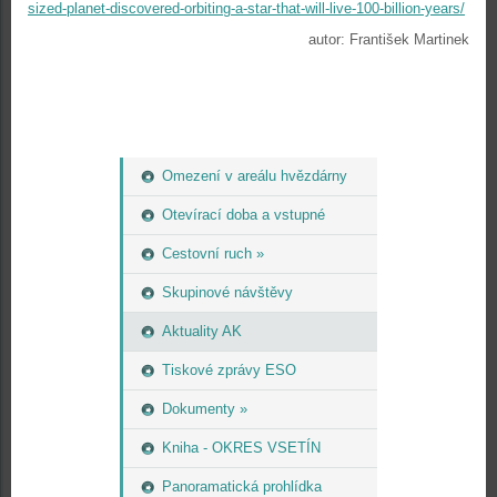
sized-planet-discovered-orbiting-a-star-that-will-live-100-billion-years/
autor: František Martinek
Omezení v areálu hvězdárny
Otevírací doba a vstupné
Cestovní ruch »
Skupinové návštěvy
Aktuality AK
Tiskové zprávy ESO
Dokumenty »
Kniha - OKRES VSETÍN
Panoramatická prohlídka