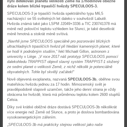
nyní detekovali planetu velikosti Země na 17hodinové oběžné
dráze kolem blízké trpasličí hvězdy SPECULOOS-3.
SPECULOOS-3 je trpasličí hvězda spektrálního typu M6,5
nacházející se 55 světelných let daleko v souhvězdí Labutě.
Hvězda známá také jako LSPM J2049+3336 a TIC 230741378 má
méně než poloviční teplotu vzhledem ke Slunci, je také desetkrát
méně hmotná a stokrát méně svítivá.
„
Navrhli jsme SPECULOOS speciálně pro pozorování blízkých
ultrachladných trpasličích hvězd při hledání kamenných planet, které
se hodí k podrobným studiím
,“ řekl Michaël Gillon, astronom z
univerzity v Liège. „
V roce 2017 náš prototyp SPECULOOS pomocí
dalekohledu TRAPPIST objevil slavný systém TRAPPIST-1 složený
ze sedmi planet o velikosti Země, z nichž několik je potenciálně
obyvatelných. Tohle byl skvělý začátek!
“
Nově objevená exoplaneta, nazvaná
SPECULOOS-3b
, oběhne svou
mateřskou hvězdu jednou za 17 hodin. Mimozemský svět je
pravděpodobně slapově uzamčen, takže jeho denní strana je vždy
obrácena ke hvězdě, která má průměrnou teplotu kolem 2600 stupňů
Celsia.
Díky své krátké oběžné dráze dostává SPECULOOS-3b několikrát
více energie než Země od Slunce, a proto je doslova bombardována
vysokoenergetickým zářením.
„
SPECULOOS-3b má prakticky stejnou velikost jako naše