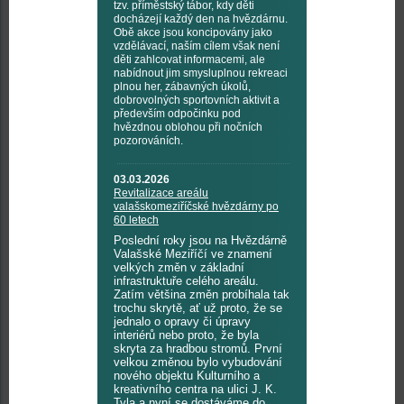
tzv. příměstský tábor, kdy děti
docházejí každý den na hvězdárnu.
Obě akce jsou koncipovány jako
vzdělávací, naším cílem však není
děti zahlcovat informacemi, ale
nabídnout jim smysluplnou rekreaci
plnou her, zábavných úkolů,
dobrovolných sportovních aktivit a
především odpočinku pod
hvězdnou oblohou při nočních
pozorováních.
03.03.2026
Revitalizace areálu
valašskomeziříčské hvězdárny po
60 letech
Poslední roky jsou na Hvězdárně
Valašské Meziříčí ve znamení
velkých změn v základní
infrastruktuře celého areálu.
Zatím většina změn probíhala tak
trochu skrytě, ať už proto, že se
jednalo o opravy či úpravy
interiérů nebo proto, že byla
skryta za hradbou stromů. První
velkou změnou bylo vybudování
nového objektu Kulturního a
kreativního centra na ulici J. K.
Tyla a nyní se dostáváme do