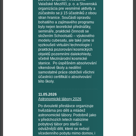
Valašské Meziříčí, p. o. a Slovenská
organizácia pre vesmírné aktivity a
zúčastnilo se ji 15 účastníků z obou
stran hranice. Součástí opravdu
bohatého a zajímavého programu
byly nejen teoretické přednášky,
semináře, praktické činnosti se
složením Schoolsatů – výukového
modelu cubesatu, ale také jsme si
vyzkoušeli virtuální technologie i
praktická pozorování kosmických
objektů pozemními dalekohledy,
včetně Mezinárodní kosmické
stanice. Po úspěšném absolvování
víkendové školy a nedělní
samostatné práce obdrželi všichni
účastníci certifikát o absolvování
této školy.
11.05.2026
Astronomické tábory 2026
Po dvouleté přestávce organizuje
hvězdárna pro děti a mládež
astronomické tábory. Podobně jako
v předchozích letech nabízíme
pobytový tábor pro starší a
odvážnější děti, které se nebojí
vícedenního pobytu mimo domov, i