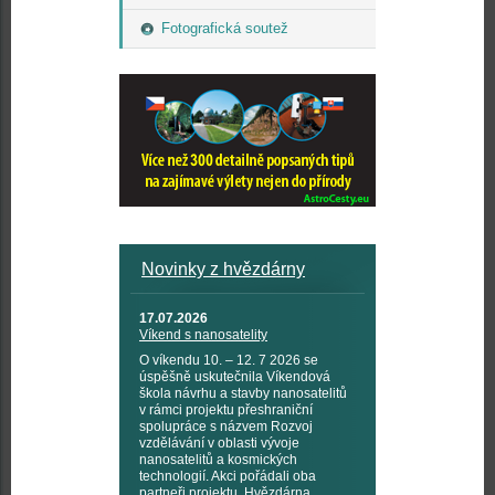
Fotografická soutež
Novinky z hvězdárny
17.07.2026
Víkend s nanosatelity
O víkendu 10. – 12. 7 2026 se
úspěšně uskutečnila Víkendová
škola návrhu a stavby nanosatelitů
v rámci projektu přeshraniční
spolupráce s názvem Rozvoj
vzdělávání v oblasti vývoje
nanosatelitů a kosmických
technologií. Akci pořádali oba
partneři projektu, Hvězdárna