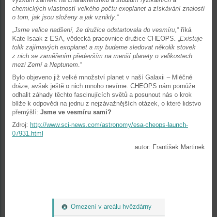
chemických vlastností velkého počtu exoplanet a získávání znalostí
o tom, jak jsou složeny a jak vznikly
.“
„
Jsme velice nadšení, že družice odstartovala do vesmíru
,“ říká
Kate Isaak z ESA, vědecká pracovnice družice CHEOPS. „
Existuje
tolik zajímavých exoplanet a my budeme sledovat několik stovek
z nich se zaměřením především na menší planety o velikostech
mezi Zemí a Neptunem
.“
Bylo objeveno již velké množství planet v naší Galaxii – Mléčné
dráze, avšak ještě o nich mnoho nevíme. CHEOPS nám pomůže
odhalit záhady těchto fascinujících světů a posunout nás o krok
blíže k odpovědi na jednu z nejzávažnějších otázek, o které lidstvo
přemýšlí:
Jsme ve vesmíru sami?
Zdroj:
http://www.sci-news.com/astronomy/esa-cheops-launch-
07931.html
autor: František Martinek
Omezení v areálu hvězdárny