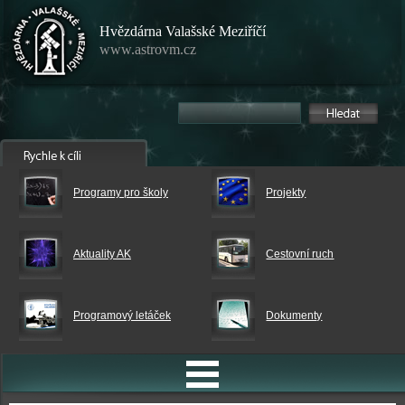
Hvězdárna Valašské Meziříčí
www.astrovm.cz
Programy pro školy
Projekty
Aktuality AK
Cestovní ruch
Programový letáček
Dokumenty