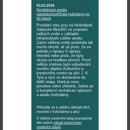
03.03.2026
Revitalizace areálu
valašskomeziříčské hvězdárny po
60 letech
Poslední roky jsou na Hvězdárně
Valašské Meziříčí ve znamení
velkých změn v základní
infrastruktuře celého areálu.
Zatím většina změn probíhala tak
trochu skrytě, ať už proto, že se
jednalo o opravy či úpravy
interiérů nebo proto, že byla
skryta za hradbou stromů. První
velkou změnou bylo vybudování
nového objektu Kulturního a
kreativního centra na ulici J. K.
Tyla a nyní se dostáváme do
další etapy, která je svou
povahou velmi zřetelná. Jedná se
o komplexní revitalizaci oplocení
a areálu hvězdárny.
Přihlašte se k odběru aktualit AKA,
novinek z hvězdárny a akcí:
S Vašimi osobními údaji pracujeme
dle našich
zásad zpracování
osobních údajů
.