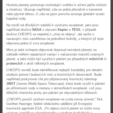
Hustota planety poskytuje rozhodující vodítko k určení jejího složení
a struktury. Ukazuje například, zda se jedná převážně o kamenné
nebo plynné těleso, či zda na jejím povrchu existuje globální oceán
kapalné vody.
Na rozdíl od dřívějších satelitů k výzkumu exoplanet, jako jsou
například družice
NASA
s názvem
Kepler
a
TESS
, v případě
družice CHEOPS se nejedná o „stroj na objevy“, ale spíše o
navazující misi zaměřenou na jednotlivé hvězdy, u kterých již byla
objevena jedna či více exoplanet.
Mise je také schopná objevovat doposud neznámé planety na
základě měření nepatrných variací v načasování tranzitů známých
planet, a také může být využita k pátrání po případných
měsících
či
prstencích
v okolí některých exoplanet.
CHEOPS rovněž bude identifikovat nejlepší kandidáty pro detailní
studium pomocí budoucích misí a kosmických observatoří. Bude
například poskytovat cíle pro připravovaný kosmický teleskop
JWST
(James Webb Space Telescope), který bude využit k pátrání
po přítomnosti vody a metanu v atmosférách exoplanet, což jsou
důležité chemické prvky pro pátrání po obyvatelných tělesech.
„
CHEOPS povýší výzkum exoplanet na zcela novou úroveň
,“ říká
Günther Hasinger, ředitel vědeckého oddělení při Evropské
kosmické agentuře ESA. „
Po objevu tisíců planet se může nový
výzkum zaměřit na charakteristiku a studium fyzikálních a