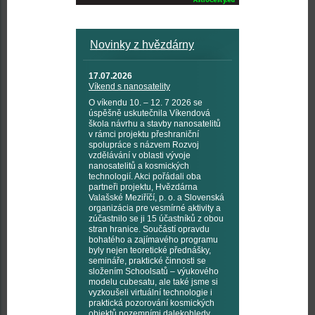
Novinky z hvězdárny
17.07.2026
Víkend s nanosatelity
O víkendu 10. – 12. 7 2026 se
úspěšně uskutečnila Víkendová
škola návrhu a stavby nanosatelitů
v rámci projektu přeshraniční
spolupráce s názvem Rozvoj
vzdělávání v oblasti vývoje
nanosatelitů a kosmických
technologií. Akci pořádali oba
partneři projektu, Hvězdárna
Valašské Meziříčí, p. o. a Slovenská
organizácia pre vesmírné aktivity a
zúčastnilo se ji 15 účastníků z obou
stran hranice. Součástí opravdu
bohatého a zajímavého programu
byly nejen teoretické přednášky,
semináře, praktické činnosti se
složením Schoolsatů – výukového
modelu cubesatu, ale také jsme si
vyzkoušeli virtuální technologie i
praktická pozorování kosmických
objektů pozemními dalekohledy,