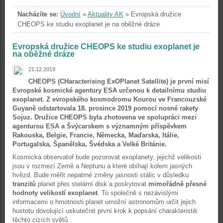
Nacházíte se:
Úvodní
»
Aktuality AK
»
Evropská družice
CHEOPS ke studiu exoplanet je na oběžné dráze
Evropská družice CHEOPS ke studiu exoplanet je
na oběžné dráze
21.12.2019
CHEOPS (CHaracterising ExOPlanet Satellite) je první misí
Evropské kosmické agentury ESA určenou k detailnímu studiu
exoplanet. Z evropského kosmodromu Kourou ve Francouzské
Guyaně odstartovala 18. prosince 2019 pomocí nosné rakety
Sojuz. Družice CHEOPS byla zhotovena ve spolupráci mezi
agenturou ESA a Švýcarskem s významným příspěvkem
Rakouska, Belgie, Francie, Německa, Maďarska, Itálie,
Portugalska, Španělska, Švédska a Velké Británie.
Kosmická observatoř bude pozorovat exoplanety, jejichž velikosti
jsou v rozmezí Země a Neptunu a které obíhají kolem jasných
hvězd. Bude měřit nepatrné změny jasnosti stálic v důsledku
tranzitů
planet přes stelární disk a poskytovat
mimořádně přesné
hodnoty velikostí exoplanet
. To společně s nezávislými
informacemi o hmotnosti planet umožní astronomům určit jejich
hustotu dovolující uskutečnit první krok k popsání charakteristik
těchto cizích světů.