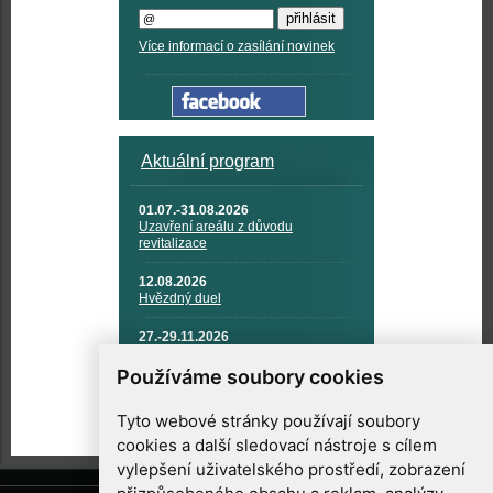
Více informací o zasílání novinek
Aktuální program
01.07.-31.08.2026
Uzavření areálu z důvodu
revitalizace
12.08.2026
Hvězdný duel
27.-29.11.2026
KOSMONAUTIKA, RAKETOVÁ
TECHNIKA A KOSMICKÉ
Používáme soubory cookies
TECHNOLOGIE
Tyto webové stránky používají soubory
cookies a další sledovací nástroje s cílem
vylepšení uživatelského prostředí, zobrazení