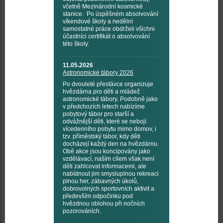
včetně Mezinárodní kosmické
stanice. Po úspěšném absolvování
víkendové školy a nedělní
samostatné práce obdrželi všichni
účastníci certifikát o absolvování
této školy.
11.05.2026
Astronomické tábory 2026
Po dvouleté přestávce organizuje
hvězdárna pro děti a mládež
astronomické tábory. Podobně jako
v předchozích letech nabízíme
pobytový tábor pro starší a
odvážnější děti, které se nebojí
vícedenního pobytu mimo domov, i
tzv. příměstský tábor, kdy děti
docházejí každý den na hvězdárnu.
Obě akce jsou koncipovány jako
vzdělávací, naším cílem však není
děti zahlcovat informacemi, ale
nabídnout jim smysluplnou rekreaci
plnou her, zábavných úkolů,
dobrovolných sportovních aktivit a
především odpočinku pod
hvězdnou oblohou při nočních
pozorováních.