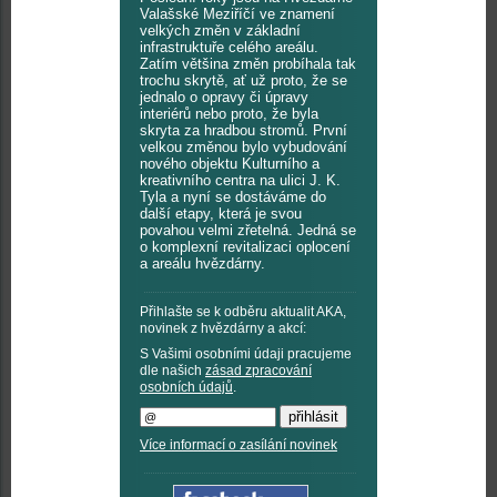
Valašské Meziříčí ve znamení
velkých změn v základní
infrastruktuře celého areálu.
Zatím většina změn probíhala tak
trochu skrytě, ať už proto, že se
jednalo o opravy či úpravy
interiérů nebo proto, že byla
skryta za hradbou stromů. První
velkou změnou bylo vybudování
nového objektu Kulturního a
kreativního centra na ulici J. K.
Tyla a nyní se dostáváme do
další etapy, která je svou
povahou velmi zřetelná. Jedná se
o komplexní revitalizaci oplocení
a areálu hvězdárny.
Přihlašte se k odběru aktualit AKA,
novinek z hvězdárny a akcí:
S Vašimi osobními údaji pracujeme
dle našich
zásad zpracování
osobních údajů
.
Více informací o zasílání novinek