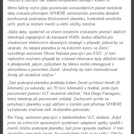
hvězdu a zachytit tak slabou exoplanetu obíhající kolem ní.
Mimo běžný noční plán pozorování extrasolárních planet tentokrát
data získaná přístrojem SPHERE astronomům pomohla detailně
prozkoumat podvojnou blízkozemní planetku, konkrétně umožnila
určit, jestli je složení menší a větší složky totožné.
„
Naše data, společně se všemi ostatními získanými pomocí dalších
teleskopů zapojených do kampaně IAWN, budou důležitá pro
zhodnocení efektivních obranných strategií v případě, pokud by se
ukázalo, že nějaká planetka je na kolizním kurzu se Zemí
,“
vysvětluje astronom Olivier Hainaut pracující pro ESO. „
V tom
nejhorším možném případě by získané informace byly důležité také
k předpovědi, jakým způsobem by těleso mohlo interagovat s
atmosférou a povrchem Země. Umožnily by nám minimalizovat
škody při skutečné srážce
.“
„
Tato podvojná planetka prolétala kolem Země rychlostí téměř 20
kilometrů za sekundu, asi 70 tisíc kilometrů v hodině, proto bylo
pozorování pomocí VLT skutečně obtížné
,“ říká Diego Parraguez,
který teleskop při pozorování ovládal. Zachycení rychle se
pohybující planetky a její udržení v zorném poli přístroje SPHERE
vyžadovalo značené úsilí zkušeného personálu.
Bin Yang, astronom pracující s dalekohledem VLT, dodává: „
Když
jsme na snímcích opravených systémem adaptivní optiky spatřili i
menší složku podvojné planetky, byli jsme opravdu nadšeni. V tom
okamžiku nám bylo jasné, že vynaložené úsilí za to stálo
.“ Obtíže,