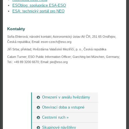
ESOblog: spolupráce ESA-ESO
ESA: technický portál pro NEO
Kontakty
Soňa Ehlerová; národní kontakt; Astronomický ústav AV ČR, 251 65 Ondřejov,
Česká republika; Email: eson-czech@eso.org
Jiří Srba; překlad; Hvězdárna Valašské Meziříčí, p. o., Česká republika
Calum Turner; ESO Public Information Officer; Garching bei München, Germany;
Tel.: +49 89 3200 6670; Email: pio@eso.org
Omezení v areálu hvězdárny
Otevírací doba a vstupné
Cestovní ruch »
Skupinové návštěvy