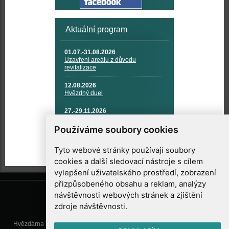
Aktuální program
01.07.-31.08.2026
Uzavření areálu z důvodu
revitalizace
12.08.2026
Hvězdný duel
27.-29.11.2026
KOSMONAUTIKA, RAKETOVÁ
TECHNIKA A KOSMICKÉ
Používáme soubory cookies
TECHNOLOGIE
Tyto webové stránky používají soubory
cookies a další sledovací nástroje s cílem
vylepšení uživatelského prostředí, zobrazení
přizpůsobeného obsahu a reklam, analýzy
návštěvnosti webových stránek a zjištění
zdroje návštěvnosti.
Hvězdárna Valašské Meziříčí, příspěvková organizace, Vsetínská 78, 757