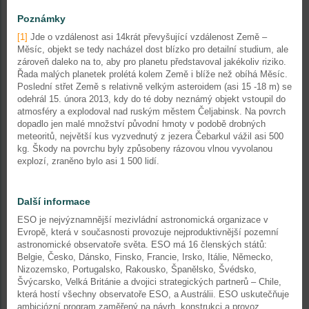
Poznámky
[1]
Jde o vzdálenost asi 14krát převyšující vzdálenost Země –
Měsíc, objekt se tedy nacházel dost blízko pro detailní studium, ale
zároveň daleko na to, aby pro planetu představoval jakékoliv riziko.
Řada malých planetek prolétá kolem Země i blíže než obíhá Měsíc.
Poslední střet Země s relativně velkým asteroidem (asi 15 -18 m) se
odehrál 15. února 2013, kdy do té doby neznámý objekt vstoupil do
atmosféry a explodoval nad ruským městem Čeljabinsk. Na povrch
dopadlo jen malé množství původní hmoty v podobě drobných
meteoritů, největší kus vyzvednutý z jezera Čebarkul vážil asi 500
kg. Škody na povrchu byly způsobeny rázovou vlnou vyvolanou
explozí, zraněno bylo asi 1 500 lidí.
Další informace
ESO je nejvýznamnější mezivládní astronomická organizace v
Evropě, která v současnosti provozuje nejproduktivnější pozemní
astronomické observatoře světa. ESO má 16 členských států:
Belgie, Česko, Dánsko, Finsko, Francie, Irsko, Itálie, Německo,
Nizozemsko, Portugalsko, Rakousko, Španělsko, Švédsko,
Švýcarsko, Velká Británie a dvojici strategických partnerů – Chile,
která hostí všechny observatoře ESO, a Austrálii. ESO uskutečňuje
ambiciózní program zaměřený na návrh, konstrukci a provoz