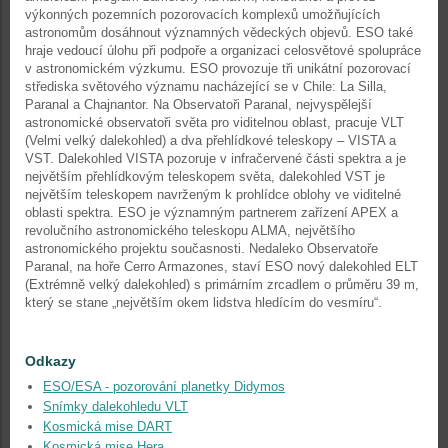
výkonných pozemních pozorovacích komplexů umožňujících
astronomům dosáhnout významných vědeckých objevů. ESO také
hraje vedoucí úlohu při podpoře a organizaci celosvětové spolupráce
v astronomickém výzkumu. ESO provozuje tři unikátní pozorovací
střediska světového významu nacházející se v Chile: La Silla,
Paranal a Chajnantor. Na Observatoři Paranal, nejvyspělejší
astronomické observatoři světa pro viditelnou oblast, pracuje VLT
(Velmi velký dalekohled) a dva přehlídkové teleskopy – VISTA a
VST. Dalekohled VISTA pozoruje v infračervené části spektra a je
největším přehlídkovým teleskopem světa, dalekohled VST je
největším teleskopem navrženým k prohlídce oblohy ve viditelné
oblasti spektra. ESO je významným partnerem zařízení APEX a
revolučního astronomického teleskopu ALMA, největšího
astronomického projektu současnosti. Nedaleko Observatoře
Paranal, na hoře Cerro Armazones, staví ESO nový dalekohled ELT
(Extrémně velký dalekohled) s primárním zrcadlem o průměru 39 m,
který se stane „největším okem lidstva hledícím do vesmíru“.
Odkazy
ESO/ESA - pozorování planetky Didymos
Snímky dalekohledu VLT
Kosmická mise DART
Kosmická mise Hera