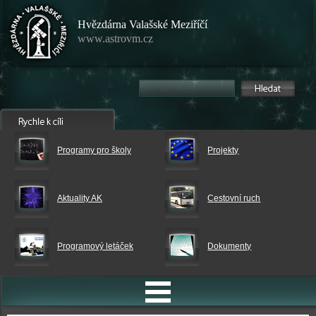
Hvězdárna Valašské Meziříčí
www.astrovm.cz
Programy pro školy
Projekty
Aktuality AK
Cestovní ruch
Programový letáček
Dokumenty