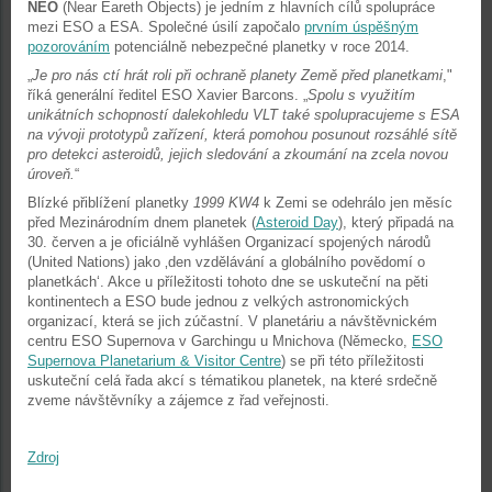
NEO
(Near Eareth Objects) je jedním z hlavních cílů spolupráce
mezi ESO a ESA. Společné úsilí započalo
prvním úspěšným
pozorováním
potenciálně nebezpečné planetky v roce 2014.
„
Je pro nás ctí hrát roli při ochraně planety Země před planetkami
,"
říká generální ředitel ESO Xavier Barcons. „
Spolu s využitím
unikátních schopností dalekohledu VLT také spolupracujeme s ESA
na vývoji prototypů zařízení, která pomohou posunout rozsáhlé sítě
pro detekci asteroidů, jejich sledování a zkoumání na zcela novou
úroveň.
“
Blízké přiblížení planetky
1999 KW4
k Zemi se odehrálo jen měsíc
před Mezinárodním dnem planetek (
Asteroid Day
), který připadá na
30. červen a je oficiálně vyhlášen Organizací spojených národů
(United Nations) jako ‚den vzdělávání a globálního povědomí o
planetkách‘. Akce u příležitosti tohoto dne se uskuteční na pěti
kontinentech a ESO bude jednou z velkých astronomických
organizací, která se jich zúčastní. V planetáriu a návštěvnickém
centru ESO Supernova v Garchingu u Mnichova (Německo,
ESO
Supernova Planetarium & Visitor Centre
) se při této příležitosti
uskuteční celá řada akcí s tématikou planetek, na které srdečně
zveme návštěvníky a zájemce z řad veřejnosti.
Zdroj