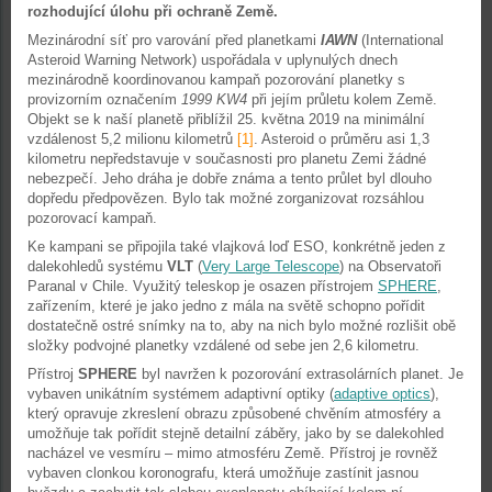
rozhodující úlohu při ochraně Země.
Mezinárodní síť pro varování před planetkami
IAWN
(International
Asteroid Warning Network) uspořádala v uplynulých dnech
mezinárodně koordinovanou kampaň pozorování planetky s
provizorním označením
1999 KW4
při jejím průletu kolem Země.
Objekt se k naší planetě přiblížil 25. května 2019 na minimální
vzdálenost 5,2 milionu kilometrů
[1]
. Asteroid o průměru asi 1,3
kilometru nepředstavuje v současnosti pro planetu Zemi žádné
nebezpečí. Jeho dráha je dobře známa a tento průlet byl dlouho
dopředu předpovězen. Bylo tak možné zorganizovat rozsáhlou
pozorovací kampaň.
Ke kampani se připojila také vlajková loď ESO, konkrétně jeden z
dalekohledů systému
VLT
(
Very Large Telescope
) na Observatoři
Paranal v Chile. Využitý teleskop je osazen přístrojem
SPHERE
,
zařízením, které je jako jedno z mála na světě schopno pořídit
dostatečně ostré snímky na to, aby na nich bylo možné rozlišit obě
složky podvojné planetky vzdálené od sebe jen 2,6 kilometru.
Přístroj
SPHERE
byl navržen k pozorování extrasolárních planet. Je
vybaven unikátním systémem adaptivní optiky (
adaptive optics
),
který opravuje zkreslení obrazu způsobené chvěním atmosféry a
umožňuje tak pořídit stejně detailní záběry, jako by se dalekohled
nacházel ve vesmíru – mimo atmosféru Země. Přístroj je rovněž
vybaven clonkou koronografu, která umožňuje zastínit jasnou