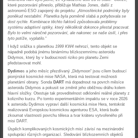
které pozorování přineslo, přibližuje Mathias Jones, další z
astronomů ESO zapojený do projektu: „
Atmosférické podmínky byly
poněkud nestabilní. Planetka byla poměrně slabá a pohybovala se
dost rychle. Kombinace těchto faktorů způsobovala problémy
systému adaptivní optiky, který několikrát dokonce přestal pracovat.
Bylo to velmi náročné pozorování, ale n
akonec se naše úsilí, i přes
tyto potíže, vyplatilo.
“
I když srážka s planetkou
1999 KW4
nehrozí, tento objekt se
nápadně podobá jinému binárnímu blízkozemnímu asteroidu
Didymos, který by v budoucnosti riziko pro planetu Zemi
představovat mohl.
Dydimo
s a jeho měsíc přezdívaný „Didymoon“ jsou cílem budoucí
pionýrské kosmické mise NASA, která má testovat možnosti
planetární obrany. Sonda
DART
má dopadnout na povrch měsíce
asteroidu Didymos a pokusit se změnit jeho oběžnou dráhu kolem
hlavní složky. Otestuje tak proveditelnost odklonění reálné planety z
kolizního kurzu. Po tomto experimentálním impaktu se v roce 2026
k asteroidu Dydimos vypraví další kosmická mise Hera, tentokrát
realizovaná Evropskou kosmickou agenturou ESA, která bude
zkoumat vlastnosti povrchu tělesa a tvar kráteru vytvořeného při
misi DART.
Úspěch komplikovaných kosmických misí závisí na mezinárodní
spolupráci různých organizací. Sledování blízkozemních objektů