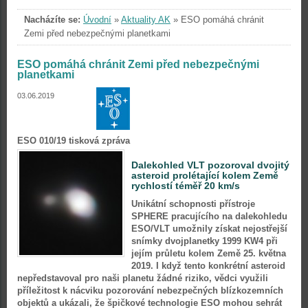
Nacházíte se:
Úvodní
»
Aktuality AK
»
ESO pomáhá chránit
Zemi před nebezpečnými planetkami
ESO pomáhá chránit Zemi před nebezpečnými
planetkami
03.06.2019
ESO 010/19 tisková zpráva
Dalekohled VLT pozoroval dvojitý
asteroid prolétající kolem Země
rychlostí téměř 20 km/s
Unikátní schopnosti přístroje
SPHERE pracujícího na dalekohledu
ESO/VLT umožnily získat nejostřejší
snímky dvojplanetky 1999 KW4 při
jejím průletu kolem Země 25. května
2019. I když tento konkrétní asteroid
nepředstavoval pro naši planetu žádné riziko, vědci využili
příležitost k nácviku pozorování nebezpečných blízkozemních
objektů a ukázali, že špičkové technologie ESO mohou sehrát