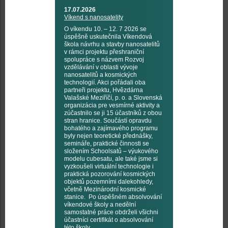
17.07.2026
Víkend s nanosatelity
O víkendu 10. – 12. 7 2026 se
úspěšně uskutečnila Víkendová
škola návrhu a stavby nanosatelitů
v rámci projektu přeshraniční
spolupráce s názvem Rozvoj
vzdělávání v oblasti vývoje
nanosatelitů a kosmických
technologií. Akci pořádali oba
partneři projektu, Hvězdárna
Valašské Meziříčí, p. o. a Slovenská
organizácia pre vesmírné aktivity a
zúčastnilo se ji 15 účastníků z obou
stran hranice. Součástí opravdu
bohatého a zajímavého programu
byly nejen teoretické přednášky,
semináře, praktické činnosti se
složením Schoolsatů – výukového
modelu cubesatu, ale také jsme si
vyzkoušeli virtuální technologie i
praktická pozorování kosmických
objektů pozemními dalekohledy,
včetně Mezinárodní kosmické
stanice. Po úspěšném absolvování
víkendové školy a nedělní
samostatné práce obdrželi všichni
účastníci certifikát o absolvování
této školy.