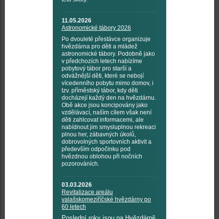
11.05.2026
Astronomické tábory 2026
Po dvouleté přestávce organizuje
hvězdárna pro děti a mládež
astronomické tábory. Podobně jako
v předchozích letech nabízíme
pobytový tábor pro starší a
odvážnější děti, které se nebojí
vícedenního pobytu mimo domov, i
tzv. příměstský tábor, kdy děti
docházejí každý den na hvězdárnu.
Obě akce jsou koncipovány jako
vzdělávací, naším cílem však není
děti zahlcovat informacemi, ale
nabídnout jim smysluplnou rekreaci
plnou her, zábavných úkolů,
dobrovolných sportovních aktivit a
především odpočinku pod
hvězdnou oblohou při nočních
pozorováních.
03.03.2026
Revitalizace areálu
valašskomeziříčské hvězdárny po
60 letech
Poslední roky jsou na Hvězdárně