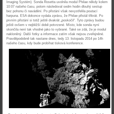
Imaging Systém). Sonda Rosetta uvolnila modul Philae někdy kolem
10:07 našeho času, potom následoval sedm hodin dlouhý sestup
bez pohonu či navádění. Po přistání však nevystřelila poutací
harpuna. ESA dokonce vydala zprávu, že Philae přistál třikrát. Po
prvním přistání si totiž ještě dvakrát „poskočil“. Tyto zprávy budou
ještě ovšem v nejbližší době potvrzené. Místo, kde sonda nyní
skončila není tak vhodné jako to vybrané. Také se zdá, že je modul
nakloněný. Další fotky a informace zatím však nejsou zveřejněné.
Pravděpodobně tak nastane dnes, tedy 13. listopadu 2014 po 14h
našeho času, kdy bude probíhat tisková konference.