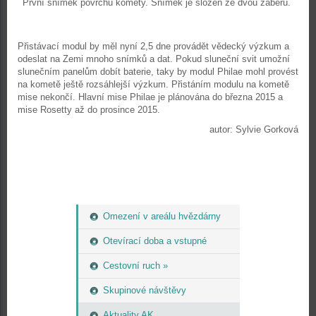
První snímek povrchu komety. Snímek je složen ze dvou záběrů.
Přistávací modul by měl nyní 2,5 dne provádět vědecký výzkum a
odeslat na Zemi mnoho snímků a dat. Pokud sluneční svit umožní
slunečním panelům dobít baterie, taky by modul Philae mohl provést
na kometě ještě rozsáhlejší výzkum. Přistáním modulu na kometě
mise nekončí. Hlavní mise Philae je plánována do března 2015 a
mise Rosetty až do prosince 2015.
autor: Sylvie Gorková
Omezení v areálu hvězdárny
Otevírací doba a vstupné
Cestovní ruch »
Skupinové návštěvy
Aktuality AK