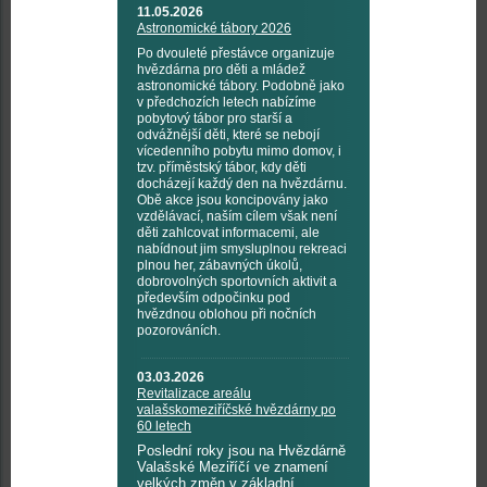
11.05.2026
Astronomické tábory 2026
Po dvouleté přestávce organizuje
hvězdárna pro děti a mládež
astronomické tábory. Podobně jako
v předchozích letech nabízíme
pobytový tábor pro starší a
odvážnější děti, které se nebojí
vícedenního pobytu mimo domov, i
tzv. příměstský tábor, kdy děti
docházejí každý den na hvězdárnu.
Obě akce jsou koncipovány jako
vzdělávací, naším cílem však není
děti zahlcovat informacemi, ale
nabídnout jim smysluplnou rekreaci
plnou her, zábavných úkolů,
dobrovolných sportovních aktivit a
především odpočinku pod
hvězdnou oblohou při nočních
pozorováních.
03.03.2026
Revitalizace areálu
valašskomeziříčské hvězdárny po
60 letech
Poslední roky jsou na Hvězdárně
Valašské Meziříčí ve znamení
velkých změn v základní