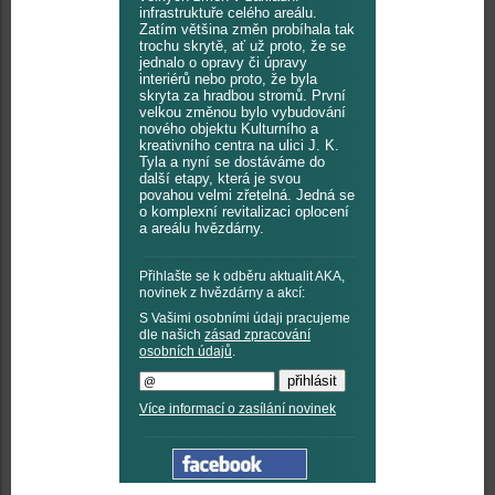
infrastruktuře celého areálu.
Zatím většina změn probíhala tak
trochu skrytě, ať už proto, že se
jednalo o opravy či úpravy
interiérů nebo proto, že byla
skryta za hradbou stromů. První
velkou změnou bylo vybudování
nového objektu Kulturního a
kreativního centra na ulici J. K.
Tyla a nyní se dostáváme do
další etapy, která je svou
povahou velmi zřetelná. Jedná se
o komplexní revitalizaci oplocení
a areálu hvězdárny.
Přihlašte se k odběru aktualit AKA,
novinek z hvězdárny a akcí:
S Vašimi osobními údaji pracujeme
dle našich
zásad zpracování
osobních údajů
.
Více informací o zasílání novinek