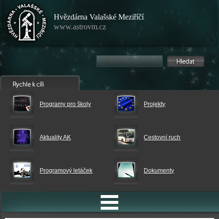
Hvězdárna Valašské Meziříčí
www.astrovm.cz
Programy pro školy
Projekty
Aktuality AK
Cestovní ruch
Programový letáček
Dokumenty