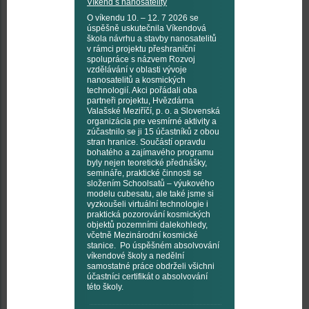
Víkend s nanosatelity
O víkendu 10. – 12. 7 2026 se
úspěšně uskutečnila Víkendová
škola návrhu a stavby nanosatelitů
v rámci projektu přeshraniční
spolupráce s názvem Rozvoj
vzdělávání v oblasti vývoje
nanosatelitů a kosmických
technologií. Akci pořádali oba
partneři projektu, Hvězdárna
Valašské Meziříčí, p. o. a Slovenská
organizácia pre vesmírné aktivity a
zúčastnilo se ji 15 účastníků z obou
stran hranice. Součástí opravdu
bohatého a zajímavého programu
byly nejen teoretické přednášky,
semináře, praktické činnosti se
složením Schoolsatů – výukového
modelu cubesatu, ale také jsme si
vyzkoušeli virtuální technologie i
praktická pozorování kosmických
objektů pozemními dalekohledy,
včetně Mezinárodní kosmické
stanice. Po úspěšném absolvování
víkendové školy a nedělní
samostatné práce obdrželi všichni
účastníci certifikát o absolvování
této školy.