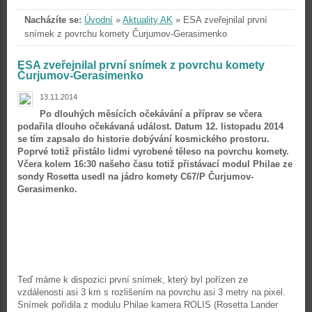
Nacházíte se:
Úvodní
»
Aktuality AK
»
ESA zveřejnilal první
snímek z povrchu komety Čurjumov-Gerasimenko
ESA zveřejnilal první snímek z povrchu komety
Čurjumov-Gerasimenko
13.11.2014
Po dlouhých měsících očekávání a příprav se včera
podařila dlouho očekávaná událost. Datum 12. listopadu 2014
se tím zapsalo do historie dobývání kosmického prostoru.
Poprvé totiž přistálo lidmi vyrobené těleso na povrchu komety.
Včera kolem 16:30 našeho času totiž přistávací modul Philae ze
sondy Rosetta usedl na jádro komety C67/P Čurjumov-
Gerasimenko.
Teď máme k dispozici první snímek, který byl pořízen ze
vzdálenosti asi 3 km s rozlišením na povrchu asi 3 metry na pixel.
Snímek pořídila z modulu Philae kamera ROLIS (Rosetta Lander