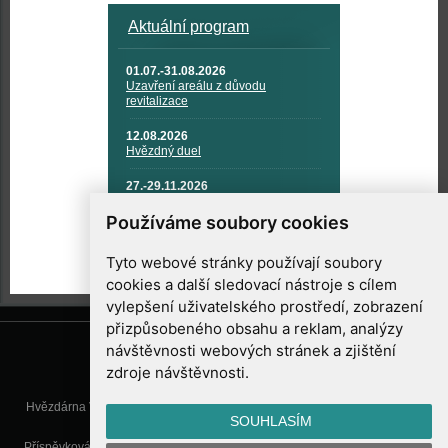
Aktuální program
01.07.-31.08.2026
Uzavření areálu z důvodu
revitalizace
12.08.2026
Hvězdný duel
27.-29.11.2026
KOSMONAUTIKA, RAKETOVÁ
TECHNIKA A KOSMICKÉ
Používáme soubory cookies
TECHNOLOGIE
Tyto webové stránky používají soubory
cookies a další sledovací nástroje s cílem
vylepšení uživatelského prostředí, zobrazení
přizpůsobeného obsahu a reklam, analýzy
návštěvnosti webových stránek a zjištění
zdroje návštěvnosti.
Hvězdárna Valašské Meziříčí, příspěvková organizace, Vsetínská 78, 757
SOUHLASÍM
01 Valašské Meziříčí
Příspěvková organizace Zlínského kraje. Telefon:
571 611 928
, Mobil:
777