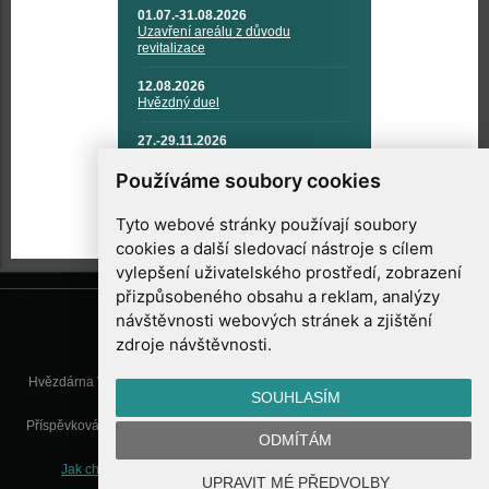
01.07.-31.08.2026
Uzavření areálu z důvodu
revitalizace
12.08.2026
Hvězdný duel
27.-29.11.2026
KOSMONAUTIKA, RAKETOVÁ
TECHNIKA A KOSMICKÉ
Používáme soubory cookies
TECHNOLOGIE
Tyto webové stránky používají soubory
cookies a další sledovací nástroje s cílem
vylepšení uživatelského prostředí, zobrazení
přizpůsobeného obsahu a reklam, analýzy
návštěvnosti webových stránek a zjištění
zdroje návštěvnosti.
Hvězdárna Valašské Meziříčí, příspěvková organizace, Vsetínská 78, 757
SOUHLASÍM
01 Valašské Meziříčí
Příspěvková organizace Zlínského kraje. Telefon:
571 611 928
, Mobil:
777
ODMÍTÁM
277 134
, E-mail:
info@astrovm.cz
Jak chráníme Vaše osobní údaje
|
Nastavení cookies
| Vyrobil:
UPRAVIT MÉ PŘEDVOLBY