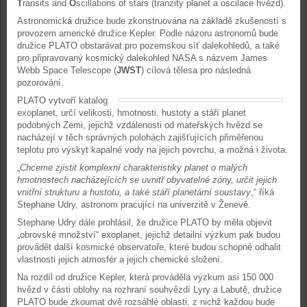
T
ransits and
O
scillations of stars (tranzity planet a oscilace hvězd).
Astronomická družice bude zkonstruována na základě zkušeností s
provozem americké družice Kepler. Podle názoru astronomů bude
družice PLATO obstarávat pro pozemskou síť dalekohledů, a také
pro připravovaný kosmický dalekohled NASA s názvem James
Webb Space Telescope (
JWST
) cílová tělesa pro následná
pozorování.
PLATO vytvoří katalog
exoplanet, určí velikosti, hmotnosti, hustoty a stáří planet
podobných Zemi, jejichž vzdálenosti od mateřských hvězd se
nacházejí v těch správných polohách zajišťujících přiměřenou
teplotu pro výskyt kapalné vody na jejich povrchu, a možná i života.
„
Chceme zjistit komplexní charakteristiky planet o malých
hmotnostech nacházejících se uvnitř obyvatelné zóny, určit jejich
vnitřní strukturu a hustotu, a také stáří planetární soustavy
,“ říká
Stephane Udry, astronom pracující na univerzitě v Ženevě.
Stephane Udry dále prohlásil, že družice PLATO by měla objevit
„obrovské množství“ exoplanet, jejichž detailní výzkum pak budou
provádět další kosmické observatoře, které budou schopné odhalit
vlastnosti jejich atmosfér a jejich chemické složení.
Na rozdíl od družice Kepler, která prováděla výzkum asi 150 000
hvězd v části oblohy na rozhraní souhvězdí Lyry a Labutě, družice
PLATO bude zkoumat dvě rozsáhlé oblasti, z nichž každou bude