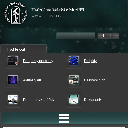
Hvězdárna Valašské Meziříčí
www.astrovm.cz
Programy pro školy
Projekty
Aktuality AK
Cestovní ruch
Programový letáček
Dokumenty