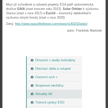
Mezi již schválené a vybrané projekty ESA patří astrometrická
družice
GAIA
(start koncem roku 2013),
Solar Orbiter
k výzkumu
Slunce (start v roce 2017) a
Euclid
– kosmický dalekohled k
výzkumu skryté hmoty (start v roce 2020).
Zdroj:
http://www.spaceflightnow.com/news/n1402/02plato/
autor: František Martinek
Omezení v areálu hvězdárny
Otevírací doba a vstupné
Cestovní ruch »
Skupinové návštěvy
Aktuality AK
Tiskové zprávy ESO