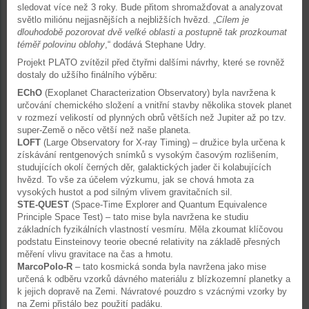
sledovat více než 3 roky. Bude přitom shromažďovat a analyzovat
světlo miliónu nejjasnějších a nejbližších hvězd. „
Cílem je
dlouhodobě pozorovat dvě velké oblasti a postupně tak prozkoumat
téměř polovinu oblohy
,“ dodává Stephane Udry.
Projekt PLATO zvítězil před čtyřmi dalšími návrhy, které se rovněž
dostaly do užšího finálního výběru:
EChO
(Exoplanet Characterization Observatory) byla navržena k
určování chemického složení a vnitřní stavby několika stovek planet
v rozmezí velikostí od plynných obrů větších než Jupiter až po tzv.
super-Země o něco větší než naše planeta.
LOFT
(Large Observatory for X-ray Timing) – družice byla určena k
získávání rentgenových snímků s vysokým časovým rozlišením,
studujících okolí černých děr, galaktických jader či kolabujících
hvězd. To vše za účelem výzkumu, jak se chová hmota za
vysokých hustot a pod silným vlivem gravitačních sil.
STE-QUEST
(Space-Time Explorer and Quantum Equivalence
Principle Space Test) – tato mise byla navržena ke studiu
základních fyzikálních vlastností vesmíru. Měla zkoumat klíčovou
podstatu Einsteinovy teorie obecné relativity na základě přesných
měření vlivu gravitace na čas a hmotu.
MarcoPolo-R
– tato kosmická sonda byla navržena jako mise
určená k odběru vzorků dávného materiálu z blízkozemní planetky a
k jejich dopravě na Zemi. Návratové pouzdro s vzácnými vzorky by
na Zemi přistálo bez použití padáku.