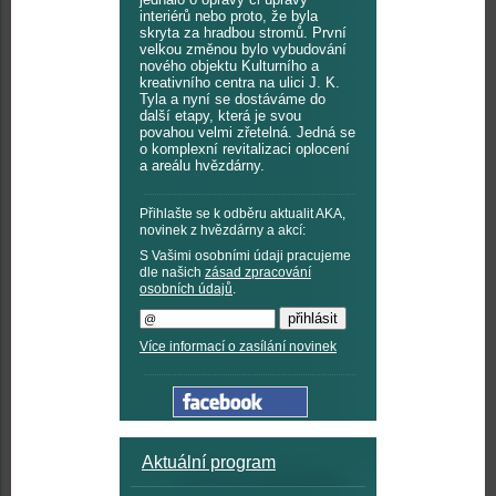
interiérů nebo proto, že byla
skryta za hradbou stromů. První
velkou změnou bylo vybudování
nového objektu Kulturního a
kreativního centra na ulici J. K.
Tyla a nyní se dostáváme do
další etapy, která je svou
povahou velmi zřetelná. Jedná se
o komplexní revitalizaci oplocení
a areálu hvězdárny.
Přihlašte se k odběru aktualit AKA,
novinek z hvězdárny a akcí:
S Vašimi osobními údaji pracujeme
dle našich
zásad zpracování
osobních údajů
.
Více informací o zasílání novinek
Aktuální program