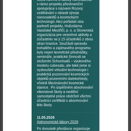
v rámci projektu přeshraniční
spolupráce s názvem Rozvoj
vzdělávání v oblasti vývoje
nanosatelitů a kosmických
technologií. Akci pořádali oba
partneři projektu, Hvězdárna
Valašské Meziříčí, p. o. a Slovenská
organizácia pre vesmírné aktivity a
zúčastnilo se ji 15 účastníků z obou
stran hranice. Součástí opravdu
bohatého a zajímavého programu
byly nejen teoretické přednášky,
semináře, praktické činnosti se
složením Schoolsatů – výukového
modelu cubesatu, ale také jsme si
vyzkoušeli virtuální technologie i
praktická pozorování kosmických
objektů pozemními dalekohledy,
včetně Mezinárodní kosmické
stanice. Po úspěšném absolvování
víkendové školy a nedělní
samostatné práce obdrželi všichni
účastníci certifikát o absolvování
této školy.
11.05.2026
Astronomické tábory 2026
Po dvouleté přestávce organizuje