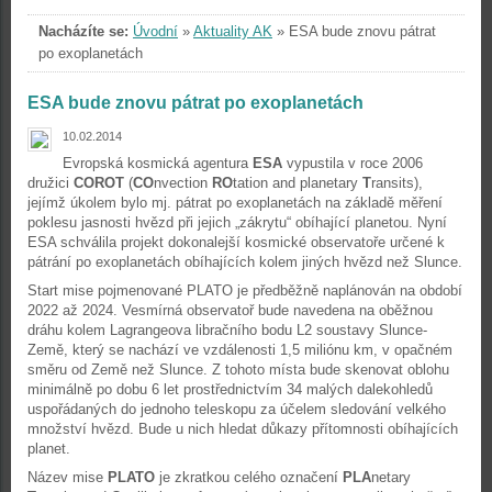
Nacházíte se:
Úvodní
»
Aktuality AK
»
ESA bude znovu pátrat
po exoplanetách
ESA bude znovu pátrat po exoplanetách
10.02.2014
Evropská kosmická agentura
ESA
vypustila v roce 2006
družici
COROT
(
CO
nvection
RO
tation and planetary
T
ransits),
jejímž úkolem bylo mj. pátrat po exoplanetách na základě měření
poklesu jasnosti hvězd při jejich „zákrytu“ obíhající planetou. Nyní
ESA schválila projekt dokonalejší kosmické observatoře určené k
pátrání po exoplanetách obíhajících kolem jiných hvězd než Slunce.
Start mise pojmenované PLATO je předběžně naplánován na období
2022 až 2024. Vesmírná observatoř bude navedena na oběžnou
dráhu kolem Lagrangeova libračního bodu L2 soustavy Slunce-
Země, který se nachází ve vzdálenosti 1,5 miliónu km, v opačném
směru od Země než Slunce. Z tohoto místa bude skenovat oblohu
minimálně po dobu 6 let prostřednictvím 34 malých dalekohledů
uspořádaných do jednoho teleskopu za účelem sledování velkého
množství hvězd. Bude u nich hledat důkazy přítomnosti obíhajících
planet.
Název mise
PLATO
je zkratkou celého označení
PLA
netary