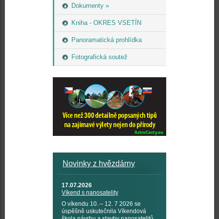
Dokumenty »
Kniha - OKRES VSETÍN
Panoramatická prohlídka
Fotografická soutež
Novinky z hvězdárny
17.07.2026
Víkend s nanosatelity
O víkendu 10. – 12. 7 2026 se
úspěšně uskutečnila Víkendová
škola návrhu a stavby nanosatelitů