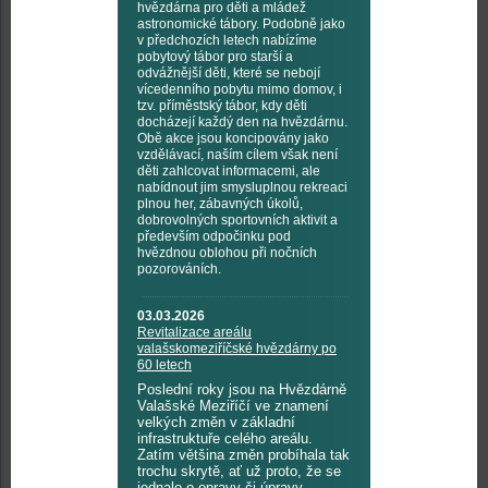
hvězdárna pro děti a mládež
astronomické tábory. Podobně jako
v předchozích letech nabízíme
pobytový tábor pro starší a
odvážnější děti, které se nebojí
vícedenního pobytu mimo domov, i
tzv. příměstský tábor, kdy děti
docházejí každý den na hvězdárnu.
Obě akce jsou koncipovány jako
vzdělávací, naším cílem však není
děti zahlcovat informacemi, ale
nabídnout jim smysluplnou rekreaci
plnou her, zábavných úkolů,
dobrovolných sportovních aktivit a
především odpočinku pod
hvězdnou oblohou při nočních
pozorováních.
03.03.2026
Revitalizace areálu
valašskomeziříčské hvězdárny po
60 letech
Poslední roky jsou na Hvězdárně
Valašské Meziříčí ve znamení
velkých změn v základní
infrastruktuře celého areálu.
Zatím většina změn probíhala tak
trochu skrytě, ať už proto, že se
jednalo o opravy či úpravy