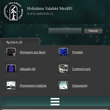
Hvězdárna Valašské Meziříčí
www.astrovm.cz
Programy pro školy
Projekty
Aktuality AK
Cestovní ruch
Programový letáček
Dokumenty