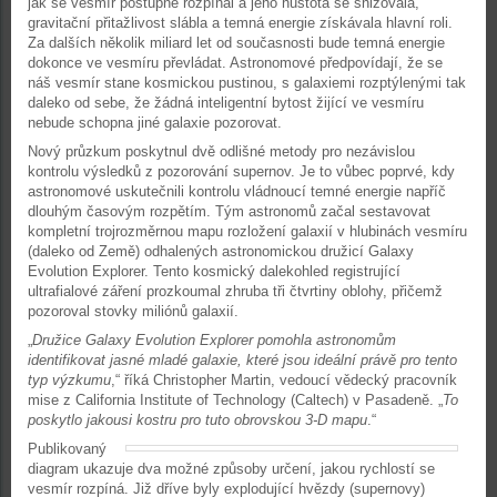
jak se vesmír postupně rozpínal a jeho hustota se snižovala,
gravitační přitažlivost slábla a temná energie získávala hlavní roli.
Za dalších několik miliard let od současnosti bude temná energie
dokonce ve vesmíru převládat. Astronomové předpovídají, že se
náš vesmír stane kosmickou pustinou, s galaxiemi rozptýlenými tak
daleko od sebe, že žádná inteligentní bytost žijící ve vesmíru
nebude schopna jiné galaxie pozorovat.
Nový průzkum poskytnul dvě odlišné metody pro nezávislou
kontrolu výsledků z pozorování supernov. Je to vůbec poprvé, kdy
astronomové uskutečnili kontrolu vládnoucí temné energie napříč
dlouhým časovým rozpětím. Tým astronomů začal sestavovat
kompletní trojrozměrnou mapu rozložení galaxií v hlubinách vesmíru
(daleko od Země) odhalených astronomickou družicí Galaxy
Evolution Explorer. Tento kosmický dalekohled registrující
ultrafialové záření prozkoumal zhruba tři čtvrtiny oblohy, přičemž
pozoroval stovky miliónů galaxií.
„
Družice Galaxy Evolution Explorer pomohla astronomům
identifikovat jasné mladé galaxie, které jsou ideální právě pro tento
typ výzkumu
,“ říká Christopher Martin, vedoucí vědecký pracovník
mise z California Institute of Technology (Caltech) v Pasadeně. „
To
poskytlo jakousi kostru pro tuto obrovskou 3-D mapu
.“
Publikovaný
diagram ukazuje dva možné způsoby určení, jakou rychlostí se
vesmír rozpíná. Již dříve byly explodující hvězdy (supernovy)