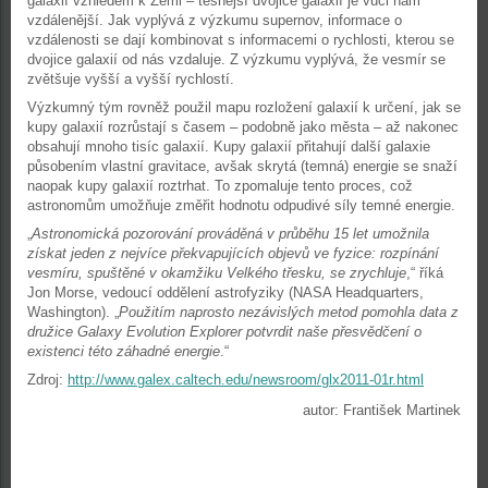
galaxií vzhledem k Zemi – těsnější dvojice galaxií je vůči nám
vzdálenější. Jak vyplývá z výzkumu supernov, informace o
vzdálenosti se dají kombinovat s informacemi o rychlosti, kterou se
dvojice galaxií od nás vzdaluje. Z výzkumu vyplývá, že vesmír se
zvětšuje vyšší a vyšší rychlostí.
Výzkumný tým rovněž použil mapu rozložení galaxií k určení, jak se
kupy galaxií rozrůstají s časem – podobně jako města – až nakonec
obsahují mnoho tisíc galaxií. Kupy galaxií přitahují další galaxie
působením vlastní gravitace, avšak skrytá (temná) energie se snaží
naopak kupy galaxií roztrhat. To zpomaluje tento proces, což
astronomům umožňuje změřit hodnotu odpudivé síly temné energie.
„
Astronomická pozorování prováděná v průběhu 15 let umožnila
získat jeden z nejvíce překvapujících objevů ve fyzice: rozpínání
vesmíru, spuštěné v okamžiku Velkého třesku, se zrychluje
,“ říká
Jon Morse, vedoucí oddělení astrofyziky (NASA Headquarters,
Washington). „
Použitím naprosto nezávislých metod pomohla data z
družice Galaxy Evolution Explorer potvrdit naše přesvědčení o
existenci této záhadné energie
.“
Zdroj:
http://www.galex.caltech.edu/newsroom/glx2011-01r.html
autor: František Martinek