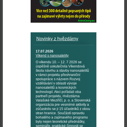
Novinky z hvězdárny
17.07.2026
Víkend s nanosatelity
O víkendu 10. – 12. 7 2026 se
úspěšně uskutečnila Víkendová
škola návrhu a stavby nanosatelitů
v rámci projektu přeshraniční
spolupráce s názvem Rozvoj
vzdělávání v oblasti vývoje
nanosatelitů a kosmických
technologií. Akci pořádali oba
partneři projektu, Hvězdárna
Valašské Meziříčí, p. o. a Slovenská
organizácia pre vesmírné aktivity a
zúčastnilo se ji 15 účastníků z obou
stran hranice. Součástí opravdu
bohatého a zajímavého programu
byly nejen teoretické přednášky,
semináře, praktické činnosti se