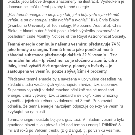
ukázku jsou takové dvojice znázorněny na ilustraci). Výsledkem je
doposud nejlepší určení povahy temné energie.
„
Vliv temné energie se projevuje tak, jako kdybyste vyhodili míč
vzhůru a on by stoupal stále rychleji a rychleji
,“ říká Chris Blake
(Swinburne University of Technology, Melbourne, Austrálie). Chris
Blake je hlavní autor článků popisujících výsledky pozorování v
posledním čísle Monthly Notices of the Royal Astronomical Society.
Temná energie dominuje našemu vesmíru; představuje 74 %
jeho hmoty a energie. Temná hmota jako poněkud méně
záhadná substance představuje dalších 22 % vesmíru. Tzv.
normální hmota – tj. všechno, co je složeno z atomů, čili z
látky, která vytváří živé organizmy, planety a hvězdy – je
zastoupena ve vesmíru pouze zbývajícími 4 procenty.
Představa temné energie byla navržena v uplynulém desetiletí na
základě studia vzdálených vybuchujících hvězd, tzv. supernov.
Supernovy vyzařují v době maxima přibližně stejné množství
energie, čímž vytvářejí tzv. „standardní svíčky“, které umožňují
vypočítat jejich skutečnou vzdálenost od Země. Pozorování
odhalila, že temná energie navzájem odpuzuje objekty ve vesmíru
zvyšující se rychlostí.
Temná energie neustále bojuje s gravitací. V mladém vesmíru byla
gravitace hlavní silou převažující nad temnou energií. Přibližně 8
miliard roků po Velkém třesku (Big Bangu), tj. po vzniku vesmíru,