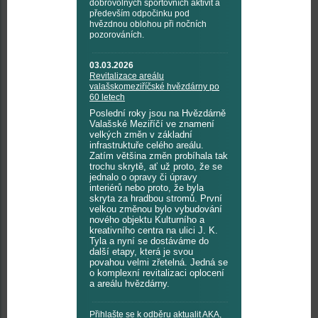
dobrovolných sportovních aktivit a
především odpočinku pod
hvězdnou oblohou při nočních
pozorováních.
03.03.2026
Revitalizace areálu
valašskomeziříčské hvězdárny po
60 letech
Poslední roky jsou na Hvězdárně
Valašské Meziříčí ve znamení
velkých změn v základní
infrastruktuře celého areálu.
Zatím většina změn probíhala tak
trochu skrytě, ať už proto, že se
jednalo o opravy či úpravy
interiérů nebo proto, že byla
skryta za hradbou stromů. První
velkou změnou bylo vybudování
nového objektu Kulturního a
kreativního centra na ulici J. K.
Tyla a nyní se dostáváme do
další etapy, která je svou
povahou velmi zřetelná. Jedná se
o komplexní revitalizaci oplocení
a areálu hvězdárny.
Přihlašte se k odběru aktualit AKA,