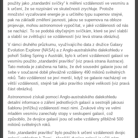
použity jako „standardní svíčky“ k měření vzdáleností ve vesmíru a
k určení, že se rozpínání ve skutečnosti zrychluje. Protože
množství vyzařované energie je u určitého typu supernov stejné,
pak na základě změření jasnosti, jakou se supernova na obloze
projevuje, mohou astronomové vypočítat, v jaké vzdálenosti od nás
se nachází. To se podobá obyčejným svíčkám, které se jeví slabší
a slabší se zvětšující se vzdáleností (viz levá strana obrázku).
V rámci druhého průzkumu, využívajícího data z družice Galaxy
Evolution Explorer (NASA) a z Anglo-australského dalekohledu v
pohoří Siding Spring v Austrálii, bylo k určení vzdáleností galaxií ve
vesmíru použito „standardní pravítko“ (viz pravá strana ilustrace).
Tato metoda je založena na faktu, že dvě sousední galaxie jsou od
sebe v současné době převážně vzdáleny 490 miliónů světelných
roků. Tato vzdálenost se jeví menší, když se galaxie nacházejí ve
větší vzdálenosti, stejně tak jako pravítko stejné velikosti (viz pravá
část obrázku).
Astronomové získali pomocí Anglo-australského dalekohledu
detailní informace o záření jednotlivých galaxií a sestrojili jakousi
šablonu (mřížku) vzdáleností mezi nimi. Zvukové vlny ve velmi
mladém vesmíru zanechaly stopy v seskupení galaxií, což
způsobilo, že dvojice galaxií jsou od sebe vzdáleny přibližně 500
miliónů světelných roků.
Toto „standardní pravítko“ bylo použito k určení vzdálenosti dvojic