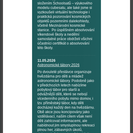
složením Schoolsatů – výukového
modelu cubesatu, ale také jsme si
vyzkoušeli virtuální technologie i
praktická pozorování kosmických
objektů pozemními dalekohledy,
včetně Mezinárodní kosmické
stanice. Po úspěšném absolvování
víkendové školy a nedělní
samostatné práce obdrželi všichni
účastníci certifikát o absolvování
této školy.
11.05.2026
Astronomické tábory 2026
Po dvouleté přestávce organizuje
hvězdárna pro děti a mládež
astronomické tábory. Podobně jako
v předchozích letech nabízíme
pobytový tábor pro starší a
odvážnější děti, které se nebojí
vícedenního pobytu mimo domov, i
tzv. příměstský tábor, kdy děti
docházejí každý den na hvězdárnu.
Obě akce jsou koncipovány jako
vzdělávací, naším cílem však není
děti zahlcovat informacemi, ale
nabídnout jim smysluplnou rekreaci
plnou her, zábavných úkolů,