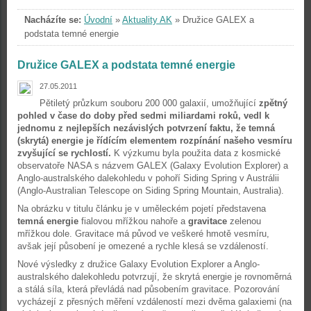
Nacházíte se:
Úvodní
»
Aktuality AK
»
Družice GALEX a
podstata temné energie
Družice GALEX a podstata temné energie
27.05.2011
Pětiletý průzkum souboru 200 000 galaxií, umožňující
zpětný
pohled v čase do doby před sedmi miliardami roků, vedl k
jednomu z nejlepších nezávislých potvrzení faktu, že temná
(skrytá) energie je řídícím elementem rozpínání našeho vesmíru
zvyšující se rychlostí.
K výzkumu byla použita data z kosmické
observatoře NASA s názvem GALEX (Galaxy Evolution Explorer) a
Anglo-australského dalekohledu v pohoří Siding Spring v Austrálii
(Anglo-Australian Telescope on Siding Spring Mountain, Australia).
Na obrázku v titulu článku je v uměleckém pojetí představena
temná energie
fialovou mřížkou nahoře a
gravitace
zelenou
mřížkou dole. Gravitace má původ ve veškeré hmotě vesmíru,
avšak její působení je omezené a rychle klesá se vzdáleností.
Nové výsledky z družice Galaxy Evolution Explorer a Anglo-
australského dalekohledu potvrzují, že skrytá energie je rovnoměrná
a stálá síla, která převládá nad působením gravitace. Pozorování
vycházejí z přesných měření vzdáleností mezi dvěma galaxiemi (na