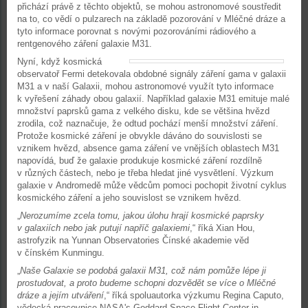
přichází právě z těchto objektů, se mohou astronomové soustředit
na to, co vědí o pulzarech na základě pozorování v Mléčné dráze a
tyto informace porovnat s novými pozorováními rádiového a
rentgenového záření galaxie M31.
Nyní, když kosmická
observatoř Fermi detekovala obdobné signály záření gama v galaxii
M31 a v naší Galaxii, mohou astronomové využít tyto informace
k vyřešení záhady obou galaxií. Například galaxie M31 emituje malé
množství paprsků gama z velkého disku, kde se většina hvězd
zrodila, což naznačuje, že odtud pochází menší množství záření.
Protože kosmické záření je obvykle dáváno do souvislosti se
vznikem hvězd, absence gama záření ve vnějších oblastech M31
napovídá, buď že galaxie produkuje kosmické záření rozdílně
v různých částech, nebo je třeba hledat jiné vysvětlení. Výzkum
galaxie v Andromedě může vědcům pomoci pochopit životní cyklus
kosmického záření a jeho souvislost se vznikem hvězd.
„
Nerozumíme zcela tomu, jakou úlohu hrají kosmické paprsky
v galaxiích nebo jak putují napříč galaxiemi
,“ říká Xian Hou,
astrofyzik na Yunnan Observatories Čínské akademie věd
v čínském Kunmingu.
„
Naše Galaxie se podobá galaxii M31, což nám pomůže lépe ji
prostudovat, a proto budeme schopni dozvědět se více o Mléčné
dráze a jejím utváření
,“ říká spoluautorka výzkumu Regina Caputo,
vědecká pracovnice NASA's Goddard Space Flight Center in