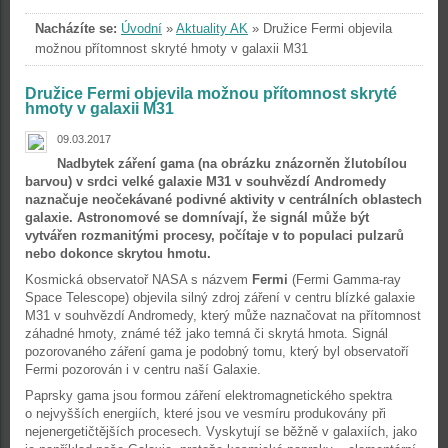
Nacházíte se:
Úvodní
»
Aktuality AK
»
Družice Fermi objevila
možnou přítomnost skryté hmoty v galaxii M31
Družice Fermi objevila možnou přítomnost skryté
hmoty v galaxii M31
09.03.2017
Nadbytek záření gama (na obrázku znázorněn žlutobílou
barvou) v srdci velké galaxie M31 v souhvězdí Andromedy
naznačuje neočekávané podivné aktivity v centrálních oblastech
galaxie. Astronomové se domnívají, že signál může být
vytvářen rozmanitými procesy, počítaje v to populaci pulzarů
nebo dokonce skrytou hmotu.
Kosmická observatoř NASA s názvem
Fermi
(Fermi Gamma-ray
Space Telescope) objevila silný zdroj záření v centru blízké galaxie
M31 v souhvězdí Andromedy, který může naznačovat na přítomnost
záhadné hmoty, známé též jako temná či skrytá hmota. Signál
pozorovaného záření gama je podobný tomu, který byl observatoří
Fermi pozorován i v centru naší Galaxie.
Paprsky gama jsou formou záření elektromagnetického spektra
o nejvyšších energiích, které jsou ve vesmíru produkovány při
nejenergetičtějších procesech. Vyskytují se běžně v galaxiích, jako