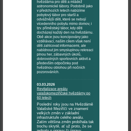
hvězdárna pro děti a mládež
astronomické tábory. Podobně jako
v předchozích letech nabízíme
pobytový tábor pro starší a
odvážnější děti, které se nebojí
vícedenního pobytu mimo domov, i
tzv. příměstský tábor, kdy děti
docházejí každý den na hvězdárnu.
Obě akce jsou koncipovány jako
vzdělávací, naším cílem však není
děti zahlcovat informacemi, ale
nabídnout jim smysluplnou rekreaci
plnou her, zábavných úkolů,
dobrovolných sportovních aktivit a
především odpočinku pod
hvězdnou oblohou při nočních
pozorováních.
03.03.2026
Revitalizace areálu
valašskomeziříčské hvězdárny po
60 letech
Poslední roky jsou na Hvězdárně
Valašské Meziříčí ve znamení
velkých změn v základní
infrastruktuře celého areálu.
Zatím většina změn probíhala tak
trochu skrytě, ať už proto, že se
jednalo o opravy či úpravy