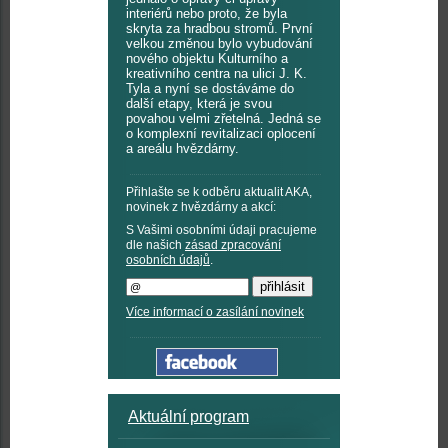
interiérů nebo proto, že byla
skryta za hradbou stromů. První
velkou změnou bylo vybudování
nového objektu Kulturního a
kreativního centra na ulici J. K.
Tyla a nyní se dostáváme do
další etapy, která je svou
povahou velmi zřetelná. Jedná se
o komplexní revitalizaci oplocení
a areálu hvězdárny.
Přihlašte se k odběru aktualit AKA,
novinek z hvězdárny a akcí:
S Vašimi osobními údaji pracujeme
dle našich
zásad zpracování
osobních údajů
.
Více informací o zasílání novinek
Aktuální program