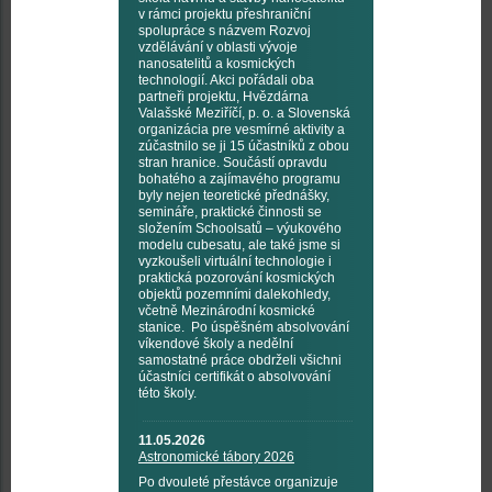
v rámci projektu přeshraniční
spolupráce s názvem Rozvoj
vzdělávání v oblasti vývoje
nanosatelitů a kosmických
technologií. Akci pořádali oba
partneři projektu, Hvězdárna
Valašské Meziříčí, p. o. a Slovenská
organizácia pre vesmírné aktivity a
zúčastnilo se ji 15 účastníků z obou
stran hranice. Součástí opravdu
bohatého a zajímavého programu
byly nejen teoretické přednášky,
semináře, praktické činnosti se
složením Schoolsatů – výukového
modelu cubesatu, ale také jsme si
vyzkoušeli virtuální technologie i
praktická pozorování kosmických
objektů pozemními dalekohledy,
včetně Mezinárodní kosmické
stanice. Po úspěšném absolvování
víkendové školy a nedělní
samostatné práce obdrželi všichni
účastníci certifikát o absolvování
této školy.
11.05.2026
Astronomické tábory 2026
Po dvouleté přestávce organizuje