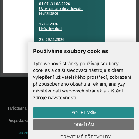
01.07.-31.08.2026
Uzavření areálu z důvodu
revitalizace
12.08.2026
Hvězdný duel
27.-29.11.2026
KOSMONAUTIKA, RAKETOVÁ
TECHNIKA A KOSMICKÉ
Používáme soubory cookies
TECHNOLOGIE
Tyto webové stránky používají soubory
cookies a další sledovací nástroje s cílem
vylepšení uživatelského prostředí, zobrazení
přizpůsobeného obsahu a reklam, analýzy
návštěvnosti webových stránek a zjištění
zdroje návštěvnosti.
Hvězdárna Valašské Meziříčí, příspěvková organizace, Vsetínská 78, 757
SOUHLASÍM
01 Valašské Meziříčí
Příspěvková organizace Zlínského kraje. Telefon:
571 611 928
, Mobil:
777
ODMÍTÁM
277 134
, E-mail:
info@astrovm.cz
Jak chráníme Vaše osobní údaje
|
Nastavení cookies
| Vyrobil:
UPRAVIT MÉ PŘEDVOLBY