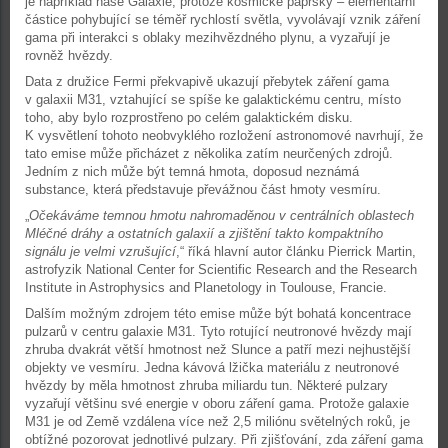
je například naše Galaxie, protože kosmické paprsky – elementární
částice pohybující se téměř rychlostí světla, vyvolávají vznik záření
gama při interakci s oblaky mezihvězdného plynu, a vyzařují je
rovněž hvězdy.
Data z družice Fermi překvapivě ukazují přebytek záření gama
v galaxii M31, vztahující se spíše ke galaktickému centru, místo
toho, aby bylo rozprostřeno po celém galaktickém disku.
K vysvětlení tohoto neobvyklého rozložení astronomové navrhují, že
tato emise může přicházet z několika zatím neurčených zdrojů.
Jedním z nich může být temná hmota, doposud neznámá
substance, která představuje převážnou část hmoty vesmíru.
„
Očekáváme temnou hmotu nahromaděnou v centrálních oblastech
Mléčné dráhy a ostatních galaxií a zjištění takto kompaktního
signálu je velmi vzrušující
,“ říká hlavní autor článku Pierrick Martin,
astrofyzik National Center for Scientific Research and the Research
Institute in Astrophysics and Planetology in Toulouse, Francie.
Dalším možným zdrojem této emise může být bohatá koncentrace
pulzarů v centru galaxie M31. Tyto rotující neutronové hvězdy mají
zhruba dvakrát větší hmotnost než Slunce a patří mezi nejhustější
objekty ve vesmíru. Jedna kávová lžička materiálu z neutronové
hvězdy by měla hmotnost zhruba miliardu tun. Některé pulzary
vyzařují většinu své energie v oboru záření gama. Protože galaxie
M31 je od Země vzdálena více než 2,5 miliónu světelných roků, je
obtížné pozorovat jednotlivé pulzary. Při zjišťování, zda záření gama