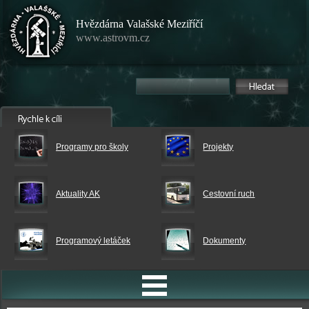
Hvězdárna Valašské Meziříčí
www.astrovm.cz
Programy pro školy
Projekty
Aktuality AK
Cestovní ruch
Programový letáček
Dokumenty