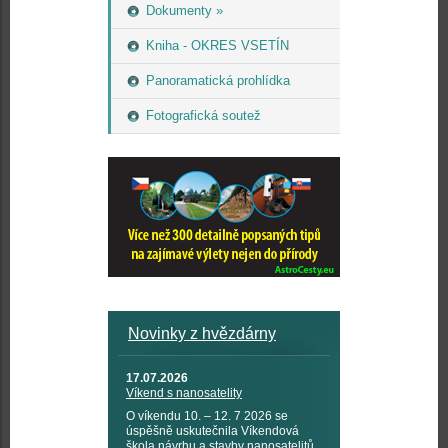
Dokumenty »
Kniha - OKRES VSETÍN
Panoramatická prohlídka
Fotografická soutež
Novinky z hvězdárny
17.07.2026
Víkend s nanosatelity
O víkendu 10. – 12. 7 2026 se
úspěšně uskutečnila Víkendová
škola návrhu a stavby nanosatelitů