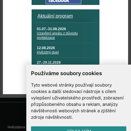
Aktuální program
01.07.-31.08.2026
Uzavření areálu z důvodu
revitalizace
12.08.2026
Hvězdný duel
27.-29.11.2026
KOSMONAUTIKA, RAKETOVÁ
TECHNIKA A KOSMICKÉ
Používáme soubory cookies
TECHNOLOGIE
Tyto webové stránky používají soubory
cookies a další sledovací nástroje s cílem
vylepšení uživatelského prostředí, zobrazení
přizpůsobeného obsahu a reklam, analýzy
návštěvnosti webových stránek a zjištění
zdroje návštěvnosti.
Hvězdárna Valašské Meziříčí, příspěvková organizace, Vsetínská 78, 757