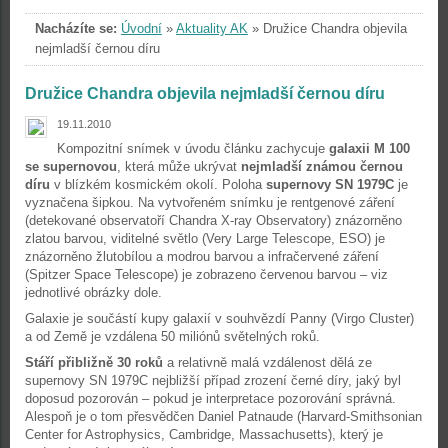
Nacházíte se:
Úvodní
»
Aktuality AK
»
Družice Chandra objevila
nejmladší černou díru
Družice Chandra objevila nejmladší černou díru
19.11.2010
Kompozitní snímek v úvodu článku zachycuje
galaxii M 100
se supernovou
, která může ukrývat
nejmladší známou černou
díru
v blízkém kosmickém okolí. Poloha
supernovy SN 1979C
je
vyznačena šipkou. Na vytvořeném snímku je rentgenové záření
(detekované observatoří Chandra X-ray Observatory) znázorněno
zlatou barvou, viditelné světlo (Very Large Telescope, ESO) je
znázorněno žlutobílou a modrou barvou a infračervené záření
(Spitzer Space Telescope) je zobrazeno červenou barvou – viz
jednotlivé obrázky dole.
Galaxie je součástí kupy galaxií v souhvězdí Panny (Virgo Cluster)
a od Země je vzdálena 50 miliónů světelných roků.
Stáří přibližně 30 roků
a relativně malá vzdálenost dělá ze
supernovy SN 1979C nejbližší případ zrození černé díry, jaký byl
doposud pozorován – pokud je interpretace pozorování správná.
Alespoň je o tom přesvědčen Daniel Patnaude (Harvard-Smithsonian
Center for Astrophysics, Cambridge, Massachusetts), který je