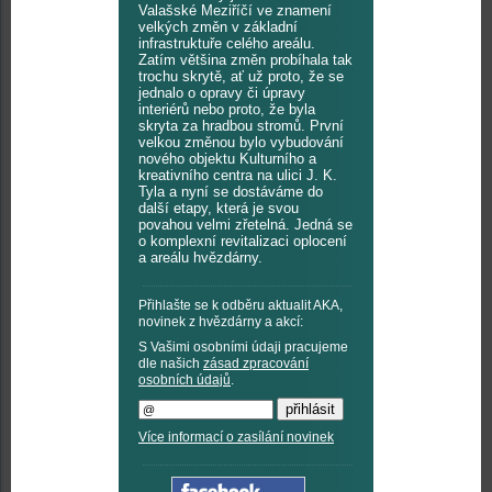
Valašské Meziříčí ve znamení
velkých změn v základní
infrastruktuře celého areálu.
Zatím většina změn probíhala tak
trochu skrytě, ať už proto, že se
jednalo o opravy či úpravy
interiérů nebo proto, že byla
skryta za hradbou stromů. První
velkou změnou bylo vybudování
nového objektu Kulturního a
kreativního centra na ulici J. K.
Tyla a nyní se dostáváme do
další etapy, která je svou
povahou velmi zřetelná. Jedná se
o komplexní revitalizaci oplocení
a areálu hvězdárny.
Přihlašte se k odběru aktualit AKA,
novinek z hvězdárny a akcí:
S Vašimi osobními údaji pracujeme
dle našich
zásad zpracování
osobních údajů
.
Více informací o zasílání novinek