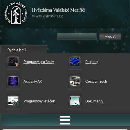
Hvězdárna Valašské Meziříčí
www.astrovm.cz
Programy pro školy
Projekty
Aktuality AK
Cestovní ruch
Programový letáček
Dokumenty