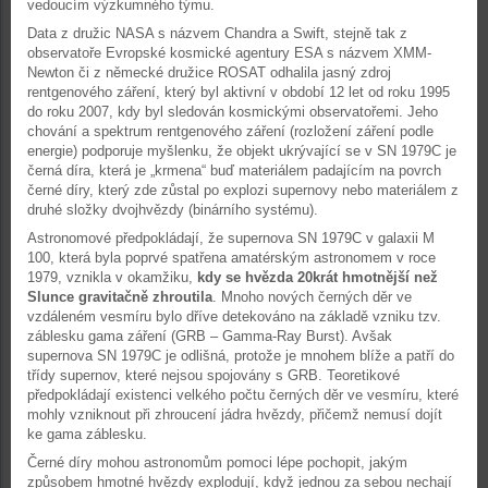
vedoucím výzkumného týmu.
Data z družic NASA s názvem Chandra a Swift, stejně tak z
observatoře Evropské kosmické agentury ESA s názvem XMM-
Newton či z německé družice ROSAT odhalila jasný zdroj
rentgenového záření, který byl aktivní v období 12 let od roku 1995
do roku 2007, kdy byl sledován kosmickými observatořemi. Jeho
chování a spektrum rentgenového záření (rozložení záření podle
energie) podporuje myšlenku, že objekt ukrývající se v SN 1979C je
černá díra, která je „krmena“ buď materiálem padajícím na povrch
černé díry, který zde zůstal po explozi supernovy nebo materiálem z
druhé složky dvojhvězdy (binárního systému).
Astronomové předpokládají, že supernova SN 1979C v galaxii M
100, která byla poprvé spatřena amatérským astronomem v roce
1979, vznikla v okamžiku,
kdy se hvězda 20krát hmotnější než
Slunce gravitačně zhroutila
. Mnoho nových černých děr ve
vzdáleném vesmíru bylo dříve detekováno na základě vzniku tzv.
záblesku gama záření (GRB – Gamma-Ray Burst). Avšak
supernova SN 1979C je odlišná, protože je mnohem blíže a patří do
třídy supernov, které nejsou spojovány s GRB. Teoretikové
předpokládají existenci velkého počtu černých děr ve vesmíru, které
mohly vzniknout při zhroucení jádra hvězdy, přičemž nemusí dojít
ke gama záblesku.
Černé díry mohou astronomům pomoci lépe pochopit, jakým
způsobem hmotné hvězdy explodují, když jednou za sebou nechají