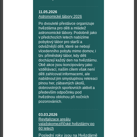
11.05.2026
Astronomické tábory 2026
Po dvouleté přestávce organizuje
hvězdárna pro děti a mládež
astronomické tábory. Podobně jako
v předchozích letech nabízíme
pobytový tábor pro starší a
odvážnější děti, které se nebojí
vícedenního pobytu mimo domov, i
tzv. příměstský tábor, kdy děti
docházejí každý den na hvězdárnu.
Obě akce jsou koncipovány jako
vzdělávací, naším cílem však není
děti zahlcovat informacemi, ale
nabídnout jim smysluplnou rekreaci
plnou her, zábavných úkolů,
dobrovolných sportovních aktivit a
především odpočinku pod
hvězdnou oblohou při nočních
pozorováních.
03.03.2026
Revitalizace areálu
valašskomeziříčské hvězdárny po
60 letech
Poslední roky jsou na Hvězdárně