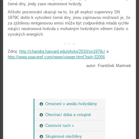
černé díry, jindy zase neutronové hvězdy.
Ačkoliv pozorování ukazují na to, že při explozi supernovy SN
1979C došlo k vytvoření černé díry, jinou zajímavou možností je, že
za zjištěnou rentgenovou emisi může být zodpovědná mladá rychle
rotující neutronová hvězda s mohutným hvězdným větrem částic o
vysokých energiích.
Zdroj:
http://chandra.harvard.edu/photo/2010/sn1979c/
a
http://www.spaceref.com/news/viewpr.html?pid=32056
autor: František Martinek
Omezení v areálu hvězdárny
Otevírací doba a vstupné
Cestovní ruch »
Skupinové návštěvy