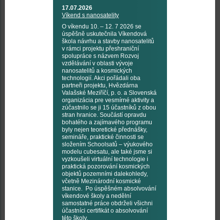
17.07.2026
Víkend s nanosatelity
O víkendu 10. – 12. 7 2026 se
úspěšně uskutečnila Víkendová
škola návrhu a stavby nanosatelitů
v rámci projektu přeshraniční
spolupráce s názvem Rozvoj
vzdělávání v oblasti vývoje
nanosatelitů a kosmických
technologií. Akci pořádali oba
partneři projektu, Hvězdárna
Valašské Meziříčí, p. o. a Slovenská
organizácia pre vesmírné aktivity a
zúčastnilo se ji 15 účastníků z obou
stran hranice. Součástí opravdu
bohatého a zajímavého programu
byly nejen teoretické přednášky,
semináře, praktické činnosti se
složením Schoolsatů – výukového
modelu cubesatu, ale také jsme si
vyzkoušeli virtuální technologie i
praktická pozorování kosmických
objektů pozemními dalekohledy,
včetně Mezinárodní kosmické
stanice. Po úspěšném absolvování
víkendové školy a nedělní
samostatné práce obdrželi všichni
účastníci certifikát o absolvování
této školy.