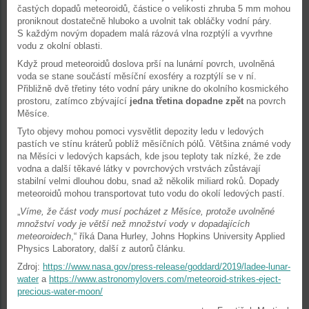
častých dopadů meteoroidů, částice o velikosti zhruba 5 mm mohou
proniknout dostatečně hluboko a uvolnit tak obláčky vodní páry.
S každým novým dopadem malá rázová vlna rozptýlí a vyvrhne
vodu z okolní oblasti.
Když proud meteoroidů doslova prší na lunární povrch, uvolněná
voda se stane součástí měsíční exosféry a rozptýlí se v ní.
Přibližně dvě třetiny této vodní páry unikne do okolního kosmického
prostoru, zatímco zbývající
jedna třetina dopadne zpět
na povrch
Měsíce.
Tyto objevy mohou pomoci vysvětlit depozity ledu v ledových
pastích ve stínu kráterů poblíž měsíčních pólů. Většina známé vody
na Měsíci v ledových kapsách, kde jsou teploty tak nízké, že zde
vodna a další těkavé látky v povrchových vrstvách zůstávají
stabilní velmi dlouhou dobu, snad až několik miliard roků. Dopady
meteoroidů mohou transportovat tuto vodu do okolí ledových pastí.
„
Víme, že část vody musí pocházet z Měsíce, protože uvolněné
množství vody je větší než množství vody v dopadajících
meteoroidech
,“ říká Dana Hurley, Johns Hopkins University Applied
Physics Laboratory, další z autorů článku.
Zdroj:
https://www.nasa.gov/press-release/goddard/2019/ladee-lunar-
water
a
https://www.astronomylovers.com/meteoroid-strikes-eject-
precious-water-moon/