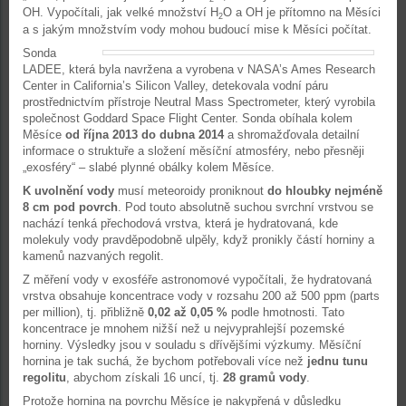
OH. Vypočítali, jak velké množství H
O a OH je přítomno na Měsíci
2
a s jakým množstvím vody mohou budoucí mise k Měsíci počítat.
Sonda
LADEE, která byla navržena a vyrobena v NASA’s Ames Research
Center in California’s Silicon Valley, detekovala vodní páru
prostřednictvím přístroje Neutral Mass Spectrometer, který vyrobila
společnost Goddard Space Flight Center. Sonda obíhala kolem
Měsíce
od října 2013 do dubna 2014
a shromažďovala detailní
informace o struktuře a složení měsíční atmosféry, nebo přesněji
„exosféry“ – slabé plynné obálky kolem Měsíce.
K uvolnění vody
musí meteoroidy proniknout
do hloubky nejméně
8 cm pod povrch
. Pod touto absolutně suchou svrchní vrstvou se
nachází tenká přechodová vrstva, která je hydratovaná, kde
molekuly vody pravděpodobně ulpěly, když pronikly částí horniny a
kamenů nazvaných regolit.
Z měření vody v exosféře astronomové vypočítali, že hydratovaná
vrstva obsahuje koncentrace vody v rozsahu 200 až 500 ppm (parts
per million), tj. přibližně
0,02 až 0,05 %
podle hmotnosti. Tato
koncentrace je mnohem nižší než u nejvyprahlejší pozemské
horniny. Výsledky jsou v souladu s dřívějšími výzkumy. Měsíční
hornina je tak suchá, že bychom potřebovali více než
jednu tunu
regolitu
, abychom získali 16 uncí, tj.
28 gramů
vody
.
Protože hornina na povrchu Měsíce je nakypřená v důsledku