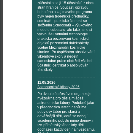
zúčastnilo se ji 15 účastníků z obou
stran hranice. Součástí opravdu
bohatého a zajímavého programu
byly nejen teoretické přednášky,
semináře, praktické činnosti se
složením Schoolsatů – výukového
modelu cubesatu, ale také jsme si
vyzkoušeli virtuální technologie i
praktická pozorování kosmických
objektů pozemními dalekohledy,
včetně Mezinárodní kosmické
stanice. Po úspěšném absolvování
víkendové školy a nedělní
samostatné práce obdrželi všichni
účastníci certifikát o absolvování
této školy.
11.05.2026
Astronomické tábory 2026
Po dvouleté přestávce organizuje
hvězdárna pro děti a mládež
astronomické tábory. Podobně jako
v předchozích letech nabízíme
pobytový tábor pro starší a
odvážnější děti, které se nebojí
vícedenního pobytu mimo domov, i
tzv. příměstský tábor, kdy děti
docházejí každý den na hvězdárnu.