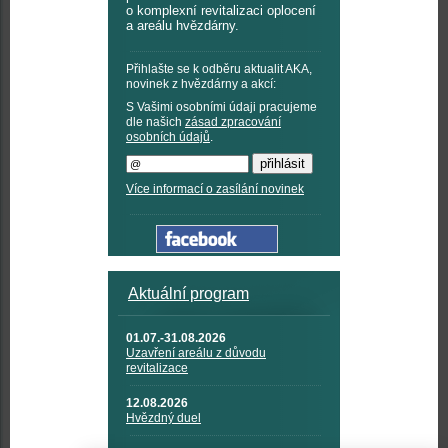
o komplexní revitalizaci oplocení
a areálu hvězdárny.
Přihlašte se k odběru aktualit AKA,
novinek z hvězdárny a akcí:
S Vašimi osobními údaji pracujeme
dle našich
zásad zpracování
osobních údajů
.
Více informací o zasílání novinek
Aktuální program
01.07.-31.08.2026
Uzavření areálu z důvodu
revitalizace
12.08.2026
Hvězdný duel