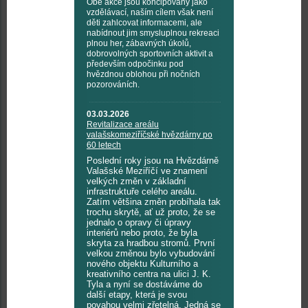
Obě akce jsou koncipovány jako
vzdělávací, naším cílem však není
děti zahlcovat informacemi, ale
nabídnout jim smysluplnou rekreaci
plnou her, zábavných úkolů,
dobrovolných sportovních aktivit a
především odpočinku pod
hvězdnou oblohou při nočních
pozorováních.
03.03.2026
Revitalizace areálu
valašskomeziříčské hvězdárny po
60 letech
Poslední roky jsou na Hvězdárně
Valašské Meziříčí ve znamení
velkých změn v základní
infrastruktuře celého areálu.
Zatím většina změn probíhala tak
trochu skrytě, ať už proto, že se
jednalo o opravy či úpravy
interiérů nebo proto, že byla
skryta za hradbou stromů. První
velkou změnou bylo vybudování
nového objektu Kulturního a
kreativního centra na ulici J. K.
Tyla a nyní se dostáváme do
další etapy, která je svou
povahou velmi zřetelná. Jedná se