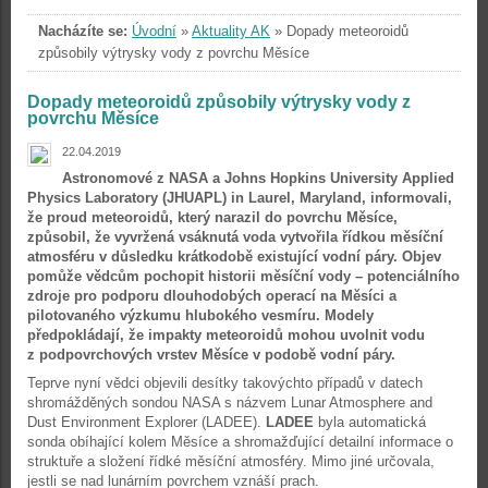
Nacházíte se:
Úvodní
»
Aktuality AK
»
Dopady meteoroidů
způsobily výtrysky vody z povrchu Měsíce
Dopady meteoroidů způsobily výtrysky vody z
povrchu Měsíce
22.04.2019
Astronomové z NASA a Johns Hopkins University Applied
Physics Laboratory (JHUAPL) in Laurel, Maryland, informovali,
že proud meteoroidů, který narazil do povrchu Měsíce,
způsobil, že vyvržená vsáknutá voda vytvořila řídkou měsíční
atmosféru v důsledku krátkodobě existující vodní páry. Objev
pomůže vědcům pochopit historii měsíční vody – potenciálního
zdroje pro podporu dlouhodobých operací na Měsíci a
pilotovaného výzkumu hlubokého vesmíru. Modely
předpokládají, že impakty meteoroidů mohou uvolnit vodu
z podpovrchových vrstev Měsíce v podobě vodní páry.
Teprve nyní vědci objevili desítky takovýchto případů v datech
shromážděných sondou NASA s názvem Lunar Atmosphere and
Dust Environment Explorer (LADEE).
LADEE
byla automatická
sonda obíhající kolem Měsíce a shromažďující detailní informace o
struktuře a složení řídké měsíční atmosféry. Mimo jiné určovala,
jestli se nad lunárním povrchem vznáší prach.