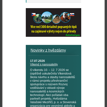
Novinky z hvězdárny
17.07.2026
Víkend s nanosatelity
O víkendu 10. – 12. 7 2026 se
úspěšně uskutečnila Víkendová
škola návrhu a stavby nanosatelitů
v rámci projektu přeshraniční
spolupráce s názvem Rozvoj
vzdělávání v oblasti vývoje
nanosatelitů a kosmických
technologií. Akci pořádali oba
partneři projektu, Hvězdárna
Valašské Meziříčí, p. o. a Slovenská
organizácia pre vesmírné aktivity a