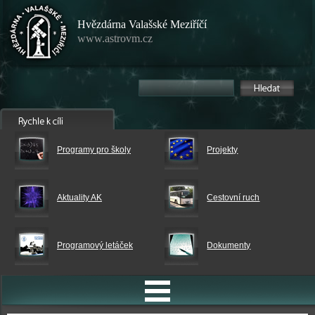
Hvězdárna Valašské Meziříčí
www.astrovm.cz
Programy pro školy
Projekty
Aktuality AK
Cestovní ruch
Programový letáček
Dokumenty