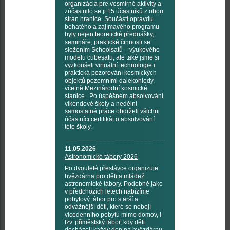
organizácia pre vesmírné aktivity a
zúčastnilo se ji 15 účastníků z obou
stran hranice. Součástí opravdu
bohatého a zajímavého programu
byly nejen teoretické přednášky,
semináře, praktické činnosti se
složením Schoolsatů – výukového
modelu cubesatu, ale také jsme si
vyzkoušeli virtuální technologie i
praktická pozorování kosmických
objektů pozemními dalekohledy,
včetně Mezinárodní kosmické
stanice. Po úspěšném absolvování
víkendové školy a nedělní
samostatné práce obdrželi všichni
účastníci certifikát o absolvování
této školy.
11.05.2026
Astronomické tábory 2026
Po dvouleté přestávce organizuje
hvězdárna pro děti a mládež
astronomické tábory. Podobně jako
v předchozích letech nabízíme
pobytový tábor pro starší a
odvážnější děti, které se nebojí
vícedenního pobytu mimo domov, i
tzv. příměstský tábor, kdy děti