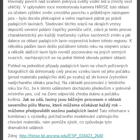
Rovinatý povrch nad svahem pokrývá světlý vodní led a zmrzlý oxid
uhličitý. V uplynulém roce monitorovala kamera HiRISE tuto oblast
za účelem zjištění změn zmrzlého povrchu s průběžným nástupem
jara – bylo docela překvapivé a velmi napínavé pátrat po právě
padajících lavinách. Sledování těchto srázů na okrajích vrstvy
depozitů severní polární čepičky pomůže určit, zda-li je tento proces
charakteristický pro každý marťanský cyklus sezónních změn a jak
dalece se oblast padajících lavin rozprostírá kolem tohoto regionu. K
několika pádům lavin došlo počátkem tohoto roku na stejném srázu
a několik dalších lavin bylo rovněž pozorováno na jiných strmých
svazích, nacházejících se na jedné třetině obvodu polární oblasti.
Pohled na jednotlivé případy padajících lavin na všech pořízených
fotografiích dá dohromady celý proces vzniku lavin od jeho počátku
(proud materiálu padajícího dolů po svahu) až do konce (vytvoření
nadýchaného oblaku prachu). Na základě pozorování z letošního
roku lze říci, že k těmto událostem docházelo především v polovině
místního jara, což na Zemi odpovídá zhruba dubnu a počátku
května.
Jak se zdá, laviny jsou běžným procesem v oblasti
severního pólu Marsu, které můžeme očekávat každý rok –
můžeme předpovědět sezónu padajících lavin!
Tato informace v
kombinaci s výsledky počítačového modelování zahrnujícího
chování materiálu, nám pomůže zjistit, co způsobuje tyto
dramatické události.
Zdroj:
http://hirise.lpl.arizona.edu/ESP_016423_2640