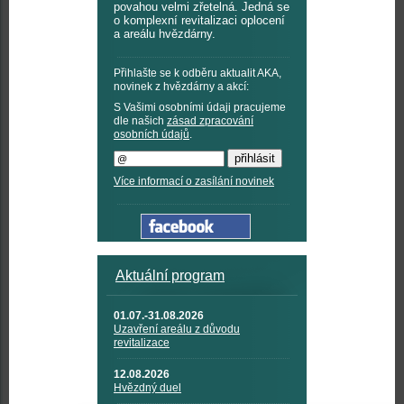
povahou velmi zřetelná. Jedná se
o komplexní revitalizaci oplocení
a areálu hvězdárny.
Přihlašte se k odběru aktualit AKA,
novinek z hvězdárny a akcí:
S Vašimi osobními údaji pracujeme
dle našich
zásad zpracování
osobních údajů
.
Více informací o zasílání novinek
Aktuální program
01.07.-31.08.2026
Uzavření areálu z důvodu
revitalizace
12.08.2026
Hvězdný duel