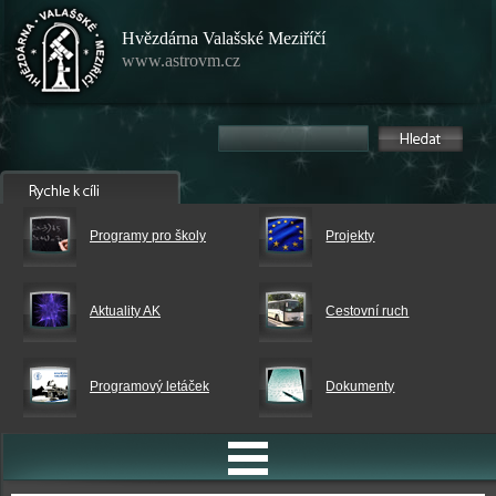
Hvězdárna Valašské Meziříčí
www.astrovm.cz
Programy pro školy
Projekty
Aktuality AK
Cestovní ruch
Programový letáček
Dokumenty