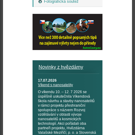
Fotografická soutež
Novinky z hvězdárny
17.07.2026
Víkend s nanosatelity
O víkendu 10. – 12. 7 2026 se
úspěšně uskutečnila Víkendová
škola návrhu a stavby nanosatelitů
v rámci projektu přeshraniční
spolupráce s názvem Rozvoj
vzdělávání v oblasti vývoje
nanosatelitů a kosmických
technologií. Akci pořádali oba
partneři projektu, Hvězdárna
Valašské Meziříčí, p. o. a Slovenská