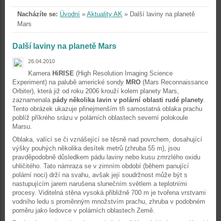
Nacházíte se:
Úvodní
»
Aktuality AK
»
Další laviny na planetě
Mars
Další laviny na planetě Mars
26.04.2010
Kamera
HiRISE
(High Resolution Imaging Science
Experiment) na palubě americké sondy
MRO
(Mars Reconnaissance
Orbiter), která již od roku 2006 krouží kolem planety Mars,
zaznamenala
pády několika lavin v polární oblasti rudé planety
.
Tento obrázek ukazuje přinejmenším tři samostatná oblaka prachu
poblíž příkrého srázu v polárních oblastech severní polokoule
Marsu.
Oblaka, valící se či vznášející se těsně nad povrchem, dosahující
výšky pouhých několika desítek metrů (zhruba 55 m), jsou
pravděpodobně důsledkem pádu laviny nebo kusu zmrzlého oxidu
uhličitého. Tato námraza se v zimním období (během panující
polární noci) drží na svahu, avšak její soudržnost může být s
nastupujícím jarem narušena slunečním světlem a teplotními
procesy. Viditelná stěna vysoká přibližně 700 m je tvořena vrstvami
vodního ledu s proměnným množstvím prachu, zhruba v podobném
poměru jako ledovce v polárních oblastech Země.