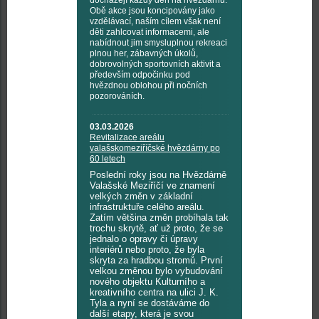
docházejí každý den na hvězdárnu.
Obě akce jsou koncipovány jako
vzdělávací, naším cílem však není
děti zahlcovat informacemi, ale
nabídnout jim smysluplnou rekreaci
plnou her, zábavných úkolů,
dobrovolných sportovních aktivit a
především odpočinku pod
hvězdnou oblohou při nočních
pozorováních.
03.03.2026
Revitalizace areálu
valašskomeziříčské hvězdárny po
60 letech
Poslední roky jsou na Hvězdárně
Valašské Meziříčí ve znamení
velkých změn v základní
infrastruktuře celého areálu.
Zatím většina změn probíhala tak
trochu skrytě, ať už proto, že se
jednalo o opravy či úpravy
interiérů nebo proto, že byla
skryta za hradbou stromů. První
velkou změnou bylo vybudování
nového objektu Kulturního a
kreativního centra na ulici J. K.
Tyla a nyní se dostáváme do
další etapy, která je svou