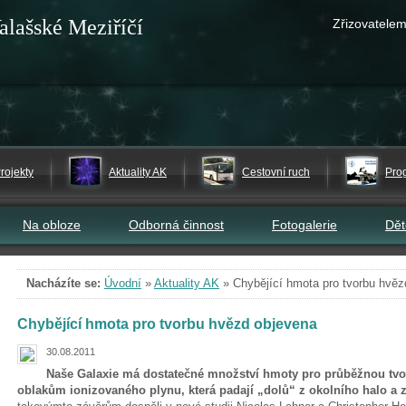
alašské Meziříčí
Zřizovatelem
rojekty
Aktuality AK
Cestovní ruch
Pro
Na obloze
Odborná činnost
Fotogalerie
Dě
Nacházíte se:
Úvodní
»
Aktuality AK
»
Chybějící hmota pro tvorbu hvěz
Chybějící hmota pro tvorbu hvězd objevena
30.08.2011
Naše Galaxie má dostatečné množství hmoty pro průběžnou tvor
oblakům ionizovaného plynu, která padají „dolů“ z okolního halo a 