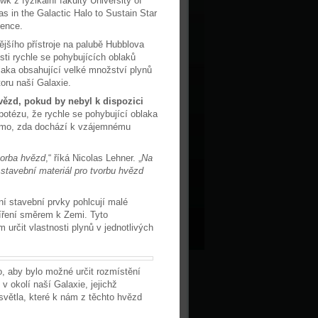
k z fyzikální fakulty University of
s in the Galactic Halo to Sustain Star
ience.
ějšího přístroje na palubě Hubblova
sti rychle se pohybujících oblaků
blaka obsahující velké množství plynů
toru naší Galaxie.
vězd, pokud by nebyl k dispozici
otézu, že rychle se pohybující oblaka
námo, zda dochází k vzájemnému
vorba hvězd
,“ říká Nicolas Lehner. „
Na
 stavební materiál pro tvorbu hvězd
ní stavební prvky pohlcují malé
šíření směrem k Zemi. Tyto
určit vlastnosti plynů v jednotlivých
to, aby bylo možné určit rozmístění
v okolí naší Galaxie, jejichž
světla, které k nám z těchto hvězd