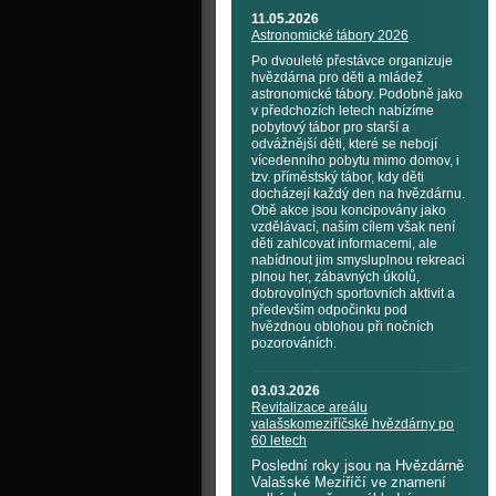
11.05.2026
Astronomické tábory 2026
Po dvouleté přestávce organizuje
hvězdárna pro děti a mládež
astronomické tábory. Podobně jako
v předchozích letech nabízíme
pobytový tábor pro starší a
odvážnější děti, které se nebojí
vícedenního pobytu mimo domov, i
tzv. příměstský tábor, kdy děti
docházejí každý den na hvězdárnu.
Obě akce jsou koncipovány jako
vzdělávací, naším cílem však není
děti zahlcovat informacemi, ale
nabídnout jim smysluplnou rekreaci
plnou her, zábavných úkolů,
dobrovolných sportovních aktivit a
především odpočinku pod
hvězdnou oblohou při nočních
pozorováních.
03.03.2026
Revitalizace areálu
valašskomeziříčské hvězdárny po
60 letech
Poslední roky jsou na Hvězdárně
Valašské Meziříčí ve znamení