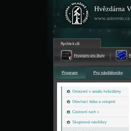
Hvězdárna V
www.astrovm.cz
Programy pro školy
P
Program
Pro návštěvníky
Omezení v areálu hvězdárny
Otevírací doba a vstupné
Cestovní ruch »
Skupinové návštěvy