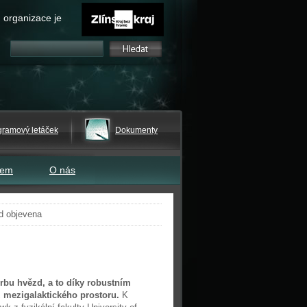
 organizace je
gramový letáček
Dokumenty
tem
O nás
d objevena
bu hvězd, a to díky robustním
z mezigalaktického prostoru.
K