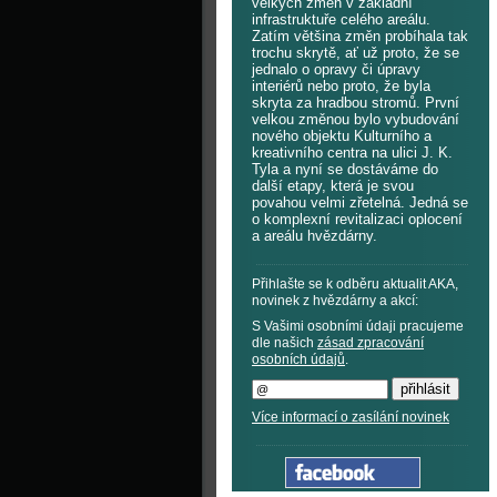
velkých změn v základní
infrastruktuře celého areálu.
Zatím většina změn probíhala tak
trochu skrytě, ať už proto, že se
jednalo o opravy či úpravy
interiérů nebo proto, že byla
skryta za hradbou stromů. První
velkou změnou bylo vybudování
nového objektu Kulturního a
kreativního centra na ulici J. K.
Tyla a nyní se dostáváme do
další etapy, která je svou
povahou velmi zřetelná. Jedná se
o komplexní revitalizaci oplocení
a areálu hvězdárny.
Přihlašte se k odběru aktualit AKA,
novinek z hvězdárny a akcí:
S Vašimi osobními údaji pracujeme
dle našich
zásad zpracování
osobních údajů
.
Více informací o zasílání novinek