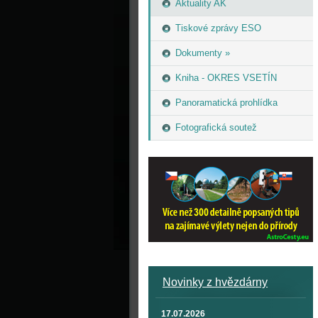
Aktuality AK
Tiskové zprávy ESO
Dokumenty »
Kniha - OKRES VSETÍN
Panoramatická prohlídka
Fotografická soutež
Novinky z hvězdárny
17.07.2026