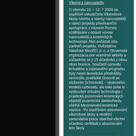
Víkend s nanosatelity
O víkendu 10. – 12. 7 2026 se
úspěšně uskutečnila Víkendová
škola návrhu a stavby nanosatelitů
v rámci projektu přeshraniční
spolupráce s názvem Rozvoj
vzdělávání v oblasti vývoje
nanosatelitů a kosmických
technologií. Akci pořádali oba
partneři projektu, Hvězdárna
Valašské Meziříčí, p. o. a Slovenská
organizácia pre vesmírné aktivity a
zúčastnilo se ji 15 účastníků z obou
stran hranice. Součástí opravdu
bohatého a zajímavého programu
byly nejen teoretické přednášky,
semináře, praktické činnosti se
složením Schoolsatů – výukového
modelu cubesatu, ale také jsme si
vyzkoušeli virtuální technologie i
praktická pozorování kosmických
objektů pozemními dalekohledy,
včetně Mezinárodní kosmické
stanice. Po úspěšném absolvování
víkendové školy a nedělní
samostatné práce obdrželi všichni
účastníci certifikát o absolvování
této školy.