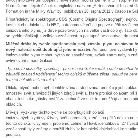
takovýmto závěrům dospěli v nové studii Nicolas Lehner a Christopher How
Notre Dame. Jejich článek s anglickým názvem „A Reservoir of Ionized Ga
Formation in the Milky Way“ byl publikován 26. srpna 2011 v časopise Sc
Prostřednictvím spektrografu
COS
(Cosmic Origins Spectrograph), nejnov
kosmického dalekohledu
HST
, astronomové vůbec poprvé měřili vzdáleno
ionizovaného plynu, již dříve pozorovaných na velké části oblohy. Tato o
se rychle přibližují z velkých vzdáleností a postupně se dostávají do pros
Mléčná dráha by rychle spotřebovala svoji zásobu plynu na stavbu h
nový materiál opět doplňující jeho množství.
Astronomové vyslovili hyp
ionizovaného plynu mohou být touto zásobárnou, avšak zatím nebylo z
ovlivňování s naší Galaxií.
„
Tyto nové poznatky vysvětlují, proč v naší Galaxii může stále probíhat t
základě znalosti vzdáleností těchto oblaků můžeme zjistit, odkud se bere
trvající několik miliard roků
.“
Oblaka plynů mohou být identifikována a studována, protože jejich základ
množství světla hvězd či jiných zdrojů světla, které proniká oblakem při 
charakteristické „otisky prstů“ zanechané ve spektru umožňují astronomům 
oblacích.
Dřívější výzkumy těchto rychle se pohybujících oblaků
ionizovaných plynů využívaly světlo kvasarů, které jsou příliš daleko na 
těchto oblaků. K vyřešení problému Lehner a Howk identifikovali 27 hvězd 
vzdálenosti byly známy a použili Hubblův kosmický dalekohled ke studia 
přichází.