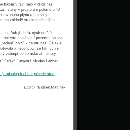
cházejí v tzv. halo v okolí naší
 rozmístěny v prostoru o poloměru 40
nizovaného plynu u poloviny
ní na základě studia vzdálených
 soustřeďují do různých směrů.
ti pokryta oblačností pozemní obloha
padání“ plynů k centru naší Galaxie.
malovala a nepohybují se tak rychle
terý vstoupí do zemské atmosféry.
í Galaxii
,“ uzavírá Nicolas Lehner.
y-missing-fuel-for-galactic-star-
autor: František Martinek