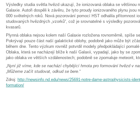
Výsledky studia světla hvězd ukazují, že ionizovaná oblaka se většinou na
Galaxie. Autoři dospěli k závěru, že tyto proudy ionizovaného plynu jsou
000 světelných roků. Nová pozorování pomocí HST odhalila přítomnost io
studovaných hvězdných „vzorků“, což je srovnatelné s výsledky pozorová
kvasarů.
Plynná oblaka nejsou kolem naší Galaxie rozložena rovnoměrně, spíše se
Pokrývají pouze část naší galaktické oblohy, podobně jako může být zčás
během dne. Tento výzkum rovněž potvrdil modely předpokládající pomalé „
Oblaka, která se nacházejí blíže k naší Galaxii, vypadají, jako by se zpo
jako oblaka ve větších vzdálenostech; podobně se zpomaluje meteorit, k
„
Nyní již víme, kde se nachází chybějící hmota pro formování hvězd v naš
„
Můžeme začít studovat, odkud se bere
.“
Zdroj:
http://newsinfo.nd.edu/news/25691-notre-dame-astrophysicists-identif
formation/