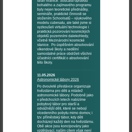
stran hranice. Součástí opravdu
bohatého a zajímavého programu
byly nejen teoretické přednášky,
semináře, praktické činnosti se
složením Schoolsatů – výukového
modelu cubesatu, ale také jsme si
vyzkoušeli virtuální technologie i
praktická pozorování kosmických
objektů pozemními dalekohledy,
včetně Mezinárodní kosmické
stanice. Po úspěšném absolvování
víkendové školy a nedělní
samostatné práce obdrželi všichni
účastníci certifikát o absolvování
této školy.
11.05.2026
Astronomické tábory 2026
Po dvouleté přestávce organizuje
hvězdárna pro děti a mládež
astronomické tábory. Podobně jako
v předchozích letech nabízíme
pobytový tábor pro starší a
odvážnější děti, které se nebojí
vícedenního pobytu mimo domov, i
tzv. příměstský tábor, kdy děti
docházejí každý den na hvězdárnu.
Obě akce jsou koncipovány jako
vzdělávací, naším cílem však není