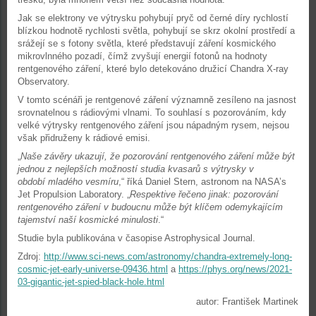
Jak se elektrony ve výtrysku pohybují pryč od černé díry rychlostí
blízkou hodnotě rychlosti světla, pohybují se skrz okolní prostředí a
srážejí se s fotony světla, které představují záření kosmického
mikrovlnného pozadí, čímž zvyšují energií fotonů na hodnoty
rentgenového záření, které bylo detekováno družicí Chandra X-ray
Observatory.
V tomto scénáři je rentgenové záření významně zesíleno na jasnost
srovnatelnou s rádiovými vlnami. To souhlasí s pozorováním, kdy
velké výtrysky rentgenového záření jsou nápadným rysem, nejsou
však přidruženy k rádiové emisi.
„
Naše závěry ukazují, že pozorování rentgenového záření může být
jednou z nejlepších možností studia kvasarů s výtrysky v
období mladého vesmíru
,“ říká Daniel Stern, astronom na NASA’s
Jet Propulsion Laboratory. „
Respektive řečeno jinak: pozorování
rentgenového záření v budoucnu může být klíčem odemykajícím
tajemství naší kosmické minulosti
.“
Studie byla publikována v časopise Astrophysical Journal.
Zdroj:
http://www.sci-news.com/astronomy/chandra-extremely-long-
cosmic-jet-early-universe-09436.html
a
https://phys.org/news/2021-
03-gigantic-jet-spied-black-hole.html
autor: František Martinek