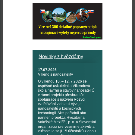
Novinky z hvězdárny
17.07.2026
Víkend s nanosatelity
O víkendu 10. – 12. 7 2026 se
úspěšně uskutečnila Víkendová
škola návrhu a stavby nanosatelitů
v rámci projektu přeshraniční
spolupráce s názvem Rozvoj
vzdělávání v oblasti vývoje
nanosatelitů a kosmických
technologií. Akci pořádali oba
partneři projektu, Hvězdárna
Valašské Meziříčí, p. o. a Slovenská
organizácia pre vesmírné aktivity a
zúčastnilo se ji 15 účastníků z obou