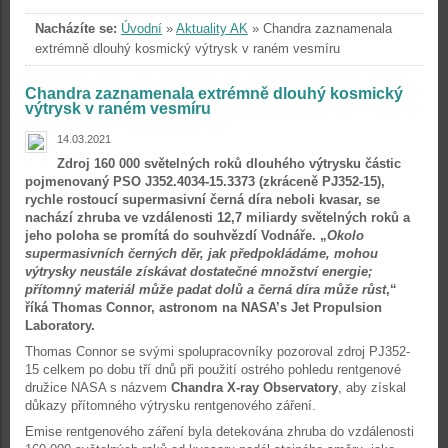
Nacházíte se:
Úvodní
»
Aktuality AK
»
Chandra zaznamenala
extrémně dlouhý kosmický výtrysk v raném vesmíru
Chandra zaznamenala extrémně dlouhý kosmický
výtrysk v raném vesmíru
14.03.2021
Zdroj 160 000 světelných roků dlouhého výtrysku částic
pojmenovaný PSO J352.4034-15.3373 (zkráceně PJ352-15),
rychle rostoucí supermasivní černá díra neboli kvasar, se
nachází zhruba ve vzdálenosti 12,7 miliardy světelných roků a
jeho poloha se promítá do souhvězdí Vodnáře. „
Okolo
supermasivních černých děr, jak předpokládáme, mohou
výtrysky neustále získávat dostatečné množství energie;
přítomný materiál může padat dolů a černá díra může růst
,“
říká Thomas Connor, astronom na NASA’s Jet Propulsion
Laboratory.
Thomas Connor se svými spolupracovníky pozoroval zdroj PJ352-
15 celkem po dobu tří dnů při použití ostrého pohledu rentgenové
družice NASA s názvem
Chandra X-ray Observatory
, aby získal
důkazy přítomného výtrysku rentgenového záření.
Emise rentgenového záření byla detekována zhruba do vzdálenosti