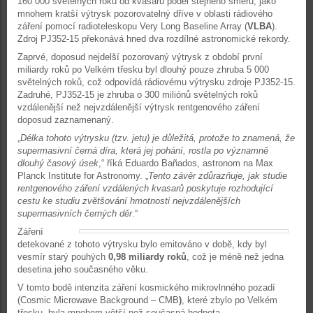
160 000 světelných roků od kvasaru podél stejného směru, jako
mnohem kratší výtrysk pozorovatelný dříve v oblasti rádiového
záření pomocí radioteleskopu Very Long Baseline Array (
VLBA
).
Zdroj PJ352-15 překonává hned dva rozdílné astronomické rekordy.
Zaprvé, doposud nejdelší pozorovaný výtrysk z období první
miliardy roků po Velkém třesku byl dlouhý pouze zhruba 5 000
světelných roků, což odpovídá rádiovému výtrysku zdroje PJ352-15.
Zadruhé, PJ352-15 je zhruba o 300 miliónů světelných roků
vzdálenější než nejvzdálenější výtrysk rentgenového záření
doposud zaznamenaný.
„
Délka tohoto výtrysku (tzv. jetu) je důležitá, protože to znamená, že
supermasivní černá díra, která jej pohání, rostla po významně
dlouhý časový úsek
,“ říká Eduardo Bañados, astronom na Max
Planck Institute for Astronomy. „
Tento závěr zdůrazňuje, jak studie
rentgenového záření vzdálených kvasarů poskytuje rozhodující
cestu ke studiu zvětšování hmotnosti nejvzdálenějších
supermasivních černých děr
.“
Záření
detekované z tohoto výtrysku bylo emitováno v době, kdy byl
vesmír starý pouhých
0,98 miliardy roků
, což je méně než jedna
desetina jeho současného věku.
V tomto bodě intenzita záření kosmického mikrovlnného pozadí
(Cosmic Microwave Background – CMB
)
, které zbylo po Velkém
třesku, byla mnohem větší než současná hodnota.