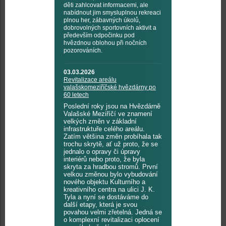
děti zahlcovat informacemi, ale
nabídnout jim smysluplnou rekreaci
plnou her, zábavných úkolů,
dobrovolných sportovních aktivit a
především odpočinku pod
hvězdnou oblohou při nočních
pozorováních.
03.03.2026
Revitalizace areálu
valašskomeziříčské hvězdárny po
60 letech
Poslední roky jsou na Hvězdárně
Valašské Meziříčí ve znamení
velkých změn v základní
infrastruktuře celého areálu.
Zatím většina změn probíhala tak
trochu skrytě, ať už proto, že se
jednalo o opravy či úpravy
interiérů nebo proto, že byla
skryta za hradbou stromů. První
velkou změnou bylo vybudování
nového objektu Kulturního a
kreativního centra na ulici J. K.
Tyla a nyní se dostáváme do
další etapy, která je svou
povahou velmi zřetelná. Jedná se
o komplexní revitalizaci oplocení