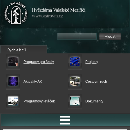
Hvězdárna Valašské Meziříčí
www.astrovm.cz
Programy pro školy
Projekty
Aktuality AK
Cestovní ruch
Programový letáček
Dokumenty