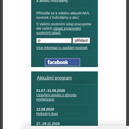
a areálu hvězdárny.
Přihlašte se k odběru aktualit AKA,
novinek z hvězdárny a akcí:
S Vašimi osobními údaji pracujeme
dle našich
zásad zpracování
osobních údajů
.
Více informací o zasílání novinek
Aktuální program
01.07.-31.08.2026
Uzavření areálu z důvodu
revitalizace
12.08.2026
Hvězdný duel
27.-29.11.2026
KOSMONAUTIKA, RAKETOVÁ