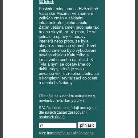
60 letech
Poslední roky jsou na Hvězdárně
Valašské Meziříčí ve znamení
velkých změn v základní
infrastruktuře celého areálu.
Zatím většina změn probíhala tak
trochu skrytě, ať už proto, že se
jednalo o opravy či úpravy
interiérů nebo proto, že byla
skryta za hradbou stromů. První
velkou změnou bylo vybudování
nového objektu Kulturního a
kreativního centra na ulici J. K.
Tyla a nyní se dostáváme do
další etapy, která je svou
povahou velmi zřetelná. Jedná se
o komplexní revitalizaci oplocení
a areálu hvězdárny.
Přihlašte se k odběru aktualit AKA,
novinek z hvězdárny a akcí:
S Vašimi osobními údaji pracujeme
dle našich
zásad zpracování
osobních údajů
.
Více informací o zasílání novinek