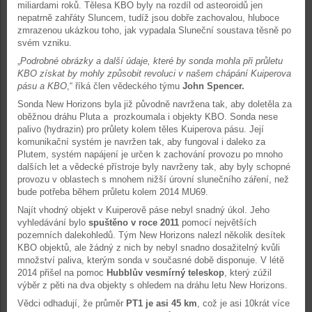
miliardami roků. Tělesa KBO byly na rozdíl od asteoroidů jen
nepatrně zahřáty Sluncem, tudíž jsou dobře zachovalou, hluboce
zmrazenou ukázkou toho, jak vypadala Sluneční soustava těsně po
svém vzniku.
„
Podrobné obrázky a další údaje, které by sonda mohla při průletu
KBO získat by mohly způsobit revoluci v našem chápání Kuiperova
pásu a KBO
,“ říká člen vědeckého týmu
John Spencer.
Sonda New Horizons byla již původně navržena tak, aby doletěla za
oběžnou dráhu Pluta a prozkoumala i objekty KBO. Sonda nese
palivo (hydrazin) pro průlety kolem těles Kuiperova pásu. Její
komunikační systém je navržen tak, aby fungoval i daleko za
Plutem, systém napájení je určen k zachování provozu po mnoho
dalších let a vědecké přístroje byly navrženy tak, aby byly schopné
provozu v oblastech s mnohem nižší úrovní slunečního záření, než
bude potřeba během průletu kolem 2014 MU69.
Najít vhodný objekt v Kuiperově páse nebyl snadný úkol. Jeho
vyhledávání bylo
spuštěno v roce 2011
pomocí největších
pozemních dalekohledů. Tým New Horizons nalezl několik desítek
KBO objektů, ale žádný z nich by nebyl snadno dosažitelný kvůli
množství paliva, kterým sonda v současné době disponuje. V létě
2014 přišel na pomoc
Hubblův vesmírný teleskop
, který zúžil
výběr z pěti na dva objekty s ohledem na dráhu letu New Horizons.
Vědci odhadují, že průměr
PT1 je asi 45 km
, což je asi 10krát více