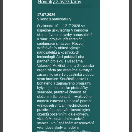
Novinky z hvězdárny
17.07.2026
Víkend s nanosatelity
O víkendu 10. – 12. 7 2026 se
úspěšně uskutečnila Víkendová
škola návrhu a stavby nanosatelitů
v rámci projektu přeshraniční
spolupráce s názvem Rozvoj
vzdělávání v oblasti vývoje
nanosatelitů a kosmických
technologií. Akci pořádali oba
partneři projektu, Hvězdárna
Valašské Meziříčí, p. o. a Slovenská
organizácia pre vesmírné aktivity a
zúčastnilo se ji 15 účastníků z obou
stran hranice. Součástí opravdu
bohatého a zajímavého programu
byly nejen teoretické přednášky,
semináře, praktické činnosti se
složením Schoolsatů – výukového
modelu cubesatu, ale také jsme si
vyzkoušeli virtuální technologie i
praktická pozorování kosmických
objektů pozemními dalekohledy,
včetně Mezinárodní kosmické
stanice. Po úspěšném absolvování
víkendové školy a nedělní