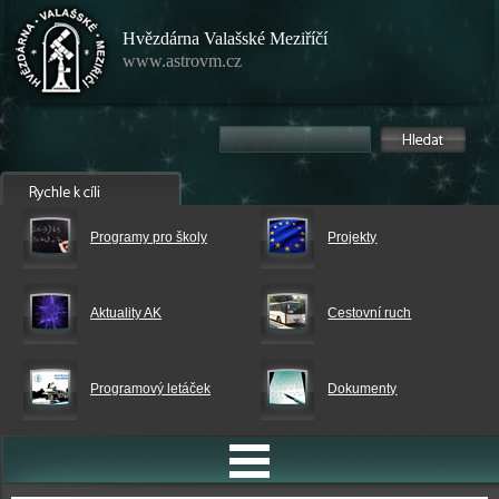
Hvězdárna Valašské Meziříčí
www.astrovm.cz
Programy pro školy
Projekty
Aktuality AK
Cestovní ruch
Programový letáček
Dokumenty