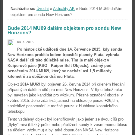
Nacházíte se:
Úvodní
»
Aktuality AK
»
Bude 2014 MU69 dalším
objektem pro sondu New Horizons?
Bude 2014 MU69 dalším objektem pro sondu New
Horizons?
04.09.2015
Po historické události dne 14. července 2015, kdy sonda
New Horizons prolétla kolem trpasličí planety Pluta, vybrala
NASA další cíl této důležité mise. Tím je malý objekt v
Kuiperově páse (KBO - Kuiper Belt Objects), známý pod
označením 2014 MU69, který se nachází asi 1,5 miliardy
kilometrů za oběžnou dráhou Pluta.
Objekt
2014 MU69
byl objeven 26. června 2014 při cíleném hledání
případných dalších cílů pro misi New Horizons. V říjnu téhož roku
byl navržen jako kandidát pro výzkum. Přesné označení obdržel v
květnu 2015. Jeho zdánlivá jasnost na obloze je pouze +26,8m,
spolehlivé pozorování je možné pouze z Hubblova kosmického
teleskopu.
Tento vzdálený objekt byl identifikován jako jeden ze dvou cílů pro
„flyby“ misi (blízký průlet nebo přiblížení sondy k vesmírnému tělesu
za účelem výzkumu) a byl také doporučen NASA New Horizons