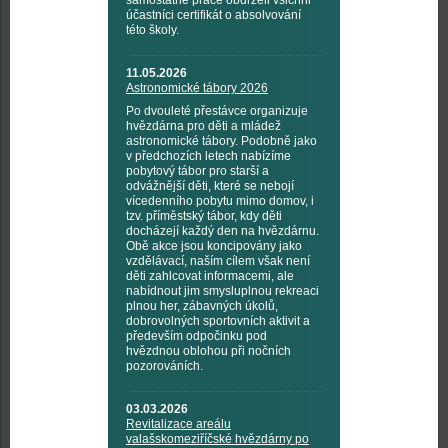
samostatné práce obdrželi všichni
účastníci certifikát o absolvování
této školy.
11.05.2026
Astronomické tábory 2026
Po dvouleté přestávce organizuje
hvězdárna pro děti a mládež
astronomické tábory. Podobně jako
v předchozích letech nabízíme
pobytový tábor pro starší a
odvážnější děti, které se nebojí
vícedenního pobytu mimo domov, i
tzv. příměstský tábor, kdy děti
docházejí každý den na hvězdárnu.
Obě akce jsou koncipovány jako
vzdělávací, naším cílem však není
děti zahlcovat informacemi, ale
nabídnout jim smysluplnou rekreaci
plnou her, zábavných úkolů,
dobrovolných sportovních aktivit a
především odpočinku pod
hvězdnou oblohou při nočních
pozorováních.
03.03.2026
Revitalizace areálu
valašskomeziříčské hvězdárny po