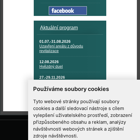
Aktuální program
01.07.-31.08.2026
Uzavření areálu z důvodu
revitalizace
12.08.2026
Hvězdný duel
27.-29.11.2026
KOSMONAUTIKA, RAKETOVÁ
TECHNIKA A KOSMICKÉ
Používáme soubory cookies
TECHNOLOGIE
Tyto webové stránky používají soubory
cookies a další sledovací nástroje s cílem
vylepšení uživatelského prostředí, zobrazení
přizpůsobeného obsahu a reklam, analýzy
návštěvnosti webových stránek a zjištění
zdroje návštěvnosti.