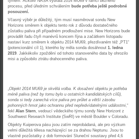
týmem. Ačkoliv NASA vybrala 2014 MU69 v rámci běžného
procesu, před úředním schválením
bude potřeba ještě podrobné
posouzení.
Včasný výběr je důležitý, tým musí nasměrovat sondu New
Horizons směrem k objektu tento rok z důvodu dostatečného
zůstatku paliva při případném prodloužení mise. New Horizons bude
provádět řadu čtyři manévrů koncem října a začátkem listopadu
nastaví kurz směrem k objektu 2014 MU69, přezdívaném též „PT1“
(potencionální cíl 1), kterého by měla sonda dosáhnout
1. ledna
2019
. Jakkékoliv zpoždění od tohoto stanoveného data by ohrozilo
misi a způsobilo ztrátu drahocenného paliva.
„
Objekt 2014 MU69 je skvělá volba. K dosažení objektu je potřeba
méně paliva (než by tomu bylo u ostatních kandidátských cílů),
sonda si tedy zanechá více paliva pro průlet a větší zásobu
pohonných hmot jako ochrannu před nepředvídatelnými událostmi
,“
řekl
Alan Stern
, vedoucí vědeckého týmu sondy New Horizont z
Southwest Research Institute (SwRI) ve městě Boulder v Coloradu.
Objekty Kuiperova pásu jsou zatím neprobádaná, ale pro výzkum
velmi důležitá tělesa nacházející se za drahou Neptunu. Jsou to
vlastně pozůstatky z dob formování Sluneční soustavy před 4,6