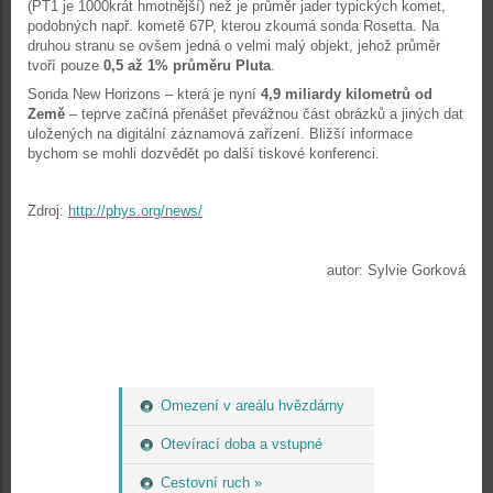
(PT1 je 1000krát hmotnější) než je průměr jader typických komet,
podobných např. kometě 67P, kterou zkoumá sonda Rosetta. Na
druhou stranu se ovšem jedná o velmi malý objekt, jehož průměr
tvoří pouze
0,5 až 1% průměru Pluta
.
Sonda New Horizons – která je nyní
4,9 miliardy kilometrů od
Země
– teprve začíná přenášet převážnou část obrázků a jiných dat
uložených na digitální záznamová zařízení. Bližší informace
bychom se mohli dozvědět po další tiskové konferenci.
Zdroj:
http://phys.org/news/
autor: Sylvie Gorková
Omezení v areálu hvězdárny
Otevírací doba a vstupné
Cestovní ruch »