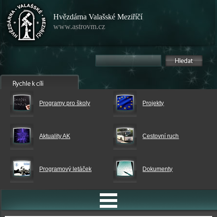
Hvězdárna Valašské Meziříčí
www.astrovm.cz
Programy pro školy
Projekty
Aktuality AK
Cestovní ruch
Programový letáček
Dokumenty