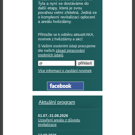
Tyla a nyní se dostáváme do
další etapy, která je svou
povahou velmi zřetelná. Jedná se
o komplexní revitalizaci oplocení
a areálu hvězdárny.
Přihlašte se k odběru aktualit AKA,
novinek z hvězdárny a akcí:
S Vašimi osobními údaji pracujeme
dle našich
zásad zpracování
osobních údajů
.
Více informací o zasílání novinek
Aktuální program
01.07.-31.08.2026
Uzavření areálu z důvodu
revitalizace