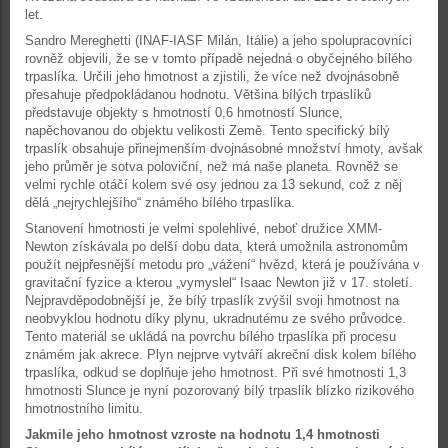
let.
Sandro Mereghetti (INAF-IASF Milán, Itálie) a jeho spolupracovníci
rovněž objevili, že se v tomto případě nejedná o obyčejného bílého
trpaslíka. Určili jeho hmotnost a zjistili, že více než dvojnásobně
přesahuje předpokládanou hodnotu. Většina bílých trpaslíků
představuje objekty s hmotností 0,6 hmotností Slunce,
napěchovanou do objektu velikosti Země. Tento specifický bílý
trpaslík obsahuje přinejmenším dvojnásobné množství hmoty, avšak
jeho průměr je sotva poloviční, než má naše planeta. Rovněž se
velmi rychle otáčí kolem své osy jednou za 13 sekund, což z něj
dělá „nejrychlejšího“ známého bílého trpaslíka.
Stanovení hmotnosti je velmi spolehlivé, neboť družice XMM-
Newton získávala po delší dobu data, která umožnila astronomům
použít nejpřesnější metodu pro „vážení“ hvězd, která je používána v
gravitační fyzice a kterou „vymyslel“ Isaac Newton již v 17. století.
Nejpravděpodobnější je, že bílý trpaslík zvýšil svoji hmotnost na
neobvyklou hodnotu díky plynu, ukradnutému ze svého průvodce.
Tento materiál se ukládá na povrchu bílého trpaslíka při procesu
známém jak akrece. Plyn nejprve vytváří akreční disk kolem bílého
trpaslíka, odkud se doplňuje jeho hmotnost. Při své hmotnosti 1,3
hmotnosti Slunce je nyní pozorovaný bílý trpaslík blízko rizikového
hmotnostního limitu.
Jakmile jeho hmotnost vzroste na hodnotu 1,4 hmotnosti