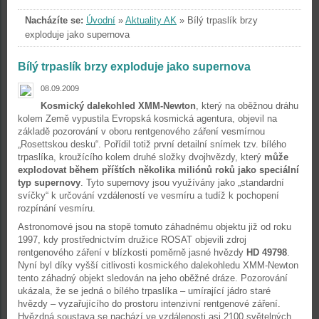
Nacházíte se:
Úvodní
»
Aktuality AK
»
Bílý trpaslík brzy
exploduje jako supernova
Bílý trpaslík brzy exploduje jako supernova
08.09.2009
Kosmický dalekohled XMM-Newton
, který na oběžnou dráhu
kolem Země vypustila Evropská kosmická agentura, objevil na
základě pozorování v oboru rentgenového záření vesmírnou
„Rosettskou desku“. Pořídil totiž první detailní snímek tzv. bílého
trpaslíka, kroužícího kolem druhé složky dvojhvězdy, který
může
explodovat během příštích několika miliónů roků jako speciální
typ supernovy
. Tyto supernovy jsou využívány jako „standardní
svíčky“ k určování vzdáleností ve vesmíru a tudíž k pochopení
rozpínání vesmíru.
Astronomové jsou na stopě tomuto záhadnému objektu již od roku
1997, kdy prostřednictvím družice ROSAT objevili zdroj
rentgenového záření v blízkosti poměrně jasné hvězdy
HD 49798
.
Nyní byl díky vyšší citlivosti kosmického dalekohledu XMM-Newton
tento záhadný objekt sledován na jeho oběžné dráze. Pozorování
ukázala, že se jedná o bílého trpaslíka – umírající jádro staré
hvězdy – vyzařujícího do prostoru intenzivní rentgenové záření.
Hvězdná soustava se nachází ve vzdálenosti asi 2100 světelných