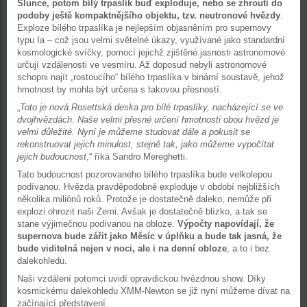
Slunce, potom bílý trpaslík buď exploduje, nebo se zhroutí do
podoby ještě kompaktnějšího objektu, tzv. neutronové hvězdy
.
Exploze bílého trpaslíka je nejlepším objasněním pro supernovy
typu Ia – což jsou velmi světelné úkazy, využívané jako standardní
kosmologické svíčky, pomocí jejichž zjištěné jasnosti astronomové
určují vzdálenosti ve vesmíru. Až doposud nebyli astronomové
schopni najít „rostoucího“ bílého trpaslíka v binární soustavě, jehož
hmotnost by mohla být určena s takovou přesností.
„
Toto je nová Rosettská deska pro bílé trpaslíky, nacházející se ve
dvojhvězdách. Naše velmi přesné určení hmotnosti obou hvězd je
velmi důležité. Nyní je můžeme studovat dále a pokusit se
rekonstruovat jejich minulost, stejně tak, jako můžeme vypočítat
jejich budoucnost
,“ říká Sandro Mereghetti.
Tato budoucnost pozorovaného bílého trpaslíka bude velkolepou
podívanou. Hvězda pravděpodobně exploduje v období nejbližších
několika miliónů roků. Protože je dostatečně daleko, nemůže při
explozi ohrozit naši Zemi. Avšak je dostatečně blízko, a tak se
stane výjimečnou podívanou na obloze.
Výpočty napovídají, že
supernova bude zářit jako Měsíc v úplňku a bude tak jasná, že
bude viditelná nejen v noci, ale i na denní obloze
, a to i bez
dalekohledu.
Naši vzdálení potomci uvidí opravdickou hvězdnou show. Díky
kosmickému dalekohledu XMM-Newton se již nyní můžeme dívat na
začínající představení.