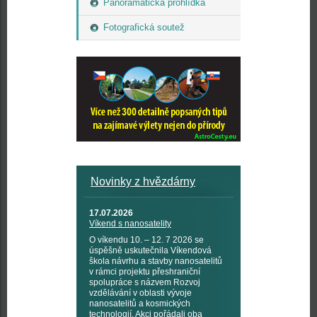
Panoramatická prohlídka
Fotografická soutež
Novinky z hvězdárny
17.07.2026
Víkend s nanosatelity
O víkendu 10. – 12. 7 2026 se
úspěšně uskutečnila Víkendová
škola návrhu a stavby nanosatelitů
v rámci projektu přeshraniční
spolupráce s názvem Rozvoj
vzdělávání v oblasti vývoje
nanosatelitů a kosmických
technologií. Akci pořádali oba