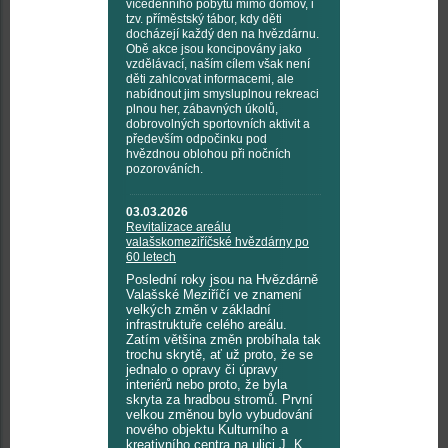
vícedenního pobytu mimo domov, i
tzv. příměstský tábor, kdy děti
docházejí každý den na hvězdárnu.
Obě akce jsou koncipovány jako
vzdělávací, naším cílem však není
děti zahlcovat informacemi, ale
nabídnout jim smysluplnou rekreaci
plnou her, zábavných úkolů,
dobrovolných sportovních aktivit a
především odpočinku pod
hvězdnou oblohou při nočních
pozorováních.
03.03.2026
Revitalizace areálu
valašskomeziříčské hvězdárny po
60 letech
Poslední roky jsou na Hvězdárně
Valašské Meziříčí ve znamení
velkých změn v základní
infrastruktuře celého areálu.
Zatím většina změn probíhala tak
trochu skrytě, ať už proto, že se
jednalo o opravy či úpravy
interiérů nebo proto, že byla
skryta za hradbou stromů. První
velkou změnou bylo vybudování
nového objektu Kulturního a
kreativního centra na ulici J. K.