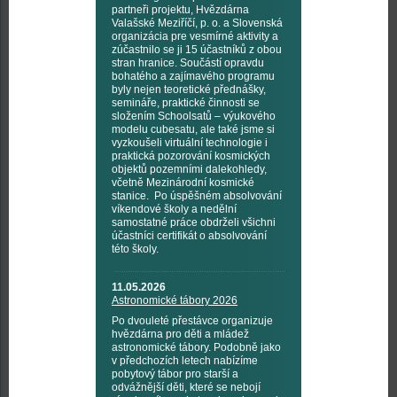
partneři projektu, Hvězdárna
Valašské Meziříčí, p. o. a Slovenská
organizácia pre vesmírné aktivity a
zúčastnilo se ji 15 účastníků z obou
stran hranice. Součástí opravdu
bohatého a zajímavého programu
byly nejen teoretické přednášky,
semináře, praktické činnosti se
složením Schoolsatů – výukového
modelu cubesatu, ale také jsme si
vyzkoušeli virtuální technologie i
praktická pozorování kosmických
objektů pozemními dalekohledy,
včetně Mezinárodní kosmické
stanice. Po úspěšném absolvování
víkendové školy a nedělní
samostatné práce obdrželi všichni
účastníci certifikát o absolvování
této školy.
11.05.2026
Astronomické tábory 2026
Po dvouleté přestávce organizuje
hvězdárna pro děti a mládež
astronomické tábory. Podobně jako
v předchozích letech nabízíme
pobytový tábor pro starší a
odvážnější děti, které se nebojí