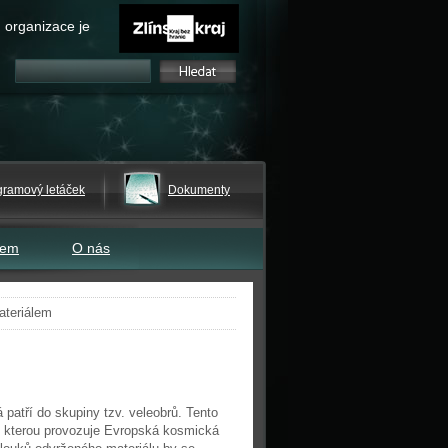
 organizace je
gramový letáček
Dokumenty
tem
O nás
ateriálem
á patří do skupiny tzv. veleobrů. Tento
, kterou provozuje Evropská kosmická