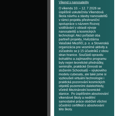
Víkend s nanosatelity
O víkendu 10. – 12. 7 2026 se
úspěšně uskutečnila Víkendová
škola návrhu a stavby nanosatelitů
v rámci projektu přeshraniční
spolupráce s názvem Rozvoj
vzdělávání v oblasti vývoje
nanosatelitů a kosmických
technologií. Akci pořádali oba
partneři projektu, Hvězdárna
Valašské Meziříčí, p. o. a Slovenská
organizácia pre vesmírné aktivity a
zúčastnilo se ji 15 účastníků z obou
stran hranice. Součástí opravdu
bohatého a zajímavého programu
byly nejen teoretické přednášky,
semináře, praktické činnosti se
složením Schoolsatů – výukového
modelu cubesatu, ale také jsme si
vyzkoušeli virtuální technologie i
praktická pozorování kosmických
objektů pozemními dalekohledy,
včetně Mezinárodní kosmické
stanice. Po úspěšném absolvování
víkendové školy a nedělní
samostatné práce obdrželi všichni
účastníci certifikát o absolvování
této školy.