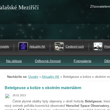
alašské Meziříčí
Zřizovatelem
rojekty
Aktuality AK
Cestovní ruch
Pro
Na obloze
Odborná činnost
Fotogalerie
Dě
Nacházíte se:
Úvodní
»
Aktuality AK
»
Betelgeuse a kolize s okolním m
Betelgeuse a kolize s okolním materiálem
28.01.2013
Četné plynné obálky byly objeveny v okolí hvězdy
Betelgeuse
, kter
nový snímek pořídila kosmická observatoř
Herschel Space Observatory