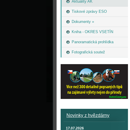
Aktuality AK
Tiskové zprávy ESO
Dokumenty »
Kniha - OKRES VSETÍN
Panoramatická prohlídka
Fotografická soutež
Novinky z hvězdárny
17.07.2026