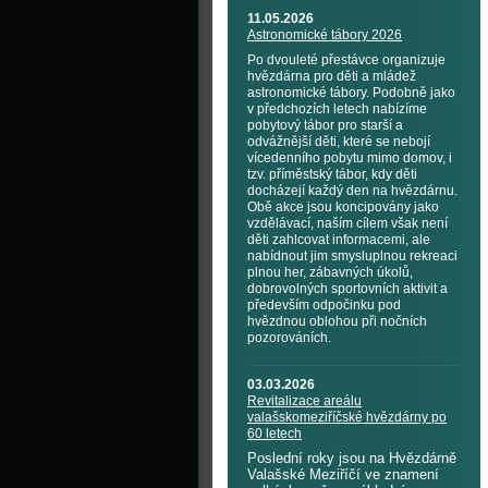
11.05.2026
Astronomické tábory 2026
Po dvouleté přestávce organizuje
hvězdárna pro děti a mládež
astronomické tábory. Podobně jako
v předchozích letech nabízíme
pobytový tábor pro starší a
odvážnější děti, které se nebojí
vícedenního pobytu mimo domov, i
tzv. příměstský tábor, kdy děti
docházejí každý den na hvězdárnu.
Obě akce jsou koncipovány jako
vzdělávací, naším cílem však není
děti zahlcovat informacemi, ale
nabídnout jim smysluplnou rekreaci
plnou her, zábavných úkolů,
dobrovolných sportovních aktivit a
především odpočinku pod
hvězdnou oblohou při nočních
pozorováních.
03.03.2026
Revitalizace areálu
valašskomeziříčské hvězdárny po
60 letech
Poslední roky jsou na Hvězdárně
Valašské Meziříčí ve znamení