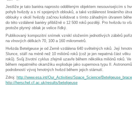
Jestliže je tato bariéra naprosto odděleným objektem nesouvisejícím s
pohyb hvězdy a s ní spojených oblouků, a také vzdálenost lineárního útv
oblouky v okolí hvězdy začnou kolidovat s tímto záhadným útvarem běh
do této vzdálené bariéry přibližně o 12 500 roků později. Pro hvězdu to
protože plynný oblak je velice řídký.
Publikovaný kompozitní snímek vznikl složením jednotlivých záběrů poří
na vlnových délkách 70, 100 a 160 mikrometrů.
Hvězda Betelgeuse je od Země vzdálena 640 světelných roků. Její hmotn
Slunce, stáří na méně než 10 miliónů roků (což je jen nepatrná část věku S
roků). Svůj životní cyklus zřejmě uzavře během několika miliónů roků. Ve
během nepatrného okamžiku exploduje jako supernova typu II. Astronomům
podrobností vývoj hmotných hvězd během jejich stárnutí.
Zdroj:
http://www.esa.int/Our_Activities/Space_Science/Betelgeuse_brace
http://herschel.cf.ac.uk/results/betelgeuse