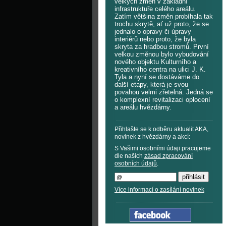
velkých změn v základní
infrastruktuře celého areálu.
Zatím většina změn probíhala tak
trochu skrytě, ať už proto, že se
jednalo o opravy či úpravy
interiérů nebo proto, že byla
skryta za hradbou stromů. První
velkou změnou bylo vybudování
nového objektu Kulturního a
kreativního centra na ulici J. K.
Tyla a nyní se dostáváme do
další etapy, která je svou
povahou velmi zřetelná. Jedná se
o komplexní revitalizaci oplocení
a areálu hvězdárny.
Přihlašte se k odběru aktualit AKA,
novinek z hvězdárny a akcí:
S Vašimi osobními údaji pracujeme
dle našich
zásad zpracování
osobních údajů
.
Více informací o zasílání novinek