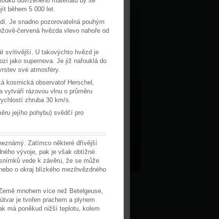
louků odvrženého materiálu by se
jít během 5 000 let.
dí. Je snadno pozorovatelná pouhým
anžově-červená hvězda vlevo nahoře od
t svítivější. U takovýchto hvězd je
zi jako supernova. Je již nafouklá do
vrstev své atmosféry.
ká kosmická observatoř Herschel,
a vytváří rázovou vlnu o průměru
ychlostí zhruba 30 km/s.
ru jejího pohybu) svědčí pro
 neznámý. Zatímco některé dřívější
zdného vývoje, pak je však obtížné
ch snímků vede k závěru, že se může
 nebo o okraj blízkého mezihvězdného
d Země mnohem více než Betelgeuse,
útvar je tvořen prachem a plynem
ak má poněkud nižší teplotu, kolem