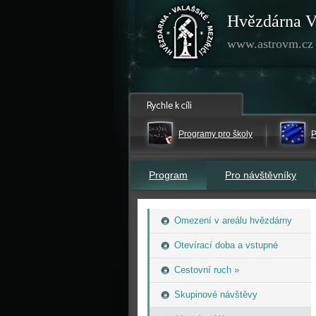
Hvězdárna V
www.astrovm.cz
Programy pro školy
P
Program
Pro návštěvníky
Omezení v areálu hvězdárny
Otevírací doba a vstupné
Cestovní ruch »
Skupinové návštěvy