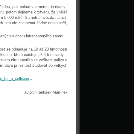
 hvězdou, pak pokud vezmeme do úvahy
aru, potom dojdeme k závěru, že vnější
em 5 000 roků. Samotná hvězda narazí
 však nebude znamenat žádné nebezpečí,
zených v oboru infračerveného záření
ost se odhaduje na 10 až 20 hmotností
lunce, které existuje již 4,5 miliardy
 svém nitru spotřebuje veškeré palivo a
 dává příležitost studovat do velkých
s_for_a_collision
a
autor: František Martinek