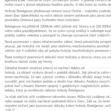
agentura
ESA
. Hvězda se svým „ochranným štítem“ v podobě četných ob
mohla srazit s dosud netušenou hradbou prachu. K této kolizi by mohlo do
Hvězda Betelgeuse představuje rameno lovce Orióna – známého souhvěz
okem (bez dalekohledu) na noční obloze severní polokoule jako jasná or
proslulého Oriónova pásu tvořeného třemi hvězdami.
Betelgeuse má přibližně 1000krát větší průměr než Slunce a je 100 000krá
velmi velká pravděpodobnost, že ve svém vývoji směřují k velkolepé explo
podoby rudého veleobra a postupně se zbavuje významné části vnějších 
Nová pozorování v oboru infračerveného záření, která uskutečnila evrops
ukazují, jak hvězdný vítr naráží proti okolnímu mezihvězdnému prostředí 
větším než 4 světelné roky při pohybu hvězdy mezihvězdným prostorem r
Řada rozbitých prachových oblouků mezi hvězdou a rázovou vlnou (ve smě
bouřlivou historii ztráty její hmoty.
Záhadná lineární struktura (vlevo) se nachází daleko od
hvězdy, za oblastí výskytu útvarů v podobě oblouků. Její původ je zatím
teorie navrhovaly, že tato „závora“ vznikla v důsledku dřívější etapy hvě
vysvětlit, proč má lineární podobu a nikoliv tvar oblouku. Analýza nový
jednat buď o lineární filament spojený s galaktickým magnetickým polem
oblaku, který je osvětlován zářením hvězdy Betelgeuse.
Je však obtížné určit vzdálenost takového útvaru. Může být vzdálený o
nebo naopak se může nacházet podstatně blíže k Zemi. Zdá se, že tento 
stejného složení jako pozorované oblouky kolem hvězdy Betelgeuse, avš
-210 °C.