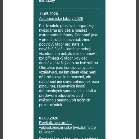
této školy.
11.05.2026
Astronomické tábory 2026
Po dvouleté přestávce organizuje
hvězdárna pro děti a mládež
astronomické tábory. Podobně jako
v předchozích letech nabízíme
pobytový tábor pro starší a
odvážnější děti, které se nebojí
vícedenního pobytu mimo domov, i
tzv. příměstský tábor, kdy děti
docházejí každý den na hvězdárnu.
Obě akce jsou koncipovány jako
vzdělávací, naším cílem však není
děti zahlcovat informacemi, ale
nabídnout jim smysluplnou rekreaci
plnou her, zábavných úkolů,
dobrovolných sportovních aktivit a
především odpočinku pod
hvězdnou oblohou při nočních
pozorováních.
03.03.2026
Revitalizace areálu
valašskomeziříčské hvězdárny po
60 letech