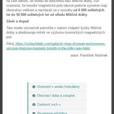
na celé obloze, od středu do anticentra naší Mléčné dráhy, což
znamená, že toroidní magnetická pole takové podivné symetrie mají
obrovskou velikost a nacházejí se v rozsahu
od 6 000 světelných
let do 50 000 světelných let od středu Mléčné dráhy
.
Závěr a dopad
Tato studie významně pokročila v našem chápání fyziky Mléčné
dráhy a představuje milník ve výzkumu kosmických magnetických
polí.
Zdroj:
https://scitechdaily.com/galactic-rings-of-power-astronomers-
uncover-massive-magnetic-toroids-in-the-milky-way-halo/
autor: František Martinek
Omezení v areálu hvězdárny
Otevírací doba a vstupné
Cestovní ruch »
Skupinové návštěvy