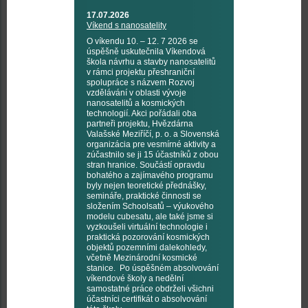
17.07.2026
Víkend s nanosatelity
O víkendu 10. – 12. 7 2026 se
úspěšně uskutečnila Víkendová
škola návrhu a stavby nanosatelitů
v rámci projektu přeshraniční
spolupráce s názvem Rozvoj
vzdělávání v oblasti vývoje
nanosatelitů a kosmických
technologií. Akci pořádali oba
partneři projektu, Hvězdárna
Valašské Meziříčí, p. o. a Slovenská
organizácia pre vesmírné aktivity a
zúčastnilo se ji 15 účastníků z obou
stran hranice. Součástí opravdu
bohatého a zajímavého programu
byly nejen teoretické přednášky,
semináře, praktické činnosti se
složením Schoolsatů – výukového
modelu cubesatu, ale také jsme si
vyzkoušeli virtuální technologie i
praktická pozorování kosmických
objektů pozemními dalekohledy,
včetně Mezinárodní kosmické
stanice. Po úspěšném absolvování
víkendové školy a nedělní
samostatné práce obdrželi všichni
účastníci certifikát o absolvování