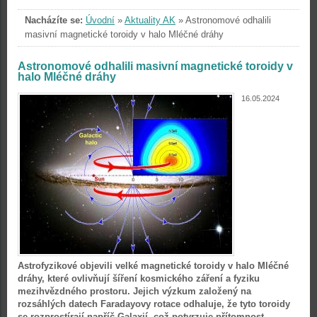
Nacházíte se:
Úvodní
»
Aktuality AK
»
Astronomové odhalili
masivní magnetické toroidy v halo Mléčné dráhy
Astronomové odhalili masivní magnetické toroidy v
halo Mléčné dráhy
16.05.2024
Astrofyzikové objevili velké magnetické toroidy v halo Mléčné
dráhy, které ovlivňují šíření kosmického záření a fyziku
mezihvězdného prostoru. Jejich výzkum založený na
rozsáhlých datech Faradayovy rotace odhaluje, že tyto toroidy
se rozprostírají napříč Galaxií, což potvrzuje přítomnost