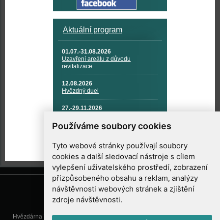
Aktuální program
01.07.-31.08.2026
Uzavření areálu z důvodu
revitalizace
12.08.2026
Hvězdný duel
27.-29.11.2026
KOSMONAUTIKA, RAKETOVÁ
TECHNIKA A KOSMICKÉ
Používáme soubory cookies
TECHNOLOGIE
Tyto webové stránky používají soubory
cookies a další sledovací nástroje s cílem
vylepšení uživatelského prostředí, zobrazení
přizpůsobeného obsahu a reklam, analýzy
návštěvnosti webových stránek a zjištění
zdroje návštěvnosti.
Hvězdárna Valašské Meziříčí, příspěvková organizace, Vsetínská 78, 757