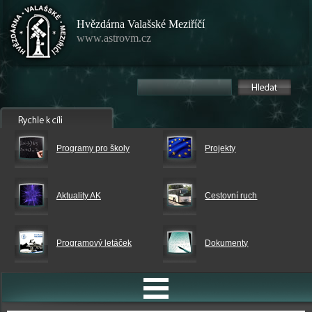
Hvězdárna Valašské Meziříčí
www.astrovm.cz
Programy pro školy
Projekty
Aktuality AK
Cestovní ruch
Programový letáček
Dokumenty