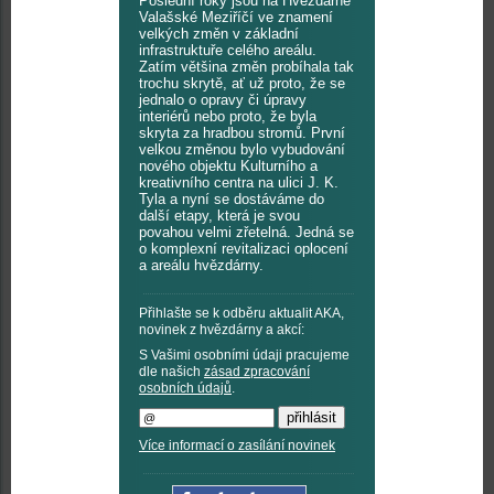
Poslední roky jsou na Hvězdárně
Valašské Meziříčí ve znamení
velkých změn v základní
infrastruktuře celého areálu.
Zatím většina změn probíhala tak
trochu skrytě, ať už proto, že se
jednalo o opravy či úpravy
interiérů nebo proto, že byla
skryta za hradbou stromů. První
velkou změnou bylo vybudování
nového objektu Kulturního a
kreativního centra na ulici J. K.
Tyla a nyní se dostáváme do
další etapy, která je svou
povahou velmi zřetelná. Jedná se
o komplexní revitalizaci oplocení
a areálu hvězdárny.
Přihlašte se k odběru aktualit AKA,
novinek z hvězdárny a akcí:
S Vašimi osobními údaji pracujeme
dle našich
zásad zpracování
osobních údajů
.
Více informací o zasílání novinek