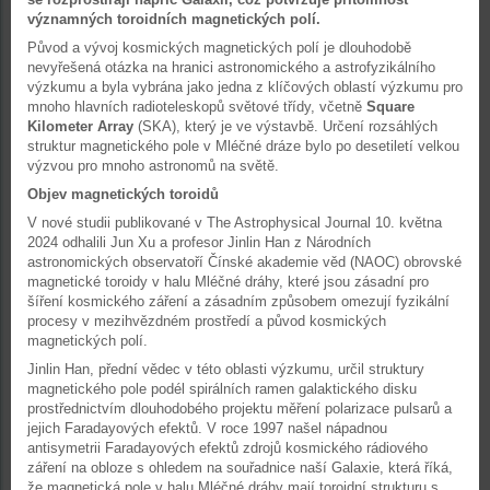
významných toroidních magnetických polí.
Původ a vývoj kosmických magnetických polí je dlouhodobě
nevyřešená otázka na hranici astronomického a astrofyzikálního
výzkumu a byla vybrána jako jedna z klíčových oblastí výzkumu pro
mnoho hlavních radioteleskopů světové třídy, včetně
Square
Kilometer Array
(SKA), který je ve výstavbě. Určení rozsáhlých
struktur magnetického pole v Mléčné dráze bylo po desetiletí velkou
výzvou pro mnoho astronomů na světě.
Objev magnetických toroidů
V nové studii publikované v The Astrophysical Journal 10. května
2024 odhalili Jun Xu a profesor Jinlin Han z Národních
astronomických observatoří Čínské akademie věd (NAOC) obrovské
magnetické toroidy v halu Mléčné dráhy, které jsou zásadní pro
šíření kosmického záření a zásadním způsobem omezují fyzikální
procesy v mezihvězdném prostředí a původ kosmických
magnetických polí.
Jinlin Han, přední vědec v této oblasti výzkumu, určil struktury
magnetického pole podél spirálních ramen galaktického disku
prostřednictvím dlouhodobého projektu měření polarizace pulsarů a
jejich Faradayových efektů. V roce 1997 našel nápadnou
antisymetrii Faradayových efektů zdrojů kosmického rádiového
záření na obloze s ohledem na souřadnice naší Galaxie, která říká,
že magnetická pole v halu Mléčné dráhy mají toroidní strukturu s