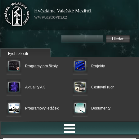
Hvězdárna Valašské Meziříčí
www.astrovm.cz
Programy pro školy
Projekty
Aktuality AK
Cestovní ruch
Programový letáček
Dokumenty