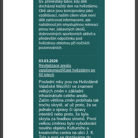
tzv. příměstský tábor, kdy děti
docházejí každý den na hvězdárnu.
Obě akce jsou koncipovány jako
vzdělávací, naším cílem však není
děti zahlcovat informacemi, ale
nabídnout jim smysluplnou rekreaci
plnou her, zábavných úkolů,
dobrovolných sportovních aktivit a
především odpočinku pod
hvězdnou oblohou při nočních
pozorováních.
03.03.2026
Revitalizace areálu
valašskomeziříčské hvězdárny po
60 letech
Poslední roky jsou na Hvězdárně
Valašské Meziříčí ve znamení
velkých změn v základní
infrastruktuře celého areálu.
Zatím většina změn probíhala tak
trochu skrytě, ať už proto, že se
jednalo o opravy či úpravy
interiérů nebo proto, že byla
skryta za hradbou stromů. První
velkou změnou bylo vybudování
nového objektu Kulturního a
kreativního centra na ulici J. K.
Tyla a nyní se dostáváme do