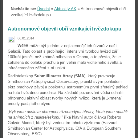
Nacházíte se:
Úvodní
»
Aktuality AK
»
Astronomové objevili obří
vznikající hvězdokupu
Astronomové objevili obří vznikající hvězdokupu
06.01.2014
W49A
může být jedním z nejtajemnějších útvarů v naší
Galaxii. Tato oblast s probíhající intenzivní tvorbou hvězd září
100krát jasněji než známá mlhovina v Orionu, a to přesto, že je
zahalena do oblaku prachu a jen velmi málo viditelného světla a
infračerveného záření z ní uniká.
Radioteleskop
Submillimeter Array
(
SMA
), který provozuje
Smithsonian Astrophysical Observatory, pronikl svým pohledem
skrz prachový závoj a poskytnul astronomům první zřetelný pohled
na tuto hvězdnou porodnici. Na základě pozorování vědci odhalili
přítomnou aktivní oblast tvorby nových hvězd, která je „krmena“
proudy padajícího plynu.
„
Byli jsme doslova ohromeni různorodými útvary, které jsme spatřili
na snímcích z radioteleskopu
,“ říká hlavní autor článku Roberto
Galván-Madrid, který byl vedoucím tohoto výzkumu (Harvard-
Smithsonian Center for Astrophysics, CfA a European Southern
Observatory, ESO).