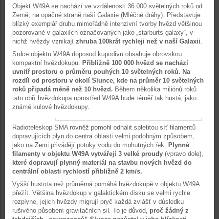
Objekt W49A se nachází ve vzdálenosti 36 000 světelných roků od
Země, na opačné straně naší Galaxie (Mléčné dráhy). Představuje
blízký exemplář druhu mimořádně intenzivní tvorby hvězd většinou
pozorované v galaxiích označovaných jako „starburts galaxy“, v
nichž hvězdy vznikají
zhruba 100krát rychleji než v naší Galaxii
.
Srdce objektu W49A doposud kupodivu obsahuje obrovskou
kompaktní hvězdokupu.
Přibližně 100 000 hvězd se nachází
uvnitř prostoru o průměru pouhých 10 světelných roků. Na
rozdíl od prostoru v okolí Slunce, kde na průměr 10 světelných
roků připadá méně než 10 hvězd.
Během několika miliónů roků
tato obří hvězdokupa uprostřed W49A bude téměř tak hustá, jako
známé kulové hvězdokupy.
Radioteleskop SMA rovněž pomohl odhalit spletitou síť filamentů
dopravujících plyn do centra oblasti velmi podobným způsobem,
jako na Zemi přivádějí potoky vodu do mohutných řek.
Plynné
filamenty v objektu W49A vytvářejí 3 velké proudy
(vpravo dole),
které dopravují plynný materiál na stavbu nových hvězd do
centrální oblasti rychlostí přibližně 2 km/s.
Vyšší hustota než průměrná pomáhá hvězdokupě v objektu W49A
přežít. Většina hvězdokup v galaktickém disku se velmi rychle
rozplyne, jejich hvězdy migrují pryč každá zvlášť v důsledku
rušivého působení gravitačních sil. To je důvod,
proč žádný z