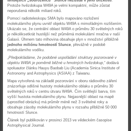
tehdejších „sourozenců“ Slunce nezůstal v jeho blízkosti
.
Protože hvězdokupa W49A je velmi kompaktní, může zůstat
neporušená několik miliard roků.
Pomocí radioteleskopu SMA bylo mapováno rozložení
molekulárního plynu uvnitř objektu W49A s mimořádným rozlišením.
Ukázalo se, že centrální oblast W49A o průměru 30 světelných roků
je několiksetkrát hustější než průměrná molekulární mračna v naší
Galaxii. Úhrnem tato mlhovina obsahuje plyn v množství přibližně
jednoho miliónu hmotností Slunce
, převážně v podobě
molekulárního vodíku.
„
Předpokládáme, že podobné uspořádání struktury pozorované v
objektu W49A je poměrně běžné u hmotných hvězdokup
,“ dodává
spoluautor článku Hauyu Baobab Liu (Academia Sinica Institute of
Astronomy and Astrophysics (ASIAA) z Taiwanu.
Mapa vytvořená na základě pozorování v oboru rádiového záření
znázorňuje odlišné hustoty molekulárního oblaku o průměru 30
světelných roků v centru útvaru W49A. Čím světlejší barva, tím
vyšší hustota molekulárního plynu. Nejjasnější oblast na mapě
(uprostřed obrázku) má průměr méně než 3 světelné roky a
obsahuje zásoby molekulárního plynu v rozsahu přibližně 50 000
hmotností Slunce.
Článek byl publikován v prosinci 2013 ve vědeckém časopise
Astrophysical Journal.