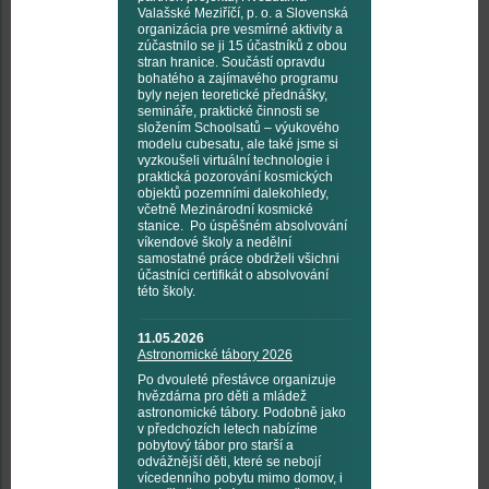
Valašské Meziříčí, p. o. a Slovenská
organizácia pre vesmírné aktivity a
zúčastnilo se ji 15 účastníků z obou
stran hranice. Součástí opravdu
bohatého a zajímavého programu
byly nejen teoretické přednášky,
semináře, praktické činnosti se
složením Schoolsatů – výukového
modelu cubesatu, ale také jsme si
vyzkoušeli virtuální technologie i
praktická pozorování kosmických
objektů pozemními dalekohledy,
včetně Mezinárodní kosmické
stanice. Po úspěšném absolvování
víkendové školy a nedělní
samostatné práce obdrželi všichni
účastníci certifikát o absolvování
této školy.
11.05.2026
Astronomické tábory 2026
Po dvouleté přestávce organizuje
hvězdárna pro děti a mládež
astronomické tábory. Podobně jako
v předchozích letech nabízíme
pobytový tábor pro starší a
odvážnější děti, které se nebojí
vícedenního pobytu mimo domov, i