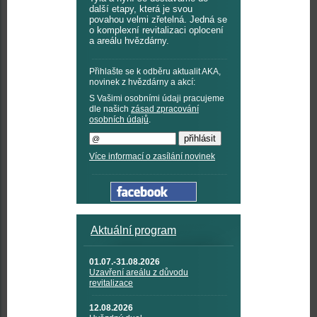
další etapy, která je svou
povahou velmi zřetelná. Jedná se
o komplexní revitalizaci oplocení
a areálu hvězdárny.
Přihlašte se k odběru aktualit AKA,
novinek z hvězdárny a akcí:
S Vašimi osobními údaji pracujeme
dle našich
zásad zpracování
osobních údajů
.
Více informací o zasílání novinek
Aktuální program
01.07.-31.08.2026
Uzavření areálu z důvodu
revitalizace
12.08.2026