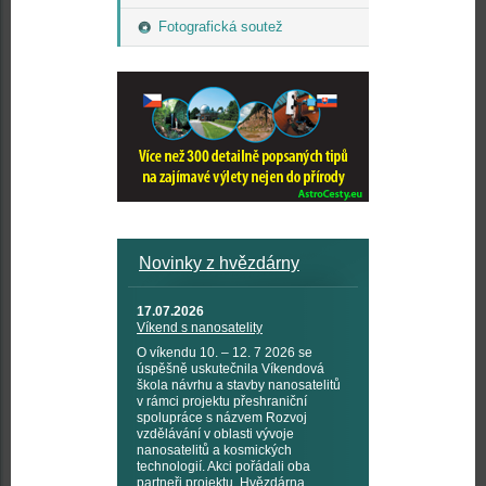
Fotografická soutež
Novinky z hvězdárny
17.07.2026
Víkend s nanosatelity
O víkendu 10. – 12. 7 2026 se
úspěšně uskutečnila Víkendová
škola návrhu a stavby nanosatelitů
v rámci projektu přeshraniční
spolupráce s názvem Rozvoj
vzdělávání v oblasti vývoje
nanosatelitů a kosmických
technologií. Akci pořádali oba
partneři projektu, Hvězdárna