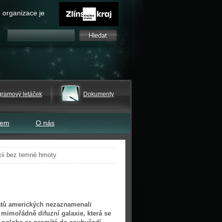
 organizace je
gramový letáček
Dokumenty
tem
O nás
xii bez temné hmoty
átů amerických nezaznamenali
mimořádně difuzní galaxie, která se