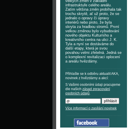
velkých změn v základní
infrastruktuře celého areálu.
Zatím většina změn probíhala tak
trochu skrytě, ať už proto, že se
jednalo o opravy či úpravy
interiérů nebo proto, že byla
skryta za hradbou stromů. První
velkou změnou bylo vybudování
nového objektu Kulturního a
kreativního centra na ulici J. K.
Tyla a nyní se dostáváme do
další etapy, která je svou
povahou velmi zřetelná. Jedná se
o komplexní revitalizaci oplocení
a areálu hvězdárny.
Přihlašte se k odběru aktualit AKA,
novinek z hvězdárny a akcí:
S Vašimi osobními údaji pracujeme
dle našich
zásad zpracování
osobních údajů
.
Více informací o zasílání novinek