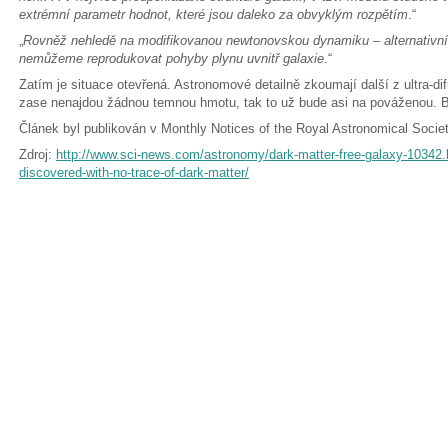
extrémní parametr hodnot, které jsou daleko za obvyklým rozpětím
.“
„
Rovněž nehledě na modifikovanou newtonovskou dynamiku – alternativní
nemůžeme reprodukovat pohyby plynu uvnitř galaxie
.“
Zatím je situace otevřená. Astronomové detailně zkoumají další z ultra-difu
zase nenajdou žádnou temnou hmotu, tak to už bude asi na pováženou. Br
Článek byl publikován v Monthly Notices of the Royal Astronomical Societ
Zdroj:
http://www.sci-news.com/astronomy/dark-matter-free-galaxy-10342.
discovered-with-no-trace-of-dark-matter/