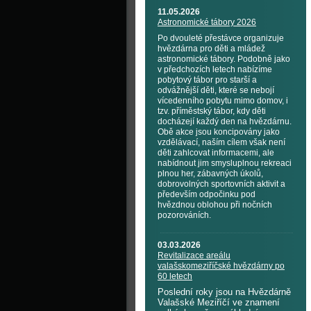
11.05.2026
Astronomické tábory 2026
Po dvouleté přestávce organizuje
hvězdárna pro děti a mládež
astronomické tábory. Podobně jako
v předchozích letech nabízíme
pobytový tábor pro starší a
odvážnější děti, které se nebojí
vícedenního pobytu mimo domov, i
tzv. příměstský tábor, kdy děti
docházejí každý den na hvězdárnu.
Obě akce jsou koncipovány jako
vzdělávací, naším cílem však není
děti zahlcovat informacemi, ale
nabídnout jim smysluplnou rekreaci
plnou her, zábavných úkolů,
dobrovolných sportovních aktivit a
především odpočinku pod
hvězdnou oblohou při nočních
pozorováních.
03.03.2026
Revitalizace areálu
valašskomeziříčské hvězdárny po
60 letech
Poslední roky jsou na Hvězdárně
Valašské Meziříčí ve znamení