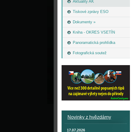
Aktuality AK
Tiskové zprávy ESO
Dokumenty »
Kniha - OKRES VSETÍN
Panoramatická prohlídka
Fotografická soutež
Novinky z hvězdárny
17.07.2026