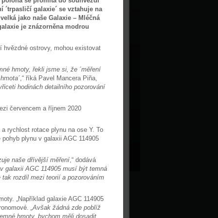
í poloha se promítá do souhvězdí
í ´trpasličí galaxie´ se vztahuje na
ně velká jako naše Galaxie – Mléčná
galaxie je znázorněna modrou
zní hvězdné ostrovy, mohou existovat
né hmoty, řekli jsme si, že ´měření
 hmota´
,“ říká Pavel Mancera Piña,
řiceti hodinách detailního pozorování
ezi červencem a říjnem 2020
X a rychlost rotace plynu na ose Y. To
e pohyb plynu v galaxii AGC 114905
zuje naše dřívější měření
,“ dodává
 v galaxii AGC 114905 musí být temná
tak rozdíl mezi teorií a pozorováním
moty. „Například galaxie AGC 114905
stronomové.
„Avšak žádná zde poblíž
é temné hmoty, bychom měli dosadit