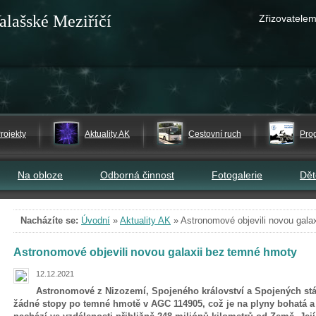
alašské Meziříčí
Zřizovatelem
rojekty
Aktuality AK
Cestovní ruch
Pro
Na obloze
Odborná činnost
Fotogalerie
Dě
Nacházíte se:
Úvodní
»
Aktuality AK
»
Astronomové objevili novou gala
Astronomové objevili novou galaxii bez temné hmoty
12.12.2021
Astronomové z Nizozemí, Spojeného království a Spojených st
žádné stopy po temné hmotě v AGC 114905, což je na plyny bohatá a 