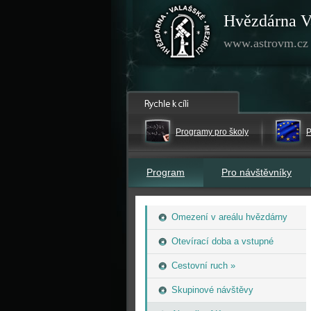
Hvězdárna V
www.astrovm.cz
Programy pro školy
P
Program
Pro návštěvníky
Omezení v areálu hvězdárny
Otevírací doba a vstupné
Cestovní ruch »
Skupinové návštěvy