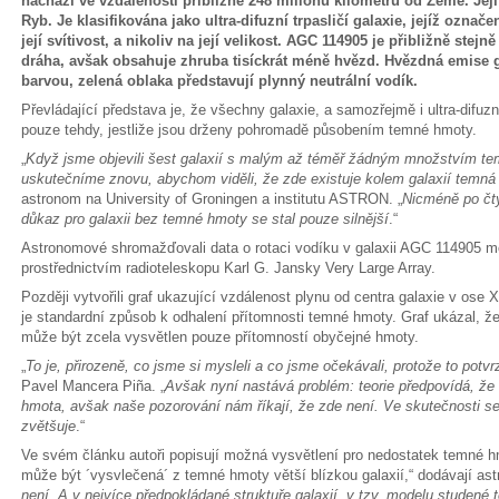
nachází ve vzdálenosti přibližně 248 miliónů kilometrů od Země. Jej
Ryb. Je klasifikována jako ultra-difuzní trpasličí galaxie, jejíž označen
její svítivost, a nikoliv na její velikost. AGC 114905 je přibližně stej
dráha, avšak obsahuje zhruba tisíckrát méně hvězd. Hvězdná emise 
barvou, zelená oblaka představují plynný neutrální vodík.
Převládající představa je, že všechny galaxie, a samozřejmě i ultra-difu
pouze tehdy, jestliže jsou drženy pohromadě působením temné hmoty.
„
Když jsme objevili šest galaxií s malým až téměř žádným množstvím tem
uskutečníme znovu, abychom viděli, že zde existuje kolem galaxií temná
astronom na University of Groningen a institutu ASTRON. „
Nicméně po čty
důkaz pro galaxii bez temné hmoty se stal pouze silnější
.“
Astronomové shromažďovali data o rotaci vodíku v galaxii AGC 114905 m
prostřednictvím radioteleskopu Karl G. Jansky Very Large Array.
Později vytvořili graf ukazující vzdálenost plynu od centra galaxie v ose 
je standardní způsob k odhalení přítomnosti temné hmoty. Graf ukázal, ž
může být zcela vysvětlen pouze přítomností obyčejné hmoty.
„
To je, přirozeně, co jsme si mysleli a co jsme očekávali, protože to potvr
Pavel Mancera Piña. „
Avšak nyní nastává problém: teorie předpovídá, že
hmota, avšak naše pozorování nám říkají, že zde není. Ve skutečnosti se 
zvětšuje
.“
Ve svém článku autoři popisují možná vysvětlení pro nedostatek temné h
může být ´vysvlečená´ z temné hmoty větší blízkou galaxií,“ dodávají a
není. A v nejvíce předpokládané struktuře galaxií, v tzv. modelu studen