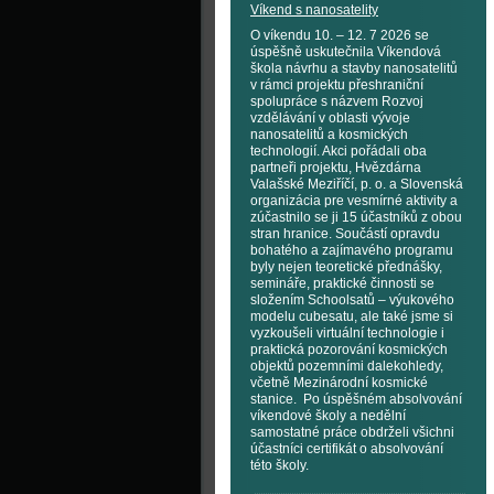
Víkend s nanosatelity
O víkendu 10. – 12. 7 2026 se
úspěšně uskutečnila Víkendová
škola návrhu a stavby nanosatelitů
v rámci projektu přeshraniční
spolupráce s názvem Rozvoj
vzdělávání v oblasti vývoje
nanosatelitů a kosmických
technologií. Akci pořádali oba
partneři projektu, Hvězdárna
Valašské Meziříčí, p. o. a Slovenská
organizácia pre vesmírné aktivity a
zúčastnilo se ji 15 účastníků z obou
stran hranice. Součástí opravdu
bohatého a zajímavého programu
byly nejen teoretické přednášky,
semináře, praktické činnosti se
složením Schoolsatů – výukového
modelu cubesatu, ale také jsme si
vyzkoušeli virtuální technologie i
praktická pozorování kosmických
objektů pozemními dalekohledy,
včetně Mezinárodní kosmické
stanice. Po úspěšném absolvování
víkendové školy a nedělní
samostatné práce obdrželi všichni
účastníci certifikát o absolvování
této školy.