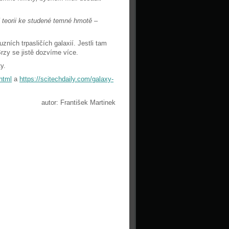
 teorii ke studené temné hmotě –
zních trpasličích galaxií. Jestli tam
zy se jistě dozvíme více.
y.
html
a
https://scitechdaily.com/galaxy-
autor: František Martinek