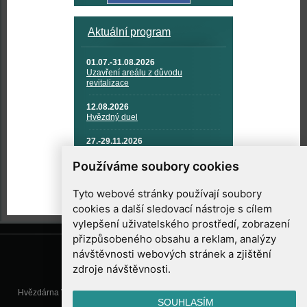
Aktuální program
01.07.-31.08.2026
Uzavření areálu z důvodu
revitalizace
12.08.2026
Hvězdný duel
27.-29.11.2026
KOSMONAUTIKA, RAKETOVÁ
TECHNIKA A KOSMICKÉ
Používáme soubory cookies
TECHNOLOGIE
Tyto webové stránky používají soubory
cookies a další sledovací nástroje s cílem
vylepšení uživatelského prostředí, zobrazení
přizpůsobeného obsahu a reklam, analýzy
návštěvnosti webových stránek a zjištění
zdroje návštěvnosti.
Hvězdárna Valašské Meziříčí, příspěvková organizace, Vsetínská 78, 757
SOUHLASÍM
01 Valašské Meziříčí