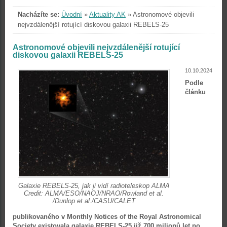
Nacházíte se:
Úvodní
»
Aktuality AK
»
Astronomové objevili
nejvzdálenější rotující diskovou galaxii REBELS-25
Astronomové objevili nejvzdálenější rotující
diskovou galaxii REBELS-25
10.10.2024
Podle
článku
Galaxie REBELS-25, jak ji vidí radioteleskop ALMA
Credit: ALMA/ESO/NAOJ/NRAO/Rowland et al.
/Dunlop et al./CASU/CALET
publikovaného v Monthly Notices of the Royal Astronomical
Society existovala galaxie REBELS-25 již 700 milionů let po