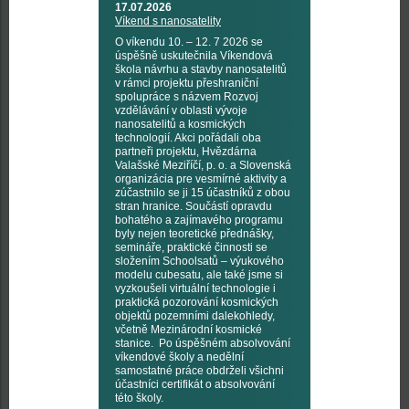
17.07.2026
Víkend s nanosatelity
O víkendu 10. – 12. 7 2026 se
úspěšně uskutečnila Víkendová
škola návrhu a stavby nanosatelitů
v rámci projektu přeshraniční
spolupráce s názvem Rozvoj
vzdělávání v oblasti vývoje
nanosatelitů a kosmických
technologií. Akci pořádali oba
partneři projektu, Hvězdárna
Valašské Meziříčí, p. o. a Slovenská
organizácia pre vesmírné aktivity a
zúčastnilo se ji 15 účastníků z obou
stran hranice. Součástí opravdu
bohatého a zajímavého programu
byly nejen teoretické přednášky,
semináře, praktické činnosti se
složením Schoolsatů – výukového
modelu cubesatu, ale také jsme si
vyzkoušeli virtuální technologie i
praktická pozorování kosmických
objektů pozemními dalekohledy,
včetně Mezinárodní kosmické
stanice. Po úspěšném absolvování
víkendové školy a nedělní
samostatné práce obdrželi všichni
účastníci certifikát o absolvování
této školy.