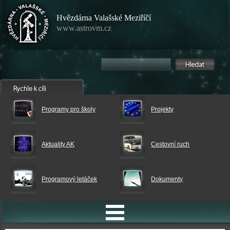
Hvězdárna Valašské Meziříčí
www.astrovm.cz
Programy pro školy
Projekty
Aktuality AK
Cestovní ruch
Programový letáček
Dokumenty