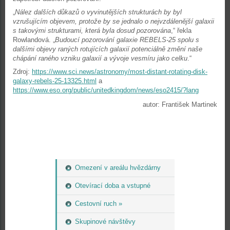
„
Nález dalších důkazů o vyvinutějších strukturách by byl
vzrušujícím objevem, protože by se jednalo o nejvzdálenější galaxii
s takovými strukturami, která byla dosud pozorována
,“ řekla
Rowlandová. „
Budoucí pozorování galaxie REBELS-25 spolu s
dalšími objevy raných rotujících galaxií potenciálně změní naše
chápání raného vzniku galaxií a vývoje vesmíru jako celku
.“
Zdroj:
https://www.sci.news/astronomy/most-distant-rotating-disk-
galaxy-rebels-25-13325.html
a
https://www.eso.org/public/unitedkingdom/news/eso2415/?lang
autor: František Martinek
Omezení v areálu hvězdárny
Otevírací doba a vstupné
Cestovní ruch »
Skupinové návštěvy