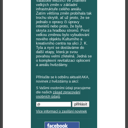
Valašské Meziříčí ve znamení
velkých změn v základní
infrastruktuře celého areálu.
Zatím většina změn probíhala tak
trochu skrytě, ať už proto, že se
jednalo o opravy či úpravy
interiérů nebo proto, že byla
skryta za hradbou stromů. První
velkou změnou bylo vybudování
nového objektu Kulturního a
kreativního centra na ulici J. K.
Tyla a nyní se dostáváme do
další etapy, která je svou
povahou velmi zřetelná. Jedná se
o komplexní revitalizaci oplocení
a areálu hvězdárny.
Přihlašte se k odběru aktualit AKA,
novinek z hvězdárny a akcí:
S Vašimi osobními údaji pracujeme
dle našich
zásad zpracování
osobních údajů
.
Více informací o zasílání novinek