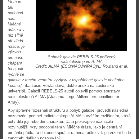
která je
tak
podobná
naší
Mléčné
dráze a v
níž silně
převládá
rotace, je
výzvou
Snímek galaxie REBELS-25 pořízený
pro naše
radioteleskopem ALMA
chápání
Credit: ALMA (ESO/NAOJ/NRAO)/L. Rowland et al.
toho, jak
rychle se
galaxie v raném vesmíru vyvíjely v uspořádané galaxie dnešního
kosmu
,“ říká Lucie Rowlandová, doktorandka na Leidenské
univerzitě. Galaxii REBELS-25 autoři objevili pomocí soustavy
radioteleskopů ALMA (Atacama Large Millimeter/submillimeter
Array).
Aby správně rozeznali strukturu a pohyb galaxie, provedli následná
pozorování pomocí radioteleskopu ALMA s vyšším rozlišením, která
potvrdila její rekordní charakter. Data překvapivě naznačila
rozvinutější rysy podobné těm v Mléčné dráze, jako je centrální
protáhlá příčka, a dokonce spirální ramena, ačkoliv k potvrzení bude
zapotřebí dalších pozorování.