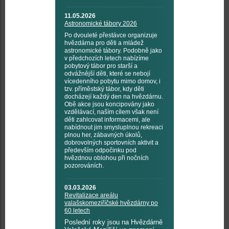
11.05.2026
Astronomické tábory 2026
Po dvouleté přestávce organizuje
hvězdárna pro děti a mládež
astronomické tábory. Podobně jako
v předchozích letech nabízíme
pobytový tábor pro starší a
odvážnější děti, které se nebojí
vícedenního pobytu mimo domov, i
tzv. příměstský tábor, kdy děti
docházejí každý den na hvězdárnu.
Obě akce jsou koncipovány jako
vzdělávací, naším cílem však není
děti zahlcovat informacemi, ale
nabídnout jim smysluplnou rekreaci
plnou her, zábavných úkolů,
dobrovolných sportovních aktivit a
především odpočinku pod
hvězdnou oblohou při nočních
pozorováních.
03.03.2026
Revitalizace areálu
valašskomeziříčské hvězdárny po
60 letech
Poslední roky jsou na Hvězdárně