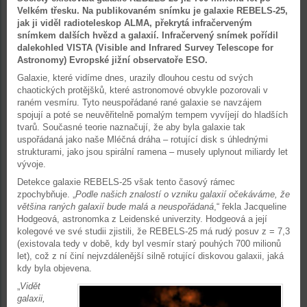
Velkém třesku. Na publikovaném snímku je galaxie REBELS-25,
jak ji viděl radioteleskop ALMA, překrytá infračerveným
snímkem dalších hvězd a galaxií. Infračervený snímek pořídil
dalekohled VISTA (Visible and Infrared Survey Telescope for
Astronomy) Evropské jižní observatoře ESO.
Galaxie, které vidíme dnes, urazily dlouhou cestu od svých
chaotických protějšků, které astronomové obvykle pozorovali v
raném vesmíru. Tyto neuspořádané rané galaxie se navzájem
spojují a poté se neuvěřitelně pomalým tempem vyvíjejí do hladších
tvarů. Současné teorie naznačují, že aby byla galaxie tak
uspořádaná jako naše Mléčná dráha – rotující disk s úhlednými
strukturami, jako jsou spirální ramena – musely uplynout miliardy let
vývoje.
Detekce galaxie REBELS-25 však tento časový rámec
zpochybňuje. „
Podle našich znalostí o vzniku galaxií očekáváme, že
většina raných galaxií bude malá a neuspořádaná
,“ řekla Jacqueline
Hodgeová, astronomka z Leidenské univerzity. Hodgeová a její
kolegové ve své studii zjistili, že REBELS-25 má rudý posuv z = 7,3
(existovala tedy v době, kdy byl vesmír starý pouhých 700 milionů
let), což z ní činí nejvzdálenější silně rotující diskovou galaxii, jaká
kdy byla objevena.
„
Vidět
galaxii,