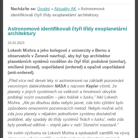
Nacházíte se:
Úvodní
»
Aktuality AK
»
Astronomové
identifikovali čtyři třídy exoplanetární architektury
Astronomové identifikovali čtyři třídy exoplanetární
architektury
24.02.2023
Lokesh Mishra a jeho kolegové z univerzity v Bernu a
observatoře v Ženevě navrhují, aby byl typ architektur
planetárních systémů rozdělen do čtyř tříd: podobné (similar),
smíšené (mixed), uspořádané (ordered) a opačně uspořádané
(anti-ordered).
„
Před více než deseti lety si astronomové na základě pozorování
vesmírným dalekohledem
NASA
s názvem
Kepler
všimli, že
planety v jiných systémech se velikostí a hmotností obvykle
podobají svým sousedům – jako hrášek v lusku
,“ řekl Lokesh
Mishra. „
Ale po dlouhou dobu nebylo jasné, zda toto zjištění bylo
způsobeno omezeními pozorovacích metod. Nebylo možné určit,
zda jsou planety v nějakém jednotlivém systému dostatečně
podobné, aby spadaly do třídy systémů 'hrách v lusku', nebo zda
byly poněkud odlišné – stejně jako v naší Sluneční soustavě
.“
Ve svém výzkumu se Lokesh Mishra a spoluautoři zaměřili na vývoj