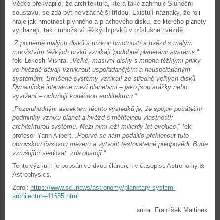
Vědce překvapilo, že architektura, která také zahrnuje Sluneční
soustavu, se zdá být nejvzácnější třídou. Existují náznaky, že roli
hraje jak hmotnost plynného a prachového disku, ze kterého planety
vycházejí, tak i množství těžkých prvků v příslušné hvězdě.
„
Z poměrně malých disků s nízkou hmotností a hvězd s malým
množstvím těžkých prvků vznikají 'podobné' planetární systémy
,“
řekl Lokesh Mishra. „
Velké, masivní disky s mnoha těžkými prvky
ve hvězdě dávají vzniknout uspořádanějším a neuspořádaným
systémům. Smíšené systémy vznikají ze středně velkých disků.
Dynamické interakce mezi planetami – jako jsou srážky nebo
vyvržení – ovlivňují konečnou architekturu
.“
„
Pozoruhodným aspektem těchto výsledků je, že spojují počáteční
podmínky vzniku planet a hvězd s měřitelnou vlastností:
architekturou systému. Mezi nimi leží miliardy let evoluce
,“ řekl
profesor Yann Alibert. „
Poprvé se nám podařilo překlenout tuto
obrovskou časovou mezeru a vytvořit testovatelné předpovědi. Bude
vzrušující sledovat, zda obstojí
.“
Tento výzkum je popsán ve dvou článcích v časopise Astronomy &
Astrophysics.
Zdroj:
https://www.sci.news/astronomy/planetary-system-
architecture-11655.html
autor: František Martinek