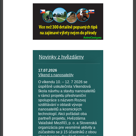
Novinky z hvězdárny
17.07.2026
Víkend s nanosatelity
O víkendu 10. – 12. 7 2026 se
úspěšně uskutečnila Víkendová
škola návrhu a stavby nanosatelitů
v rámci projektu přeshraniční
spolupráce s názvem Rozvoj
vzdělávání v oblasti vývoje
nanosatelitů a kosmických
technologií. Akci pořádali oba
partneři projektu, Hvězdárna
Valašské Meziříčí, p. o. a Slovenská
organizácia pre vesmírné aktivity a
zúčastnilo se ji 15 účastníků z obou