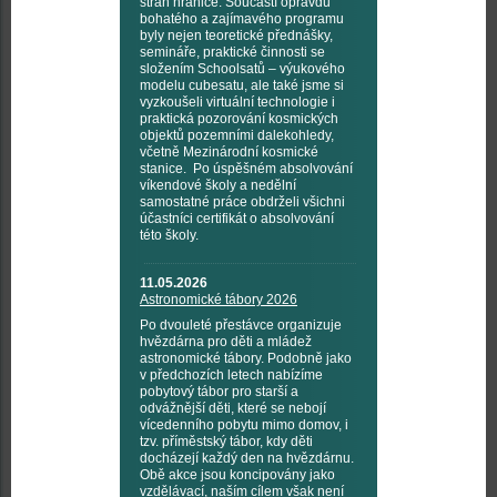
stran hranice. Součástí opravdu
bohatého a zajímavého programu
byly nejen teoretické přednášky,
semináře, praktické činnosti se
složením Schoolsatů – výukového
modelu cubesatu, ale také jsme si
vyzkoušeli virtuální technologie i
praktická pozorování kosmických
objektů pozemními dalekohledy,
včetně Mezinárodní kosmické
stanice. Po úspěšném absolvování
víkendové školy a nedělní
samostatné práce obdrželi všichni
účastníci certifikát o absolvování
této školy.
11.05.2026
Astronomické tábory 2026
Po dvouleté přestávce organizuje
hvězdárna pro děti a mládež
astronomické tábory. Podobně jako
v předchozích letech nabízíme
pobytový tábor pro starší a
odvážnější děti, které se nebojí
vícedenního pobytu mimo domov, i
tzv. příměstský tábor, kdy děti
docházejí každý den na hvězdárnu.
Obě akce jsou koncipovány jako
vzdělávací, naším cílem však není