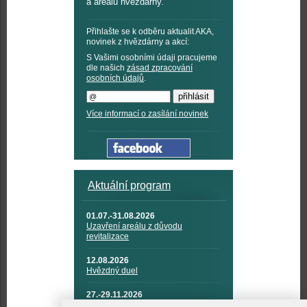
a areálu hvězdárny.
Přihlašte se k odběru aktualit AKA,
novinek z hvězdárny a akcí:
S Vašimi osobními údaji pracujeme
dle našich
zásad zpracování
osobních údajů
.
Více informací o zasílání novinek
Aktuální program
01.07.-31.08.2026
Uzavření areálu z důvodu
revitalizace
12.08.2026
Hvězdný duel
27.-29.11.2026
KOSMONAUTIKA, RAKETOVÁ