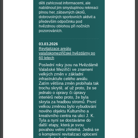
děti zahlcovat informacemi, ale
nabídnout jim smysluplnou rekreaci
plnou her, zábavných úkolů,
dobrovolných sportovních aktivit a
především odpočinku pod
hvězdnou oblohou při nočních
pozorováních.
03.03.2026
Revitalizace areálu
valašskomeziříčské hvězdárny po
60 letech
Poslední roky jsou na Hvězdárně
Valašské Meziříčí ve znamení
velkých změn v základní
infrastruktuře celého areálu.
Zatím většina změn probíhala tak
trochu skrytě, ať už proto, že se
jednalo o opravy či úpravy
interiérů nebo proto, že byla
skryta za hradbou stromů. První
velkou změnou bylo vybudování
nového objektu Kulturního a
kreativního centra na ulici J. K.
Tyla a nyní se dostáváme do
další etapy, která je svou
povahou velmi zřetelná. Jedná se
o komplexní revitalizaci oplocení