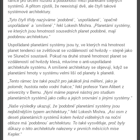
rámce pro určení rozdílů a podobností mezi planetami stejných
systémů. A přitom zjistili, že neexistují dvě, ale čtyři takové
systémové architektury.
„
Tyto čtyři třídy nazýváme ´podobné´, ´uspořádané´, ´opačně
uspořádané´ a ´smíšené´
,“ řekl Lokesh Mishra. „
Planetární systémy,
ve kterých jsou hmotnosti sousedních planet podobné, mají
podobnou architekturu
.“
Uspořádané planetární systémy jsou ty, ve kterých má hmotnost
planet tendenci se zvětšovat se vzdáleností od hvězdy – stejně jako
ve Sluneční soustavě. Pokud na druhé straně hmotnost planet se
vzdáleností od hvězdy klesá, mluvíme o anti-uspořádané
architektuře systému. A smíšené architektury se objevují, když se
planetární hmoty v systému velmi liší od planety k planetě.
„
Tento rámec lze také použít pro jakákoli jiná měření, jako je
poloměr, hustota nebo vodní frakce
,“ řekl profesor Yann Alibert z
univerzity v Bernu. „
Nyní máme poprvé nástroj pro studium
planetárních systémů jako celku a jejich srovnání s jinými systémy
.“
„
Naše výsledky ukazují, že 'podobné' planetární systémy jsou
nejběžnějším typem architektury
,“ řekl Lokesh Mishra. „
Asi osm z
deseti planetárních systémů kolem hvězd viditelných na noční
obloze má ´podobnou´ architekturu. To také vysvětluje, proč byly
důkazy o této architektuře nalezeny v prvních měsících mise
Kepler.
“