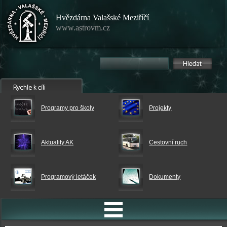
Hvězdárna Valašské Meziříčí
www.astrovm.cz
Programy pro školy
Projekty
Aktuality AK
Cestovní ruch
Programový letáček
Dokumenty