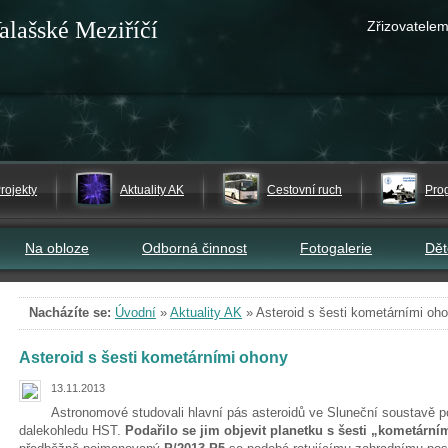
alašské Meziříčí
Zřizovatelem
rojekty
Aktuality AK
Cestovní ruch
Pro
Na obloze
Odborná činnost
Fotogalerie
Dě
Nacházíte se:
Úvodní
»
Aktuality AK
»
Asteroid s šesti kometárními oh
Asteroid s šesti kometárními ohony
13.11.2013
Astronomové studovali hlavní pás asteroidů ve Sluneční soustavě
dalekohledu HST.
Podařilo se jim objevit planetku s šesti „kometárn