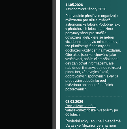
11.05.2026
Astronomické tábory 2026
Po dvouleté přestávce organizuje
hvězdárna pro děti a mládež
astronomické tábory. Podobně jako
v předchozích letech nabízíme
pobytový tábor pro starší a
odvážnější děti, které se nebojí
vícedenního pobytu mimo domov, i
tzv. příměstský tábor, kdy děti
docházejí každý den na hvězdárnu.
Obě akce jsou koncipovány jako
vzdělávací, naším cílem však není
děti zahlcovat informacemi, ale
nabídnout jim smysluplnou rekreaci
plnou her, zábavných úkolů,
dobrovolných sportovních aktivit a
především odpočinku pod
hvězdnou oblohou při nočních
pozorováních.
03.03.2026
Revitalizace areálu
valašskomeziříčské hvězdárny po
60 letech
Poslední roky jsou na Hvězdárně
Valašské Meziříčí ve znamení