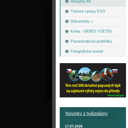
Aktuality AK
Tiskové zprávy ESO
Dokumenty »
Kniha - OKRES VSETÍN
Panoramatická prohlídka
Fotografická soutež
Novinky z hvězdárny
17.07.2026