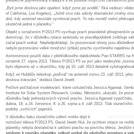
předběžně pojmenovaný
P/2013 P5
se podobá rotujícímu zahradnímu post
„
Byli jsme doslova jako opaření, když jsme jej uviděli
,“ říká vedoucí věde
of California, Los Angeles). „
Ještě více nás udivily dramatické změny str
dnů, kdy asteroid neustále vyvrhoval prach. To nás rovněž velmi překvapil
skutečně jedná o planetku
.“
Objekt s označením P/2013 P5 vyvrhuje prach pravidelně přinejmenším 
domnívají, že v důsledku rotace asteroidu se pravděpodobně zvětšuje veli
začal prach unikat. Nepředpokládají, že pozorované ohony jsou důsledke
nebylo pozorováno velké množství (shluk) prachu vyvrženého najednou do
Astronomové použili data z přehlídkového dalekohledu Pan-STARRS na Ha
oznámili 27. srpna 2013. Těleso P/2013 P5 se jeví jako neobvykle „rozma
bylo objeveno až v okamžiku, kdy jej 10. září 2013 detailně vyfotografov
Když se Hubblův teleskop „podíval“ na asteroid znovu 23. září 2013, jeho 
doslova šokováni
,“ dodává David Jewitt.
Pečlivé počítačové modelování, které uskutečnila Jessica Agarwal, čle
Institute for Solar System Research, Lindau, Německo, ukázalo, že pozo
důsledku řady jednorázových výronů prachu. Jessica Agarwal vypočítala,
dubna, 18. a 24. července, 8. a 26. srpna a 4. září 2013. Tlak slunečníh
podoby „svítících“ paprsků.
V důsledku tlaku slunečního záření mohlo dojít k
roztočení tělesa P/2013 P5. David Jewitt říká, že rychlost rotace se mohla
planetky nebyla dostatečná k udržení prachu na povrchu tělesa. Jestliže s
směrem k rovníku planetky, odkud unikal do okolního prostoru a vy