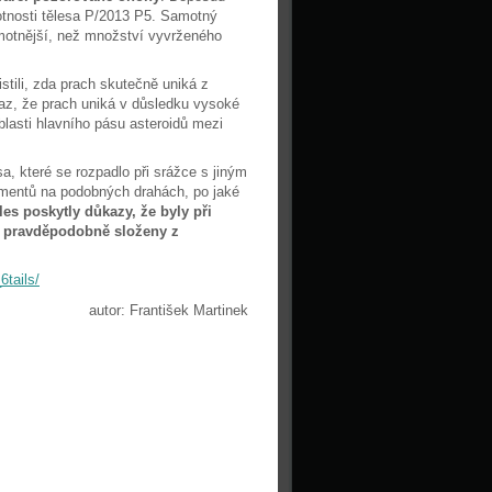
otnosti tělesa P/2013 P5. Samotný
 hmotnější, než množství vyvrženého
tili, zda prach skutečně uniká z
kaz, že prach uniká v důsledku vysoké
blasti hlavního pásu asteroidů mezi
a, které se rozpadlo při srážce s jiným
gmentů na podobných drahách, po jaké
les poskytly důkazy, že byly při
ou pravděpodobně složeny z
tails/
autor: František Martinek