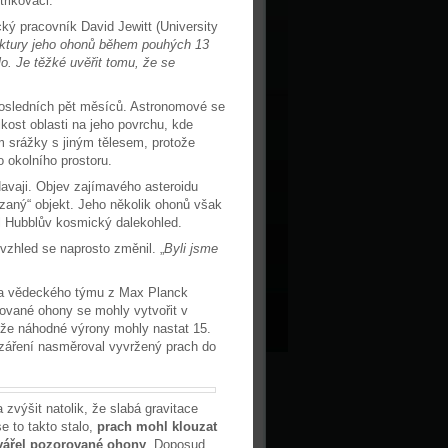
řikovači.
cký pracovník David Jewitt (University
uktury jeho ohonů během pouhých 13
o. Je těžké uvěřit tomu, že se
posledních pět měsíců. Astronomové se
kost oblasti na jeho povrchu, kde
m srážky s jiným tělesem, protože
 okolního prostoru.
vaji. Objev zajímavého asteroidu
zaný“ objekt. Jeho několik ohonů však
al Hubblův kosmický dalekohled.
vzhled se naprosto změnil. „
Byli jsme
nka vědeckého týmu z Max Planck
rované ohony se mohly vytvořit v
 že náhodné výrony mohly nastat 15.
o záření nasměroval vyvržený prach do
 zvýšit natolik, že slabá gravitace
e to takto stalo,
prach mohl klouzat
tvářel pozorované ohony
. Doposud