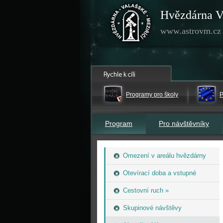
Hvězdárna V
www.astrovm.cz
Programy pro školy
P
Program
Pro návštěvníky
Omezení v areálu hvězdárny
Otevírací doba a vstupné
Cestovní ruch »
Skupinové návštěvy