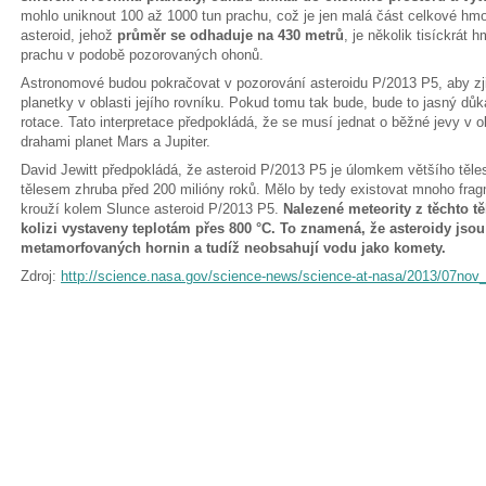
mohlo uniknout 100 až 1000 tun prachu, což je jen malá část celkové hm
asteroid, jehož
průměr se odhaduje na 430 metrů
, je několik tisíckrát
prachu v podobě pozorovaných ohonů.
Astronomové budou pokračovat v pozorování asteroidu P/2013 P5, aby zjis
planetky v oblasti jejího rovníku. Pokud tomu tak bude, bude to jasný dů
rotace. Tato interpretace předpokládá, že se musí jednat o běžné jevy v o
drahami planet Mars a Jupiter.
David Jewitt předpokládá, že asteroid P/2013 P5 je úlomkem většího těles
tělesem zhruba před 200 milióny roků. Mělo by tedy existovat mnoho fra
krouží kolem Slunce asteroid P/2013 P5.
Nalezené meteority z těchto tě
kolizi vystaveny teplotám přes 800 °C. To znamená, že asteroidy js
metamorfovaných hornin a tudíž neobsahují vodu jako komety.
Zdroj:
http://science.nasa.gov/science-news/science-at-nasa/2013/07nov_6