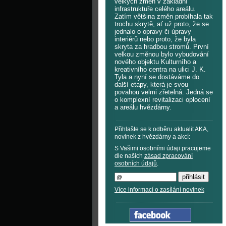
velkých změn v základní
infrastruktuře celého areálu.
Zatím většina změn probíhala tak
trochu skrytě, ať už proto, že se
jednalo o opravy či úpravy
interiérů nebo proto, že byla
skryta za hradbou stromů. První
velkou změnou bylo vybudování
nového objektu Kulturního a
kreativního centra na ulici J. K.
Tyla a nyní se dostáváme do
další etapy, která je svou
povahou velmi zřetelná. Jedná se
o komplexní revitalizaci oplocení
a areálu hvězdárny.
Přihlašte se k odběru aktualit AKA,
novinek z hvězdárny a akcí:
S Vašimi osobními údaji pracujeme
dle našich
zásad zpracování
osobních údajů
.
Více informací o zasílání novinek