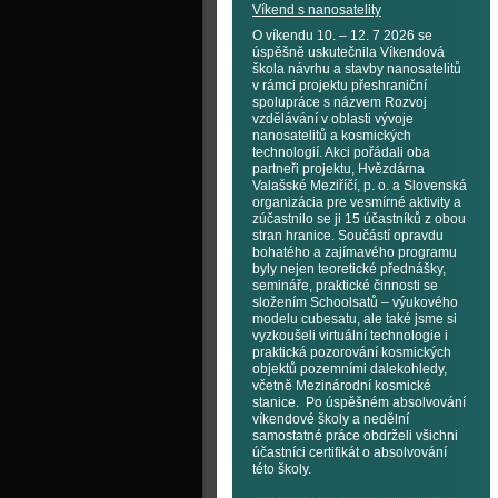
Víkend s nanosatelity
O víkendu 10. – 12. 7 2026 se
úspěšně uskutečnila Víkendová
škola návrhu a stavby nanosatelitů
v rámci projektu přeshraniční
spolupráce s názvem Rozvoj
vzdělávání v oblasti vývoje
nanosatelitů a kosmických
technologií. Akci pořádali oba
partneři projektu, Hvězdárna
Valašské Meziříčí, p. o. a Slovenská
organizácia pre vesmírné aktivity a
zúčastnilo se ji 15 účastníků z obou
stran hranice. Součástí opravdu
bohatého a zajímavého programu
byly nejen teoretické přednášky,
semináře, praktické činnosti se
složením Schoolsatů – výukového
modelu cubesatu, ale také jsme si
vyzkoušeli virtuální technologie i
praktická pozorování kosmických
objektů pozemními dalekohledy,
včetně Mezinárodní kosmické
stanice. Po úspěšném absolvování
víkendové školy a nedělní
samostatné práce obdrželi všichni
účastníci certifikát o absolvování
této školy.