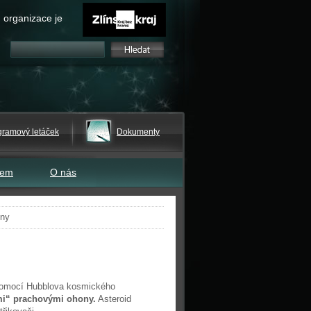
 organizace je
gramový letáček
Dokumenty
tem
O nás
ony
 pomocí Hubblova kosmického
ími“ prachovými ohony.
Asteroid