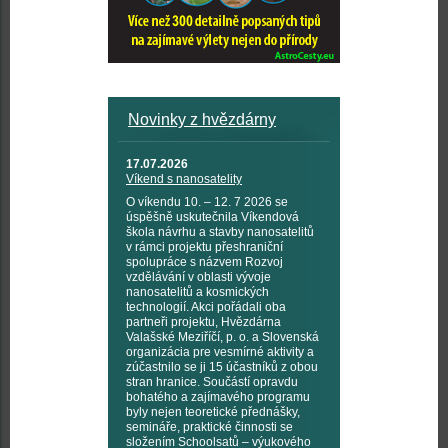
Novinky z hvězdárny
17.07.2026
Víkend s nanosatelity
O víkendu 10. – 12. 7 2026 se
úspěšně uskutečnila Víkendová
škola návrhu a stavby nanosatelitů
v rámci projektu přeshraniční
spolupráce s názvem Rozvoj
vzdělávání v oblasti vývoje
nanosatelitů a kosmických
technologií. Akci pořádali oba
partneři projektu, Hvězdárna
Valašské Meziříčí, p. o. a Slovenská
organizácia pre vesmírné aktivity a
zúčastnilo se ji 15 účastníků z obou
stran hranice. Součástí opravdu
bohatého a zajímavého programu
byly nejen teoretické přednášky,
semináře, praktické činnosti se
složením Schoolsatů – výukového