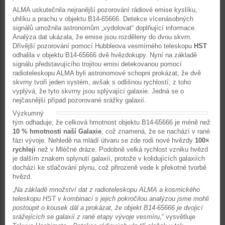
ALMA uskutečnila nejranější pozorování rádiové emise kyslíku,
uhlíku a prachu v objektu B14-65666. Detekce vícenásobných
signálů umožnila astronomům „vydolovat“ doplňující informace.
Analýza dat ukázala, že emise jsou rozděleny do dvou skvrn.
Dřívější pozorování pomocí Hubbleova vesmírného teleskopu
HST
odhalila v objektu B14-65666 dvě hvězdokupy. Nyní na základě
signálu představujícího trojitou emisi detekovanou pomocí
radioteleskopu ALMA byli astronomové schopni prokázat, že dvě
skvrny tvoří jeden systém, avšak s odlišnou rychlostí; z toho
vyplývá, že tyto skvrny jsou splývající galaxie. Jedná se o
nejčasnější případ pozorované srážky galaxií.
Výzkumný
tým odhaduje, že celková hmotnost objektu B14-65666 je méně než
10 % hmotnosti naší Galaxie
, což znamená, že se nachází v rané
fázi vývoje. Nehledě na mládí útvaru se zde rodí nové hvězdy
100×
rychleji
než v Mléčné dráze. Podobně velká rychlost vzniku hvězd
je dalším znakem splynutí galaxií, protože v kolidujících galaxiích
dochází ke stlačování plynu, což přirozeně vede k překotné tvorbě
hvězd.
„
Na základě množství dat z radioteleskopu ALMA a kosmického
teleskopu HST v kombinaci s jejich pokročilou analýzou jsme mohli
postoupit o kousek dál a prokázat, že objekt B14-65666 je dvojicí
srážejících se galaxií z rané etapy vývoje vesmíru
,“ vysvětluje