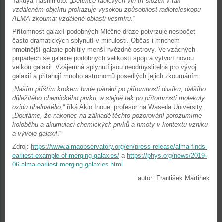
Takuya Hashimoto. „
Detekce rádiových vln tří složek v tak
vzdáleném objektu prokazuje vysokou způsobilost radioteleskopu
ALMA zkoumat vzdálené oblasti vesmíru
.“
Přítomnost galaxií podobných Mléčné dráze potvrzuje nespočet
často dramatických splynutí v minulosti. Občas i mnohem
hmotnější galaxie pohltily menší hvězdné ostrovy. Ve vzácných
případech se galaxie podobných velikostí spojí a vytvoří novou
velkou galaxii. Vzájemná splynutí jsou neodmyslitelná pro vývoj
galaxií a přitahují mnoho astronomů posedlých jejich zkoumáním.
„
Naším příštím krokem bude pátrání po přítomnosti dusíku, dalšího
důležitého chemického prvku, a stejně tak po přítomnosti molekuly
oxidu uhelnatého
,“ říká Akio Inoue, profesor na Waseda University.
„
Doufáme, že nakonec na základě těchto pozorování porozumíme
koloběhu a akumulaci chemických prvků a hmoty v kontextu vzniku
a vývoje galaxií
.“
Zdroj:
https://www.almaobservatory.org/en/press-release/alma-finds-
earliest-example-of-merging-galaxies/
a
https://phys.org/news/2019-
06-alma-earliest-merging-galaxies.html
autor: František Martinek