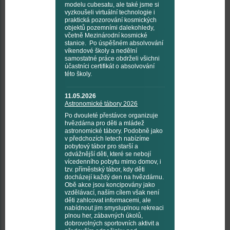
modelu cubesatu, ale také jsme si
vyzkoušeli virtuální technologie i
praktická pozorování kosmických
objektů pozemními dalekohledy,
včetně Mezinárodní kosmické
stanice. Po úspěšném absolvování
víkendové školy a nedělní
samostatné práce obdrželi všichni
účastníci certifikát o absolvování
této školy.
11.05.2026
Astronomické tábory 2026
Po dvouleté přestávce organizuje
hvězdárna pro děti a mládež
astronomické tábory. Podobně jako
v předchozích letech nabízíme
pobytový tábor pro starší a
odvážnější děti, které se nebojí
vícedenního pobytu mimo domov, i
tzv. příměstský tábor, kdy děti
docházejí každý den na hvězdárnu.
Obě akce jsou koncipovány jako
vzdělávací, naším cílem však není
děti zahlcovat informacemi, ale
nabídnout jim smysluplnou rekreaci
plnou her, zábavných úkolů,
dobrovolných sportovních aktivit a