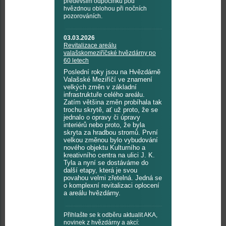
především odpočinku pod
hvězdnou oblohou při nočních
pozorováních.
03.03.2026
Revitalizace areálu
valašskomeziříčské hvězdárny po
60 letech
Poslední roky jsou na Hvězdárně
Valašské Meziříčí ve znamení
velkých změn v základní
infrastruktuře celého areálu.
Zatím většina změn probíhala tak
trochu skrytě, ať už proto, že se
jednalo o opravy či úpravy
interiérů nebo proto, že byla
skryta za hradbou stromů. První
velkou změnou bylo vybudování
nového objektu Kulturního a
kreativního centra na ulici J. K.
Tyla a nyní se dostáváme do
další etapy, která je svou
povahou velmi zřetelná. Jedná se
o komplexní revitalizaci oplocení
a areálu hvězdárny.
Přihlašte se k odběru aktualit AKA,
novinek z hvězdárny a akcí: