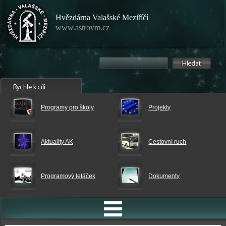
Hvězdárna Valašské Meziříčí
www.astrovm.cz
Programy pro školy
Projekty
Aktuality AK
Cestovní ruch
Programový letáček
Dokumenty