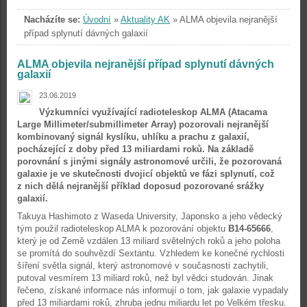
Nacházíte se:
Úvodní
»
Aktuality AK
»
ALMA objevila nejranější
případ splynutí dávných galaxií
ALMA objevila nejranější případ splynutí dávných
galaxií
23.06.2019
Výzkumníci využívající radioteleskop ALMA (Atacama
Large Millimeter/submillimeter Array) pozorovali nejranější
kombinovaný signál kyslíku, uhlíku a prachu z galaxií,
pocházející z doby před 13 miliardami roků. Na základě
porovnání s jinými signály astronomové určili, že pozorovaná
galaxie je ve skutečnosti dvojicí objektů ve fázi splynutí, což
z nich dělá nejranější příklad doposud pozorované srážky
galaxií.
Takuya Hashimoto z Waseda University, Japonsko a jeho vědecký
tým použil radioteleskop ALMA k pozorování objektu
B14-65666
,
který je od Země vzdálen 13 miliard světelných roků a jeho poloha
se promítá do souhvězdí Sextantu. Vzhledem ke konečné rychlosti
šíření světla signál, který astronomové v současnosti zachytili,
putoval vesmírem 13 miliard roků, než byl vědci studován. Jinak
řečeno, získané informace nás informují o tom, jak galaxie vypadaly
před 13 miliardami roků, zhruba jednu miliardu let po Velkém třesku.