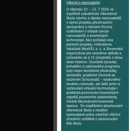
Víkend s nanosatelity
O víkendu 10. – 12. 7 2026 se
úspěšně uskutečnila Víkendová
škola návrhu a stavby nanosatelitů
v rámci projektu přeshraniční
spolupráce s názvem Rozvoj
vzdělávání v oblasti vývoje
nanosatelitů a kosmických
technologií. Akci pořádali oba
partneři projektu, Hvězdárna
Valašské Meziříčí, p. o. a Slovenská
organizácia pre vesmírné aktivity a
zúčastnilo se ji 15 účastníků z obou
stran hranice. Součástí opravdu
bohatého a zajímavého programu
byly nejen teoretické přednášky,
semináře, praktické činnosti se
složením Schoolsatů – výukového
modelu cubesatu, ale také jsme si
vyzkoušeli virtuální technologie i
praktická pozorování kosmických
objektů pozemními dalekohledy,
včetně Mezinárodní kosmické
stanice. Po úspěšném absolvování
víkendové školy a nedělní
samostatné práce obdrželi všichni
účastníci certifikát o absolvování
této školy.