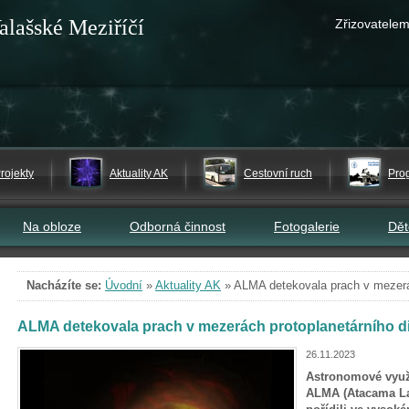
alašské Meziříčí
Zřizovatelem
rojekty
Aktuality AK
Cestovní ruch
Pro
Na obloze
Odborná činnost
Fotogalerie
Dě
Nacházíte se:
Úvodní
»
Aktuality AK
»
ALMA detekovala prach v mezerác
ALMA detekovala prach v mezerách protoplanetárního d
26.11.2023
Astronomové využí
ALMA (Atacama Lar