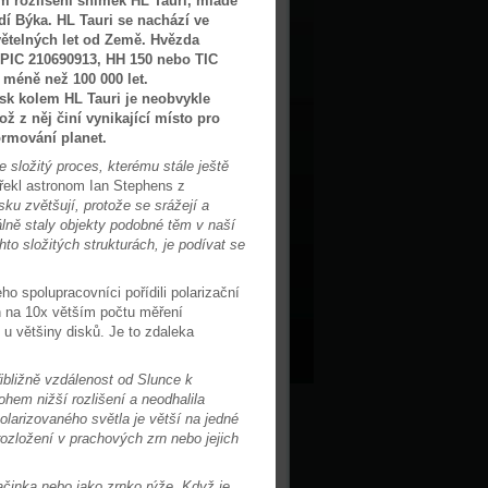
ém rozlišení snímek HL Tauri, mladé
í Býka. HL Tauri se nachází ve
větelných let od Země. Hvězda
EPIC 210690913, HH 150 nebo TIC
 méně než 100 000 let.
isk kolem HL Tauri je neobvykle
ož z něj činí vynikající místo pro
rmování planet.
e složitý proces, kterému stále ještě
 řekl astronom Ian Stephens z
ku zvětšují, protože se srážejí a
álně staly objekty podobné těm v naší
o složitých strukturách, je podívat se
ho spolupracovníci pořídili polarizační
n na 10x větším počtu měření
 u většiny disků. Je to zdaleka
ibližně vzdálenost od Slunce k
hem nižší rozlišení a neodhalila
polarizovaného světla je větší na jedné
ozložení v prachových zrn nebo jejich
ačinka nebo jako zrnko rýže. Když je