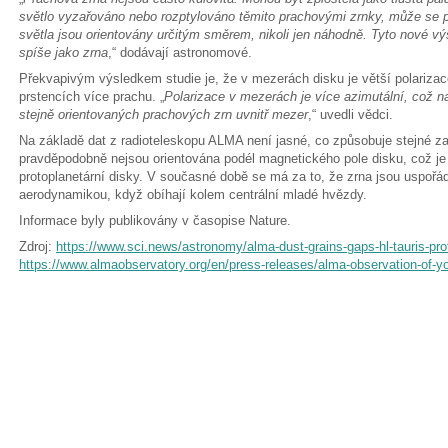
světlo vyzařováno nebo rozptylováno těmito prachovými zrnky, může se p
světla jsou orientovány určitým směrem, nikoli jen náhodně. Tyto nové v
spíše jako zrna
,“ dodávají astronomové.
Překvapivým výsledkem studie je, že v mezerách disku je větší polarizace
prstencích více prachu. „
Polarizace v mezerách je více azimutální, což n
stejně orientovaných prachových zrn uvnitř mezer
,“ uvedli vědci.
Na základě dat z radioteleskopu ALMA není jasné, co způsobuje stejné za
pravděpodobně nejsou orientována podél magnetického pole disku, což je
protoplanetární disky. V současné době se má za to, že zrna jsou uspoř
aerodynamikou, když obíhají kolem centrální mladé hvězdy.
Informace byly publikovány v časopise Nature.
Zdroj:
https://www.sci.news/astronomy/alma-dust-grains-gaps-hl-tauris-pro
https://www.almaobservatory.org/en/press-releases/alma-observation-of-you