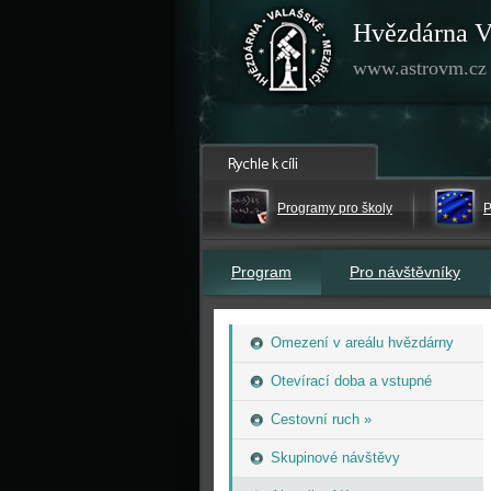
Hvězdárna V
www.astrovm.cz
Programy pro školy
P
Program
Pro návštěvníky
Omezení v areálu hvězdárny
Otevírací doba a vstupné
Cestovní ruch »
Skupinové návštěvy