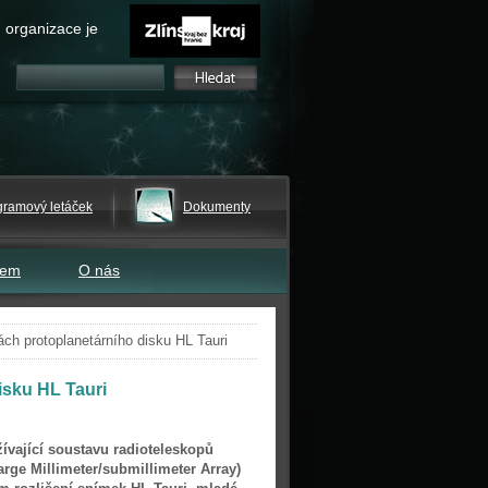
 organizace je
gramový letáček
Dokumenty
tem
O nás
h protoplanetárního disku HL Tauri
isku HL Tauri
vající soustavu radioteleskopů
ge Millimeter/submillimeter Array)