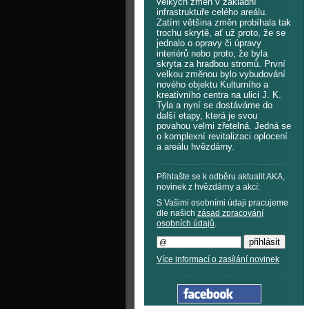
velkých změn v základní
infrastruktuře celého areálu.
Zatím většina změn probíhala tak
trochu skrytě, ať už proto, že se
jednalo o opravy či úpravy
interiérů nebo proto, že byla
skryta za hradbou stromů. První
velkou změnou bylo vybudování
nového objektu Kulturního a
kreativního centra na ulici J. K.
Tyla a nyní se dostáváme do
další etapy, která je svou
povahou velmi zřetelná. Jedná se
o komplexní revitalizaci oplocení
a areálu hvězdárny.
Přihlašte se k odběru aktualit AKA,
novinek z hvězdárny a akcí:
S Vašimi osobními údaji pracujeme
dle našich
zásad zpracování
osobních údajů
.
Více informací o zasílání novinek