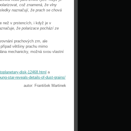
olarizovat, což znamená, že vlny
ýsledky naznačují, že prach se chová
 než v prstencích, i když je v
aznačuje, že polarizace pochází ze
rovnání prachových zrn, ale
 případ většiny prachu mimo
ádána mechanicky, možná svou vlastní
toplanetary-disk-12468.html
a
ng-star-reveals-details-of-dust-grains/
autor: František Martinek