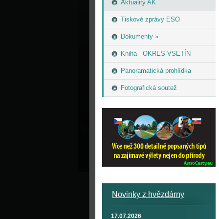
Aktuality AK
Tiskové zprávy ESO
Dokumenty »
Kniha - OKRES VSETÍN
Panoramatická prohlídka
Fotografická soutež
Novinky z hvězdárny
17.07.2026