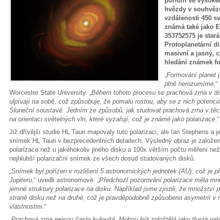
pořídili ve vysok
hvězdy v souhvězd
vzdálenosti 450 s
známá také jako 
353752575 je stará
Protoplanetární d
masivní a jasný, c
hledání známek fo
„
Formování planet j
plně nerozumíme
,“
Worcester State University. „
Během tohoto procesu se prachová zrna v dis
ulpívají na sobě, což způsobuje, že pomalu rostou, aby se z nich potenci
Sluneční soustavě. Jedním ze způsobů, jak studovat prachová zrna v těcht
na orientaci světelných vln, které vyzařují, což je známé jako polarizace
.“
Již dřívější studie HL Tauri mapovaly tuto polarizaci, ale Ian Stephens a je
snímek HL Tauri v bezprecedentních detailech. Výsledný obraz je založe
polarizace než u jakéhokoliv jiného disku a 100x větším počtu měření než
nejhlubší polarizační snímek ze všech dosud studovaných disků.
„
Snímek byl pořízen v rozlišení 5 astronomických jednotek (AU), což je př
Jupiteru
,“ uvedli astronomové. „
Předchozí pozorování polarizace měla mno
jemné struktury polarizace na disku. Například jsme zjistili, že množství 
straně disku než na druhé, což je pravděpodobně způsobeno asymetrií v r
vlastnostmi
.“
„
Prachová zrna nejsou často kulovitá. Mohou být zploštělá jako tlustá pal