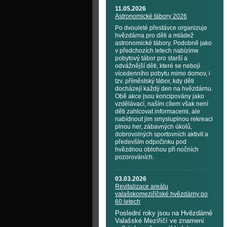
11.05.2026
Astronomické tábory 2026
Po dvouleté přestávce organizuje
hvězdárna pro děti a mládež
astronomické tábory. Podobně jako
v předchozích letech nabízíme
pobytový tábor pro starší a
odvážnější děti, které se nebojí
vícedenního pobytu mimo domov, i
tzv. příměstský tábor, kdy děti
docházejí každý den na hvězdárnu.
Obě akce jsou koncipovány jako
vzdělávací, naším cílem však není
děti zahlcovat informacemi, ale
nabídnout jim smysluplnou rekreaci
plnou her, zábavných úkolů,
dobrovolných sportovních aktivit a
především odpočinku pod
hvězdnou oblohou při nočních
pozorováních.
03.03.2026
Revitalizace areálu
valašskomeziříčské hvězdárny po
60 letech
Poslední roky jsou na Hvězdárně
Valašské Meziříčí ve znamení