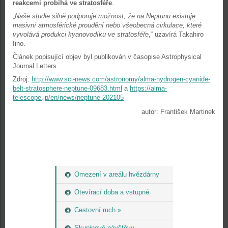
reakcemi probíhá ve stratosféře
.
„
Naše studie silně podporuje možnost, že na Neptunu existuje
masivní atmosférické proudění nebo všeobecná cirkulace, které
vyvolává produkci kyanovodíku ve stratosféře
,“ uzavírá Takahiro
Iino.
Článek popisující objev byl publikován v časopise Astrophysical
Journal Letters.
Zdroj:
http://www.sci-news.com/astronomy/alma-hydrogen-cyanide-
belt-stratosphere-neptune-09683.html
a
https://alma-
telescope.jp/en/news/neptune-202105
autor: František Martinek
Omezení v areálu hvězdárny
Otevírací doba a vstupné
Cestovní ruch »
Skupinové návštěvy