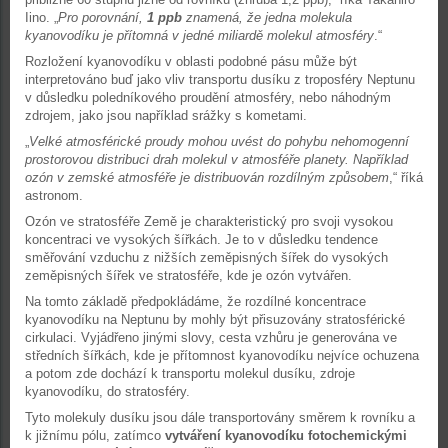
Iino. „
Pro porovnání,
1 ppb
znamená, že jedna molekula
kyanovodíku je přítomná v jedné miliardě molekul atmosféry
.“
Rozložení kyanovodíku v oblasti podobné pásu může být
interpretováno buď jako vliv transportu dusíku z troposféry Neptunu
v důsledku poledníkového proudění atmosféry, nebo náhodným
zdrojem, jako jsou například srážky s kometami.
„
Velké atmosférické proudy mohou uvést do pohybu nehomogenní
prostorovou distribuci drah molekul v atmosféře planety. Například
ozón v zemské atmosféře je distribuován rozdílným způsobem
,“ říká
astronom.
Ozón ve stratosféře Země je charakteristický pro svoji vysokou
koncentraci ve vysokých šířkách. Je to v důsledku tendence
směřování vzduchu z nižších zeměpisných šířek do vysokých
zeměpisných šířek ve stratosféře, kde je ozón vytvářen.
Na tomto základě předpokládáme, že rozdílné koncentrace
kyanovodíku na Neptunu by mohly být přisuzovány stratosférické
cirkulaci. Vyjádřeno jinými slovy, cesta vzhůru je generována ve
středních šířkách, kde je přítomnost kyanovodíku nejvíce ochuzena
a potom zde dochází k transportu molekul dusíku, zdroje
kyanovodíku, do stratosféry.
Tyto molekuly dusíku jsou dále transportovány směrem k rovníku a
k jižnímu pólu, zatímco
vytváření kyanovodíku fotochemickými