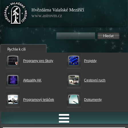
Hvězdárna Valašské Meziříčí
www.astrovm.cz
Programy pro školy
Projekty
Aktuality AK
Cestovní ruch
Programový letáček
Dokumenty