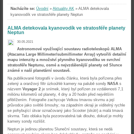
Nacházíte se:
Úvodní
»
Aktuality AK
»
ALMA detekovala
kyanovodík ve stratosféře planety Neptun
ALMA detekovala kyanovodík ve stratosféře planety
Neptun
30.05.2021
Astronomové využívající soustavu radioteleskopů ALMA
(Atacama Large Millimeter/submillimeter Array) vytvořili detailní
mapu intenzity a množství plynného kyanovodíku ve svrchní
stratosféře Neptunu, osmé a nejvzdálenější planety od Slunce
známé v naší planetární soustavě.
Na publikované fotografii v úvodu článku, která byla pořízena přes
zelený a oranžový filtr úzkoúhlé kamery na palubě sondy
NASA
s
názvem
Voyager 2
je snímek, který byl pořízen ze vzdálenosti 7,1
miliónu kilometrů od planety, 4 dny a 20 hodin před největším
přiblížením. Fotografie zachycuje Velkou tmavou skvrnu a její
průvodce jako světlé šmouhy; na západním okraji je viditelný rychle
se pohybující útvar označovaný jako Scooter (skútr) a malá tmavá
skvrna. Tato oblaka byla pozorovatelná tak dlouho, dokud je mohly
kamery sondy rozlišit.
Neptun je jedinou planetou Sluneční soustavy, která se nedá