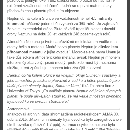
pozorovat pouhým okem bez dalekohledu, protože se nachází v
extrémní vzdálenosti od Země. Jedná se o první matematicky
předpovězenou planetu před jejím objevem.
Neptun obíhá kolem Slunce ve vzdálenosti téměř
4,5 miliardy
kilometrů
, přičemž jeden oběh vykoná za
165 roků
. Je zajímavé,
že velmi excentrická dráha Pluta přivádí trpasličí planetu dovnitř
orbity Neptunu na dobu 20 let každých 248 pozemských roků.
Atmosféra Neptunu je tvořena převážně molekulárním vodíkem a
atomy hélia a metanu. Modrá barva planety Neptun je
důsledkem
přítomnosti metanu
v jejím ovzduší. Modro-zelená barva Uranu je
také důsledkem atmosférického metanu, avšak Neptun je mnohem
intenzivněji zbarvený, jasně modrý, proto zde musí být neznámá
složka, která způsobuje mnohem intenzivnější zbarvení.
„
Neptun obíhá kolem Slunce na vnějším okraji Sluneční soustavy a
jeho atmosféra je složena převážně z vodíku a hélia, podobně jako
další plynné planety Jupiter, Saturn a Uran
,“ říká Takahiro Iino z
University of Tokyo. „
Co odlišuje planetu Neptun od jiných plynných
planet, je podle dřívějších studií to, že má velké množství plynného
kyanovodíku ve svrchní stratosféře
.“
Astronomové
analyzovali archivní data shromážděná radioteleskopem ALMA 30.
dubna 2016. „Maximum intenzity kyanovodíku bylo zaregistrováno v
okolí rovníku (přibližně 1,7 ppb), zatímco nejvíce ochuzeno bylo
přibližně 60 stupňů jižně od rovníku (zhruba 1,2 ppb),“ říká Takahiro