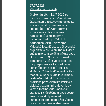
17.07.2026
Víkend s nanosatelity
O víkendu 10. – 12. 7 2026 se
úspěšně uskutečnila Víkendová
škola návrhu a stavby nanosatelitů
v rámci projektu přeshraniční
spolupráce s názvem Rozvoj
vzdělávání v oblasti vývoje
nanosatelitů a kosmických
technologií. Akci pořádali oba
partneři projektu, Hvězdárna
Valašské Meziříčí, p. o. a Slovenská
organizácia pre vesmírné aktivity a
zúčastnilo se ji 15 účastníků z obou
stran hranice. Součástí opravdu
bohatého a zajímavého programu
byly nejen teoretické přednášky,
semináře, praktické činnosti se
složením Schoolsatů – výukového
modelu cubesatu, ale také jsme si
vyzkoušeli virtuální technologie i
praktická pozorování kosmických
objektů pozemními dalekohledy,
včetně Mezinárodní kosmické
stanice. Po úspěšném absolvování
víkendové školy a nedělní
samostatné práce obdrželi všichni
účastníci certifikát o absolvování