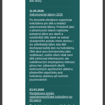
této školy.
11.05.2026
Astronomické tábory 2026
Po dvouleté přestávce organizuje
hvězdárna pro děti a mládež
astronomické tábory. Podobně jako
v předchozích letech nabízíme
pobytový tábor pro starší a
odvážnější děti, které se nebojí
vícedenního pobytu mimo domov, i
tzv. příměstský tábor, kdy děti
docházejí každý den na hvězdárnu.
Obě akce jsou koncipovány jako
vzdělávací, naším cílem však není
děti zahlcovat informacemi, ale
nabídnout jim smysluplnou rekreaci
plnou her, zábavných úkolů,
dobrovolných sportovních aktivit a
především odpočinku pod
hvězdnou oblohou při nočních
pozorováních.
03.03.2026
Revitalizace areálu
valašskomeziříčské hvězdárny po
60 letech