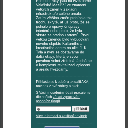
Poslední roky jsou na Hvězdárně
Valašské Meziříčí ve znamení
velkých změn v základní
infrastruktuře celého areálu.
Zatím většina změn probíhala tak
trochu skrytě, ať už proto, že se
jednalo o opravy či úpravy
interiérů nebo proto, že byla
skryta za hradbou stromů. První
velkou změnou bylo vybudování
nového objektu Kulturního a
kreativního centra na ulici J. K.
Tyla a nyní se dostáváme do
další etapy, která je svou
povahou velmi zřetelná. Jedná se
o komplexní revitalizaci oplocení
a areálu hvězdárny.
Přihlašte se k odběru aktualit AKA,
novinek z hvězdárny a akcí:
S Vašimi osobními údaji pracujeme
dle našich
zásad zpracování
osobních údajů
.
Více informací o zasílání novinek