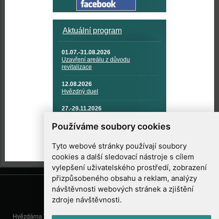
Aktuální program
01.07.-31.08.2026
Uzavření areálu z důvodu
revitalizace
12.08.2026
Hvězdný duel
27.-29.11.2026
KOSMONAUTIKA, RAKETOVÁ
TECHNIKA A KOSMICKÉ
Používáme soubory cookies
TECHNOLOGIE
Tyto webové stránky používají soubory
cookies a další sledovací nástroje s cílem
vylepšení uživatelského prostředí, zobrazení
přizpůsobeného obsahu a reklam, analýzy
návštěvnosti webových stránek a zjištění
zdroje návštěvnosti.
Hvězdárna Valašské Meziříčí, příspěvková organizace, Vsetínská 78, 757