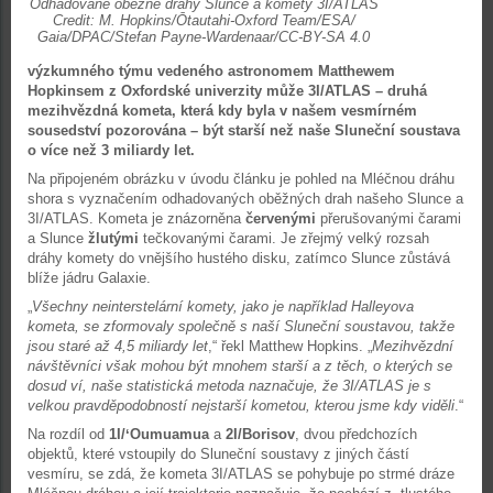
Odhadované oběžné dráhy Slunce a komety 3I/ATLAS
Credit: M. Hopkins/Ōtautahi-Oxford Team/ESA/
Gaia/DPAC/Stefan Payne-Wardenaar/CC-BY-SA 4.0
výzkumného týmu vedeného astronomem Matthewem
Hopkinsem z Oxfordské univerzity může 3I/ATLAS – druhá
mezihvězdná kometa, která kdy byla v našem vesmírném
sousedství pozorována – být starší než naše Sluneční soustava
o více než 3 miliardy let.
Na připojeném obrázku v úvodu článku je pohled na Mléčnou dráhu
shora s vyznačením odhadovaných oběžných drah našeho Slunce a
3I/ATLAS. Kometa je znázorněna
červenými
přerušovanými čarami
a Slunce
žlutými
tečkovanými čarami. Je zřejmý velký rozsah
dráhy komety do vnějšího hustého disku, zatímco Slunce zůstává
blíže jádru Galaxie.
„
Všechny neinterstelární komety, jako je například Halleyova
kometa, se zformovaly společně s naší Sluneční soustavou, takže
jsou staré až 4,5 miliardy let
,“ řekl Matthew Hopkins. „
Mezihvězdní
návštěvníci však mohou být mnohem starší a z těch, o kterých se
dosud ví, naše statistická metoda naznačuje, že 3I/ATLAS je s
velkou pravděpodobností nejstarší kometou, kterou jsme kdy viděli
.“
Na rozdíl od
1I/ʻOumuamua
a
2I/Borisov
, dvou předchozích
objektů, které vstoupily do Sluneční soustavy z jiných částí
vesmíru, se zdá, že kometa 3I/ATLAS se pohybuje po strmé dráze