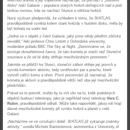
Mléčnou dráhou a její trajektorie naznačuje, že pochází z „tlustého
disku“ naší Galaxie – populace starých hvězd obíhajících nad a pod
tenkou rovinou, kde se nachází Slunce a většina hvězd.
Nový výzkum předpovídá, že vzhledem k tomu, že 3I/ATLAS
pravděpodobně vznikla kolem staré hvězdy v hustém disku, měla by
být bohatá na vodní led.
„
Jedná se o objekt z části Galaxie, jaký jsme nikdy předtím zblízka
neviděli
,“ řekl profesor Chris Lintott z Oxfordské univerzity,
moderátor pořadu BBC The Sky at Night. „
Domníváme se, že
existuje dvoutřetinová šance, že tato kometa je starší než Sluneční
soustava a že od té doby driftuje mezihvězdným prostorem
.“
Jakmile se přiblíží ke Slunci, sluneční záření ohřeje její povrch a
vyvolá kometární aktivitu, tedy uvolňování par a prachu, které
vytvoří zářící komu a ohon. První pozorování již naznačují, že
kometa je aktivní a pravděpodobně větší než oba její mezihvězdní
předchůdci.
Pokud se to potvrdí, mohlo by to mít vliv na to, kolik podobných
objektů budoucí teleskopy, jako je například nový teleskop
Vera C.
Rubin
, pravděpodobně odhalí. Může také napovědět, jakou roli hrají
dávné mezihvězdné komety při vzniku hvězd a planet v celé
Galaxii.
„
Nacházíme se ve vzrušující době: 3I/ATLAS již vykazuje známky
aktivity
,“ uvedla Michele Bannisterová, astronomka z University of