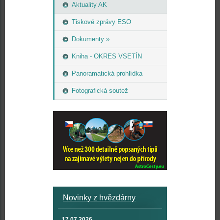
Aktuality AK
Tiskové zprávy ESO
Dokumenty »
Kniha - OKRES VSETÍN
Panoramatická prohlídka
Fotografická soutež
Novinky z hvězdárny
17.07.2026