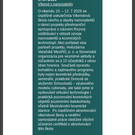
Víkend s nanosatelity
O víkendu 10. – 12. 7 2026 se
úspěšně uskutečnila Víkendová
škola návrhu a stavby nanosatelitů
v rámci projektu přeshraniční
spolupráce s názvem Rozvoj
vzdělávání v oblasti vývoje
nanosatelitů a kosmických
technologií. Akci pořádali oba
partneři projektu, Hvězdárna
Valašské Meziříčí, p. o. a Slovenská
organizácia pre vesmírné aktivity a
zúčastnilo se ji 15 účastníků z obou
stran hranice. Součástí opravdu
bohatého a zajímavého programu
byly nejen teoretické přednášky,
semináře, praktické činnosti se
složením Schoolsatů – výukového
modelu cubesatu, ale také jsme si
vyzkoušeli virtuální technologie i
praktická pozorování kosmických
objektů pozemními dalekohledy,
včetně Mezinárodní kosmické
stanice. Po úspěšném absolvování
víkendové školy a nedělní
samostatné práce obdrželi všichni
účastníci certifikát o absolvování
této školy.