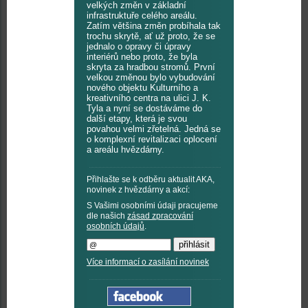
velkých změn v základní
infrastruktuře celého areálu.
Zatím většina změn probíhala tak
trochu skrytě, ať už proto, že se
jednalo o opravy či úpravy
interiérů nebo proto, že byla
skryta za hradbou stromů. První
velkou změnou bylo vybudování
nového objektu Kulturního a
kreativního centra na ulici J. K.
Tyla a nyní se dostáváme do
další etapy, která je svou
povahou velmi zřetelná. Jedná se
o komplexní revitalizaci oplocení
a areálu hvězdárny.
Přihlašte se k odběru aktualit AKA,
novinek z hvězdárny a akcí:
S Vašimi osobními údaji pracujeme
dle našich
zásad zpracování
osobních údajů
.
Více informací o zasílání novinek