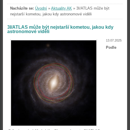
Nacházíte se:
Úvodní
»
Aktuality AK
»
3I/ATLAS může být
nejstarší kometou, jakou kdy astronomové viděli
3I/ATLAS může být nejstarší kometou, jakou kdy
astronomové viděli
13.07.2025
Podle