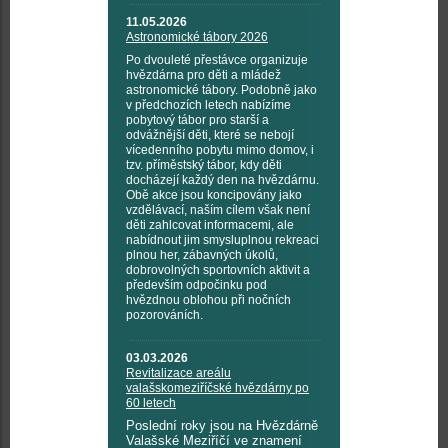
11.05.2026
Astronomické tábory 2026
Po dvouleté přestávce organizuje
hvězdárna pro děti a mládež
astronomické tábory. Podobně jako
v předchozích letech nabízíme
pobytový tábor pro starší a
odvážnější děti, které se nebojí
vícedenního pobytu mimo domov, i
tzv. příměstský tábor, kdy děti
docházejí každý den na hvězdárnu.
Obě akce jsou koncipovány jako
vzdělávací, naším cílem však není
děti zahlcovat informacemi, ale
nabídnout jim smysluplnou rekreaci
plnou her, zábavných úkolů,
dobrovolných sportovních aktivit a
především odpočinku pod
hvězdnou oblohou při nočních
pozorováních.
03.03.2026
Revitalizace areálu
valašskomeziříčské hvězdárny po
60 letech
Poslední roky jsou na Hvězdárně
Valašské Meziříčí ve znamení