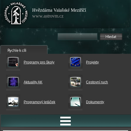
Hvězdárna Valašské Meziříčí
www.astrovm.cz
Programy pro školy
Projekty
Aktuality AK
Cestovní ruch
Programový letáček
Dokumenty