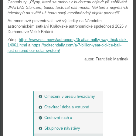
Canterbury. „
Plyny, které se mohou v budoucnu objevit při zahřívání
3I/ATLAS Sluncem, budou testovat náš model. Některé z největších
teleskopů na světě už tento nový mezihvězdný objekt pozorují
!“
Astronomové prezentovali své výsledky na Národním
astronomickém setkání Královské astronomické společnosti 2025 v
Durhamu ve Velké Británii.
Zdroj:
https://www.sci.news/astronomy/3i-atlas-milky-way-thick-disk-
14061.html
a
https://scitechdaily.com/a-7-billion-year-old-ice-ball-
just-entered-our-solar-system/
autor: František Martinek
Omezení v areálu hvězdárny
Otevírací doba a vstupné
Cestovní ruch »
Skupinové návštěvy