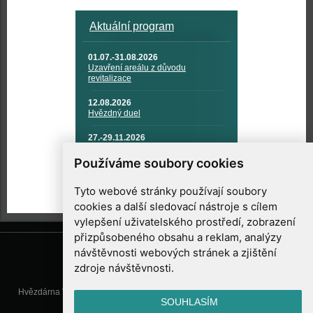
Aktuální program
01.07.-31.08.2026
Uzavření areálu z důvodu
revitalizace
12.08.2026
Hvězdný duel
27.-29.11.2026
KOSMONAUTIKA, RAKETOVÁ
TECHNIKA A KOSMICKÉ
Používáme soubory cookies
TECHNOLOGIE
Tyto webové stránky používají soubory
cookies a další sledovací nástroje s cílem
vylepšení uživatelského prostředí, zobrazení
přizpůsobeného obsahu a reklam, analýzy
návštěvnosti webových stránek a zjištění
zdroje návštěvnosti.
Hvězdárna Valašské Meziříčí, příspěvková organizace, Vsetínská 78, 757
SOUHLASÍM
01 Valašské Meziříčí