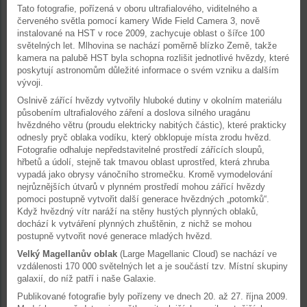
Tato fotografie, pořízená v oboru ultrafialového, viditelného a
červeného světla pomocí kamery Wide Field Camera 3, nově
instalované na HST v roce 2009, zachycuje oblast o šířce 100
světelných let. Mlhovina se nachází poměrně blízko Země, takže
kamera na palubě HST byla schopna rozlišit jednotlivé hvězdy, které
poskytují astronomům důležité informace o svém vzniku a dalším
vývoji.
Oslnivě zářící hvězdy vytvořily hluboké dutiny v okolním materiálu
působením ultrafialového záření a doslova silného uragánu
hvězdného větru (proudu elektricky nabitých částic), které prakticky
odnesly pryč oblaka vodíku, který obklopuje místa zrodu hvězd.
Fotografie odhaluje nepředstavitelné prostředí zářících sloupů,
hřbetů a údolí, stejně tak tmavou oblast uprostřed, která zhruba
vypadá jako obrysy vánočního stromečku. Kromě vymodelování
nejrůznějších útvarů v plynném prostředí mohou zářící hvězdy
pomoci postupně vytvořit další generace hvězdných „potomků“.
Když hvězdný vítr naráží na stěny hustých plynných oblaků,
dochází k vytváření plynných zhuštěnin, z nichž se mohou
postupně vytvořit nové generace mladých hvězd.
Velký Magellanův oblak
(Large Magellanic Cloud) se nachází ve
vzdálenosti 170 000 světelných let a je součástí tzv. Místní skupiny
galaxií, do níž patří i naše Galaxie.
Publikované fotografie byly pořízeny ve dnech 20. až 27. října 2009.