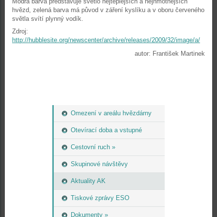
Modrá barva představuje světlo nejteplejších a nejhmotnějších
hvězd, zelená barva má původ v záření kyslíku a v oboru červeného
světla svítí plynný vodík.
Zdroj:
http://hubblesite.org/newscenter/archive/releases/2009/32/image/a/
autor: František Martinek
Omezení v areálu hvězdárny
Otevírací doba a vstupné
Cestovní ruch »
Skupinové návštěvy
Aktuality AK
Tiskové zprávy ESO
Dokumenty »