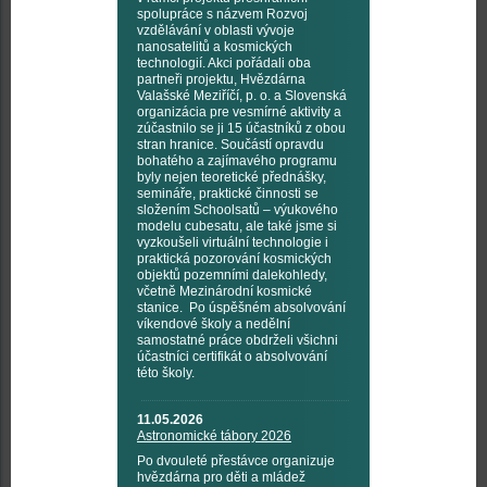
spolupráce s názvem Rozvoj
vzdělávání v oblasti vývoje
nanosatelitů a kosmických
technologií. Akci pořádali oba
partneři projektu, Hvězdárna
Valašské Meziříčí, p. o. a Slovenská
organizácia pre vesmírné aktivity a
zúčastnilo se ji 15 účastníků z obou
stran hranice. Součástí opravdu
bohatého a zajímavého programu
byly nejen teoretické přednášky,
semináře, praktické činnosti se
složením Schoolsatů – výukového
modelu cubesatu, ale také jsme si
vyzkoušeli virtuální technologie i
praktická pozorování kosmických
objektů pozemními dalekohledy,
včetně Mezinárodní kosmické
stanice. Po úspěšném absolvování
víkendové školy a nedělní
samostatné práce obdrželi všichni
účastníci certifikát o absolvování
této školy.
11.05.2026
Astronomické tábory 2026
Po dvouleté přestávce organizuje
hvězdárna pro děti a mládež