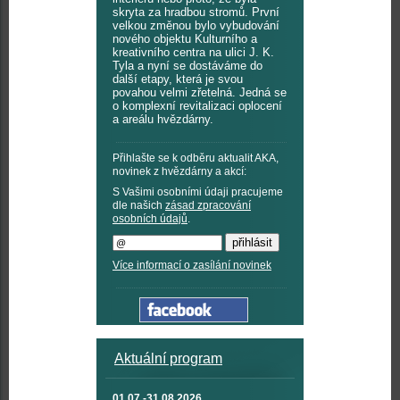
skryta za hradbou stromů. První
velkou změnou bylo vybudování
nového objektu Kulturního a
kreativního centra na ulici J. K.
Tyla a nyní se dostáváme do
další etapy, která je svou
povahou velmi zřetelná. Jedná se
o komplexní revitalizaci oplocení
a areálu hvězdárny.
Přihlašte se k odběru aktualit AKA,
novinek z hvězdárny a akcí:
S Vašimi osobními údaji pracujeme
dle našich
zásad zpracování
osobních údajů
.
Více informací o zasílání novinek
Aktuální program
01.07.-31.08.2026