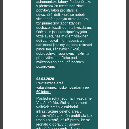
astronomické tábory. Podobně jako
v předchozích letech nabízíme
pobytový tábor pro starší a
odvážnější děti, které se nebojí
vícedenního pobytu mimo domov, i
tzv. příměstský tábor, kdy děti
docházejí každý den na hvězdárnu.
Obě akce jsou koncipovány jako
vzdělávací, naším cílem však není
děti zahlcovat informacemi, ale
nabídnout jim smysluplnou rekreaci
plnou her, zábavných úkolů,
dobrovolných sportovních aktivit a
především odpočinku pod
hvězdnou oblohou při nočních
pozorováních.
03.03.2026
Revitalizace areálu
valašskomeziříčské hvězdárny po
60 letech
Poslední roky jsou na Hvězdárně
Valašské Meziříčí ve znamení
velkých změn v základní
infrastruktuře celého areálu.
Zatím většina změn probíhala tak
trochu skrytě, ať už proto, že se
jednalo o opravy či úpravy
interiérů nebo proto, že byla