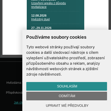
Uzavření areálu z důvodu
revitalizace
12.08.2026
Hvězdný duel
27.-29.11.2026
KOSMONAUTIKA, RAKETOVÁ
TECHNIKA A KOSMICKÉ
Používáme soubory cookies
TECHNOLOGIE
Tyto webové stránky používají soubory
cookies a další sledovací nástroje s cílem
vylepšení uživatelského prostředí, zobrazení
přizpůsobeného obsahu a reklam, analýzy
návštěvnosti webových stránek a zjištění
zdroje návštěvnosti.
Hvězdárna Valašské Meziříčí, příspěvková organizace, Vsetínská 78, 757
SOUHLASÍM
01 Valašské Meziříčí
Příspěvková organizace Zlínského kraje. Telefon:
571 611 928
, Mobil:
777
ODMÍTÁM
277 134
, E-mail:
info@astrovm.cz
Jak chráníme Vaše osobní údaje
|
Nastavení cookies
| Vyrobil:
UPRAVIT MÉ PŘEDVOLBY
WebConsult.cz