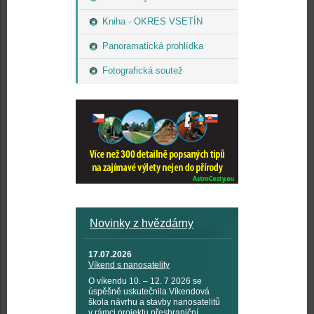
Kniha - OKRES VSETÍN
Panoramatická prohlídka
Fotografická soutež
Novinky z hvězdárny
17.07.2026
Víkend s nanosatelity
O víkendu 10. – 12. 7 2026 se
úspěšně uskutečnila Víkendová
škola návrhu a stavby nanosatelitů
v rámci projektu přeshraniční