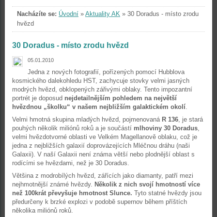
Nacházíte se:
Úvodní
»
Aktuality AK
»
30 Doradus - místo zrodu
hvězd
30 Doradus - místo zrodu hvězd
05.01.2010
Jedna z nových fotografií, pořízených pomocí Hubblova
kosmického dalekohledu HST, zachycuje stovky velmi jasných
modrých hvězd, obklopených zářivými oblaky. Tento impozantní
portrét je doposud
nejdetailnějším pohledem na největší
hvězdnou „školku“ v našem nejbližším galaktickém okolí
.
Velmi hmotná skupina mladých hvězd, pojmenovaná
R 136
, je stará
pouhých několik miliónů roků a je součástí
mlhoviny 30 Doradus
,
velmi hvězdotvorné oblasti ve Velkém Magellanově oblaku, což je
jedna z nejbližších galaxií doprovázejících Mléčnou dráhu (naši
Galaxii). V naší Galaxii není známa větší nebo plodnější oblast s
rodícími se hvězdami, než je 30 Doradus.
Většina z modrobílých hvězd, zářících jako diamanty, patří mezi
nejhmotnější známé hvězdy.
Několik z nich svojí hmotností více
než 100krát převyšuje hmotnost Slunce.
Tyto statné hvězdy jsou
předurčeny k brzké explozi v podobě supernov během příštích
několika miliónů roků.