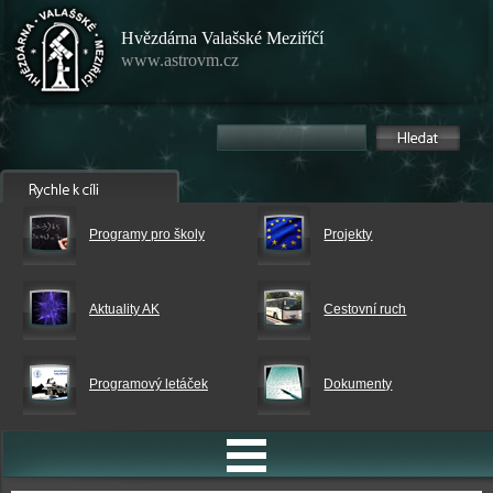
Hvězdárna Valašské Meziříčí
www.astrovm.cz
Programy pro školy
Projekty
Aktuality AK
Cestovní ruch
Programový letáček
Dokumenty