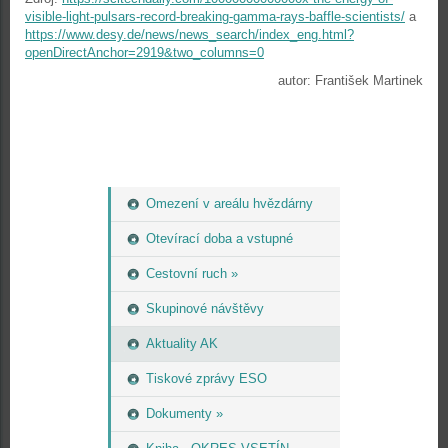
visible-light-pulsars-record-breaking-gamma-rays-baffle-scientists/
a
https://www.desy.de/news/news_search/index_eng.html?
openDirectAnchor=2919&two_columns=0
autor: František Martinek
Omezení v areálu hvězdárny
Otevírací doba a vstupné
Cestovní ruch »
Skupinové návštěvy
Aktuality AK
Tiskové zprávy ESO
Dokumenty »