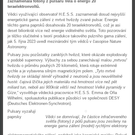
zaznamenala fotony z pulsaru Vela o energii 20
teraelektronvoltů.
Vědci využívající observatoř H.E.S.S. zaznamenali dosud nejvyšší
energetické gama záření z mrtvé hvězdy zvané pulsar. Energie
těchto gama paprsků dosahovala 20 teraelektronvoltů, což je asi
deset bilionkrát více než energie viditelného světla. Toto pozorování
je těžko slučitelné s teorií produkce takového pulzního gama záření,
jak 5. října 2023 uvedl mezinárodní tým vědců v časopise Nature
Astronomy.
Pulsary jsou pozůstatky zaniklých hvězd, které okázale explodovaly
v podobě supernovy. Výbuchy za sebou zanechávají malou „mrtvou“
hvězdu o průměru pouhých 20 kilometrů, která rotuje extrémně
rychle a je vybavena silným magnetickým polem. „
Tyto mrtvé
hvězdy se skládají téměř výhradně z neutronů a jsou neuvěřitelně
husté: čajová lžička jejich materiálu má hmotnost více než pět
miliard tun, neboli asi 900krát větší než hmotnost Velké pyramidy v
Gíze
,“ vysvětluje vědecká pracovnice H.E.S.S. Emma de Oña
Wilhelmi, spoluautorka publikace působící ve společnosti DESY
(Deutsches Elektronen-Synchrotron).
Pulsary vyzařují
paprsky
Vědci se domnívají, že částice infračerveného
světla (fotony) z pólů pulsaru jsou zesíleny na
energie gama záření (modré) rychlými elektrony