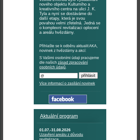
nového objektu Kulturního a
kreativního centra na ulici J. K.
Tyla a nyní se dostáváme do
další etapy, která je svou
povahou velmi zřetelná. Jedná se
o komplexní revitalizaci oplocení
a areálu hvězdárny.
Přihlašte se k odběru aktualit AKA,
novinek z hvězdárny a akcí:
S Vašimi osobními údaji pracujeme
dle našich
zásad zpracování
osobních údajů
.
Více informací o zasílání novinek
Aktuální program
01.07.-31.08.2026
Uzavření areálu z důvodu
revitalizace