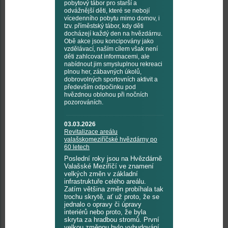
pobytový tábor pro starší a
odvážnější děti, které se nebojí
vícedenního pobytu mimo domov, i
tzv. příměstský tábor, kdy děti
docházejí každý den na hvězdárnu.
Obě akce jsou koncipovány jako
vzdělávací, naším cílem však není
děti zahlcovat informacemi, ale
nabídnout jim smysluplnou rekreaci
plnou her, zábavných úkolů,
dobrovolných sportovních aktivit a
především odpočinku pod
hvězdnou oblohou při nočních
pozorováních.
03.03.2026
Revitalizace areálu
valašskomeziříčské hvězdárny po
60 letech
Poslední roky jsou na Hvězdárně
Valašské Meziříčí ve znamení
velkých změn v základní
infrastruktuře celého areálu.
Zatím většina změn probíhala tak
trochu skrytě, ať už proto, že se
jednalo o opravy či úpravy
interiérů nebo proto, že byla
skryta za hradbou stromů. První
velkou změnou bylo vybudování