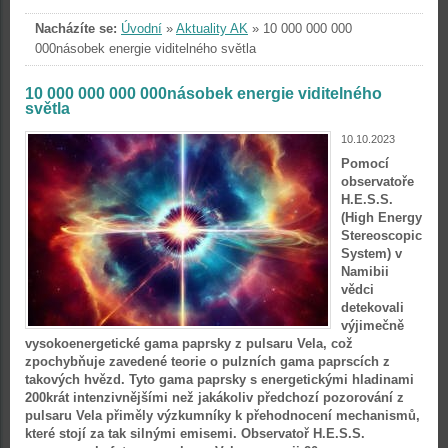
Nacházíte se:
Úvodní
»
Aktuality AK
»
10 000 000 000
000násobek energie viditelného světla
10 000 000 000 000násobek energie viditelného
světla
10.10.2023
Pomocí
observatoře
H.E.S.S.
(High Energy
Stereoscopic
System) v
Namibii
vědci
detekovali
výjimečně
vysokoenergetické gama paprsky z pulsaru Vela, což
zpochybňuje zavedené teorie o pulzních gama paprscích z
takových hvězd. Tyto gama paprsky s energetickými hladinami
200krát intenzivnějšími než jakákoliv předchozí pozorování z
pulsaru Vela přiměly výzkumníky k přehodnocení mechanismů,
které stojí za tak silnými emisemi. Observatoř H.E.S.S.