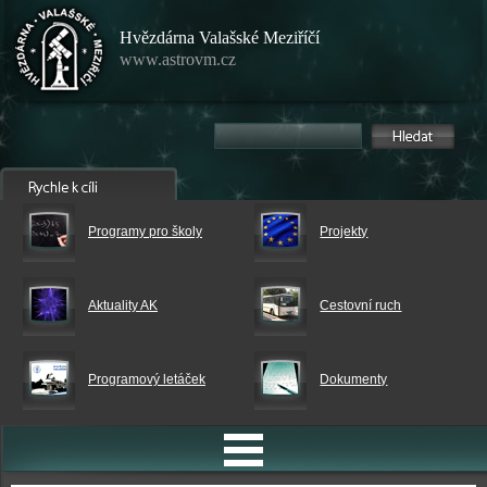
Hvězdárna Valašské Meziříčí
www.astrovm.cz
Programy pro školy
Projekty
Aktuality AK
Cestovní ruch
Programový letáček
Dokumenty