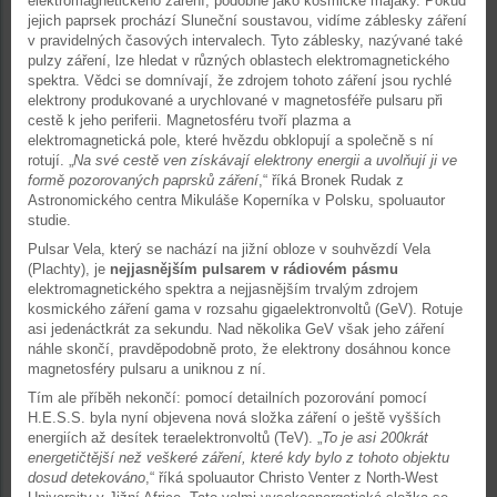
elektromagnetického záření, podobně jako kosmické majáky. Pokud
jejich paprsek prochází Sluneční soustavou, vidíme záblesky záření
v pravidelných časových intervalech. Tyto záblesky, nazývané také
pulzy záření, lze hledat v různých oblastech elektromagnetického
spektra. Vědci se domnívají, že zdrojem tohoto záření jsou rychlé
elektrony produkované a urychlované v magnetosféře pulsaru při
cestě k jeho periferii. Magnetosféru tvoří plazma a
elektromagnetická pole, které hvězdu obklopují a společně s ní
rotují. „
Na své cestě ven získávají elektrony energii a uvolňují ji ve
formě pozorovaných paprsků záření
,“ říká Bronek Rudak z
Astronomického centra Mikuláše Koperníka v Polsku, spoluautor
studie.
Pulsar Vela, který se nachází na jižní obloze v souhvězdí Vela
(Plachty), je
nejjasnějším pulsarem v rádiovém pásmu
elektromagnetického spektra a nejjasnějším trvalým zdrojem
kosmického záření gama v rozsahu gigaelektronvoltů (GeV). Rotuje
asi jedenáctkrát za sekundu. Nad několika GeV však jeho záření
náhle skončí, pravděpodobně proto, že elektrony dosáhnou konce
magnetosféry pulsaru a uniknou z ní.
Tím ale příběh nekončí: pomocí detailních pozorování pomocí
H.E.S.S. byla nyní objevena nová složka záření o ještě vyšších
energiích až desítek teraelektronvoltů (TeV). „
To je asi 200krát
energetičtější než veškeré záření, které kdy bylo z tohoto objektu
dosud detekováno
,“ říká spoluautor Christo Venter z North-West