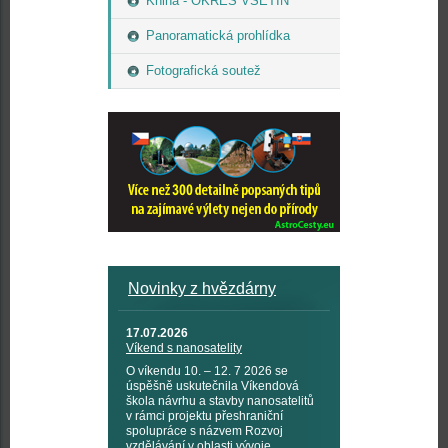
Kniha - OKRES VSETÍN
Panoramatická prohlídka
Fotografická soutež
Novinky z hvězdárny
17.07.2026
Víkend s nanosatelity
O víkendu 10. – 12. 7 2026 se
úspěšně uskutečnila Víkendová
škola návrhu a stavby nanosatelitů
v rámci projektu přeshraniční
spolupráce s názvem Rozvoj
vzdělávání v oblasti vývoje