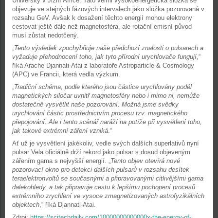
University v Jižní Africe. Tato velmi vysokoenergetická složka se
objevuje ve stejných fázových intervalech jako složka pozorovaná v
rozsahu GeV. Avšak k dosažení těchto energií mohou elektrony
cestovat ještě dále než magnetosféra, ale rotační emisní původ
musí zůstat nedotčený.
„
Tento výsledek zpochybňuje naše předchozí znalosti o pulsarech a
vyžaduje přehodnocení toho, jak tyto přírodní urychlovače fungují
,“
říká Arache Djannati-Atai z laboratoře Astroparticle & Cosmology
(APC) ve Francii, která vedla výzkum.
„
Tradiční schéma, podle kterého jsou částice urychlovány podél
magnetických siločar uvnitř magnetosféry nebo i mimo ni, nemůže
dostatečně vysvětlit naše pozorování. Možná jsme svědky
urychlování částic prostřednictvím procesu tzv. magnetického
přepojování. Ale i tento scénář naráží na potíže při vysvětlení toho,
jak takové extrémní záření vzniká
.“
Ať už je vysvětlení jakékoliv, vedle svých dalších superlativů nyní
pulsar Vela oficiálně drží rekord jako pulsar s dosud objeveným
zářením gama s nejvyšší energií. „
Tento objev otevírá nové
pozorovací okno pro detekci dalších pulsarů v rozsahu desítek
teraelektronvoltů se současnými a připravovanými citlivějšími gama
dalekohledy, a tak připravuje cestu k lepšímu pochopení procesů
extrémního zrychlení ve vysoce zmagnetizovaných astrofyzikálních
objektech
,“ říká Djannati-Atai.
Zdroj:
https://scitechdaily.com/10000000000000x-the-energy-of-