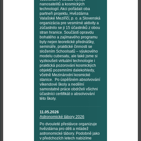
nanosatelitů a kosmických
technologií. Akci pořádali oba
partneři projektu, Hvězdárna
Valašské Meziříčí, p. o. a Slovenská
organizácia pre vesmírné aktivity a
zúčastnilo se ji 15 účastníků z obou
stran hranice. Součástí opravdu
bohatého a zajímavého programu
byly nejen teoretické přednášky,
semináře, praktické činnosti se
složením Schoolsatů – výukového
modelu cubesatu, ale také jsme si
vyzkoušeli virtuální technologie i
praktická pozorování kosmických
objektů pozemními dalekohledy,
včetně Mezinárodní kosmické
stanice. Po úspěšném absolvování
víkendové školy a nedělní
samostatné práce obdrželi všichni
účastníci certifikát o absolvování
této školy.
11.05.2026
Astronomické tábory 2026
Po dvouleté přestávce organizuje
hvězdárna pro děti a mládež
astronomické tábory. Podobně jako
v předchozích letech nabízíme