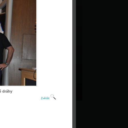
é dráhy
Zvětšit