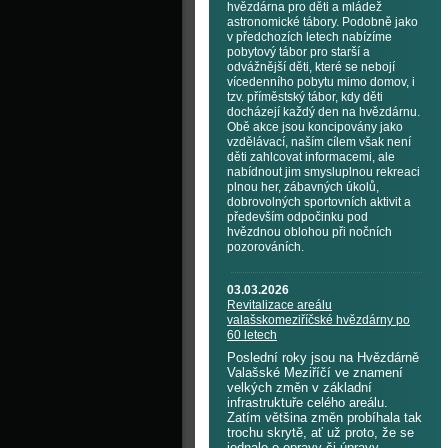
hvězdárna pro děti a mládež
astronomické tábory. Podobně jako
v předchozích letech nabízíme
pobytový tábor pro starší a
odvážnější děti, které se nebojí
vícedenního pobytu mimo domov, i
tzv. příměstský tábor, kdy děti
docházejí každý den na hvězdárnu.
Obě akce jsou koncipovány jako
vzdělávací, naším cílem však není
děti zahlcovat informacemi, ale
nabídnout jim smysluplnou rekreaci
plnou her, zábavných úkolů,
dobrovolných sportovních aktivit a
především odpočinku pod
hvězdnou oblohou při nočních
pozorováních.
03.03.2026
Revitalizace areálu
valašskomeziříčské hvězdárny po
60 letech
Poslední roky jsou na Hvězdárně
Valašské Meziříčí ve znamení
velkých změn v základní
infrastruktuře celého areálu.
Zatím většina změn probíhala tak
trochu skrytě, ať už proto, že se
jednalo o opravy či úpravy