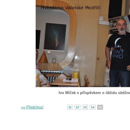
Ivo Míček s příspěvkem o úklidu oběžn
«« Předchozí
11
12
13
14
15