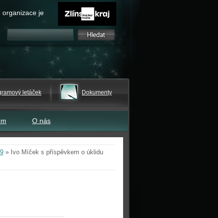
 organizace je
gramový letáček
Dokumenty
em
O nás
19
»
Ivo Míček s příspěvkem o úklidu