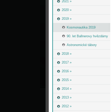
2021 »
2020 »
2019 »
Kosmonautika 2019
90. let Ballnerovy hvězdárny
Astronomické tábory
2018 »
2017 »
2016 »
2015 »
2014 »
2013 »
2012 »