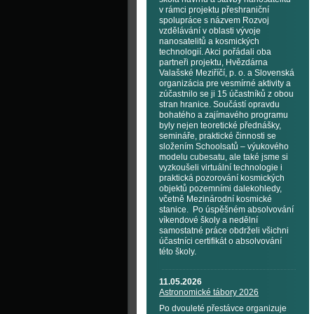
v rámci projektu přeshraniční
spolupráce s názvem Rozvoj
vzdělávání v oblasti vývoje
nanosatelitů a kosmických
technologií. Akci pořádali oba
partneři projektu, Hvězdárna
Valašské Meziříčí, p. o. a Slovenská
organizácia pre vesmírné aktivity a
zúčastnilo se ji 15 účastníků z obou
stran hranice. Součástí opravdu
bohatého a zajímavého programu
byly nejen teoretické přednášky,
semináře, praktické činnosti se
složením Schoolsatů – výukového
modelu cubesatu, ale také jsme si
vyzkoušeli virtuální technologie i
praktická pozorování kosmických
objektů pozemními dalekohledy,
včetně Mezinárodní kosmické
stanice. Po úspěšném absolvování
víkendové školy a nedělní
samostatné práce obdrželi všichni
účastníci certifikát o absolvování
této školy.
11.05.2026
Astronomické tábory 2026
Po dvouleté přestávce organizuje