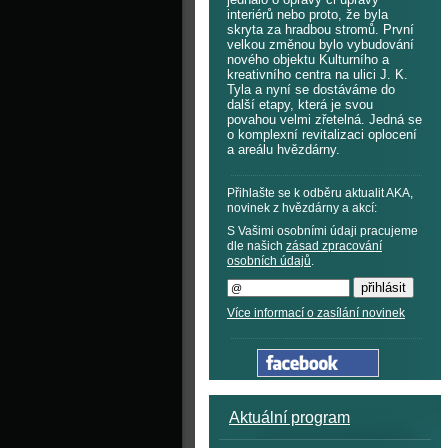
interiérů nebo proto, že byla
skryta za hradbou stromů. První
velkou změnou bylo vybudování
nového objektu Kulturního a
kreativního centra na ulici J. K.
Tyla a nyní se dostáváme do
další etapy, která je svou
povahou velmi zřetelná. Jedná se
o komplexní revitalizaci oplocení
a areálu hvězdárny.
Přihlašte se k odběru aktualit AKA,
novinek z hvězdárny a akcí:
S Vašimi osobními údaji pracujeme
dle našich
zásad zpracování
osobních údajů
.
Více informací o zasílání novinek
Aktuální program