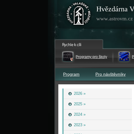
Hvězdárna V
www.astrovm.cz
Programy pro školy
P
Program
Pro návštěvníky
2026 »
2025 »
2024 »
2023 »