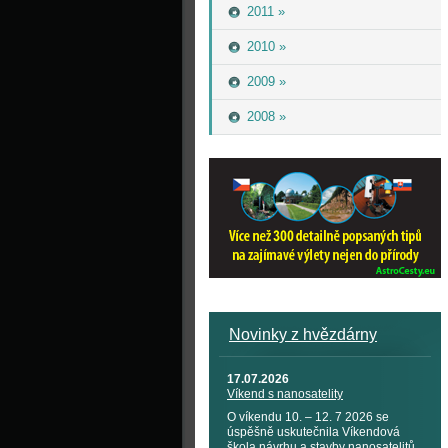
2011 »
2010 »
2009 »
2008 »
Novinky z hvězdárny
17.07.2026
Víkend s nanosatelity
O víkendu 10. – 12. 7 2026 se
úspěšně uskutečnila Víkendová
škola návrhu a stavby nanosatelitů