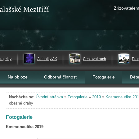
alašské Meziříčí
Zřizovatelem
rojekty
Aktuality AK
Cestovní ruch
Pro
Na obloze
Odborná činnost
Fotogalerie
Dět
Nacházíte se:
Úvodní stránka
»
Fotogalerie
»
2019
»
Kosmonautika 20
oběžné dráhy
Fotogalerie
Kosmonautika 2019