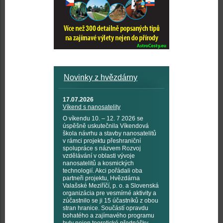
Novinky z hvězdárny
17.07.2026
Víkend s nanosatelity
O víkendu 10. – 12. 7 2026 se
úspěšně uskutečnila Víkendová
škola návrhu a stavby nanosatelitů
v rámci projektu přeshraniční
spolupráce s názvem Rozvoj
vzdělávání v oblasti vývoje
nanosatelitů a kosmických
technologií. Akci pořádali oba
partneři projektu, Hvězdárna
Valašské Meziříčí, p. o. a Slovenská
organizácia pre vesmírné aktivity a
zúčastnilo se ji 15 účastníků z obou
stran hranice. Součástí opravdu
bohatého a zajímavého programu