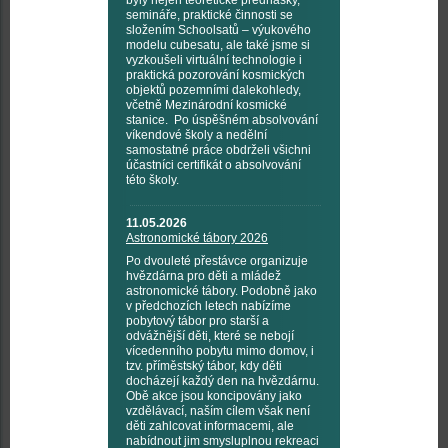
byly nejen teoretické přednášky,
semináře, praktické činnosti se
složením Schoolsatů – výukového
modelu cubesatu, ale také jsme si
vyzkoušeli virtuální technologie i
praktická pozorování kosmických
objektů pozemními dalekohledy,
včetně Mezinárodní kosmické
stanice. Po úspěšném absolvování
víkendové školy a nedělní
samostatné práce obdrželi všichni
účastníci certifikát o absolvování
této školy.
11.05.2026
Astronomické tábory 2026
Po dvouleté přestávce organizuje
hvězdárna pro děti a mládež
astronomické tábory. Podobně jako
v předchozích letech nabízíme
pobytový tábor pro starší a
odvážnější děti, které se nebojí
vícedenního pobytu mimo domov, i
tzv. příměstský tábor, kdy děti
docházejí každý den na hvězdárnu.
Obě akce jsou koncipovány jako
vzdělávací, naším cílem však není
děti zahlcovat informacemi, ale
nabídnout jim smysluplnou rekreaci