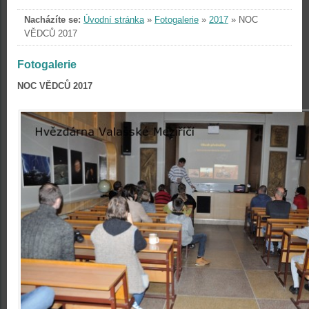
Nacházíte se:
Úvodní stránka
»
Fotogalerie
»
2017
»
NOC
VĚDCŮ 2017
Fotogalerie
NOC VĚDCŮ 2017