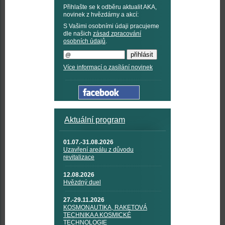
Přihlašte se k odběru aktualit AKA,
novinek z hvězdárny a akcí:
S Vašimi osobními údaji pracujeme
dle našich
zásad zpracování
osobních údajů
.
Více informací o zasílání novinek
Aktuální program
01.07.-31.08.2026
Uzavření areálu z důvodu
revitalizace
12.08.2026
Hvězdný duel
27.-29.11.2026
KOSMONAUTIKA, RAKETOVÁ
TECHNIKA A KOSMICKÉ
TECHNOLOGIE