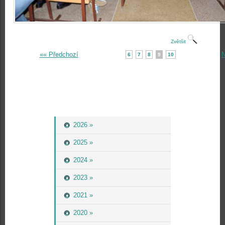
Zvětšit
«« Předchozí
N
6
7
8
9
10
2026 »
2025 »
2024 »
2023 »
2021 »
2020 »