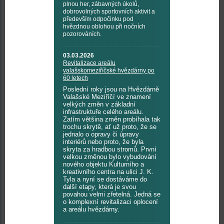
plnou her, zábavných úkolů,
dobrovolných sportovních aktivit a
především odpočinku pod
hvězdnou oblohou při nočních
pozorováních.
03.03.2026
Revitalizace areálu
valašskomeziříčské hvězdárny po
60 letech
Poslední roky jsou na Hvězdárně
Valašské Meziříčí ve znamení
velkých změn v základní
infrastruktuře celého areálu.
Zatím většina změn probíhala tak
trochu skrytě, ať už proto, že se
jednalo o opravy či úpravy
interiérů nebo proto, že byla
skryta za hradbou stromů. První
velkou změnou bylo vybudování
nového objektu Kulturního a
kreativního centra na ulici J. K.
Tyla a nyní se dostáváme do
další etapy, která je svou
povahou velmi zřetelná. Jedná se
o komplexní revitalizaci oplocení
a areálu hvězdárny.