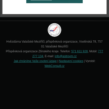
Hvězdárna Valašské Meziříčí, příspěvková organizace, Vsetínská 78, 757
01 Valašské Meziříčí
Příspěvková organizace Zlínského kraje. Telefon:
571 611 928
, Mobil:
777
277 134
, E-mail:
info@astrovm.cz
Jak chráníme Vaše osobní údaje
|
Nastavení cookies
| Vyrobil:
WebConsult.cz