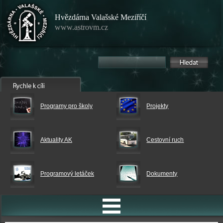
Hvězdárna Valašské Meziříčí
www.astrovm.cz
Programy pro školy
Projekty
Aktuality AK
Cestovní ruch
Programový letáček
Dokumenty