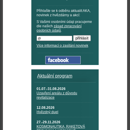
Přihlašte se k odběru aktualit AKA,
novinek z hvězdárny a akcí:
S Vašimi osobními údaji pracujeme
dle našich
zásad zpracování
osobních údajů
.
Více informací o zasílání novinek
Aktuální program
01.07.-31.08.2026
Uzavření areálu z důvodu
revitalizace
12.08.2026
Hvězdný duel
27.-29.11.2026
KOSMONAUTIKA, RAKETOVÁ