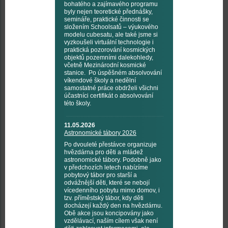
bohatého a zajímavého programu
byly nejen teoretické přednášky,
semináře, praktické činnosti se
složením Schoolsatů – výukového
modelu cubesatu, ale také jsme si
vyzkoušeli virtuální technologie i
praktická pozorování kosmických
objektů pozemními dalekohledy,
včetně Mezinárodní kosmické
stanice. Po úspěšném absolvování
víkendové školy a nedělní
samostatné práce obdrželi všichni
účastníci certifikát o absolvování
této školy.
11.05.2026
Astronomické tábory 2026
Po dvouleté přestávce organizuje
hvězdárna pro děti a mládež
astronomické tábory. Podobně jako
v předchozích letech nabízíme
pobytový tábor pro starší a
odvážnější děti, které se nebojí
vícedenního pobytu mimo domov, i
tzv. příměstský tábor, kdy děti
docházejí každý den na hvězdárnu.
Obě akce jsou koncipovány jako
vzdělávací, naším cílem však není