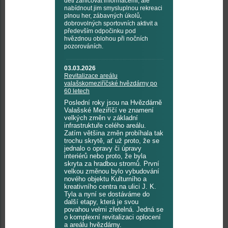
děti zahlcovat informacemi, ale
nabídnout jim smysluplnou rekreaci
plnou her, zábavných úkolů,
dobrovolných sportovních aktivit a
především odpočinku pod
hvězdnou oblohou při nočních
pozorováních.
03.03.2026
Revitalizace areálu
valašskomeziříčské hvězdárny po
60 letech
Poslední roky jsou na Hvězdárně
Valašské Meziříčí ve znamení
velkých změn v základní
infrastruktuře celého areálu.
Zatím většina změn probíhala tak
trochu skrytě, ať už proto, že se
jednalo o opravy či úpravy
interiérů nebo proto, že byla
skryta za hradbou stromů. První
velkou změnou bylo vybudování
nového objektu Kulturního a
kreativního centra na ulici J. K.
Tyla a nyní se dostáváme do
další etapy, která je svou
povahou velmi zřetelná. Jedná se
o komplexní revitalizaci oplocení
a areálu hvězdárny.