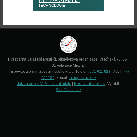
TECHNIKA A KOSMICKÉ
TECHNOLOGIE
Hvězdárna Valašské Meziříčí, příspěvková organizace, Vsetínská 78, 757
01 Valašské Meziříčí
Příspěvková organizace Zlínského kraje. Telefon:
571 611 928
, Mobil:
777
277 134
, E-mail:
info@astrovm.cz
Jak chráníme Vaše osobní údaje
|
Nastavení cookies
| Vyrobil:
WebConsult.cz