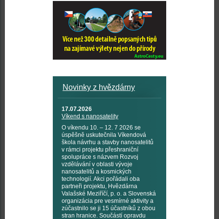
Novinky z hvězdárny
17.07.2026
Víkend s nanosatelity
O víkendu 10. – 12. 7 2026 se
úspěšně uskutečnila Víkendová
škola návrhu a stavby nanosatelitů
v rámci projektu přeshraniční
spolupráce s názvem Rozvoj
vzdělávání v oblasti vývoje
nanosatelitů a kosmických
technologií. Akci pořádali oba
partneři projektu, Hvězdárna
Valašské Meziříčí, p. o. a Slovenská
organizácia pre vesmírné aktivity a
zúčastnilo se ji 15 účastníků z obou
stran hranice. Součástí opravdu