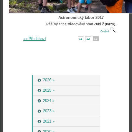
Astronomický tábor 2017
Pěší výlet na středověký hrad Zubříč (torzo).
Zvětšit
«« Předchozí
11
12
13
2026 »
2025 »
2024 »
2023 »
2021 »
2020 »