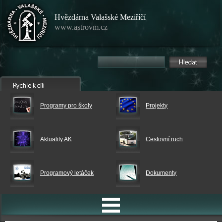
Hvězdárna Valašské Meziříčí
www.astrovm.cz
Programy pro školy
Projekty
Aktuality AK
Cestovní ruch
Programový letáček
Dokumenty