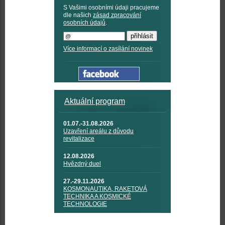
S Vašimi osobními údaji pracujeme
dle našich
zásad zpracování
osobních údajů
.
Více informací o zasílání novinek
Aktuální program
01.07.-31.08.2026
Uzavření areálu z důvodu
revitalizace
12.08.2026
Hvězdný duel
27.-29.11.2026
KOSMONAUTIKA, RAKETOVÁ
TECHNIKA A KOSMICKÉ
TECHNOLOGIE