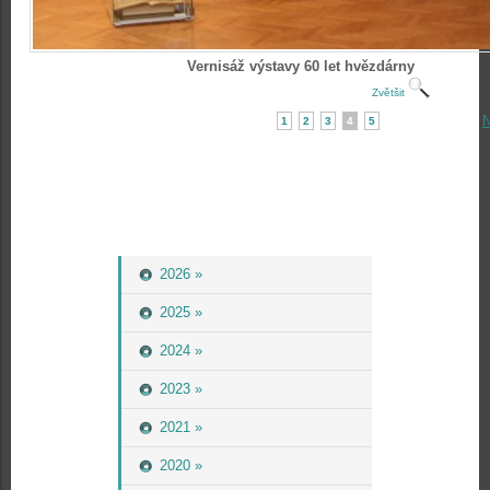
Vernisáž výstavy 60 let hvězdárny
Zvětšit
N
1
2
3
4
5
2026 »
2025 »
2024 »
2023 »
2021 »
2020 »