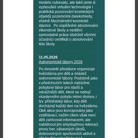
modelu cubesatu, ale také jsme si
vyzkoušeli virtuální technologie i
praktická pozorování kosmických
objektů pozemními dalekohledy,
včetně Mezinárodní kosmické
stanice. Po úspěšném absolvování
víkendové školy a nedělní
samostatné práce obdrželi všichni
účastníci certifikát o absolvování
této školy.
11.05.2026
Astronomické tábory 2026
Po dvouleté přestávce organizuje
hvězdárna pro děti a mládež
astronomické tábory. Podobně jako
v předchozích letech nabízíme
pobytový tábor pro starší a
odvážnější děti, které se nebojí
vícedenního pobytu mimo domov, i
tzv. příměstský tábor, kdy děti
docházejí každý den na hvězdárnu.
Obě akce jsou koncipovány jako
vzdělávací, naším cílem však není
děti zahlcovat informacemi, ale
nabídnout jim smysluplnou rekreaci
plnou her, zábavných úkolů,
dobrovolných sportovních aktivit a