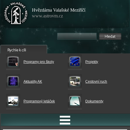
Hvězdárna Valašské Meziříčí
www.astrovm.cz
Programy pro školy
Projekty
Aktuality AK
Cestovní ruch
Programový letáček
Dokumenty