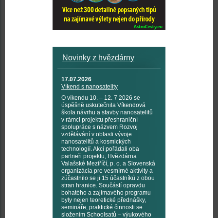
Novinky z hvězdárny
17.07.2026
Víkend s nanosatelity
O víkendu 10. – 12. 7 2026 se
úspěšně uskutečnila Víkendová
škola návrhu a stavby nanosatelitů
v rámci projektu přeshraniční
spolupráce s názvem Rozvoj
vzdělávání v oblasti vývoje
nanosatelitů a kosmických
technologií. Akci pořádali oba
partneři projektu, Hvězdárna
Valašské Meziříčí, p. o. a Slovenská
organizácia pre vesmírné aktivity a
zúčastnilo se ji 15 účastníků z obou
stran hranice. Součástí opravdu
bohatého a zajímavého programu
byly nejen teoretické přednášky,
semináře, praktické činnosti se
složením Schoolsatů – výukového