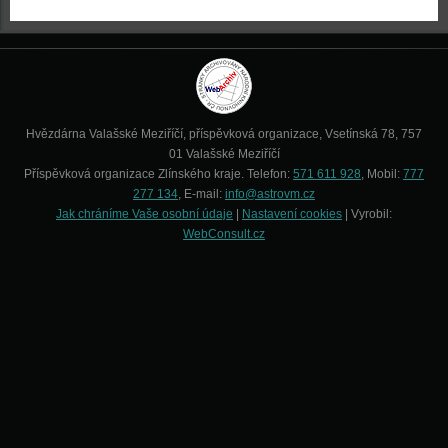
Hvězdárna Valašské Meziříčí, příspěvková organizace, Vsetínská 78, 757
01 Valašské Meziříčí
Příspěvková organizace Zlínského kraje. Telefon:
571 611 928
, Mobil:
777
277 134
, E-mail:
info@astrovm.cz
Jak chráníme Vaše osobní údaje
|
Nastavení cookies
| Vyrobil:
WebConsult.cz