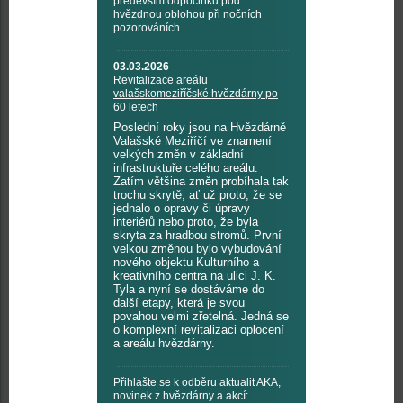
především odpočinku pod
hvězdnou oblohou při nočních
pozorováních.
03.03.2026
Revitalizace areálu
valašskomeziříčské hvězdárny po
60 letech
Poslední roky jsou na Hvězdárně
Valašské Meziříčí ve znamení
velkých změn v základní
infrastruktuře celého areálu.
Zatím většina změn probíhala tak
trochu skrytě, ať už proto, že se
jednalo o opravy či úpravy
interiérů nebo proto, že byla
skryta za hradbou stromů. První
velkou změnou bylo vybudování
nového objektu Kulturního a
kreativního centra na ulici J. K.
Tyla a nyní se dostáváme do
další etapy, která je svou
povahou velmi zřetelná. Jedná se
o komplexní revitalizaci oplocení
a areálu hvězdárny.
Přihlašte se k odběru aktualit AKA,
novinek z hvězdárny a akcí: