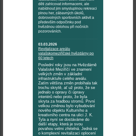
děti zahlcovat informacemi, ale
nabídnout jim smysluplnou rekreaci
plnou her, zábavných úkolů,
dobrovolných sportovních aktivit a
především odpočinku pod
hvězdnou oblohou při nočních
pozorováních.
03.03.2026
Revitalizace areálu
valašskomeziříčské hvězdárny po
60 letech
Poslední roky jsou na Hvězdárně
Valašské Meziříčí ve znamení
velkých změn v základní
infrastruktuře celého areálu.
Zatím většina změn probíhala tak
trochu skrytě, ať už proto, že se
jednalo o opravy či úpravy
interiérů nebo proto, že byla
skryta za hradbou stromů. První
velkou změnou bylo vybudování
nového objektu Kulturního a
kreativního centra na ulici J. K.
Tyla a nyní se dostáváme do
další etapy, která je svou
povahou velmi zřetelná. Jedná se
o komplexní revitalizaci oplocení