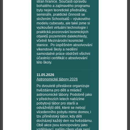
stran hranice. Součástí opravdu
bohatého a zajímavého programu
byly nejen teoretické přednášky,
semináře, praktické činnosti se
složením Schoolsatů – výukového
modelu cubesatu, ale také jsme si
vyzkoušeli virtuální technologie i
praktická pozorování kosmických
objektů pozemními dalekohledy,
včetně Mezinárodní kosmické
stanice. Po úspěšném absolvování
víkendové školy a nedělní
samostatné práce obdrželi všichni
účastníci certifikát o absolvování
této školy.
11.05.2026
Astronomické tábory 2026
Po dvouleté přestávce organizuje
hvězdárna pro děti a mládež
astronomické tábory. Podobně jako
v předchozích letech nabízíme
pobytový tábor pro starší a
odvážnější děti, které se nebojí
vícedenního pobytu mimo domov, i
tzv. příměstský tábor, kdy děti
docházejí každý den na hvězdárnu.
Obě akce jsou koncipovány jako
vzdělávací, naším cílem však není