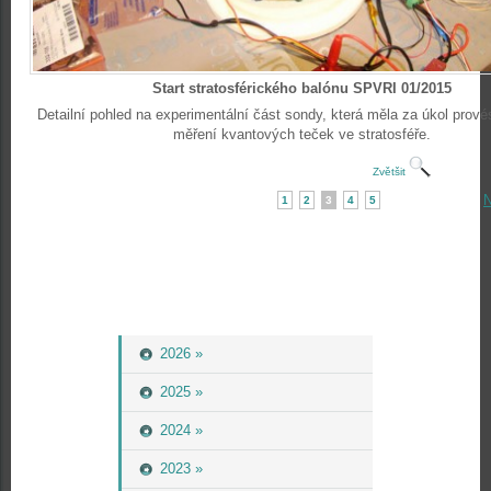
Start stratosférického balónu SPVRI 01/2015
Detailní pohled na experimentální část sondy, která měla za úkol provés
měření kvantových teček ve stratosféře.
Zvětšit
N
1
2
3
4
5
2026 »
2025 »
2024 »
2023 »