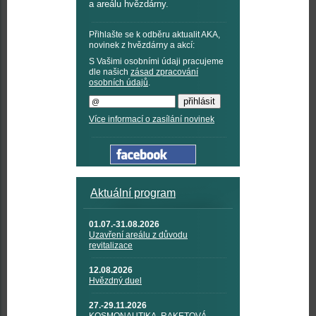
a areálu hvězdárny.
Přihlašte se k odběru aktualit AKA,
novinek z hvězdárny a akcí:
S Vašimi osobními údaji pracujeme
dle našich
zásad zpracování
osobních údajů
.
Více informací o zasílání novinek
Aktuální program
01.07.-31.08.2026
Uzavření areálu z důvodu
revitalizace
12.08.2026
Hvězdný duel
27.-29.11.2026