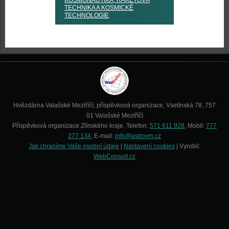
KOSMONAUTIKA, RAKETOVÁ
TECHNIKA A KOSMICKÉ
TECHNOLOGIE
Hvězdárna Valašské Meziříčí, příspěvková organizace, Vsetínská 78, 757
01 Valašské Meziříčí
Příspěvková organizace Zlínského kraje. Telefon:
571 611 928
, Mobil:
777
277 134
, E-mail:
info@astrovm.cz
Jak chráníme Vaše osobní údaje
|
Nastavení cookies
| Vyrobil:
WebConsult.cz