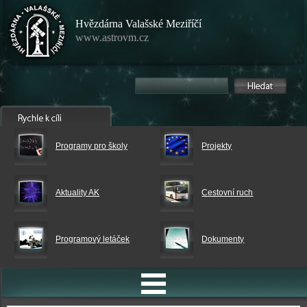
Hvězdárna Valašské Meziříčí
www.astrovm.cz
Programy pro školy
Projekty
Aktuality AK
Cestovní ruch
Programový letáček
Dokumenty