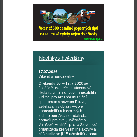
Novinky z hvězdárny
17.07.2026
Víkend s nanosatelity
O víkendu 10. – 12. 7 2026 se
úspěšně uskutečnila Víkendová
škola návrhu a stavby nanosatelitů
v rámci projektu přeshraniční
spolupráce s názvem Rozvoj
vzdělávání v oblasti vývoje
nanosatelitů a kosmických
technologií. Akci pořádali oba
partneři projektu, Hvězdárna
Valašské Meziříčí, p. o. a Slovenská
organizácia pre vesmírné aktivity a
zúčastnilo se ji 15 účastníků z obou