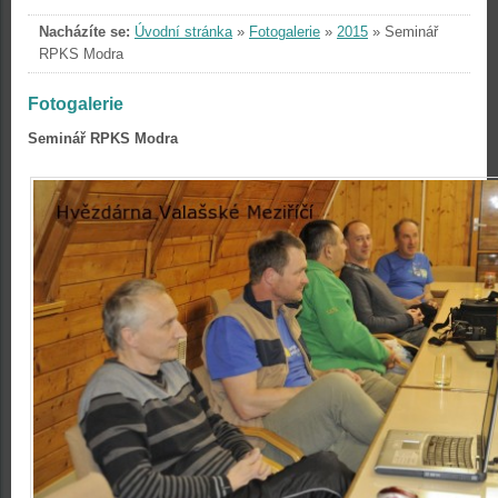
Nacházíte se:
Úvodní stránka
»
Fotogalerie
»
2015
»
Seminář
RPKS Modra
Fotogalerie
Seminář RPKS Modra