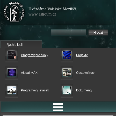
Hvězdárna Valašské Meziříčí
www.astrovm.cz
Programy pro školy
Projekty
Aktuality AK
Cestovní ruch
Programový letáček
Dokumenty