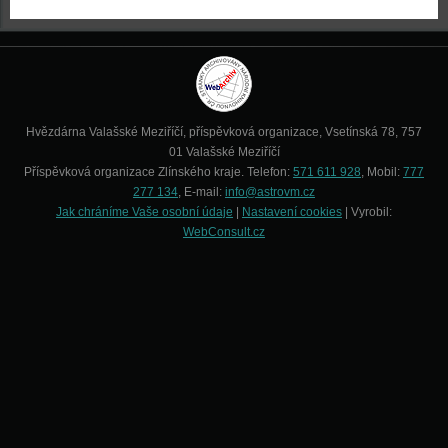
Hvězdárna Valašské Meziříčí, příspěvková organizace, Vsetínská 78, 757
01 Valašské Meziříčí
Příspěvková organizace Zlínského kraje. Telefon:
571 611 928
, Mobil:
777
277 134
, E-mail:
info@astrovm.cz
Jak chráníme Vaše osobní údaje
|
Nastavení cookies
| Vyrobil:
WebConsult.cz