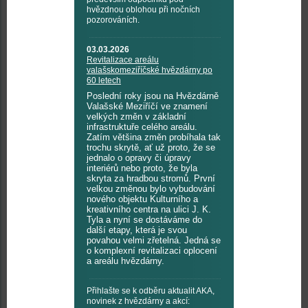
hvězdnou oblohou při nočních
pozorováních.
03.03.2026
Revitalizace areálu
valašskomeziříčské hvězdárny po
60 letech
Poslední roky jsou na Hvězdárně
Valašské Meziříčí ve znamení
velkých změn v základní
infrastruktuře celého areálu.
Zatím většina změn probíhala tak
trochu skrytě, ať už proto, že se
jednalo o opravy či úpravy
interiérů nebo proto, že byla
skryta za hradbou stromů. První
velkou změnou bylo vybudování
nového objektu Kulturního a
kreativního centra na ulici J. K.
Tyla a nyní se dostáváme do
další etapy, která je svou
povahou velmi zřetelná. Jedná se
o komplexní revitalizaci oplocení
a areálu hvězdárny.
Přihlašte se k odběru aktualit AKA,
novinek z hvězdárny a akcí: