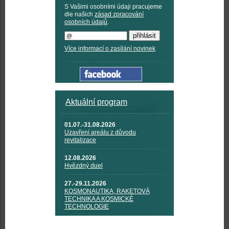
S Vašimi osobními údaji pracujeme
dle našich
zásad zpracování
osobních údajů
.
Více informací o zasílání novinek
Aktuální program
01.07.-31.08.2026
Uzavření areálu z důvodu
revitalizace
12.08.2026
Hvězdný duel
27.-29.11.2026
KOSMONAUTIKA, RAKETOVÁ
TECHNIKA A KOSMICKÉ
TECHNOLOGIE