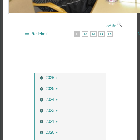
Zvětšit
«« Předchozí
N
11
12
13
14
15
2026 »
2025 »
2024 »
2023 »
2021 »
2020 »