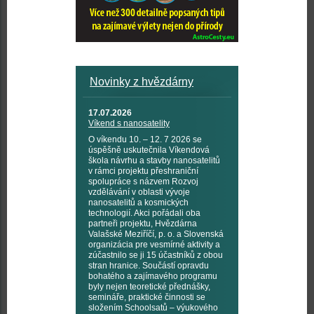
Novinky z hvězdárny
17.07.2026
Víkend s nanosatelity
O víkendu 10. – 12. 7 2026 se
úspěšně uskutečnila Víkendová
škola návrhu a stavby nanosatelitů
v rámci projektu přeshraniční
spolupráce s názvem Rozvoj
vzdělávání v oblasti vývoje
nanosatelitů a kosmických
technologií. Akci pořádali oba
partneři projektu, Hvězdárna
Valašské Meziříčí, p. o. a Slovenská
organizácia pre vesmírné aktivity a
zúčastnilo se ji 15 účastníků z obou
stran hranice. Součástí opravdu
bohatého a zajímavého programu
byly nejen teoretické přednášky,
semináře, praktické činnosti se
složením Schoolsatů – výukového