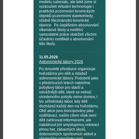
modelu cubesatu, ale také jsme si
vyzkoušeli virtuální technologie i
praktická pozorování kosmických
objektů pozemními dalekohledy,
včetně Mezinárodní kosmické
stanice. Po úspěšném absolvování
víkendové školy a nedělní
samostatné práce obdrželi všichni
účastníci certifikát o absolvování
této školy.
11.05.2026
Astronomické tábory 2026
Po dvouleté přestávce organizuje
hvězdárna pro děti a mládež
astronomické tábory. Podobně jako
v předchozích letech nabízíme
pobytový tábor pro starší a
odvážnější děti, které se nebojí
vícedenního pobytu mimo domov, i
tzv. příměstský tábor, kdy děti
docházejí každý den na hvězdárnu.
Obě akce jsou koncipovány jako
vzdělávací, naším cílem však není
děti zahlcovat informacemi, ale
nabídnout jim smysluplnou rekreaci
plnou her, zábavných úkolů,
dobrovolných sportovních aktivit a
především odpočinku pod