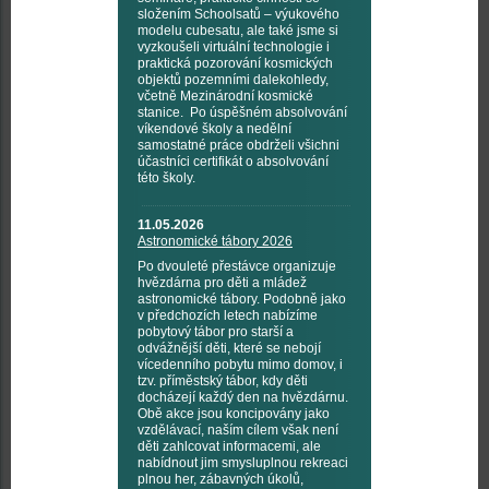
složením Schoolsatů – výukového
modelu cubesatu, ale také jsme si
vyzkoušeli virtuální technologie i
praktická pozorování kosmických
objektů pozemními dalekohledy,
včetně Mezinárodní kosmické
stanice. Po úspěšném absolvování
víkendové školy a nedělní
samostatné práce obdrželi všichni
účastníci certifikát o absolvování
této školy.
11.05.2026
Astronomické tábory 2026
Po dvouleté přestávce organizuje
hvězdárna pro děti a mládež
astronomické tábory. Podobně jako
v předchozích letech nabízíme
pobytový tábor pro starší a
odvážnější děti, které se nebojí
vícedenního pobytu mimo domov, i
tzv. příměstský tábor, kdy děti
docházejí každý den na hvězdárnu.
Obě akce jsou koncipovány jako
vzdělávací, naším cílem však není
děti zahlcovat informacemi, ale
nabídnout jim smysluplnou rekreaci
plnou her, zábavných úkolů,