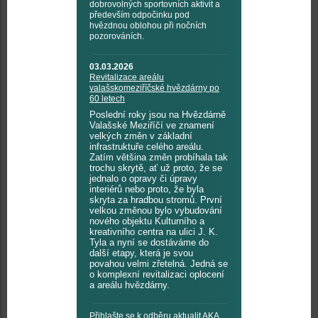
dobrovolných sportovních aktivit a
především odpočinku pod
hvězdnou oblohou při nočních
pozorováních.
03.03.2026
Revitalizace areálu
valašskomeziříčské hvězdárny po
60 letech
Poslední roky jsou na Hvězdárně
Valašské Meziříčí ve znamení
velkých změn v základní
infrastruktuře celého areálu.
Zatím většina změn probíhala tak
trochu skrytě, ať už proto, že se
jednalo o opravy či úpravy
interiérů nebo proto, že byla
skryta za hradbou stromů. První
velkou změnou bylo vybudování
nového objektu Kulturního a
kreativního centra na ulici J. K.
Tyla a nyní se dostáváme do
další etapy, která je svou
povahou velmi zřetelná. Jedná se
o komplexní revitalizaci oplocení
a areálu hvězdárny.
Přihlašte se k odběru aktualit AKA,