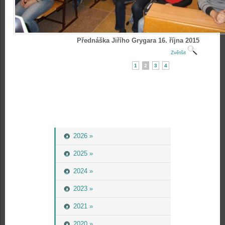
Přednáška Jiřího Grygara 16. října 2015
Zvětšit
1
2
3
4
2026 »
2025 »
2024 »
2023 »
2021 »
2020 »