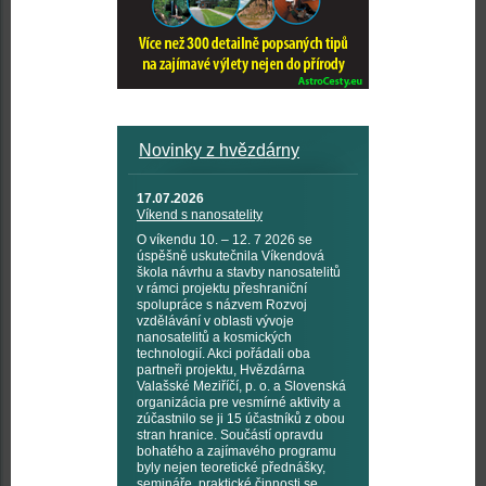
Novinky z hvězdárny
17.07.2026
Víkend s nanosatelity
O víkendu 10. – 12. 7 2026 se
úspěšně uskutečnila Víkendová
škola návrhu a stavby nanosatelitů
v rámci projektu přeshraniční
spolupráce s názvem Rozvoj
vzdělávání v oblasti vývoje
nanosatelitů a kosmických
technologií. Akci pořádali oba
partneři projektu, Hvězdárna
Valašské Meziříčí, p. o. a Slovenská
organizácia pre vesmírné aktivity a
zúčastnilo se ji 15 účastníků z obou
stran hranice. Součástí opravdu
bohatého a zajímavého programu
byly nejen teoretické přednášky,
semináře, praktické činnosti se