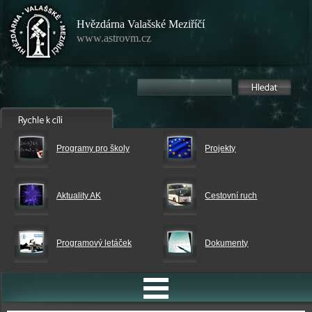
Hvězdárna Valašské Meziříčí
www.astrovm.cz
Programy pro školy
Projekty
Aktuality AK
Cestovní ruch
Programový letáček
Dokumenty