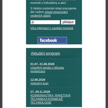
novinek z hvězdárny a akcí:
S Vašimi osobními údaji pracujeme
dle našich
zásad zpracování
osobních údajů
.
Více informací o zasílání novinek
Aktuální program
01.07.-31.08.2026
Uzavření areálu z důvodu
revitalizace
12.08.2026
Hvězdný duel
27.-29.11.2026
KOSMONAUTIKA, RAKETOVÁ
TECHNIKA A KOSMICKÉ
TECHNOLOGIE