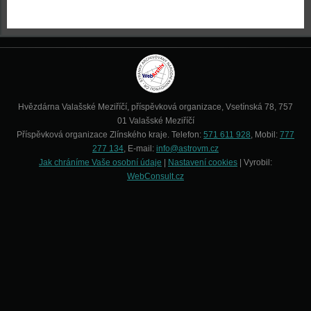
Hvězdárna Valašské Meziříčí, příspěvková organizace, Vsetínská 78, 757
01 Valašské Meziříčí
Příspěvková organizace Zlínského kraje. Telefon:
571 611 928
, Mobil:
777
277 134
, E-mail:
info@astrovm.cz
Jak chráníme Vaše osobní údaje
|
Nastavení cookies
| Vyrobil:
WebConsult.cz