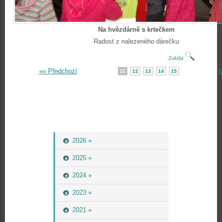
Na hvězdárně s krtečkem
Radost z nalezeného dárečku
Zvětšit
«« Předchozí
N
11
12
13
14
15
2026 »
2025 »
2024 »
2023 »
2021 »