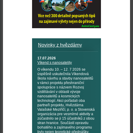
Novinky z hvězdárny
17.07.2026
Víkend s nanosatelity
O víkendu 10. – 12. 7 2026 se
úspěšně uskutečnila Víkendová
škola návrhu a stavby nanosatelitů
v rámci projektu přeshraniční
spolupráce s názvem Rozvoj
vzdělávání v oblasti vývoje
nanosatelitů a kosmických
technologií. Akci pořádali oba
partneři projektu, Hvězdárna
Valašské Meziříčí, p. o. a Slovenská
organizácia pre vesmírné aktivity a
zúčastnilo se ji 15 účastníků z obou
stran hranice. Součástí opravdu
bohatého a zajímavého programu
byly nejen teoretické přednášky,