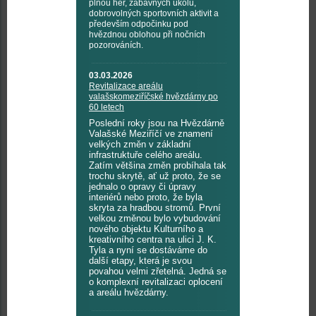
plnou her, zábavných úkolů,
dobrovolných sportovních aktivit a
především odpočinku pod
hvězdnou oblohou při nočních
pozorováních.
03.03.2026
Revitalizace areálu
valašskomeziříčské hvězdárny po
60 letech
Poslední roky jsou na Hvězdárně
Valašské Meziříčí ve znamení
velkých změn v základní
infrastruktuře celého areálu.
Zatím většina změn probíhala tak
trochu skrytě, ať už proto, že se
jednalo o opravy či úpravy
interiérů nebo proto, že byla
skryta za hradbou stromů. První
velkou změnou bylo vybudování
nového objektu Kulturního a
kreativního centra na ulici J. K.
Tyla a nyní se dostáváme do
další etapy, která je svou
povahou velmi zřetelná. Jedná se
o komplexní revitalizaci oplocení
a areálu hvězdárny.