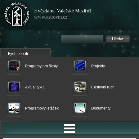
Hvězdárna Valašské Meziříčí
www.astrovm.cz
Programy pro školy
Projekty
Aktuality AK
Cestovní ruch
Programový letáček
Dokumenty