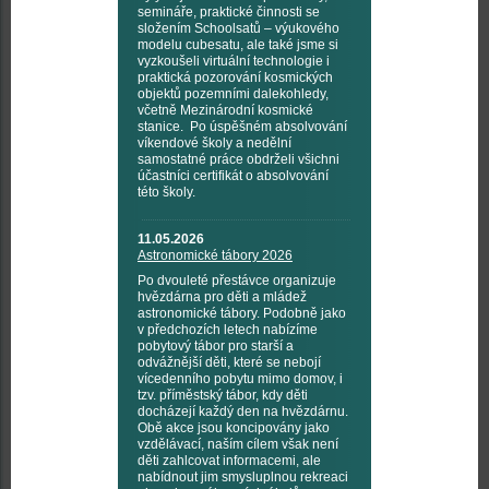
semináře, praktické činnosti se
složením Schoolsatů – výukového
modelu cubesatu, ale také jsme si
vyzkoušeli virtuální technologie i
praktická pozorování kosmických
objektů pozemními dalekohledy,
včetně Mezinárodní kosmické
stanice. Po úspěšném absolvování
víkendové školy a nedělní
samostatné práce obdrželi všichni
účastníci certifikát o absolvování
této školy.
11.05.2026
Astronomické tábory 2026
Po dvouleté přestávce organizuje
hvězdárna pro děti a mládež
astronomické tábory. Podobně jako
v předchozích letech nabízíme
pobytový tábor pro starší a
odvážnější děti, které se nebojí
vícedenního pobytu mimo domov, i
tzv. příměstský tábor, kdy děti
docházejí každý den na hvězdárnu.
Obě akce jsou koncipovány jako
vzdělávací, naším cílem však není
děti zahlcovat informacemi, ale
nabídnout jim smysluplnou rekreaci