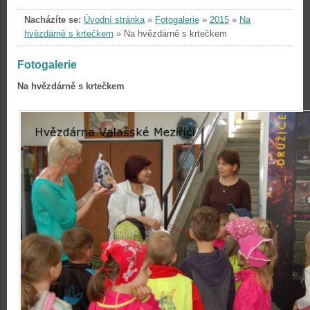
Nacházíte se:
Úvodní stránka
»
Fotogalerie
»
2015
»
Na
hvězdárně s krtečkem
»
Na hvězdárně s krtečkem
Fotogalerie
Na hvězdárně s krtečkem