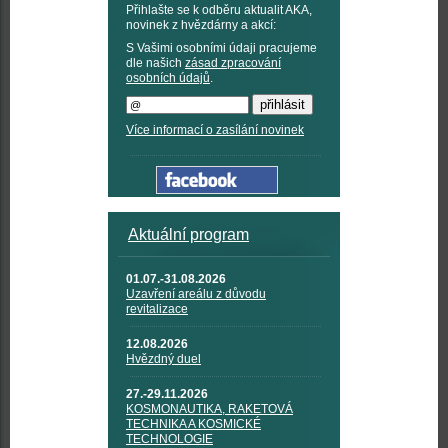
Přihlašte se k odběru aktualit AKA,
novinek z hvězdárny a akcí:
S Vašimi osobními údaji pracujeme
dle našich
zásad zpracování
osobních údajů
.
Více informací o zasílání novinek
Aktuální program
01.07.-31.08.2026
Uzavření areálu z důvodu
revitalizace
12.08.2026
Hvězdný duel
27.-29.11.2026
KOSMONAUTIKA, RAKETOVÁ
TECHNIKA A KOSMICKÉ
TECHNOLOGIE