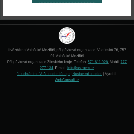
Hvězdárna Valašské Meziříčí, příspěvková organizace, Vsetínská 78, 757
01 Valašské Meziříčí
Příspěvková organizace Zlínského kraje. Telefon:
571 611 928
, Mobil:
777
277 134
, E-mail:
info@astrovm.cz
Jak chráníme Vaše osobní údaje
|
Nastavení cookies
| Vyrobil:
WebConsult.cz