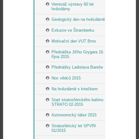
Vernisáž výstavy 60 let
hvězdárny
Geologický den na hvězdárně
Exkurze ve Štramberku
Motivační den VUT Brno
Přednáška Jiřího Grygara 16.
října 2015
Přednášky Ladislava Bareše
Noc vědců 2015
Na hvězdárně s krtečkem
Start stratosférického balónu
STRATO 02-2015
Astronomický tábor 2015
Stratosférický let SPVRI
01/2015