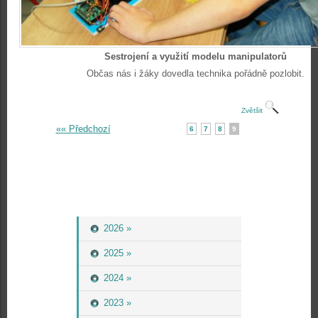
Sestrojení a využití modelu manipulatorů
Občas nás i žáky dovedla technika pořádně pozlobit.
Zvětšit
«« Předchozí
6
7
8
9
2026 »
2025 »
2024 »
2023 »