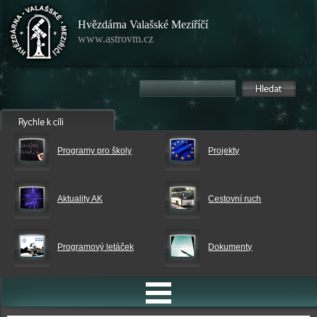
Hvězdárna Valašské Meziříčí
www.astrovm.cz
Programy pro školy
Projekty
Aktuality AK
Cestovní ruch
Programový letáček
Dokumenty