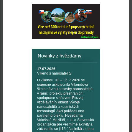
Novinky z hvězdárny
17.07.2026
Víkend s nanosatelity
O víkendu 10. – 12. 7 2026 se
úspěšně uskutečnila Víkendová
škola návrhu a stavby nanosatelitů
v rámci projektu přeshraniční
spolupráce s názvem Rozvoj
vzdělávání v oblasti vývoje
nanosatelitů a kosmických
technologií. Akci pořádali oba
partneři projektu, Hvězdárna
Valašské Meziříčí, p. o. a Slovenská
organizácia pre vesmírné aktivity a
zúčastnilo se ji 15 účastníků z obou