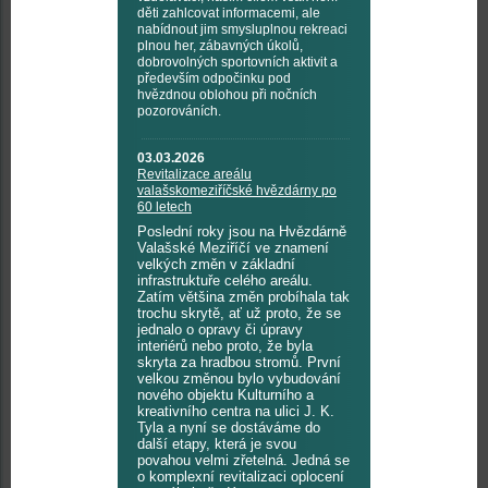
děti zahlcovat informacemi, ale
nabídnout jim smysluplnou rekreaci
plnou her, zábavných úkolů,
dobrovolných sportovních aktivit a
především odpočinku pod
hvězdnou oblohou při nočních
pozorováních.
03.03.2026
Revitalizace areálu
valašskomeziříčské hvězdárny po
60 letech
Poslední roky jsou na Hvězdárně
Valašské Meziříčí ve znamení
velkých změn v základní
infrastruktuře celého areálu.
Zatím většina změn probíhala tak
trochu skrytě, ať už proto, že se
jednalo o opravy či úpravy
interiérů nebo proto, že byla
skryta za hradbou stromů. První
velkou změnou bylo vybudování
nového objektu Kulturního a
kreativního centra na ulici J. K.
Tyla a nyní se dostáváme do
další etapy, která je svou
povahou velmi zřetelná. Jedná se
o komplexní revitalizaci oplocení