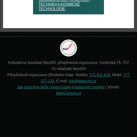
TECHNIKA A KOSMICKÉ
TECHNOLOGIE
Hvězdárna Valašské Meziříčí, příspěvková organizace, Vsetínská 78, 757
01 Valašské Meziříčí
Příspěvková organizace Zlínského kraje. Telefon:
571 611 928
, Mobil:
777
277 134
, E-mail:
info@astrovm.cz
Jak chráníme Vaše osobní údaje
|
Nastavení cookies
| Vyrobil:
WebConsult.cz