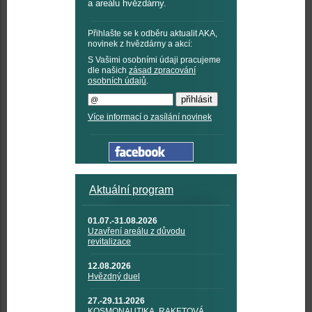
a areálu hvězdárny.
Přihlašte se k odběru aktualit AKA,
novinek z hvězdárny a akcí:
S Vašimi osobními údaji pracujeme
dle našich
zásad zpracování
osobních údajů
.
Více informací o zasílání novinek
Aktuální program
01.07.-31.08.2026
Uzavření areálu z důvodu
revitalizace
12.08.2026
Hvězdný duel
27.-29.11.2026
KOSMONAUTIKA, RAKETOVÁ